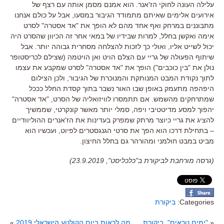
עלילה העונה לחוקי הז
'
אנר
.
הוא אמנם מסמן אותה עם רצף של
אירועים אלימים שאיתם מתמודד הגיבור במסעו
,
אבל על כולם אנחנו
מתבוננים במרחק ואף אחד מהם לא הופך את
"
אד אסטרה
"
לסרט
אימה ואקשן בחלל
,
למרות שבידיו של במאי אחר זה הכיוון שהסרט היה
יכול לשייט אליו
,
ואולי כך לזכות להצלחה מסחרית גבוהה יותר
.
אבל
שיתוף הפעולה של גריי עם הצלם הויט ואן הויטמה
(
שצילם לכריסטופר
נולן את
"
בין כוכבים
")
הופך את
"
אד אסטרה
"
לסרט שמקבע את עצמו
לתוך נקודת המבט המנותקת והמנוכרת של הגיבור
,
ולכן הצילום
היפהפה מתעמק באופן שבו האור נשבר בתוך קסדת החלל כככל
שמתרחקים מהשמש
.
אם תתמסרו לוויזואליה של הסרט
, "
אד אסטרה
"
יהפוך למסע מדיטטיבי ויפה
,
סמלי יותר מאשר קונקרטי
,
שממשיך
להציג את גריי כיוצר מרתק שמפרק בעדינות את הז
'
אנרים ההוליוודיים
–
בתחילת דרכו הוא הפך את סרטי הגנגסטרים לפיוט
,
ועכשיו הוא
מביט במבט חולמני ומהורהר גם בחלל החיצון
.
(גרסה מורחבת לביקורת ב"כלכליסט", 23.9.2019)
Categories:
ביקורת
«
"ימים נוראים", ביקורת
מה לראות ביום הקולנוע הישראלי 2019
»