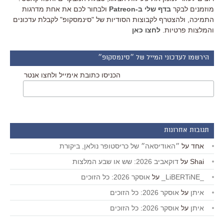
מוזמנים לבקר
בדף שלי ב-Patreon
ולבחור לכם את אחת מדרגות
התמיכה, ולהצטרף לקבוצות הסודיות של "סינמסקופ" לקבלת עדכונים
והמלצות פרטיות.
לחצו כאן
הירשמו לעדכוני המייל של ״סינמסקופ״
הכניסו כתובת אימייל ולחצו אנטר
תגובות אחרונות
אחד
על
״האודיסאה״ של כריסטופר נולאן, ביקורת
Shai
על
דוקאביב 2026: שש או שבע המלצות
_LiBERTiNE_
על
אוסקר 2026: כל הזוכים
איתן
על
אוסקר 2026: כל הזוכים
איתן
על
אוסקר 2026: כל הזוכים