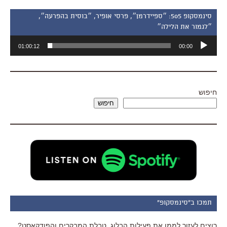
סינמסקופ 505: ״ספיידרמן״, פרסי אופיר, ״בוסית בהפרעה״,
״לגמור את הלילה״
נגן
01:00:12
00:00
אודיו
חיפוש
חיפוש
תמכו ב"סינמסקופ"
רוצים לעזור לממן את פעילות הבלוג, טבלת המבקרים והפודקאסט?