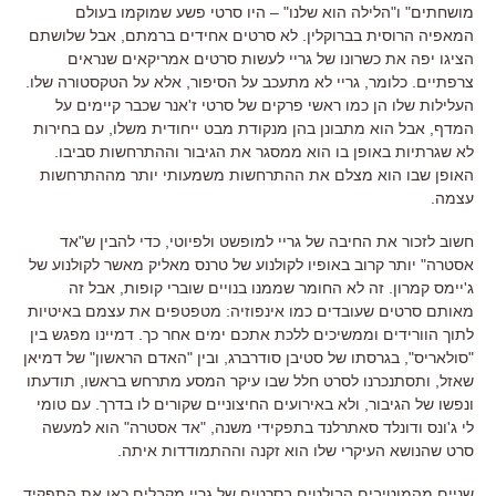
מושחתים
"
ו
"
הלילה הוא שלנו
" –
היו סרטי פשע שמוקמו בעולם
המאפיה הרוסית בברוקלין
.
לא סרטים אחידים ברמתם
,
אבל שלושתם
הציגו יפה את כשרונו של גריי לעשות סרטים אמריקאים שנראים
צרפתיים
.
כלומר
,
גריי לא מתעכב על הסיפור
,
אלא על הטקסטורה שלו
.
העלילות שלו הן כמו ראשי פרקים של סרטי ז
'
אנר שכבר קיימים על
המדף
,
אבל הוא מתבונן בהן מנקודת מבט ייחודית משלו
,
עם בחירות
לא שגרתיות באופן בו הוא ממסגר את הגיבור וההתרחשות סביבו
.
האופן שבו הוא מצלם את ההתרחשות משמעותי יותר מההתרחשות
עצמה
.
חשוב לזכור את החיבה של גריי למופשט ולפיוטי
,
כדי להבין ש
"
אד
אסטרה
"
יותר קרוב באופיו לקולנוע של טרנס מאליק מאשר לקולנוע של
ג
'
יימס קמרון
.
זה לא החומר שממנו בנויים שוברי קופות
,
אבל זה
מאותם סרטים שעובדים כמו אינפוזיה
:
מטפטפים את עצמם באיטיות
לתוך הוורידים וממשיכים ללכת אתכם ימים אחר כך
.
דמיינו מפגש בין
"
סולאריס
",
בגרסתו של סטיבן סודרברג
,
ובין
"
האדם הראשון
"
של דמיאן
שאזל
,
ותסתנכרנו לסרט חלל שבו עיקר המסע מתרחש בראשו
,
תודעתו
ונפשו של הגיבור
,
ולא באירועים החיצוניים שקורים לו בדרך
. עם טומי
לי ג'ונס ודונלד סאתרלנד בתפקידי משנה, "אד אסטרה" הוא למעשה
סרט שהנושא העיקרי שלו הוא זקנה וההתמודדות איתה.
שניים מהמוטיבים הבולטים בסרטים של גריי מקבלים כאן את התפקיד