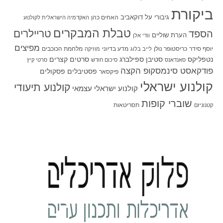
ביקורת
גיבורי על
דוקאביב
האחים כהן
האקדמיה הישראלית לקולנוע
טבלת המבקרים
טריילרים
הספד
הערת שוליים
וודי אלן
מפיצים
יוסף סידר
כריסטופר נולן
מדע בדיוני
מלחמת הכוכבים
לייב בלוג
מוזיקה
סטיבן ספילברג
סרטים קצרים
נטפליקס
סאנדאנס
סיכום חודש
סרטי קיץ
פודקאסט סינמסקופ הקצה
פסטיבלים
פסקולים
פיקסאר
קולנוע ישראלי
קולנוע תיעודי
קולנוע ישראלי עצמאי
שוברי קופות
תסריטאות
קטנוניזם