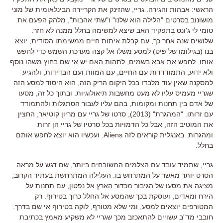
הראשי
:
אבהות והגירה
.
גריי
,
שהזינק את הקריירה הבינלאומית של מוני
מושונוב בסרטים
"
הלילה הוא שלנו
"
ו
"
שתי אהבות
",
מלהק הפעם את
טומי לי ג
'
ונס בתפקיד האב שיצא למשימה בחלל ממנה לא חזר
.
שלושים שנה אחר כך
,
עם קבלת איתות חיים ממשימתו הסודית
,
יוצא
בנו
(
בגילומו של פיט
)
למסע משלו אל קצה מערכת השמש כדי לחפש
אותו
.
לחפש את אבא בשמים
,
לתהות האם יש אי שם בחוץ משהו נוסף
ולא ידוע
,
התמודדדות עם החיים
,
עם המוות ועם הבדידות
,
ולהגיע
למסקנה שאין עוד מלבדו בכל היקום הריק הזה
,
הוא היסוד למסע הזה
שגריי מעמיס עליו לא מעט מחשבות תיאולוגיות
.
ובתוך כל זה
,
מסעו
של אדם בין תחנות ומקומות
,
בהם עליו לעבור הסתגלות ולהתמודד
עם זרותו
. "
המהגרת
" (2013),
סרטו של גריי עם מריון קוטיאר
,
החצין
את המוטיב הזה
,
אבל כל הדמויות בכל סרטיו של גריי הן זרות
ומהגרות
.
באנגלית קוראים לזה
Aliens.
ועכשיו הוא יוצא לחפש אותם
בחלל
.
גריי
,
שתמיד עובד עם הצלמים המשובחים ביותר
,
שם דגש על מראה
הסרט יותר מאשר על המתרחש בו
.
העלילה המתרחשת בעתיד הקרוב
,
מציגה את מסעו של הגיבור מכדור הארץ אל נפטון
,
עם תחנות על
הירח ומאדים
,
ועוסקת בכך שהמסע אל החלל כרוך בטירוף
.
רק
המטורפים יוצאים למסע
,
ומי שלא מטורף
,
לוקה בטירוף אי שם בדרך
.
חובבי מד
"
ב עשויים להתאכזב מכך שגריי לא משקיע מאמץ
בכתיבת