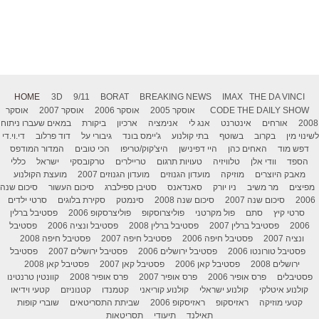
HOME
3D
9/11
BORAT
BREAKING NEWS
IMAX
THE DA VINCI
THE DAILY SHOW
CODE
אוסקר 2005
אוסקר 2006
אוסקר 2007
אוסקר
2008
אורחים
אינטרנט
אנג לי
אנימציה
ארכיון
ביקורת
במאים שעברו ניתוח
לשינוי מין
בקרוב
בשוטף
בתי קולנוע
ג'יימס בונד
גיבורי על
דוד פרלוב
די.וי.די
דפש מוד
האחים כהן
היי דפינישן
היצ'קוק/טריפו
הכי טובים
המדור המודפס
הספד
וודי אלן
טלוויזיה
טעויות תרגום
טריילרים
טרקובסקי
ישראל
כללי
מאבק היוצרים
מוזיקה
מועדון הגנוזים
מועדון הגנוזים 2007
מועצת הקולנוע
מפיצים
מר משיב
ניו יורק
סאנדאנס
סטיבן ספילברג
סיכום העשור
סיכום שנה
2006
סיכום שנה 2007
סיכום שנה 2008
סינמטק
סקירת בלוגים
סרטי ילדים
סרטי קיץ
סתם
פול מקרטני
פוליצרוסקופ
פוליצרסקופ 2006
פסטיבל ברלין
2006
פסטיבל ברלין 2007
פסטיבל ברלין 2008
פסטיבל ונציה 2006
פסטיבל
ונציה 2007
פסטיבל חיפה 2006
פסטיבל חיפה 2007
פסטיבל חיפה 2008
פסטיבל טורונטו 2006
פסטיבל ירושלים 2006
פסטיבל ירושלים 2007
פסטיבל
ירושלים 2008
פסטיבל קאן 2006
פסטיבל קאן 2007
פסטיבל קאן 2008
פסטיבלים
פרס אופיר 2006
פרס אופיר 2007
פרס אופיר 2008
קוונטין טרנטינו
קולנוע איטלקי
קולנוע ישראלי
קולנוע קוריאני
קטמנדו
קטנוניזם
קטעי וידיאו
קטעי מוזיקה
ראזיסקופ
ראזיסקופ 2006
שביתת התסריטאים
שוברי קופות
תאילנד
תיעודי
תסריטאות