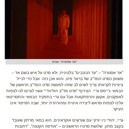
"אד אסטרה". אבינו
"
אד אסטרה
" – "
עד הכוכבים
"
בלטינית
,
ולא סרט על איש בשם אד
–
משווק כסרט המד
"
ב של בראד פיט
,
והוא אכן כזה
.
אבל כדי לכייל
ציפיות לקראתו צריך לשים לב שזהו למעשה סרט המד
"
ב הראשון של
הבמאי ג
'
יימס גריי
. הצירוף "
סרט מד
"
ב הוליוודי" עשוי לגרום לנו לצפות
לאפקטים
,
אקשן והרפתקאות אבל עם גריי בתפקיד הבמאי והתסריטאי
עלינו לצפות מראש ליצירה איטית ומהורהרת יותר
,
שבה הסיפור אינו
העיקר
.
גריי
,
יהודי ניו יורקי עם שורשים אוקראינים
,
הוא במאי מרתק שעובד
בקצב מתון
.
שלושת סרטיו הראשונים
– "
אודסה הקטנה
", "
רחובות