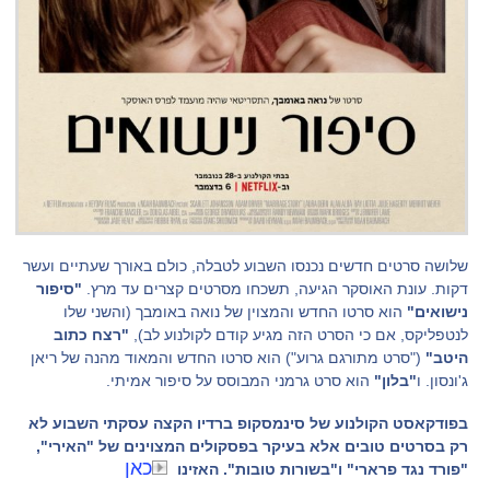
שלושה סרטים חדשים נכנסו השבוע לטבלה, כולם באורך שעתיים ועשר
דקות. עונת האוסקר הגיעה, תשכחו מסרטים קצרים עד מרץ.
"סיפור
נישואים"
הוא סרטו החדש והמצוין של נואה באומבך (והשני שלו
לנטפליקס, אם כי הסרט הזה מגיע קודם לקולנוע לב),
"רצח כתוב
היטב"
("סרט מתורגם גרוע") הוא סרטו החדש והמאוד מהנה של ריאן
ג'ונסון. ו
"בלון"
הוא סרט גרמני המבוסס על סיפור אמיתי.
בפודקאסט הקולנוע של סינמסקופ ברדיו הקצה עסקתי השבוע לא
רק בסרטים טובים אלא בעיקר בפסקולים המצוינים של "האירי",
כאן
"פורד נגד פרארי" ו"בשורות טובות". האזינו