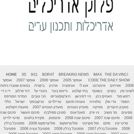
HOME
3D
9/11
BORAT
BREAKING NEWS
IMAX
THE DA VINCI
THE DAILY SHOW
CODE
אוסקר 2005
אוסקר 2006
אוסקר 2007
אוסקר
2008
אורחים
אינטרנט
אנג לי
אנימציה
ארכיון
ביקורת
במאים שעברו ניתוח
לשינוי מין
בקרוב
בשוטף
בתי קולנוע
ג'יימס בונד
גיבורי על
דוד פרלוב
די.וי.די
דפש מוד
האחים כהן
היי דפינישן
היצ'קוק/טריפו
הכי טובים
המדור המודפס
הספד
וודי אלן
טלוויזיה
טעויות תרגום
טריילרים
טרקובסקי
ישראל
כללי
מאבק היוצרים
מוזיקה
מועדון הגנוזים
מועדון הגנוזים 2007
מועצת הקולנוע
מפיצים
מר משיב
ניו יורק
סאנדאנס
סטיבן ספילברג
סיכום העשור
סיכום שנה
2006
סיכום שנה 2007
סיכום שנה 2008
סינמטק
סקירת בלוגים
סרטי ילדים
סרטי קיץ
סתם
פול מקרטני
פוליצרוסקופ
פוליצרסקופ 2006
פסטיבל ברלין
2006
פסטיבל ברלין 2007
פסטיבל ברלין 2008
פסטיבל ונציה 2006
פסטיבל
ונציה 2007
פסטיבל חיפה 2006
פסטיבל חיפה 2007
פסטיבל חיפה 2008