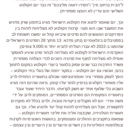
ל
"
הבית ברחוב פין
"
ו
"
הסירו דאגה מליבכם
"
זה כבר יום הקולנוע
השלישי והם עדיין לא הופצו מסחרית
).
וכך
,
יום שאמור לחגוג את הקולנוע הישראלי מגיע בתזמון שרק מדגיש
את המשבר שבו הוא מצוי
.
קרנות הקולנוע לא מצליחות לזהות בין
הפרויקטים המוגשים להם סרטים שיביאו קהל או ימשכו תשומת לב
בפסטיבלים בינלאומיים
(
נתון מדכא
: 13
מתוך
28
הסרטים הישראליים
שהופצו ב
-2022
לא עברו הצליחו להביא יותר מ
-9,000
צופים
);
האקדמיה הישראלית לקולנוע לא מצליחה לבחור סרט שיגיע לאוסקר
ואפילו לא מצליחה למנף את סרטיה הזוכים לכדי הצלחה מסחרית
;
משרד התרבות כבר שנים עסוק בלגעור ביוצרי הקולנוע במקום לתמוך
בהם
;
ועכשיו גם יום הקולנוע
–
במקור יוזמה של בעלי בתי הקולנוע
–
הופך לעסק מסחרי ציני ואופורטוניסטי שכולם בתעשייה התחילו לריב
עליו מאחורי הקלעים בניסיון לגזור עליו קופון
.
נראה שהיום הזה מגיע
השבוע בלי שלאף אחד יש חשק לקראתו
.
הדבר היחיד שעוד עובד
בתעשייה המקומית הם הסרטים המסחריים
,
המופקים לרוב על ידי
משה אדרי
.
הם לא מקבלים ביקורות טובות
,
ולרוב בכלל לא מוקרנים
לתקשורת
,
אבל הם מצליחים לזהות קהל יעד ולהגיע אליו
.
וכך גם
תעשיית הטלוויזיה
,
שקיבצה אליה את פליטי תעשיית הקולנוע
–
שמאסו בתקציבים ההולכים ומצטמקים
,
בהגשות האנונימיות לקרנות
ובמלחמות הפוליטיות בין השרים והיוצרים ובין היוצרים ובין עצמם
–