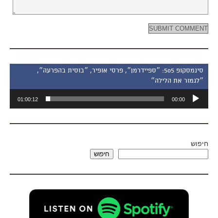
סינמסקופ 505: ״ספיידרמן״, פרסי אופיר, ״בוסית בהפרעה״,
״לגמור את הלילה״
נגן
01:00:12
00:00
אודיו
חיפוש
חיפוש