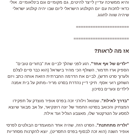
והיא ממשיכה עדיין לייצר להיטים
,
גם מקומיים וגם בינלאומיים
.
אולי
כדאי לחכות עם יום הקולנוע הישראלי ליום שבו יהיה קולנוע ישראלי
שיהיה שווה לחגוג
.
======================
=======================
אז מה לראות
?
"
ילדים של אף אחד
".
רגע לפני שהלך לביים את
"
בחורים טובים
"
הספיק ארז תדמור
,
השולף הכי מהיר בישראל
(
הוא כבר סיים לצלם
ולערוך סרט חדש
),
לביים את הדרמה החברתית הזאת אותה כתב ויזם
השחקן רועי אסף
.
תיקי דיין נהדרת בסרט מריר
–
מתוק על בית אמנה
לילדים ונערים בסיכון
.
"
בדרך לאילת
".
שמואל וילוז
'
ני זכה בפרס אופיר מוצדק על תפקידו
המצחיק והכואב בסרטו החמוד של יונה רוזנקיאר
,
על אב מבוגר שיוצא
למסע על הטרקטור שלו
,
מאצבע הגליל ועד אילת
.
"
ולריה מתחתנת
".
הסרט הזה
,
שהיה אחד המועמדים הבולטים לפרסי
אופיר השנה
(
הוא זכה לבסוף בפרס התסריט
),
יוצא להקרנות מסחריות