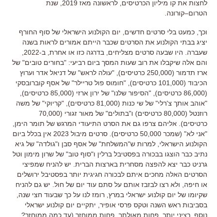
לחצות את קו מיליון הכרטיסים
,
לראשונה מאז
2019,
שנת
הטרום
–
קורונה
.
וכך
,
כמעט בלי סרטים חדשים
,
יום הקולנוע הישראלי של סוף החורף
יציג בבתי הקולנוע את הסרטים שכבר הייתם אמורים לראות בשנה
שעברה
.
היו שבעה סרטים מצליחים
,
בדרגה כזו או אחרת
,
ב
-2022,
והם אלה שיקבלו את רוב שעות המסך ביום רביעי
: "
בחורים טובים
"
של
ארז תדמור
(250,000
כרטיסים
), "
עולה לראש
"
של דניאל אדר וערוץ
הכיבוד
(101,000
כרטיסים
), "
חומוס פול טריילר
"
של אסף קוברובסקי
(86,000
כרטיסים
), "
הסיפור שלנו
"
של ירון ארזי
(85,000
כרטיסים
),
"
אוהב אותך צ
'
רלי
"
של שי כנות
(81,000
כרטיסים
), "
קריוקי
"
של משה
רוזנטל
(80,000
כרטיסים
)
ו
"
בתולים
"
של מאור זגורי
(70,000
כרטיסים
).
אליהם צרפו גם את הסרט התיעודי המרגש של תומר הימן
,
"
אני לא
" (
שמכר
50,000
כרטיסים
).
סרטים מיבול
2023
אין בכלל ביום
הקולנוע הישראלי
,
למרות ש
"
המשלחת
"
של אסף סבן ו
"
גולדה
"
של גיא
נתיב כבר הוצגו בבכורה בפסטיבל ברלין ו
"
סוף טוב
"
של שרון מימון וטל
גרניט כבר יצא להפצה מסחרית בארצות הברית
.
יש להניח שמפיצי
הסרטים האלה מחכים איתם לבכורה חגיגית יותר בפסטיבל ירושלים
או חיפה
,
ולא רצו לבזבז אותם על סתם עוד יום של חול
.
יש גם להניח
שקיומו של יום קולנוע ישראלי במרץ
,
רומז לנו על כך שבעוד חצי שנה
,
בסביבות ראש השנה וטקס פרסי אופיר
,
יתקיים יום קולנוע ישראלי
נוסף
,
רציני יותר
,
פחות מאולתר
,
פחות ממוחזר
(
עד כמה ממוחזר
?