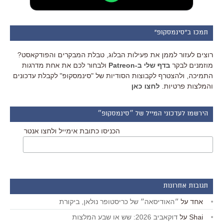
תמכו ב"סינמסקופ"
רוצים לעזור לממן את פעילות הבלוג, טבלת המבקרים והפודקאסט?
מוזמנים לבקר
בדף שלי ב-Patreon
ולבחור לכם את אחת מדרגות
התמיכה, ולהצטרף לקבוצות הסודיות של "סינמסקופ" לקבלת עדכונים
והמלצות פרטיות.
לחצו כאן
הירשמו לעדכוני המייל של ״סינמסקופ״
הכניסו כתובת אימייל ולחצו אנטר
תגובות אחרונות
אחד
על
״האודיסאה״ של כריסטופר נולאן, ביקורת
Shai
על
דוקאביב 2026: שש או שבע המלצות