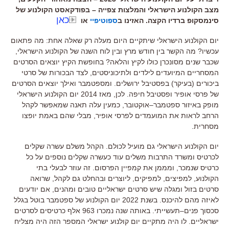
מצב הקולנוע הישראלי והמלצות צפייה – בפודקאסט הקולנוע של
כאן
סינמסקופ ברדיו הקצה. האזינו ב
ספוטיפיי
או
יום הקולנוע הישראלי שיתקיים היום
מעלה רק שאלה אחת
:
מה פתאום
עכשיו
?
מה הקשר בין חודש מרץ ובין לוח השנה של הקולנוע הישראלי
,
שכבר שנים מסונכרן כולו לקיץ והלאה?
בחופשת הקיץ יוצאים הסרטים
המסחריים המיועדים לילדים ולתיכוניסטים
,
לצד הבכורות של סרטי
ביכורים
(
בעיקר
)
בפסטיבל ירושלים
.
ומספטמבר ואילך יוצאים הסרטים
של פרסי אופיר ופסטיבל חיפה
.
לכן
,
מאז
2014
יום הקולנוע הישראלי
מופק באיזור ספטמבר
–
אוקטובר
,
כמעין עלה תאנה שמאפשר לקהל
הרחב לראות את המועמדים לפרסי אופיר
,
מבלי שהם באמת יופצו
מסחרית
.
יום הקולנוע הישראלי גם מועיל לכולם
.
הקהל משלם עשרה שקלים
לכרטיס ומשרד התרבות משלים עוד כעשרה שקלים נוספים על כל
כרטיס שנמכר
,
ומממן את קמפיין הפרסום
.
זה עוזר לבעלי בתי
הקולנוע
,
למפיצים
,
למפיקים
,
ליוצרים ובהחלט גם לקהל
,
שרואה
סרטים בזול ומגלה שיש סרטים ישראליים טובים ומהנים
,
אם יודעים
לאיזה מהם להיכנס
.
בשנת
2022
יום הקולנוע של ספטמבר בוטל בגלל
סכסוך פנים
–
תעשייתי
.
באותה שנה נמכרו
963
אלף כרטיסים לסרטים
ישראליים
.
לו היה מתקיים יום קולנוע ישראלי המספר הזה היה מצליח