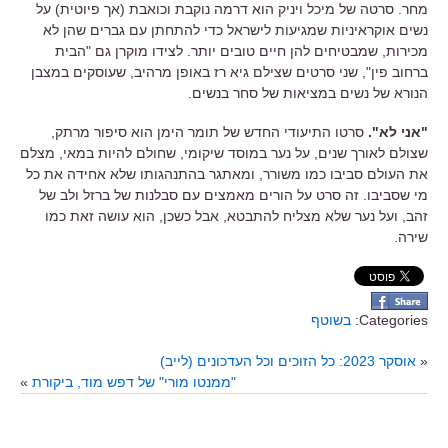
מחר
.
סרטה של מיכל ויניק הוא דרמה נוקבת וכואבת
(
אך פיוטית
)
על
נשים אוקראיניות שמגיעות לישראל כדי להתחתן עם גברים שהן לא
מכירות
,
שמבטיחים להן חיים טובים יותר
. לצידו מוקרן גם "הבית
ברחוב פין", שני סרטים שצילם גיא רז באופן מרהיב, שעוסקים במצבן
הנורא של נשים במציאות של סחר בנשים.
"
אני לא
".
סרטו התיעודי החדש של תומר הימן הוא סיפור מרתק
,
שצולם לאורך שנים
,
על נער במוסד שיקומי
,
שחולם להיות במאי
,
מצלם
את העולם סביבו כמו משורר
,
ומאתגר בהתנהגותו שלא אחידה את כל
מי שסביבו
.
זה סרט על הורים מאמצים עם סבלנות של ברזל ולב של
זהב
,
ועל נער שלא מצליח להתבטא
,
אבל כשכן
,
הוא עושה זאת כמו
שירה
.
Categories:
בשוטף
«
אוסקר 2023: כל הזוכים וכל העדכונים (לייב)
"ממנטו מורי" של דפש מוד, ביקורת
»