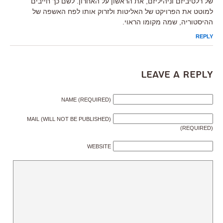
של רלטיביזם וניהיליזם, את הראשון על האחרון. לשם כך חייבים
למוטט את הפרויקט של האליטות ולזרוק אותו לפח האשפה של
ההיסטוריה, שמה מקומו הראוי.
REPLY
Leave a Reply
NAME (REQUIRED)
MAIL (WILL NOT BE PUBLISHED)
(REQUIRED)
WEBSITE