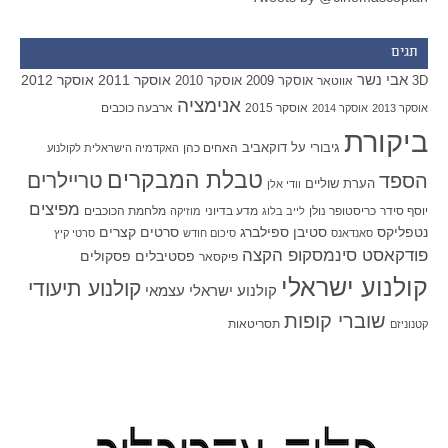
תגים
אבי נשר
אוסקר 2011
אוסקר 2012
אוסקר 2009
אוסקר 2010
3D
אווטאר
אנימציה
אוסקר 2015
ארבעה כוכבים
אוסקר 2013
אוסקר 2014
ביקורת
גיבורי על
דוקאביב
האחים כהן
האקדמיה הישראלית לקולנוע
טבלת המבקרים
טריילרים
הספד
הערת שוליים
וודי אלן
מפיצים
יוסף סידר
כריסטופר נולן
מדע בדיוני
מלחמת הכוכבים
לייב בלוג
מוזיקה
סטיבן ספילברג
סרטים קצרים
נטפליקס
סאנדאנס
סיכום חודש
סרטי קיץ
פודקאסט סינמסקופ הקצה
פסטיבלים
פסקולים
פיקסאר
קולנוע ישראלי
קולנוע תיעודי
קולנוע ישראלי עצמאי
שוברי קופות
תסריטאות
קטנוניזם