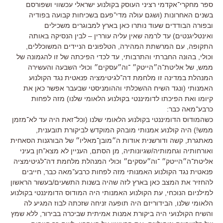
ספר מחקרי־אקדמי רציני העוסק בקולנוע ישראלי עכשווי ושפורסם
בשנים האחרונות (ושגם עולה מדי־פעם בשכיחות קבועה בפודיה
ובפורה הבודדים שעוד נותרו כאן בארץ למבוגרים משכילים
ואינטליגנטים) עד לרמה שאין עליה עוררין – לבין הנסיקה באותה
התקופה, עם המרשתת המהירה, הטלפונים הניידים המשוכללים,
וכולי, בהונה החברתי והתרבותי, עד לכדי הפיכתה של זו להגמונה של
ממש, של אליטת־ה״הייטק״ ־וה״עסקים״ וכולי השבעה והעשירה
המנהלת במדינה זו מלחמת דה־לגיטימציה פנאטית נגד הקולנוע
האמנותי (ונגד השיח ההשכלתי וההומניסטי שבעבר אפשר כאן את
קיומו ואת הפיכתו לדומיננטי בקולנוע הלאומי שלנו) מזה לפחות
כרבע־מאה כבר:
כשהמודוס הדומיננטי בקולנוע הלאומי שלנו (וכל־זאת היה עד לא־מזמן
ממש!) היה קולנוע אמנותי מובהק המוקדש לביקורת תובענית,
מאתגרת, קשה ודורשנית אודות ה״מובן־מאליו״ של הבורגנות הסאחית
ואורחותיה וגחמותיה/שגיונותיה, מן הסתם, העניין לא מצא־חן בעיני
אליטת־ה״הייטק״ ־וה״עסקים״ וכולי המנהלת מלחמת דה־לגיטימציה
פנאטית נגד הקולנוע האמנותי מזה לפחות כרבע־מאה כבר, חייבים
להחזיר את המצב כאן בארץ לזה שהיה בשנות התשעים/בעשור הראשון
למילניום הנוכחי, עת הקולנוע האמנותי היה המודוס הדומיננטי בקולנוע
הלאומי שלנו, הבידוריזם היה תופעה זניחה שזכתה לבוז המגיע לה
והשיח הקולנועי היה ביקורת אמנות אמיתית שביכרה בבירור, ללא שמץ