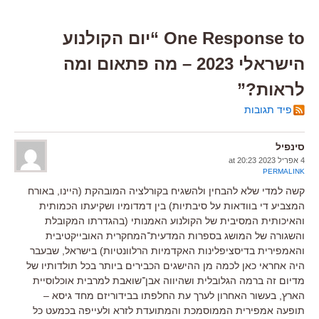
One Response to “יום הקולנוע
הישראלי 2023 – מה פתאום ומה
לראות?”
פיד תגובות
סינפיל
4 אפריל 2023 at 20:23
PERMALINK
קשה למדי שלא להבחין ולהשגיח בקורלציה המובהקת (היינו, באורח
המצביע די בוודאות על סיבתיות) בין דמדומיו ושקיעתו הכמותית
והאיכותית המסיבית של הקולנוע האמנותי (בהגדרתו המקובלת
והשגורה של המושג בספרות המדעית־המחקרית האובייקטיבית
והאמפירית בדיסציפלינות האקדמיות הרלוונטיות) בישראל, שבעבר
היה אחראי כאן לכמה מן ההישגים הכבירים ביותר בכל תולדותיו של
מדיום זה ברמה הגלובלית ושהיווה אבן־שואבת למרבית אוכלוסיית
הארץ, בעשור האחרון לערך עת החלפתו בבידוריזם מחד גיסא –
תופעה אמפירית הממוסמכת והמתועדת לזרא ולעייפה בכמעט כל