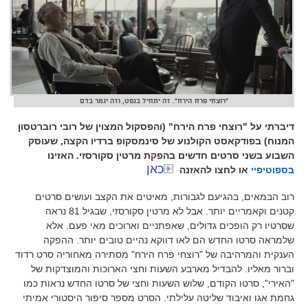
"רוצחי פרח הירח". זה יתחיל בנפט, וזה יגמר בדם
דיברתי על "רוצחי פרח הירח" (והפסקול המצוין של רובי רוברטסון
המנוח) בפודקאסט הקולנוע של סינמסקופ ברדיו הקצה, שעוסק
השבוע בשני סרטים חדשים בהפקת מרטין סקורסזי. האזינו
כאן
בספוטיפיי
או לחצו להאזנה
רוב הבמאים
,
בהגיעם לגבורות
,
מאיטים את הקצב ועושים סרטים
קטנים וקאמריים יותר
.
אבל לא מרטין סקורסזי
,
שבגיל
81
נראה
שסרטיו רק הופכים גדולים
,
שאפתניים וארוכים מאי פעם
.
אלא
שלמראה סרטו החדש הם לאו דווקא נהיים טובים יותר
.
ההפקה
הענקית והמרהיבה של
"
רוצחי פרח הירח
"
מסתירה מאחוריה סרט רדוד
וברור מאליו
.
להבדיל מארבע השעות וחצי הארוכות והמוצדקות של
"
האירי
",
סרטו הקודם
,
שלוש השעות וחצי של סרטו החדש נראות כמו
גחמת אגו ואיבוד שליטה עלילתי
.
הסרט מספר סיפור היסטורי אמיתי