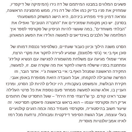
פשעים המלווים במבטו המיתמם של דה נירו
(
המימיקה של דיקפריו
,
שמחזיק את פניו בדיוק כמו אלה של דה נירו
,
ממש מהסצינה הראשונה
,
ומראה דמיון פיזי מפתיע ביניהם
,
היא הישג המשחק המשמעותי
בסרט
). יש כאן מקומות שמזכירים את "החבר'ה הטובים" ואפילו את
"הבלתי משוחדים", במה שעשוי להיות הניסיון של סקורסזי לספר איך
המלחמה של הלבנים באינדיאנים למעשה הולידו את הפשע המאורגן.
הסרט משנה הילוך וכיוון כעבור שעתיים
,
כשלסיפור נכנסת דמותו של
סוכן אף
.
בי
.
אי
(
ג
'
סי פלמונס
),
שמגיע לעיירה לחקור את מקרי הרצח
,
אחרי שמולי מגיעה עם משלחת מהשמורה לפגישה עם הנשיא קולידג
'
ומתחננת בפניו שישלח מישהו לחקור את מה שקורה שם
.
זו
,
למעשה
,
החקירה הראשונה שמנהל האף
.
בי
.
איי בראשות ג
'
יי
.
אדגר הובר
,
וזו
הפרשה שהובילה להקמתו
,
אבל העובדה הזאת מסופרת באופן אגבי
.
חקירת הבולשת
,
והמשפט בעקבותיו
,
היו יכולים להיות לב הסרט
,
ומרכז
העניין בו
,
אלא שהוא למעשה ממחזר פעם נוספת את כל פרטי העלילה
שכבר ראינו קודם
.
כך ש
"
רוצחי פרח הירח
" –
שעל התסריט שלו חתומים
אריק רות וסקורסזי עצמו
–
הוא בראש ובראשונה פיאסקו תסריטאי
.
זה
שיעור חשוב בהיסטוריה
,
וסקורסזי מעמיד כמה וכמה רגעים קולנועיים
בעלי עוצמה
,
אבל הגשת הסיפור דידקטית ומבוהלת
,
נרתעת מכל רמז
לאיזו אמביוולנטיות מוסרית
.