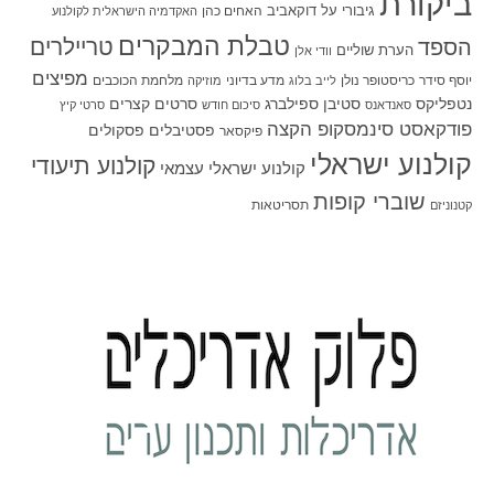
ביקורת
גיבורי על
דוקאביב
האחים כהן
האקדמיה הישראלית לקולנוע
טבלת המבקרים
טריילרים
הספד
הערת שוליים
וודי אלן
מפיצים
יוסף סידר
כריסטופר נולן
מדע בדיוני
מלחמת הכוכבים
לייב בלוג
מוזיקה
סטיבן ספילברג
סרטים קצרים
נטפליקס
סאנדאנס
סיכום חודש
סרטי קיץ
פודקאסט סינמסקופ הקצה
פסטיבלים
פסקולים
פיקסאר
קולנוע ישראלי
קולנוע תיעודי
קולנוע ישראלי עצמאי
שוברי קופות
תסריטאות
קטנוניזם