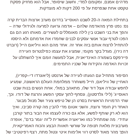
מדהים אמנם
,
ומקומם למדי
,
וחשוב שיסופר
,
אבל הוא מחזיק פסקת
טקסט אחת שנפרסת על פי
200
דקות לא מוצדקות
.
בתחילת המאה ה
-20
לשבט האוסייג
'
בדרום מערב ארצות הברית קרה
נס
:
נפט פרץ מהאדמה שלהם – אדמה גרועה למרעה ולגידולי שדה –
והפך את בני השבט בין לילה מאומללים לעשירים
.
מאותו רגע הם גם
הפכו לטרף עבור אנשי עסקים לבנים שחמדו את אדמתם ולא היססו
להתחיל לרצוח אותם בזה אחר זה
.
אחד מהם הוא וויליאם הייל
(
רוברט
דה נירו
),
מגדל בקר מקומי
,
שמציג את עצמו כפילנטרופ העיירה
פיירפקס בשמורה האינדיאנית
,
אבל למעשה זומם איך להשתלט על
זכויות האדמה והקידוח של שכניו התמימים
.
הסיפור מתחיל עם הגעתו לעיירה של ארנסט
(
ליאונרדו די
–
קפריו
),
האחיין של וויליאם
,
חייל משוחרר ממלחמת העולם הראשונה
,
שמגיע
לחפש עבודה אצל דוד שלו
,
מתאהב במולי
,
אחת הנשים בנות שבט
האוסייג
' (
לילי גלדסטון
),
ונסחף לתוך עסקי הפשע והרצח של דודו
.
וכך
,
שתי הדמויות הראשיות בסרט הן של טיפש צעיר ושל מנוול מבוגר
.
האחד רק חומד ורוצח
,
והשני אטום מדי להבין מה קורה סביבו
,
ואיך
הוא לא רק שותף לפשע
,
אלא גם כורה לעצמו את הבור בתור קורבן
עתידי
.
מה שמתחיל כמו ואריאציה אפשרית ל
"
זה יגמר בדם
",
אופרה
מערבונית מלאת תנופה על שורשי תאוות הבצע והכוח האמריקאית
,
הופך מהר מאוד לסרט רווי אלימות איטי ונטול מתח
,
רצף רפיטטיבי של