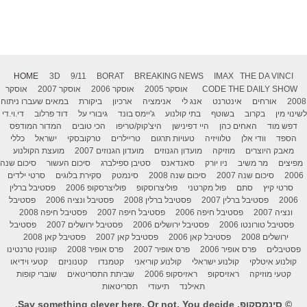
HOME
3D
9/11
BORAT
BREAKING NEWS
IMAX
THE DA VINCI
THE DAILY SHOW
CODE
אוסקר 2005
אוסקר 2006
אוסקר 2007
אוסקר
2008
אורחים
אינטרנט
אנג לי
אנימציה
ארכיון
ביקורת
במאים שעברו ניתוח
לשינוי מין
בקרוב
בשוטף
בתי קולנוע
ג'יימס בונד
גיבורי על
דוד פרלוב
די.וי.די
דפש מוד
האחים כהן
היי דפינישן
היצ'קוק/טריפו
הכי טובים
המדור המודפס
הספד
וודי אלן
טלוויזיה
טעויות תרגום
טריילרים
טרקובסקי
ישראל
כללי
מאבק היוצרים
מוזיקה
מועדון הגנוזים
מועדון הגנוזים 2007
מועצת הקולנוע
מפיצים
מר משיב
ניו יורק
סאנדאנס
סטיבן ספילברג
סיכום העשור
סיכום שנה
2006
סיכום שנה 2007
סיכום שנה 2008
סינמטק
סקירת בלוגים
סרטי ילדים
סרטי קיץ
סתם
פול מקרטני
פוליצרוסקופ
פוליצרסקופ 2006
פסטיבל ברלין
2006
פסטיבל ברלין 2007
פסטיבל ברלין 2008
פסטיבל ונציה 2006
פסטיבל
ונציה 2007
פסטיבל חיפה 2006
פסטיבל חיפה 2007
פסטיבל חיפה 2008
פסטיבל טורונטו 2006
פסטיבל ירושלים 2006
פסטיבל ירושלים 2007
פסטיבל
ירושלים 2008
פסטיבל קאן 2006
פסטיבל קאן 2007
פסטיבל קאן 2008
פסטיבלים
פרס אופיר 2006
פרס אופיר 2007
פרס אופיר 2008
קוונטין טרנטינו
קולנוע איטלקי
קולנוע ישראלי
קולנוע קוריאני
קטמנדו
קטנוניזם
קטעי וידיאו
קטעי מוזיקה
ראזיסקופ
ראזיסקופ 2006
שביתת התסריטאים
שוברי קופות
תאילנד
תיעודי
תסריטאות
© סינמסקופ. Say something clever here. Or not. You decide.