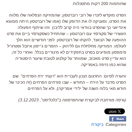
שחותמות
200
דקות מתסכלות
.
הסרט מוקדש לזכרו של רובי רוברטסון
,
שהמוזיקה הנפלאה שלו מלווה
את הסרט
,
ומעניקה לו את הדופק שלו
(
אמו של רוברטסון היתה ממוצא
אינדיאני כך שהסרט בוודאי היה קרוב לליבו
).
זהו שיתוף הפעולה
העשירי של סקורסזי עם רוברטסון
–
שהתחיל כשסקורסזי ביים את סרט
ההופעה של הבאנד
,
להקתו של רוברטסון
.
לפני חודשיים הוא הלך
לעולמו
.
המוזיקה מחלחלת גם לליהוק
–
הזמרים ג
'
ייסון איזבל וסטרג
'
יל
סימפסון מופיעים בסרט בתפקידים לא מינוריים בכלל
.
ואחרי כל זה
,
הוא עדיין סרט מאכזב
,
שמוותר על קולנוע לטובת שיעור היסטוריה
שהוא כמו נזיפה באמריקה
.
והערה לסיום: התרגום הנכון לעברית הוא "רוצחי ירח הפרחים". שם
הסרט מדבר על הירח – החודש – שבו פורחים הפרחים (זה הכינוי של
חודש מאי בלוח השנה של ילידי אמריקה), ולא על הפרחים.
(גרסה מורחבת לביקורת שהתפרסמה ב"כלכליסט", 3.12.2023)
Categories:
ביקורת