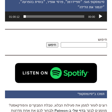
סינמסקופ 505: ״ספיידרמן״, פרסי אופיר, ״בוסית בהפרעה״,
״לגמור את הלילה״
נגן
01:00:12
00:00
אודיו
חיפוש
חיפוש
תמכו ב"סינמסקופ"
רוצים לעזור לממן את פעילות הבלוג, טבלת המבקרים והפודקאסט?
מוזמנים לבקר
בדף שלי ב-Patreon
ולבחור לכם את אחת מדרגות