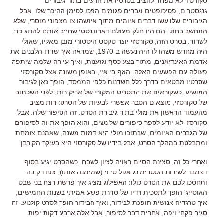
סקורסזי לא מפחד להציב בסרטיו את הרעים בתור גיבורים
–
גנגסטרים
,
פסיכופטים וגברים פגומים הפכו לסימן ההיכר שלו
.
אבל
הגיבורים שלו עשו דברים איומים מתוך איזשהו צו מצפוני מוסרי
,
שלא
התחשב בחוק
.
הם היו חלק מעולם דארווינסטי שחייב אותם להרוג כדי
לשרוד
.
בסרט הזה
,
סקורסזי יוצר טקסט היסטורי מובן מאליו
,
שאולי
היה מחדש משהו לו היה נעשה ב
-1970,
שמראה איך שדדו הלבנים את
אדמת האינדיאנים
,
מתוך בצע כסף וגזענות
,
ואיך עיירה שלמה שיתפה
פעולה עם הפשעים האלה
.
האף
.
בי
.
איי
,
באופן משונה אצל סקורסזי
שסרטיו מבטאים בדרך כלל חשדנות כלפי הממסד
,
הופך כאן לגיבור
המושיע
. כשקוראים את התסריט המקורי של אריק רות, לפני השכתוב
של סקורסזי, מוצאים הסבר אפשרי לבעיות של הסרט: רות מציב
מהעמוד הראשון את מולי בתור גיבורת הסרט. זה הסיפור שלה. אבל
סקורסזי לא יודע לספר סיפורים של נשים, והוא הופך את זה לסיפורם
של הגברים האיומים, שבתוכו מולי היא דמות משנה, שאמנם צומחת
ומתבלטת במהלך הסרט, אבל בידיו של סקורסזי היא בעיקר הקורבן.
ואחרי כל זה
,
סצינת הסיום ראויה לציון לשבח
.
כשהסרט יגיע בסוף
דצמבר לשירות הסטרימינג אפל טי
.
וי
(
שמימנה אותו
),
צפו רק בה
ותחסכו לכם את הסרט כולו
:
האפילוג מציג איך פרשת רצח בני שבט
האוסייג
'
הופך לתסכית רדיו של סדרת פשע אמיתי בשנות החמישים
,
איך טרגדיה אנושית הופכת לבידור
,
ואיך הבידור הופך לסרט קולנוע
.
זה
סגיר פקחי ויפה
,
אחרית דבר לסיפור
,
אבל אלה ארבע דקות יפות