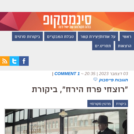
ראשי
על אודות/יצירת קשר
טבלת המבקרים
ביקורות סרטים
הרצאות
תסריט.ים
03 דצמבר 2023 | 20:35
~
1 COMMENT
|
תגובות פייסבוק
"רוצחי פרח הירח", ביקורת
ביקורת
מרטין סקורסזי