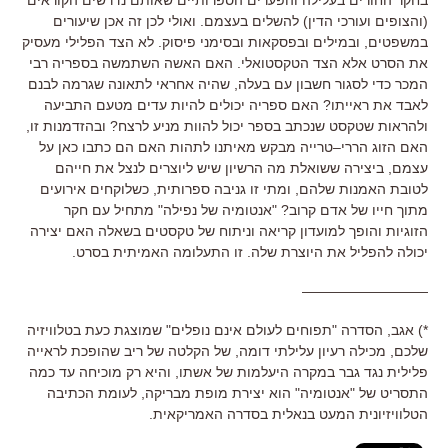
בחקר החורים בעלילה והפערים הספרותיים שאותם נדרשים הקוראים
(והצופים ועורכי הדין) להשלים בעצמם. ואולי לכן זה אכן שיעורים
במשפטים, ובמילים ובפסקאות ובסימני פיסוק. לא הצד הפלילי מעסיק
את הסרט אלא הצד הטקסטואלי.
האם האשה השתמשה בספריה רבי
המכר כדי לסגור חשבון עם בעלה
,
שהיה אחראי לתאונה שגרמה לבנם
לאבד את ראייתו
?
האם ספריה יכולים להיות עדים מטעם התביעה
ולהראות שטקסט שנכתב בספר יכול להוות מניע לרצח
?
ובהזדמנות זו
,
האם
הזוג הררי
–
טרייה מבקש מאיתנו לתהות האם הם כתבו כאן על
עצמם
,
ביצירה ששואלת מה הרשיון שיש ליוצרים לנצל את חייהם
לטובת האמנות שלהם
,
ומתי זו גניבה ספרותית
,
כשלוקחים אירועים
מתוך חייו של אדם קרוב
? "
אנטומיה של נפילה
"
מתחיל עם חקר
הזוגיות והופך למועדון קריאה וניתוח של טקסטים בשאלה האם יצירה
יכולה להפליל את היוצרת שלה
.
זו התעלומה האמיתית בסרט
.
—————————
*)
אגב
,
הסדרה
"
תפוחים לעולם אינם נופלים
"
שמוצגת כעת בטלוויזיה
שלכם
,
מכילה רעיון עלילתי דומה
, של הקלטה של ריב שהופכת לראייה
פלילית נגד גבר במקרה היעלמות של אשתו, והיא
רק מוכיחה עד כמה
התסריט של
"
אנטומיה
"
הוא יצירת מופת מבריקה
,
לעומת הכתיבה
הטלוויזיונית המעט בנאלית בסדרה האמריקאית
.