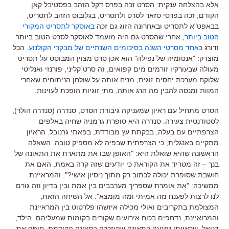
אלא בהצלחה ענקית
:
הסרט זכה בפרס דקל הזהב בפסטיבל קאן
הקודם
,
זכה בפרסי סזאר לסרט ולתסריט, בגלובוס הזהב לתסריט,
בבאפט"א לתסריט ובאחרונה הזוג גם זכה
באוסקר לתסריט המקורי
הטוב ביותר
,
אחרי שהסרט גם היה מועמד לאוסקר לסרט הטוב ביותר
ודורג כ
אחד מסרטי השנה בסיכומים השנתיים של מבקרי הקולנוע
.
הכל
מוצדק
: "
אנטומיה של נפילה
"
הוא אכן סרט מצוין המבוסס על תסריט
מעולה שבעורקיו זורמים מים קפואים
,
זה סרט קליני
,
פורנזי ואנליטי
שלוקח מערכת יחסים זוגית
,
מניח אותה על שולחן הניתוחים שאחרי
המוות ומנסה להבין מה הרג אותה
.
מתי זוגיות הופכת לעוינות.
הסרט מתחיל עם ראיון שמעניקה גיבורת הסרט
,
סנדרה
(
סנדרה הולר
),
לסטודנטית צעירה
.
סנדרה היא סופרת גרמניה שחיה באלפים
הצרפתיים עם בעלה
,
בבקתת עץ מבודדת
,
בפאתי גרנובל
.
הראיון
מתקיים באנגלית
,
כי הצרפתית שבפיה לא מספיק טובה
.
השאלה
הראשונה שהיא שואלת היא
: "
האופן שבו את מתארת את התאונה של
בנך –
זה מטריד את הקוראת כי יודעים שזה קרה באמת
.
האם את
חושבת שסופרת יכולה לכתוב רק מתוך ניסיון אישי
?".
והמראיינת
ממשיכה
: "
את אומרת שספריך מערבבים בין אמת ובין בדיון וזה גורם
לנו לרצות לפענח מה אמיתי ומה מומצא
".
אל השיחה הזאת
,
המצולמת בתקריבים ואולי מכילה איזשהו פלרטוט בין המראיינת
והמרואיינת
,
נדחפים בכוח אירועים שקורים בקומות שמעליהם
.
הילד
,
דניאל
,
שראייתו נפגעה בתאונה שהוזכרה בסצינה הקודמת
,
חופף את