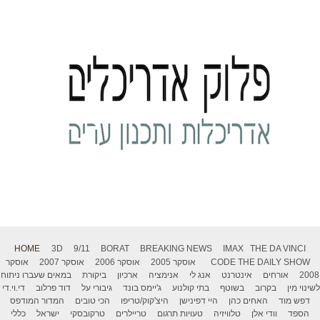
HOME
3D
9/11
BORAT
BREAKING NEWS
IMAX
THE DA VINCI
THE DAILY SHOW
CODE
אוסקר 2005
אוסקר 2006
אוסקר 2007
אוסקר
2008
אורחים
אינטרנט
אנג לי
אנימציה
ארכיון
ביקורת
במאים שעברו ניתוח
לשינוי מין
בקרוב
בשוטף
בתי קולנוע
ג'יימס בונד
גיבורי על
דוד פרלוב
די.וי.די
דפש מוד
האחים כהן
היי דפינישן
היצ'קוק/טריפו
הכי טובים
המדור המודפס
הספד
וודי אלן
טלוויזיה
טעויות תרגום
טריילרים
טרקובסקי
ישראל
כללי