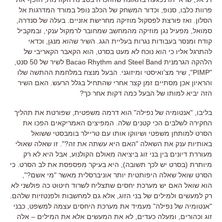
פרוות כלבו
,
סנופ
,
וכדור המשחק של הכלב נופל במורד המדרגות אל
הסלון
.
ואז פורצת לפסקול מוזיקה מחרישת אזניים
.
בעלה של סנדרה
,
סמואל
,
מפעיל נגן מוזיקה מהמחשב שמחובר לרמקול ענקי
,
ובמקביל
קודח ומנסר בעבודות נגרות בעליית הגג
.
השיר שהוא מנגן
,
וכדאי
להתרגל אליו כי הוא נוכח לא מעט בסרט
,
הוא הקאבר הקאריבי של
הלהקה הגרמנית
Bacao Rhythm and Steel Band
לשיר של
50
סנט
,
"PIMP",
שיר מצ
'
ואיסטי ומיזוגני
.
הבעל מנצח במלחמת ההתשה שלו
והראיון אכן מסתיים זמן קצר אחרי שהתחיל בגלל הרעש
.
האם השיר
הזה יביא למותו של הבעל כמה דקות אחר כך
?
בליבו
, "
אנטומיה של נפילה
"
הוא דרמה משפטית
,
שפורטת את תהליך
החקירה לשלבים הכי קטנים שלה
.
המפיצים האמריקאים הפכו את
הסרט למותחן משפטי ושיווקו אותו עם טריילר בומבסטי ששואל
באותיות ענק את השאלה
"
האם היא עשתה את זה
?".
זו שאלה שאולי
מעוררת דיונים בין בני זוג ביציאה מאולם הקולנוע
,
אבל היא לא רק
מיותרת (בסרט יש לכך תשובה), היא בעיקר מפספסת את לב הסרט
.
כי
הסרט שואל שאלה היפותטית יותר אוניברסלית מאשר
"
מי אשם
?",
הוא שואל האם יש מערכת יחסים שתצליח לשרוד חיטוט כה פולשני לא
רק למעשים ולמילים של בני הזוג
,
אלא גם למחשבות ולפנטזיות שלהם
.
"
אנטומיה של נפילה
"
מעמיד את מערכת היחסים עצמה למשפט
,
כבני
זוג וכהורים, ומעלה כעדים, לא את המעשים אלא את המילים – אלה