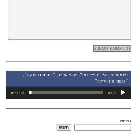
סינמסקופ 505: ״ספיידרמן״, פרסי אופיר, ״בוסית בהפרעה״,
״לגמור את הלילה״
נגן
01:00:12
00:00
אודיו
חיפוש
חיפוש