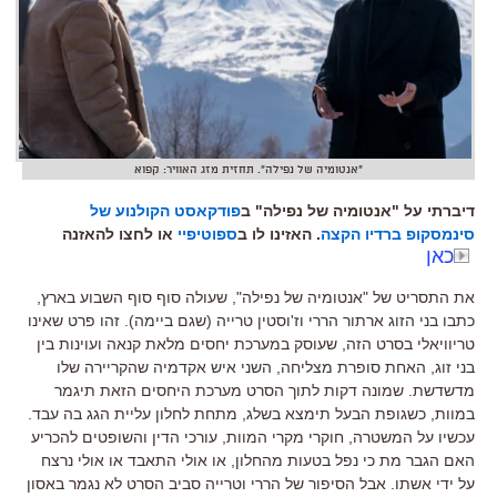
"אנטומיה של נפילה". תחזית מזג האוויר: קפוא
דיברתי על "אנטומיה של נפילה" ב
פודקאסט הקולנוע של
סינמסקופ ברדיו הקצה
. האזינו לו ב
ספוטיפיי
או לחצו להאזנה
כאן
את התסריט של
"
אנטומיה של נפילה
",
שעולה סוף סוף השבוע בארץ
,
כתבו בני הזוג ארתור הררי וז
'
וסטין טרייה
(
שגם ביימה
).
זהו פרט שאינו
טריוויאלי בסרט הזה
,
שעוסק במערכת יחסים מלאת קנאה ועוינות בין
בני זוג
,
האחת סופרת מצליחה
,
השני איש אקדמיה שהקריירה שלו
מדשדשת
.
שמונה דקות לתוך הסרט מערכת היחסים הזאת תיגמר
במוות
,
כשגופת הבעל תימצא בשלג
,
מתחת לחלון עליית הגג בה עבד
.
עכשיו על המשטרה
,
חוקרי מקרי המוות
,
עורכי הדין והשופטים להכריע
האם הגבר מת כי נפל בטעות מהחלון
,
או אולי התאבד או אולי נרצח
על ידי אשתו
.
אבל הסיפור של הררי וטרייה סביב הסרט לא נגמר באסון