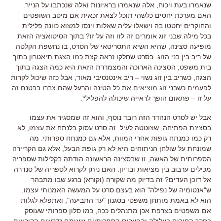
שנאמרו בעת ויכוח, אלה שנאמרו בראיונות ואלה שנכתבו על הנייר
.
האם מערכת יחסים כלשהי תוכל לצאת זכאית אם מיטב השופטים
והחוקרים יחטטו בה וישאלו עליה שאלות וינסו למצוא כוונה פלילית
בכל מילה שבני זוג אומרים זה לזו וזה על זו
?
בתוך הסיטואציה הזאת
מופיעה סצינה
,
שהיא השיא התסריטאי של הסרט
,
בו נחשפת הקלטה
של ריב בין בני הזוג
.
בסרט שחלקו נראה קצת כמו הצגת תיאטרון בתוך
בית משפט
,
הסצינה הארוכה והמצמררת הזאת היא כמה הצגה בתוך
הצגה
,
כשריב בין זוג נשוי
–
ריב אינטנסיבי מאוד
,
אבל כזה שיכול לקרות
לפעמים כשבני זוג מוציאים את כל הטינה והרעל שהם צברו בבטנם זה
על זו
–
פתאום הופך לראייה שיכולה להפליל*
.
אבל יש לסרט הנהדר הזה רובד נוסף
,
והוא זה שמסגיר את עצמו
בסצינת הפתיחה
,
שצוטטה לעיל
.
זה סרט עסוק בלנתח את עצמו
,
לא
רק כמו כמנתח גופות אחרי המוות
,
אלא גם כמנתח ספרותי
.
מה
שמונחת על שולחן הניתוחים היא לא רק גופת הבעל
,
אלא גם הקריירה
הספרותית של האשה
,
זו שבסצינה הראשונה הודתה בקלילות שספריה
מכילים ערבוב בין מציאות ובדיון
.
האם ניתן לקרוא לספריה של סנדרה
אל דוכן העדים
?
זה בדיוק מה שקורה
(
וקורא
)
ברגע שבו מתבהר
ש
"
אנטומיה של נפילה
"
הוא בעצם סרט על המעשה האמנותי עצמו
.
הוא לא באמת מותחן משפטי בסגנון "עד התביעה", ואתפלא לגלות
אם משפטים בצרפת אכן מתנהלים ככה, כמו סלון ספרותי שעוסק