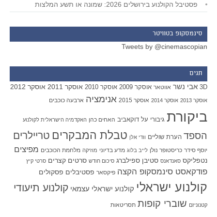
פסטיבל הקולנוע בירושלים 2026: שמונה או תשע המלצות
סינמסקופ בטוויטר
Tweets by @cinemascopian
תגים
אבי נשר
אוסקר 2011
אוסקר 2012
אוסקר 2009
אוסקר 2010
3D
אווטאר
אנימציה
אוסקר 2015
ארבעה כוכבים
אוסקר 2013
אוסקר 2014
ביקורת
גיבורי על
דוקאביב
האחים כהן
האקדמיה הישראלית לקולנוע
טבלת המבקרים
טריילרים
הספד
הערת שוליים
וודי אלן
מפיצים
יוסף סידר
כריסטופר נולן
מדע בדיוני
מלחמת הכוכבים
לייב בלוג
מוזיקה
סטיבן ספילברג
סרטים קצרים
נטפליקס
סאנדאנס
סיכום חודש
סרטי קיץ
פודקאסט סינמסקופ הקצה
פסטיבלים
פסקולים
פיקסאר
קולנוע ישראלי
קולנוע תיעודי
קולנוע ישראלי עצמאי
שוברי קופות
תסריטאות
קטנוניזם