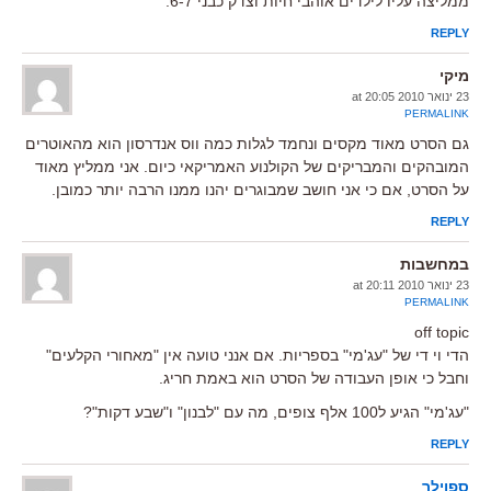
ממליצה עליו לילדים אוהבי חיות וצדק כבני 6-7.
REPLY
מיקי
23 ינואר 2010 at 20:05
PERMALINK
גם הסרט מאוד מקסים ונחמד לגלות כמה ווס אנדרסון הוא מהאוטרים
המובהקים והמבריקים של הקולנוע האמריקאי כיום. אני ממליץ מאוד
על הסרט, אם כי אני חושב שמבוגרים יהנו ממנו הרבה יותר כמובן.
REPLY
במחשבות
23 ינואר 2010 at 20:11
PERMALINK
off topic
הדי וי די של "עג'מי" בספריות. אם אנני טועה אין "מאחורי הקלעים"
וחבל כי אופן העבודה של הסרט הוא באמת חריג.
"עג'מי" הגיע ל100 אלף צופים, מה עם "לבנון" ו"שבע דקות"?
REPLY
ספוילר