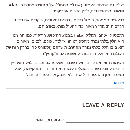
נעלם גם המימד האירוני (אם לא הסמלי) של מפגש הצמרת בין ה-All
Blacks הניו-זילנדים, לבין הדרום אפריקנים.
בראשית המפגש, ה"אול בלקס", לבנים ומאורים, רוקדים את ריקוד
הקרב ה"האקה" המאורי כדי להטיל מורא באויביהם.
תיכנסו ליו-טיוב ותקליקו Haka במנוע החיפוש. הריקוד, כמו ההימנון,
הוא חלק בלתי נפרד מהספורט הניו-זילנדי. כולם, לבנים ומאורים,
רואים בו חלק בלתי נפרד מהתרבות שלהם (וספורט פה, בחלק הזה של
העולם הוא חלק מתרבות, לתשומת לב ה"קומץ").
העימות הוא, אם כן, בין אלה שכבר השלימו עם עברם, לאלה שעדיין
חייבים להוכיח שהם מסוגלים לעשות את זה. הדרמה קיימת, אבל
מאט דיימון בהופעה ח-ל-ש-ה, לא מנפק את הסחורה. חבל.
REPLY
Leave a Reply
NAME (REQUIRED)