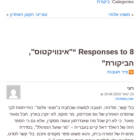
Categories:
ביקורת
«
משהו אלוהי
טונייט: הקונן האחרון
»
8 Responses to “"אינוויקטוס",
הביקורת”
פיד תגובות
רוני
23 ינואר 2010 at 19:48
PERMALINK
בלי קשר, סליחה, תגובה למשהו שכתבת ב"פנאי פלוס": התייחסת לכך
שהסרט האחרון של ווס אנדרסון, מר פוקס, לא יוקרן בארץ. חבל מאוד
מאוד, כי לא רק שכל מה שאנדרסון עושה מסקרן, אלא גם כי הספר
הזה של רואלד דאל קיים בעברית – "מר שועל המהולל", בסדרת
מרגנית של זמורה-ביתן, והוא פשוט ספר מקסים וחכם. בלי קשר לסרט,