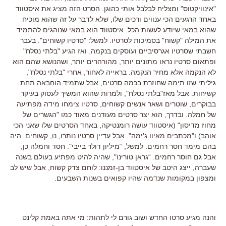
"אינוויקטוס" ומצליח לבלבל אותי כהוגן. הסרט הזה מציג את איסטווד
באחד הרגעים הכי ענווים ורכים שלו, שלא לדבר על זה שהוא מוכיח
שהוא במאי שיודע לעשות הכל. איסטווד הוא במאי שנוהגים להתמיד
את המילה "קשוח" בסמיכות לסרטיו. למשל: "סרטיו קשוחים". בעבר
חשבתי שסרטיו אגרסיביים ועוסקים בנקמה. ואז הגיע "בלתי נסלח"
ופתאום סרטיו נראו מתונים יותר, מהורהרים יותר, ושהנושא שהם הוא
לא הנקמה אלא מחיר הנקמה. בראייה לאחור, אחרי "בלתי נסלח",
גיליתי שזו תימה שחוזרת בכמה סרטים, אבל שתמיד הוחבאה תחת…
קשיחות. אבל מאז"בלתי נסלח", ולמרות שהוא המשיך לעסוק בעיקר
בבוקרים, שוטרים ושאר אנשים קשוחים, סרטיו צימחו מידה מפתיעה
של חמלה. ובדרך, הוא יצר סרטים מעודנים מאוד כמו "הגשרים של
מחוז מדיסון" (איסטווד עושה רומנטיקה, באחד הסרטים שלו שאני הכי
אוהב) ו"מכתבים מאיוו ג'ימה". אבל עדיין סרטיו נותרו, נו, קשוחים. היה
בהם מימד חסר רחמים. למשל, “מיליון דולר בייבי". חסד וחמלה כן,
אבל גם חוסר רחמים. “גראן טורינו", שהיה להיט מפתיע בעולם בשנה
שעברה, ייצג היטב של איסטווד בן-זמננו: לוחם צדק קשוח, אבל שיש לב
ומצפון במקומות שנדמה שהיו קפואים בשנות השבעים.
והנה מגיע סרטו החדש ושוב גורם לי לתהות: מי אתה באמת קלינט