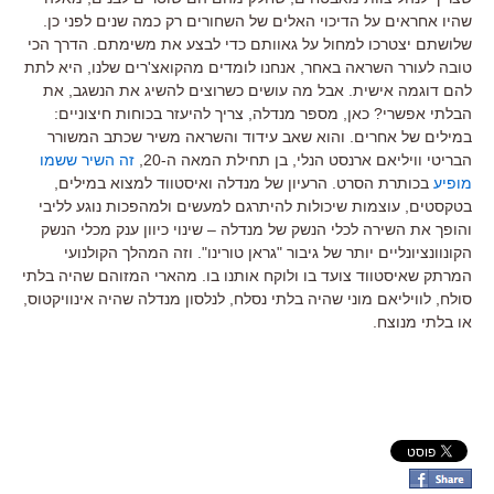
שהיו אחראים על הדיכוי האלים של השחורים רק כמה שנים לפני כן.
שלושתם יצטרכו למחול על גאוותם כדי לבצע את משימתם. הדרך הכי
טובה לעורר השראה באחר, אנחנו לומדים מהקואצ'רים שלנו, היא לתת
להם דוגמה אישית. אבל מה עושים כשרוצים להשיג את הנשגב, את
הבלתי אפשרי? כאן, מספר מנדלה, צריך להיעזר בכוחות חיצוניים:
במילים של אחרים. והוא שאב עידוד והשראה משיר שכתב המשורר
הבריטי וויליאם ארנסט הנלי, בן תחילת המאה ה-20,
זה השיר ששמו
מופיע
בכותרת הסרט. הרעיון של מנדלה ואיסטווד למצוא במילים,
בטקסטים, עוצמות שיכולות להיתרגם למעשים ולמהפכות נוגע לליבי
והופך את השירה לכלי הנשק של מנדלה – שינוי כיוון ענק מכלי הנשק
הקונוונציונליים יותר של גיבור "גראן טורינו". וזה המהלך הקולנועי
המרתק שאיסטווד צועד בו ולוקח אותנו בו. מהארי המזוהם שהיה בלתי
סולח, לוויליאם מוני שהיה בלתי נסלח, לנלסון מנדלה שהיה אינוויקטוס,
או בלתי מנוצח.