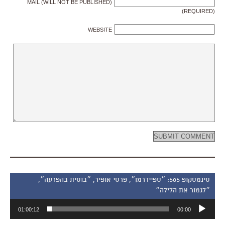
MAIL (WILL NOT BE PUBLISHED)
(REQUIRED)
WEBSITE
סינמסקופ 505: ״ספיידרמן״, פרסי אופיר, ״בוסית בהפרעה״,
״לגמור את הלילה״
נגן
01:00:12
00:00
אודיו