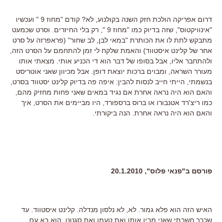
דרום אפריקה הולכת חזק השנה בקולנוע, לא? קודם "מחוז 9 " ועכשיו
"אינוויקטוס", שזה בדיוק כמו "מחוז 9 ", רק בלי החיזרים. וסרט שכמעט
מתבקש לתת לו את הכותרת "במאי לבן, לב שחור" (פראפרזה על סרט
אחר של קלינט איסטווד) והאמת שלקח לי זמן להתחמם על הסרט הזה,
ולהתחבר אליו, אבל בסופו של דבר הוא די הכניע אותי. מצאתי אותו
מעורר השראה, ומבוים ברכות יוצאת דופן. אבל מכיוון שאני אוטריסט
בנשמתי, הייתי חייב לנסות להבין: איפה פה בדיוק קלינט יסטווד בסרט,
והאם הוא היה נראה אחרת אם נגיד במאים שאני פחות מחזיק מהם,
כמו ריצ'רד אטנבורו או ברוס ברספורד, היו מביימים את הסרט, איך
והאם הוא היה נראה אחרת. הנה ביקורתי.
פורסם ב"פנאי פלוס", 20.1.2010
האיש הזה הוא פלא גמור. לא, לא נלסון מנדלה. קלינט איסטווד. עד
שכבר חשבתי שאני מבין אותו ואת טעמו ואת סגנונו, הוא בא עם