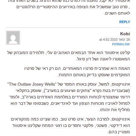
איסטוויד לא יקבל מועמדות לפרס כמו שהוא התרגל בשנים האחרונות
, סרט טוב שמשכיל את הצופה באירועים ההיסטוריים הרלוונטיים
לאותם השנים.
REPLY
Kobi
26 ינואר 2010 at 4:52
PERMALINK
קלינט איסטווד הוא אחד הבמאים האהובים עלי, תלמידם המובהק של
המאסטרו ליאונה ושל דון סיגל.
האמת היא שמרבית סרטיו המאוחרים, הם רק ראי של סרטיו
המוקדמים שעסקו בדיוק באותם התמות.
אינוויקטוס, למשל, עוסק באותו המסר של "The Outlaw Josey Wells"
(שבעברית בטח נקרא "צחוקים ושיגועים במערב"), שעסק בחקלאי
דרומי שמצטרף לכוחות המורדים במלחמת האזרחים בארה"ב, ולומד
למחול לאויביו מכוחות הצפון ועד לאינדיאנים, כשבסופו של דבר הוא
מחליף את זהותו.
אינוויקטוס, למרבה הצער, אינו סרט טוב. כמו שציינו כמה מהקוראים
הוא דידקטי, פשטני, פלקטי וחסרים בו רגעי המתח שקלינט איסטווד
מצטיין בהם.