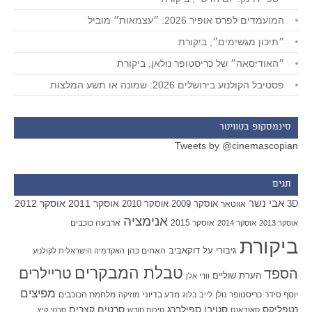
המועמדים לפרס אופיר 2026: ״עצמאות״ מוביל
״תיכון מגשימים״, ביקורת
״האודיסאה״ של כריסטופר נולאן, ביקורת
פסטיבל הקולנוע בירושלים 2026: שמונה או תשע המלצות
סינמסקופ בטוויטר
Tweets by @cinemascopian
תגים
אבי נשר
אוסקר 2011
אוסקר 2012
אוסקר 2009
אוסקר 2010
3D
אווטאר
אנימציה
אוסקר 2015
ארבעה כוכבים
אוסקר 2013
אוסקר 2014
ביקורת
גיבורי על
דוקאביב
האחים כהן
האקדמיה הישראלית לקולנוע
טבלת המבקרים
טריילרים
הספד
הערת שוליים
וודי אלן
מפיצים
יוסף סידר
כריסטופר נולן
מדע בדיוני
מלחמת הכוכבים
לייב בלוג
מוזיקה
סטיבן ספילברג
סרטים קצרים
נטפליקס
סאנדאנס
סיכום חודש
סרטי קיץ