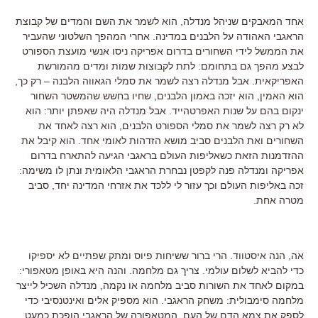
אחד המאבקים שניהל מנדלה, הוא לשמר את השם והמדים של קבוצת
הראגבי האהודה על הלבנים במדינה. אחרי המהפך השלטוני שהעביר
את הממשל לידי השחורים בדרום אפריקה ניסו אנשי מועצת הספורט
לבצע מהפך גם בתחומם: לתת לקבוצות שמות ומדים מהמורשת
האפריקאית. אבל מנדלה רצה לשמר את סמלי הגאווה הלבנה – רק כך,
הוא האמין, הוא יזכה באמון הלבנים, שחיו בחשש שהמשטר השחור
ינקום בהם על שנות האפרטהייד. אבל מנדלה היה שאפתן יותר: הוא
לא רק רצה לשמר את סמלי הספורט הלבנים, הוא רצה לאחד את
השחורים ואת הלבנים סביב מושא הזדהות לאומי אחד. הוא קיבל את
ההזדמנות הזאת כשאליפות העולם בראגבי הגיעה להתארח בדרום
אפריקה ומנדלה פנה לקפטן נבחרת הראגבי הלאומית ונתן לו משימה:
זכה באליפות העולם וכך עזור לי ללכד את אזרחי המדינה יחד, סביב
מטרה אחת.
אה, הנה איסטווד. הרי ברור ששיחות פיוס ומתק שפתיים לא יספיקו
כדי להביא לשלום עולמי. צריך גם מלחמה. והנה היא באופן מטאפורי:
במקום לאחד את השורות סביב מלחמה או נקמה, מנדלה השכיל לייצר
מלחמה סימבולית: משחק הראגבי. הוא מספיק אלים ואינטנסיבי כדי
לספק את צמא הדם של העם. המטאפורה של הראגבי הופכת כמעט