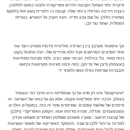
פיוטית יותר כשמול הקבוצה הדרום אפריקאית הלבנה כמעט לחלוטין,
ניצבת היריבה הגדולה ביותר שלה: קבוצה ניו זילנדית בשם אול-בלאקס
(שחורה כולה), על שם צבע מדיה. והנה הקרב על המגרש, בצורתו
הסמלית: שחור נגד לבן.
וכך איסטווד מערבב בין ביוגרפיה פוליטית ודרמת ספורט ויוצר את
אחד הסרטים המרתקים אבל הלא אחידים שלו. הכל מתנהל בקצב
נינוח מאוד, בלי בהילות, הבימוי שקט ויציב, ולצד סצינות מפתיעות
בעוצמתן (רובן של פרימן), כמה וכמה סצינות מקרטעות וכמעט
חובבניות שנראות כאילו נעשו כלאחר יד.
"אינוויקטוס" אינו רק סרט על כך שהסליחה היא הדבר הכי עוצמתי
בעולם, הרבה יותר מאלימות ונקמה, אלא גם על כוחה של השראה. זה
סיפורם של שלושה קפטנים, שסיפורם שזור זה בזה, במעגלים הולכים
ומצטמצמים: מנדלה, מנהיג מדינתו ועמו. הקפטן האפריקנרי (הלבן)
של קבוצת הראגבי, שאביו משוכנע ששלטון השחורים משמעו אבדון
למדינה ובייחוד ללבנים שבה. והמפקד האפריקאי של משמר הנשיאות,
שצריך לנהל צוות מאבטחים, שחלק מהם הם שוטרים לבנים, מאלה