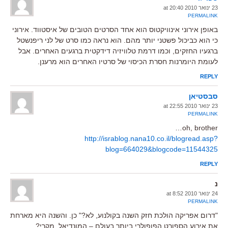
23 ינואר 2010 at 20:40
PERMALINK
באופן אירוני אינוויקטוס הוא אחד הסרטים הטובים של איסטווד. אירוני
כי הוא כביכול פשטני יותר מהם. הוא נראה כמו סרט של לני ריפנשטל
ברגעיו החזקים, וכמו דרמת טלוויזיה דידקטית ברגעים האחרים. אבל
לעומת היומרנות חסרת הכיסוי של סרטיו האחרים הוא מרענן.
REPLY
סבסטיאן
23 ינואר 2010 at 22:55
PERMALINK
oh, brother…
http://israblog.nana10.co.il/blogread.asp?
blog=664029&blogcode=11544325
REPLY
נ
24 ינואר 2010 at 8:52
PERMALINK
"דרום אפריקה הולכת חזק השנה בקולנוע, לא?" כן. והשנה היא מארחת
את אירוע הספורט הפופולרי ביותר בעולם – המונדיאל. מקרי?