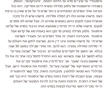
איסטווד? עד שיביים סרט על הדלאי לאמה, “אינוויקטוס", העוסק
בשנותיו הראשונות של נלסון מנדלה כנשיא דרום אפריקה, הוא ככל
הנראה אחד הסרטים המפתיעים ביותר שראיתי על אדם שאין בו טיפת
כעס. מישהו שהוא כולו רק חמלה וסליחה. מישהו שיש לו כל סיבה
אנושית טובה לנקום כהוגן באנשים שהרעו לו, אבל שהוא לא מסכים
לנקום. מישהו שלא הייתי מדמיין שאמצא אותו כגיבור בסרט של קלינט
איסטווד. נלסון מנדלה (מורגן פרימן) הוא באמת סוג של קדוש אצל
איסטווד. מהבחינה הזאת, זה אחד הסרטים הכי מעוררי השראה
שראיתי. על מישהו שחווה עינוי דין איום, ושרוצה לתקן את העולם על
ידי סליחה ומחילה גמורה. הוא להם. וזה אחרי שבילה כמעט 30 שנה
בכלא. אני חושב על תקדימים קולנועיים: הגיבור של "שבעה צעדים"
נכלא למשך 14 שנה וכשהוא יצא הוא התחיל לחסל בזה אחר זה את כל
מי שאשם בעינוי שעבר. אני יכול לדמיין את איסטווד מביים את
הרימייק האמריקאי של "שבעה צעדים", לפחות את איסטווד הישן. אבל
מנדלה? הוא סטואי לחלוטין. מהבחינה הזאת, ובלי קשר להיסטוריה
עצמה, עצם הצבתו של דמות כזאת בסרט של איסטווד היא כבר סוג
של הארה רוחנית. הדמות הזאת צריכה להיות המנטור של העולם.
הייתי מכריח ראשי מדינות לצפות בסרט הזה.