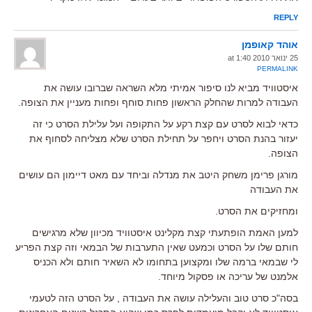
REPLY
אוהד קאופמן
25 ינואר 2010 at 1:40
PERMALINK
איסטוויד מביא לנו סיפור אמיתי מלא השראה שברובו עושה את
העבודה למרות שהחלק הראשון פחות סוחף ופחות מעניין את הצופה.
כדאי לבוא לסרט עם קצת רקע על התקופה ועל עלילת הסרט כי זה
יעזור בהנת הסרט ויחפר על תחילת הסרט שלא מצליחה לסחוף את
הצופה.
מורגן פרימן משחק היטב את מנדלה וביחד עם מאט דיימון הם עושים
את העבודה
ומחזיקים את הסרט.
למען האמת הופתעתי קצת מקלינט איסטוויד מכיוון שלא מרגישים
חותם שלו על הסרט וכמעט שאין התערבות של הבמאי וזה קצת הפריע
לי שבמאי ברמה שלו ומקצוען בתחומו לא השאיר חותם ולא הכניס
אלמנט של עריכה או פסקול מיוחד.
בסה"כ סרט טוב והעלילה עושה את העבודה , על הסרט הזה לטעמי