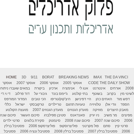
HOME
3D
9/11
BORAT
BREAKING NEWS
IMAX
THE DA VINCI
THE DAILY SHOW
CODE
אוסקר 2005
אוסקר 2006
אוסקר 2007
אוסקר
2008
אורחים
אינטרנט
אנג לי
אנימציה
ארכיון
ביקורת
במאים שעברו ניתוח
לשינוי מין
בקרוב
בשוטף
בתי קולנוע
ג'יימס בונד
גיבורי על
דוד פרלוב
די.וי.די
דפש מוד
האחים כהן
היי דפינישן
היצ'קוק/טריפו
הכי טובים
המדור המודפס
הספד
וודי אלן
טלוויזיה
טעויות תרגום
טריילרים
טרקובסקי
ישראל
כללי
מאבק היוצרים
מוזיקה
מועדון הגנוזים
מועדון הגנוזים 2007
מועצת הקולנוע
מפיצים
מר משיב
ניו יורק
סאנדאנס
סטיבן ספילברג
סיכום העשור
סיכום שנה
2006
סיכום שנה 2007
סיכום שנה 2008
סינמטק
סקירת בלוגים
סרטי ילדים
סרטי קיץ
סתם
פול מקרטני
פוליצרוסקופ
פוליצרסקופ 2006
פסטיבל ברלין
2006
פסטיבל ברלין 2007
פסטיבל ברלין 2008
פסטיבל ונציה 2006
פסטיבל