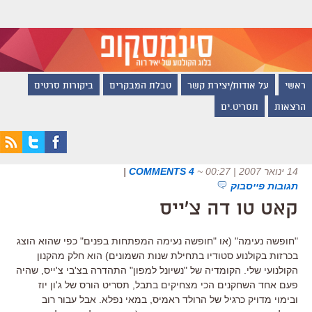
ראשי
על אודות/יצירת קשר
טבלת המבקרים
ביקורות סרטים
הרצאות
תסריט.ים
14 ינואר 2007 | 00:27
~
4 COMMENTS
|
תגובות פייסבוק
קאט טו דה צ'ייס
"חופשה נעימה" (או "חופשה נעימה המפתחות בפנים" כפי שהוא הוצג
בכרזות בקולנוע סטודיו בתחילת שנות השמונים) הוא חלק מהקנון
הקולנועי שלי. הקומדיה של "נשיונל למפון" התהדרה בצ'בי צ'ייס, שהיה
פעם אחד השחקנים הכי מצחיקים בתבל, תסריט הורס של ג'ון יוז
ובימוי מדויק כרגיל של הרולד ראמיס, במאי נפלא. אבל עבור רוב