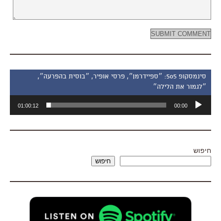
סינמסקופ 505: ״ספיידרמן״, פרסי אופיר, ״בוסית בהפרעה״,
״לגמור את הלילה״
נגן
01:00:12
00:00
אודיו
חיפוש
חיפוש