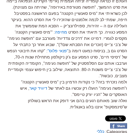
העולם זו כנראה קומדיה זניחה ועממית (איימי הקרלינג הנפלאה ביימה
את סרט ההמשך, "חופשה מטורפת באירופה", שהיתה גם מצוינת).
לכן כשראיתי את "מיס סאנשיין הקטנה" בפעם הראשונה בפסטיבל
חיפה, שמתי לב לכמה אלמנטים שהזכירו לי את הסרט ההוא. בעיקר
העלילה עם ה – זהירות, ספוילרונצ'יק – הסבא המת שממשיך את
המסע כגוויה. כך תיאתי את הסרט
מחיפה
: "'מיס סאנשיין הקטנה'
מקסים לגמרי. דמיינו את 'דרכים צדדיות' מעורבב עם “חופשה נעימה”
של צ’בי צ’ייס (זוכרים את הסבתא שם?)". שבוע אחר כך כתבתי על
הסרט גם ב, בניסוח כמעט דומה ב
"פנאי פלוס"
: "קחו את חיבוטי הנפש
של 'רסיסי חיים', סרט המסע עם ג'ק ניקולסון מתחילת שנות ה-70,
וערבבו אותם עם הסלפסטיק של "חופשה נעימה", הקומדיה הקופתית
של צ'בי צ'ייס משנות ה-80. התוצאה, שילוב בין חיפוש עצמי וקומדיית
מצבים, כובשת".
ולמה נזכרתי בזה? כי נקודות הדמיון בין "מיס סאנשיין הקטנה"
ו"חופשה נעימה" הועלו רק עכשיו גם לאתר של
דיוויד קאר
, איש
האוסקרים של "הניו יורק טיימס".
ואלה שוב מאותם רגעים בהם אני דופק את הראש בשולחן
ש"סינמסקופ" איננו בלוג באנגלית.
Categories:
כללי