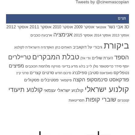
Tweets by @cinemascopian
תגים
אבי נשר
אוסקר 2011
אוסקר 2012
אוסקר 2009
אוסקר 2010
3D
אווטאר
אנימציה
אוסקר 2015
ארבעה כוכבים
אוסקר 2013
אוסקר 2014
ביקורת
גיבורי על
דוקאביב
האחים כהן
האקדמיה הישראלית לקולנוע
טבלת המבקרים
טריילרים
הספד
הערת שוליים
וודי אלן
מפיצים
יוסף סידר
כריסטופר נולן
מדע בדיוני
מלחמת הכוכבים
לייב בלוג
מוזיקה
סטיבן ספילברג
סרטים קצרים
נטפליקס
סאנדאנס
סיכום חודש
סרטי קיץ
פודקאסט סינמסקופ הקצה
פסטיבלים
פסקולים
פיקסאר
קולנוע ישראלי
קולנוע תיעודי
קולנוע ישראלי עצמאי
שוברי קופות
תסריטאות
קטנוניזם