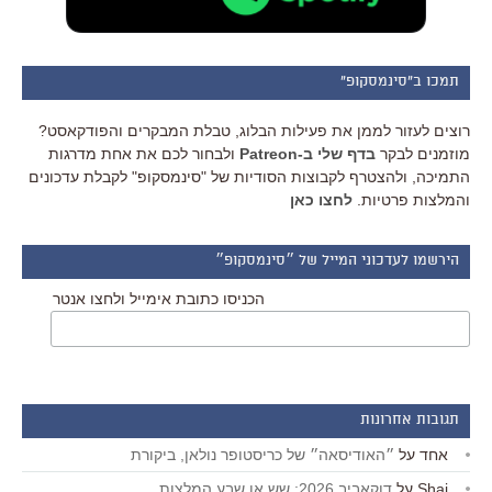
תמכו ב"סינמסקופ"
רוצים לעזור לממן את פעילות הבלוג, טבלת המבקרים והפודקאסט?
מוזמנים לבקר
בדף שלי ב-Patreon
ולבחור לכם את אחת מדרגות
התמיכה, ולהצטרף לקבוצות הסודיות של "סינמסקופ" לקבלת עדכונים
והמלצות פרטיות.
לחצו כאן
הירשמו לעדכוני המייל של ״סינמסקופ״
הכניסו כתובת אימייל ולחצו אנטר
תגובות אחרונות
אחד
על
״האודיסאה״ של כריסטופר נולאן, ביקורת
Shai
על
דוקאביב 2026: שש או שבע המלצות