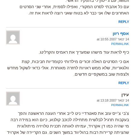
fletch, עם ג'ייסון לי בתפקיד הראשי.
עם כל אהבתי לסרט המקורי, ואפילו לסמית, אחרי שני הסרטים
האחרונים שלו אני כבר לא בטוח שאני רוצה לראות את זה.
REPLY
אסף רזון
14 ינואר 2007 at 10:55
PERMALINK
כיף לראות עוד מישהו שמעריך את ראמיס והקרלינג.
אם כי הסרטים האלה זכורים מילדותי כקומדיות חביבות, קצת
וולגאריות, שלא ממש ראויות לחזרה מאוחרת. אולי כדאי לשקול מחדש
ולצפות שוב במשקפיים חדשים.
REPLY
עידן
14 ינואר 2007 at 13:18
PERMALINK
צ'בי צ'ייס עזב את סאטרדיי ניט לייב אחרי העונה הראשונה והפך
בעקבות תרגיל לבלשית מתחילה לכוכב קולנוע, כיום הוא במידה רבה
מי שהיה כמו דן אקרויד, עמיתו לאותה תכנית טלויזיה מיתולוגית
שהציתה קריירות רבות בהוליווד במשך השנים. גם הקריירה של אקרויד