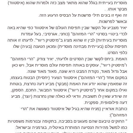
מוסרית בעייתית בגלל שהוא מתאר מצב כזה ולמרות שהוא (איסטווד)
מבקר אותו. .
זה ואף זו בונים תילי פרשנות על הבסיס הרעוע הזה.
ובאשר לפרשנות.
יאיר מצביע על הקשר שבין תפיסת העולם של איסטווד כפי שהיא באה
לכדי ביטויי בסרטי "הרי המזוהם" (כוחני, אגרסיבי, בעל עמדות
מוסריות בעיתיות) לבין זו שהוא מציג ב"מיסטיק ריוור". לדעתו זו אותה
תפיסת עולם (בעייתית מבחינה מוסרית) ומכאן הטענה (בעיה) שלו
כלפי הסרט.
האמת. ביחס לקשר שבין הסרטים ולדעתי, יאיר צודק. "הרי המזוהם"
ו"מיסטיק ריוור", עוסקים באותה תפיסת עולם מוסרית אבל, ויש כאן
אבל גדול מאוד, נקודת המבט היא שונה, מאוד מאוד שונה.
במקום אחד ("הרי המזוהם") איסטווד הצעיר (יחסית) הבטוח בעצמו,
זה שמאמין שהוא יודע את האמת (מבקר) מביע דעה נחרצת, בוטחת
ואילו במקום אחר ("מיסטיק ריוור") איסטווד המבוגר, החכם, הספקן,
זה שיודע שאין לו תשובות, וודאי לא כאלה שהן נחרצות (יוצר), מביע
דעה פילוסופית, ספקנית.
כותבת אוראיין (מניח שהיא בגיל של איסטווד כשעשה את "הרי
המזוהם"):
" החוקים טיבעם שהם מעוגנים בסביבה, בתקופה ובנורמות משפטיות
כמו למשל מהירות הנסיעה המותרת באיטליה, בגרמניה ובישראל: