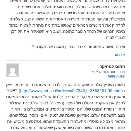
לו לחיות עם המעשה הנורא שעשה בשלום. ואז יוצאים לרחוב ורואים
את העיר כולה שמחה וצוהלת. כולם חוגגים מלבד אחת שעומדת
וצופה בשיירה שעוברת. זוהי מרשה גיי הרדן והיא שבורה, אבודה,
מבולבלת ובעיקר מבודדת. העיירה האמריקאית השלווה שוב הצליחה
להדחיק את המעשים הנוראיים שנעשו בתחומה מתחת לשטיח ובתוך
מימיו הכהים של הנהר העובר בתוכה, ושוב היא השאירה את הקורבן
לגמרי לבדו.
ואתה חושב שאיסטווד מצדד בבריון ומגנה את הקורבן?
REPLY
חתום למחיקה
11 פברואר 2007 at 2:32
PERMALINK
באופן מעניין עולה הפוסט הזה בסמוך לדברים שכותבת יהודית אורייאן
בYNET (
)
http://www.ynet.co.il/articles/0,7340,L-3358261,00.html
ובאופן מפתיע שני המבקרים הנכבדים "חוטאים" באותה טעות: במקום
להבין את השקפת העולם של היוצר (היצירה) בדרך של הבנת המכלול
וזיהויי נקודת המבט שלו, הם "נטפלים" לפרטים ומבלבלים בין תאור
מצב להשקפת עולם. אורייאן טוענת שטרנטינו איננו מוסרי בגלל שהוא
מתאר מצב לא מוסרי ומתעלמת מהעובדה שהוא (טרנטינו) מעניש את
גיבוריו ואותו הדבר עושה רווה כשהוא טוען שאיסטווד הוא בעל עמדה