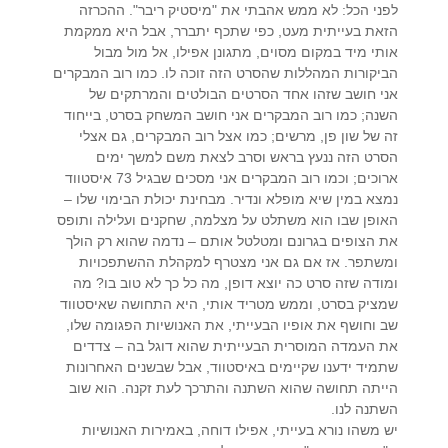
לפני הכל: לא ממש אהבתי את "מיסטיק ריבר". ההכרזה
הזאת בעייתית מעט, כפי שתכף יתברר, אבל היא ממקמת
אותי מיד במקום מסוים, מתגונן אפילו, אל מול מבול
הביקורות המהללות שהסרט הזה זוכה לו. כמו רוב המבקרים
אני חושב שזהו אחד הסרטים הבולטים והמרתקים של
השנה; כמו רוב המבקרים אני חושב המשחק בסרט, בייחוד
זה של שון פן, מרשים; כמו אצל רוב המבקרים, גם אצלי
הסרט הזה ננעץ בראש וסרב לצאת משם למשך ימים
ארוכים; וכמו רוב המבקרים אני מסכים שבגיל 73 איסטווד
נמצא במין שיא מופלא ונדיר. מבחינת יכולת הבימוי שלו –
האופן שבו הוא משתלט על מצלמה, שחקנים ועלילה ותופס
את הצופים בגרונם ומטלטל אותם – נדמה שהוא רק הולך
ומשתפר. אז אם גם אני מצטרף למקהלת ההשתפכויות
ומודה שזה סרט כה יוצא דופן, מה כל כך לא טוב בו? מה
שמציק בסרט, וממש מטריד אותי, היא התחושה שאיסטווד
שב וחושף את אופיו הבעייתי, את האנושיות הפגומה שלו,
את העמדה המוסרית הבעייתית שהוא דוגל בה – צדדים
שתמיד ידענו שקיימים באיסטווד, אבל שבשנים האחרונות
הייתה תחושה שהוא השתנה והתרכך לעת זקנה. הוא שוב
השתנה לנו.
יש משהו נורא בעייתי, אפילו דוחה, באמירות האנושיות