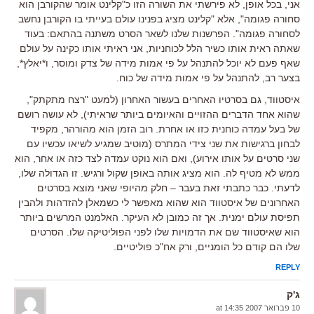
אני, בכל אופן, לא פירשתי את השורה הזו כ"קלינט אומר שהקורבן הוא
סחורה פגומה", אלא "קלינט מציג בפנינו עולם בעייתי בו הקורבן נחשב
לסחורה פגומה". הפרשנות שלנו לשאר הסרט משתנה בהתאם: בעוד
שאתה ראית אותו כשיר הלל לכוחניות, אני ראיתי אותו כקינה על עולם
שאף פעם לא יוכל להתנהל על פי אמות מידה של צדק ומוסר, ו*יאלץ*,
בצער רב, להתנהל על פי אמות מידה של כוח.
איסטווד, גם בסרטיו האחרים בעשור האחרון (למעט "רצח מתקתק",
שהוא אחד הדברים ההזויים והאיומים ביותר שראיתי), לא עושה רושם
של בעל עמדה כוחנית כזו או אחרת. רוב הזמן הוא מהורהר, מקפיד
לבחון ברגישות את שני צידי המתרס (מוטיב שמגיע לשיאו עכשיו עם
שני סרטים על אותו אירוע), ואם הוא נוקט עמדה לצד כזה או אחר, הוא
ממש לא מטיף לה. הוא מציג אותה באופן שקול ורגיש. זו הגדולה שלו,
לדעתי. כבר כתבתי זאת בעבר – חלק מהיופי שאני מוצא בסרטים
האחרונים של איסטווד הוא שהוא מאפשר לי כשמאלן להזדהות ולהבין
תפיסת עולם ימנית. אך זה כמובן לא העיקר. האלמנט המרשים ביותר
הוא שאיסטווד שם את הדמויות שלו לפני הפוליטיקה שלו. הסרטים
שלו הם קודם כל הומניים, ורק אח"כ פוליטיים.
REPLY
ג'ק
10 פברואר 2007 at 14:35