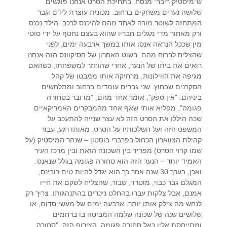
ש"מיסטיק ריבר" מנסח. בתחילת הסרט אנחנו פוגשים
שלושה נערים משחקים ברחוב. מכונית עוצרת לידם וגבר
המתחזה לשוטר מורה לאחד מהם להיכנס לרכב. הילד נכנס
ורק מאחור מדי מגלים חבריו שהוא בעצם נחטף על ידי סוטי
מין שככל הנראה אנסו אותו במשך ארבעה ימים, לפני
שהצליח לברוח מהם. בשוט האחרון של הסיקוונס הזה אנחנו
רואים את ביתו של הנער, אחרי שהוחזר למשפחתו, כשהאם
מגיפה את הווילונות, מרחיקה אותו ממבטו של קהל
הסקרנים שבחוץ. שני גברים עומדים ברחוב ומתלחשים
ביניהם. "אין ספק", אומר אחד מהם, "מדובר בסחורה
פגומה". מפליא אותי שאף אחד מהמבקרים האמריקאיים
שכה היללו את הסרט הזה לא עצר שנייה להתעכב על
המשפט הזה ועל השלכותיו על הסרט. מאותו רגע, עבור
קהילת הצווארון הכחול בפרברי בוסטון – שנהר המיסטיק (על
שמו קרוי הסרט) מפריד בין השכונה הזאת ובין מרכז העיר
האמיד יותר – הנער הזה הוא סחורה פגומה בגלל שנאנס.
ואכן, בערך 30 שנה אחר כך הוא יגדל להיות טים רובינס,
המגלם גבר כבוי, מוטרד, שבור, שהצליח לשקם את חייו
אמנם, אבל צלקות עברו בהחלט ניכרים בהתנהגותו. צריך רק
לנחש מה צילק אותו יותר: ארבעה ימים של מעשי סדום, או
שלושים שנה של שכונה שלמה המביטה בו ברחמים
ומתייחסת אליו כאל סחורה פגומה. הצירוף הזה, "סחורה