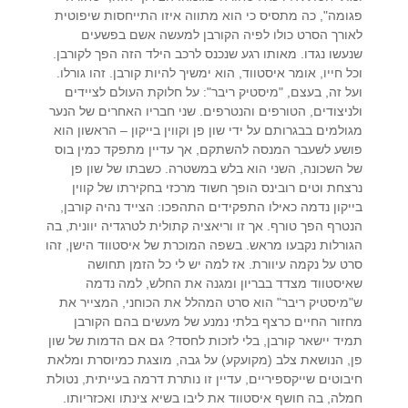
פגומה", כה מתסיס כי הוא מתווה איזו התייחסות שיפוטית
לאורך הסרט כולו לפיה הקורבן למעשה אשם בפשעים
שנעשו נגדו. מאותו רגע שנכנס לרכב הילד הזה הפך לקורבן.
וכל חייו, אומר איסטווד, הוא ימשיך להיות קורבן. זהו גורלו.
ועל זה, בעצם, "מיסטיק ריבר": על חלוקת העולם לציידים
ולניצודים, הטורפים והנטרפים. שני חבריו האחרים של הנער
מגולמים בבגרותם על ידי שון פן וקווין בייקון – הראשון הוא
פושע לשעבר המנסה להשתקם, אך עדיין מתפקד כמין בוס
של השכונה, השני הוא בלש במשטרה. כשבתו של שון פן
נרצחת וטים רובינס הופך חשוד מרכזי בחקירתו של קווין
בייקון נדמה כאילו התפקידים התהפכו: הצייד נהיה קורבן,
הנטרף הפך טורף. אך זו וריאציה קתולית לטרגדיה יוונית, בה
הגורלות נקבעו מראש. בשפה המוכרת של איסטווד הישן, זהו
סרט על נקמה עיוורת. אז למה יש לי כל הזמן תחושה
שאיסטווד מצדד בבריון ומגנה את החלש, למה נדמה
ש"מיסטיק ריבר" הוא סרט המהלל את הכוחני, המצייר את
מחזור החיים כרצף בלתי נמנע של מעשים בהם הקורבן
תמיד יישאר קורבן, בלי לזכות לחסד? גם אם הדמות של שון
פן, הנושאת צלב (מקועקע) על גבה, מוצגת כמיוסרת ומלאת
חיבוטים שייקספיריים, עדיין זו נותרת דרמה בעייתית, נטולת
חמלה, בה חושף איסטווד את ליבו בשיא צינתו ואכזריותו.