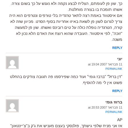
כך. שון פן לעומתם, הצליח לבצע נקמה ולא נענש על כך בשום צורה.
אשתו תומכת בו בצורה מוחלטת.
אם איסטווד באמת רצה לתאר טרגדיה בלי טורפים ונטרפים הוא היה
צריך לגרום לשון פן לשאת באיזו אחריות בסוף הסרט. מכיוון שזה לא
קורה, הטרגדיה נופלת כולה על טים רובינס ואשתו. שון פן למעשה
"זוכה", לפי איסטווד. העובדה שהוא רוצח את האדם הלא נכון לא
משנה.
REPLY
יוני
11 פברואר 2007 at 19:04
PERMALINK
"דן ברזל" "ברבז גומי" ועוד כמה שפירסמו פה תגובה צודקים בהחלט
פשוט אין לי מה להוסיף.
REPLY
ברווז גומי
11 פברואר 2007 at 20:53
PERMALINK
AP
אז אני מניח שלפי גישתך, פולנסקי בעצם מעניש את ג'ק ב"צ'יינטאון"