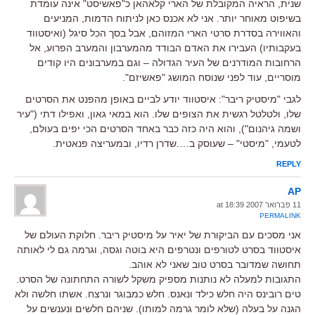
שנית, הראיה המקובלת של הארי קלאהאן כ"פאשיסט" אינה עומדת
בשיפוט מאוחר יותר. אני לא אכנס כאן לניתוח הדמות, המניעים
והאווירה בסדרת סרטי הארי המזוהם, אבל בסך הכל סיגל (ואיסטווד
בעקבותיו) העבירו את האדם הבודד מהמערבון והמערב הפרוע, אל
הרחובות המודרנים של העיר הגדולה – וגם במערבונים היו קודים
מוסריים, עוד לפני שנוסח המושג "פאשיזם".
לגבי "מיסטיק ריבר": איסטווד יודע לביים באופן מהפנט את הסרטים
שלו, ולטלטל רגשית את הצופים שלו. הוא במאי גאון, ואפילו דתי ("עיר
ושמה גיהנום"), והוא היה כזה כבר באחד הסרטים הכי יפים בעולם,
לטעמי, "מיסטי" – שעוסק ב….שדרן רדיו, ובמעריצה פנאטית.
REPLY
AP
11 פברואר 2007 at 18:39
PERMALINK
אני מסכים עם הביקורת של יאיר על מיסטיק ריבר. חלוקת העולם של
איסטווד בסרט לטורפים ונטרפים היא בוטה וגסה, וגרמה גם לי לאותה
תחושה שמדובר בסרט טוב שאני לא אוהב.
התגובות למעלה לא נותנות מספיק משקל לשורה התחתונה של הסרט.
טים רובינס היה חלש כילד ונאנס. חלש כמבוגר ונרצח. אשתו חלשה ולא
הגנה על בעלה (שלא לומר גרמה למותו). שניהם חלשים ונענשים על