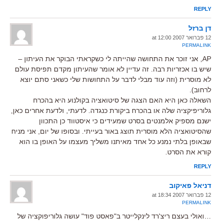
REPLY
דן ברזל
12 פברואר 2007 at 12:00
PERMALINK
AP, אני זוכר את התחושה שהייתה לי כשקראתי הבוקר את העיתון –
שיש בו אכזריות רבה. זה עדיין לא אומר שהעיתון מקדם תפיסת עולם
לא מוסרית (וזה עוד מבלי לדבר על התחושות שלי כשאני סתם יוצא
לרחוב).
השאלה כאן היא האם הצגה של סיטואציה בקולנוע היא בהכרח
גלוריפיקציה שלה או בהכרח ביקורת כנגדה. לדעתי, ולדעת אחרים כאן,
ישנם מספיק אלמנטים בסרט שמעידים כי איסטווד כן התכוון
שהסיטואציה הלא מוסרית תוצג באור בעייתי. ובסופו של יום, אני מניח
שבאופן בלתי נמנע כל אחד מאיתנו משליך מעצמו על האופן בו הוא
קורא את הסרט.
REPLY
דניאל פאיקוב
12 פברואר 2007 at 18:34
PERMALINK
…ואולי בעצם ריצ'רד לינקלייטר ב"פאסט פוד" עושה גלוריפוקציה של