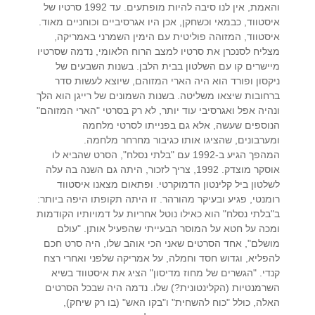
והאמת, אין לנו סיבה להיות מופתעים. עד 1992 סרטיו של
איסטווד, כבמאי וכשחקן, אכן היו אגרסיביים וכוחניים מאוד.
איסטווד, המזוהה פוליטית עם הימין השמרני באמריקה,
מצליח לסנכרן את סרטיו למצב הרוח הלאומי, נדמה שסרטיו
מיישרים קו עם השלטון בבית הלבן. בשנות השבעים של
ניקסון ופורד הוא היה הארי המזוהם, שיוצא לעשות סדר
ברחובות שיצאו משליטה. בשנות השמונים של רייגן הוא הלך
ונהיה אפל ואגרסיבי עוד יותר, לא רק בסרטי "הארי המזוהם"
הנוספים שעשה, אלא גם בפנייתו לסרטי מלחמה
ומערבונים, שהציגו אותו כגיבור מחרחר מלחמה.
המהפך הגיע ב-1992 עם "בלתי נסלח", הסרט שהביא לו
אוסקר מוצדק. 1992, צריך לזכור, היתה גם השנה בה עלה
לשלטון ביל קלינטון הדמוקרטי. ופתאום מצאנו איסטווד
רומנטי, פגיע ובעיקר מהורהר. זו היתה תקופתו היפה ביותר:
ב"בלתי נסלח" הוא כאילו נוטל אחריות על דמויותיו הקודמות
ומכה על חטא על המוסר הבעייתי שהפעיל אותן. "עולם
מושלם", אחד הסרטים שאני הכי אוהב שלו, היה סרט חכם
להפליא, וגדוש חסד וחמלה, על אמריקה שלפני ואחרי רצח
קנדי. "הגשרים של מחוז מדיסון" הציג את איסטווד בשיא
השרמנטיות (הקלינטונית?) שלו. נדמה היה שבכל הסרטים
האלה, כולל "כוח להשחית" ו"בקו האש" (בו רק שיחק),