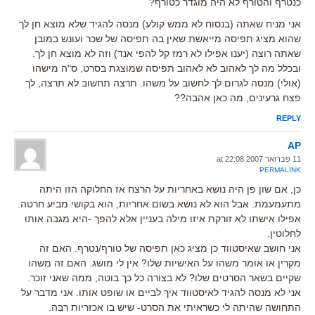
כנטרף והטורף לא היה מוגדר כטורף?
אני מניח שאתה (בנסוח לא ממש קולע) מנסה להגיד שלא מוצא חן לך
שהוא מציג תפיסה מייאשת שאין בה תפיסה של שכר ועונש במובן
שאתה רוצה (יענו אפילו לא רמז קל להפי אנד) וזה לא מוצא חן לך.
ובכלל מה לך לאהוב לא לאהוב תפיסה שמוצגת בסרט, ס"ה מישהו
(אולי) מנסה לגרום לך לחשוב על משהו. תרצה תחשוב לא תרצה, לך
פצח גרעינים, מה כאן אהבה??
REPLY
AP
11 פברואר 2007 at 22:08
PERMALINK
כן, אם שון פן היה נושא באחריות על הרצח אז החלוקה הזו היתה
מתעמעמת. אבל הוא לא נושא בשום אחריות, הוא בקושי מביע חרטה.
אפילו אישתו לא זורקת איזו מילה בעניין אלא להפך -היא מגבה אותו
לחלוטין.
אני חושב שאיסטווד כן מציג כאן תפיסה של טורף/נטרף. האם זה
מקרין או אומר משהו על האישיות שלו? אין לי מושג. האם זה משהו
שקיים בשאר הסרטים שלו? לא בצורה כל כך בוטה, ממה שאני זוכר.
אני לא מנסה להגיד לאיסטווד איך לביים או שופט אותו. אני מדבר על
התחושה שהיתה לי כשראיתי את הסרט- שיש בו אכזריות רבה.