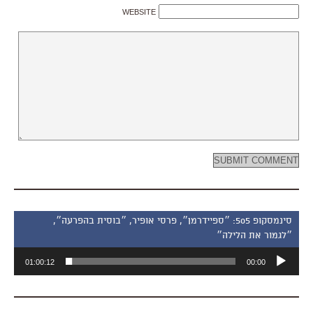
WEBSITE
סינמסקופ 505: ״ספיידרמן״, פרסי אופיר, ״בוסית בהפרעה״,
״לגמור את הלילה״
נגן
01:00:12
00:00
אודיו