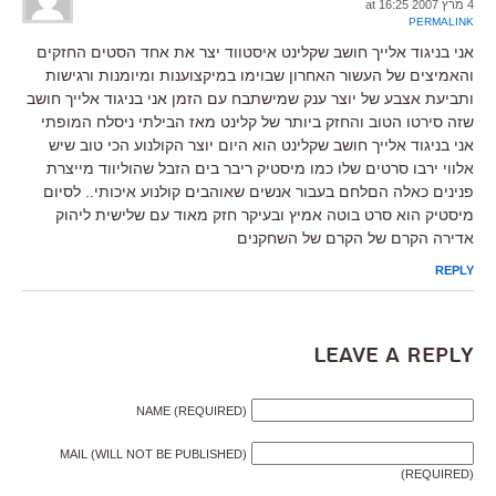
4 מרץ 2007 at 16:25
PERMALINK
אני בניגוד אלייך חושב שקלינט איסטווד יצר את אחד הסטים החזקים
והאמיצים של העשור האחרון שבוימו במיקצוענות ומיומנות ורגישות
ותביעת אצבע של יוצר ענק שמישתבח עם הזמן אני בניגוד אלייך חושב
שזה סירטו הטוב והחזק ביותר של קלינט מאז הבילתי ניסלח המופתי
אני בניגוד אלייך חושב שקלינט הוא היום יוצר הקולנוע הכי טוב שיש
אלווי ירבו סרטים שלו כמו מיסטיק ריבר בים הזבל שהוליווד מייצרת
פנינים כאלה הםלחם בעבור אנשים שאוהבים קולנוע איכותי.. לסיום
מיסטיק הוא סרט בוטה אמיץ ובעיקר חזק מאוד עם שלישית ליהוק
אדירה הקרם של הקרם של השחקנים
REPLY
Leave a Reply
NAME (REQUIRED)
MAIL (WILL NOT BE PUBLISHED)
(REQUIRED)