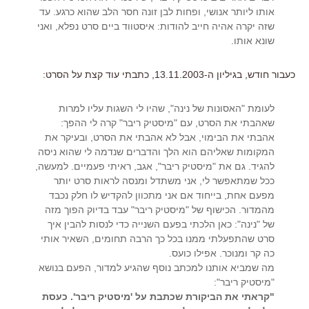
אותו ליותר אנושי, ופחות לבן זונה חסר הלב שהוא כרגע. עד
שזה יקרה אהיה חייב להודות: איסטווד ביים סרט נפלא, ואני
שונא אותו.
כעבור חודש, בגיליון ה-13.11.2003, כתבתי עוד קצת על הסרט:
לעומת "האסונות של נינה", שהיו לי השגות עליו למרות
שאהבתי את הסרט, עם "מיסטיק ריבר" קרה לי ההפך:
אהבתי את הבימוי, אבל לא אהבתי את הסרט, ובעיקר את
המקומות שאליהם הוא הלך והדברים שנדמה לי שהוא ניסה
להגיד. גם את "מיסטיק ריבר", אגב, ראיתי פעמיים. למעשה,
ככל שמתאפשר לי, אני משתדל ומנסה לראות סרט יותר
מפעם אחת, בייחוד אם אני מתכוון להקדיש לו חלק נכבד
מהמדור. הכישוף של "מיסטיק ריבר" עבד בדיוק הפוך מזה
של "נינה": כאן הלכתי בפעם השנייה כדי לנסות להבין איך
סרט שהתפעלתי ממנו בכל כך הרבה תחומים, השאיר אותי
כה קר ומנוכר. אפילו כועס.
מה שמביא אותנו למכתב נוסף שהגיע למדור, הפעם בנושא
"מיסטיק ריבר":
"קראתי את הביקורת שכתבת על 'מיסטיק ריבר'. כעסת