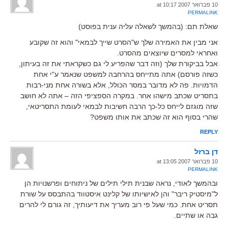
10 פברואר 2007 at 10:17
PERMALINK
שאלת תם: (בהמשך לשאלה עליה ענית בפוסט)
אני מבין את האמירה שלך ש"הסרט שייך לבמאי" והוא זה שקובע
ואחראי למסרים שיוצאים מהסרט.
אבל בביקורת שלך (וזה דבר שהפריע לי גם כשקראתי את זה בעיתון,
כשזה פורסם) אתה מתייחס בהרחבה למשפט שנאמר ע"י אחת
הדמויות. פה לא מדובר במסר הכולל, אלא בשורה אחת מני-רבות
בתסריט שכתב מישהו אחר. במקרה הספציפי הזה – אתה לא חושב
שזה מוגזם לייחס כל-כך הרבה חשיבות לבמאי לעומת התסריטאי,
שהרי בסוף הוא זה שכתב את אותו משפט?
REPLY
דן ברזל
10 פברואר 2007 at 13:05
PERMALINK
ובהמשך לאודי, נראה שבנית תילי תילים של ניתוחים ופרשנויות הן
ל"מיסטיק ריבר" והן לאישיותו של קלינט איסטווד בהתבסס על שורת
תסריט אחת. כמי שעל פי רוב מעריך את דיעותיך, זה גורם לי להרים
גבה או שתיים.