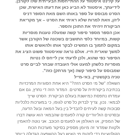
על קלינט איסטווד על ההתייחסות הבעייתית שלו לקורבן.
לידיעתך, איסטווד לא הביע כאן את דעתו האישית, שכן
הסרט מבוסס על ספר באותו השם מאת הסופר דניס
ליהן, וזאת למרות שלא ראיתי את הסרט – אך מקריאת
הביקורת זיהיתי את התוכן והספר.
אכן הספר מספר סיפור קשה שמעלה טענות מוסריות
קשות, במיוחד כלפי התושבים בשכונה של הקורבן אשר
במקום לתמוך בו המשיכו לבקר אותו ולהאשים אותו
למשך שארית חייו. אולם נראה שאיסטווד פשוט הציג את
הסיפור כפי שהוא, ולכן לדעתי אין לייחס לו נטיות
מוסריות כלשהן למעט אולי העובדה שבחר לביים סרט
שמבוסס על סיפור קשה (אך מרתק) כזה".
טניה בקנשטיין, באי-מייל
השאלה "של מי הסרט הזה?" היא אחת הסוגיות המרכזיות
בכתיבה ביקורתית על סרטים. המדור הזה די נחרץ, גם אם
עמדתו נתפסת כמיושנת בעולם הביקורת: הסרט שייך
לבמאי. נכון, צריך לבדוק כל סרט לגופו, כי במערכות כלכליות
סבוכות קשה לעיתים להבדיל בין בעל המאה ובעל הדעה,
ובסרטים הוליוודיים קורה לפעמים שהבמאי הוא עושה דברו
של המפיק, או האולפן או לפעמים הכוכב. אני נוטה להאמין
ולקוות שמדור זה מיומן מספיק בסיקור מערכות הכוח
הקולנועיות כדי לזהות מי האיש בעל ההשפעה הגדולה ביותר