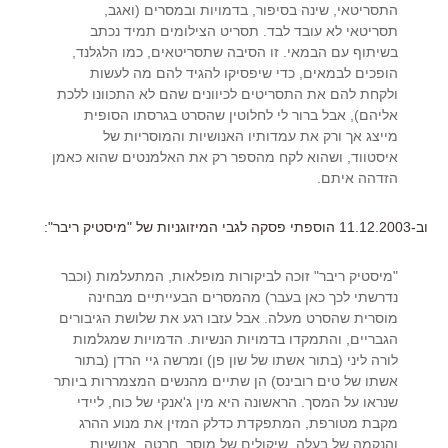
התסריטאי, שינה בסיפור, בדמויות ובמסרים (ואגב,
תסריטאי לא עובד לבד. תסריט הצילומים תמיד נכתב
בשיתוף עם הבמאי. זו הסיבה שתסריטאים, כמו הלגלנד,
הופכים לבמאים, כדי שיפסיקו להגיד להם מה לעשות
ולקחת להם את התסריטים לכיוונים שהם לא התכוונו ללכת
אליהם), אבל ברור לי לחלוטין שהסרט בגרסתו הסופית
מייצג אך ורק את עמדותיו האנושיות והמוסריות של
איסטווד, ושהוא לקח מהספר רק את האלמנטים שהוא כאמן
הזדהה איתם.
וב-11.12.2003 הוספתי פסקה לגבי המיזוגניות של "מיסטיק ריבר":
"מיסטיק ריבר" זוכה לביקורות מופלאות, המתעלמות (וכבר
נדרשתי לכך כאן בעבר) מהמסרים הבעייתיים מבחינה
מוסרית שהסרט מעלה. אבל עזבו רגע את שלושת הגיבורים
הגבריים, והתמקדו בדמויות הנשיות. הדמויות שמגלמות
לורה ליני (בתור אשתו של שון פן) ומרשה גיי הרדן (בתור
אשתו של טים רובינס) הן שתיים מהנשים המצמררות ביותר
שנראו על המסך. הראשונה היא מין ג'אנקי של כוח, ליידי
מקבת מטורפת, המתפקדת כדלק המזין את מנוע ההרג
והנקמה של בעלה. שיקולים של מוסר, חרטה, אנושיות