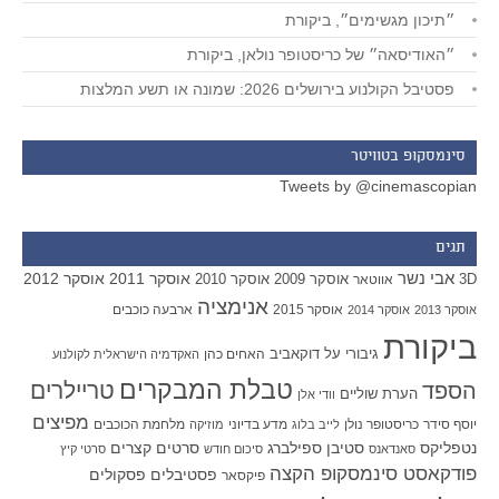
״תיכון מגשימים״, ביקורת
״האודיסאה״ של כריסטופר נולאן, ביקורת
פסטיבל הקולנוע בירושלים 2026: שמונה או תשע המלצות
סינמסקופ בטוויטר
Tweets by @cinemascopian
תגים
אבי נשר
אוסקר 2011
אוסקר 2012
אוסקר 2009
אוסקר 2010
3D
אווטאר
אנימציה
אוסקר 2015
ארבעה כוכבים
אוסקר 2013
אוסקר 2014
ביקורת
גיבורי על
דוקאביב
האחים כהן
האקדמיה הישראלית לקולנוע
טבלת המבקרים
טריילרים
הספד
הערת שוליים
וודי אלן
מפיצים
יוסף סידר
כריסטופר נולן
מדע בדיוני
מלחמת הכוכבים
לייב בלוג
מוזיקה
סטיבן ספילברג
סרטים קצרים
נטפליקס
סאנדאנס
סיכום חודש
סרטי קיץ
פודקאסט סינמסקופ הקצה
פסטיבלים
פסקולים
פיקסאר