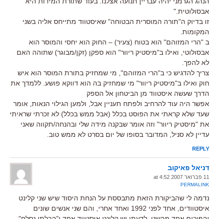
הנהג הגרמני יהיה עבריין תנועה אצלנו. בעוד שתורת המידות היא
אבסולוטית."
זו בדיוק ה"תורה המוסרית הבטוחה" שאיסטווד מתייחס אליה בשני
המקומות.
ב "הרי המזוהם" הוא בטוח (צעיר) – החוק הוא יחסי והמוסר הוא
אבסולוטי, ואילו ב"מיסטיק ריוור" הוא ספקן (זקן/מבוגר) שתוהה האם
לא להפך.
צריך להדגיש כי ב"הרי המזוהם", מי שמחזיק בתורת המוסר הוא איש
חוק ואילו ב"מיסטיק ריוור" מי שמחזיק בה הוא דווקא פושע. ללמדך את
הדרך שעשה איסטווד מן הביטחון אל הספק
אפשר היה עוד להרחיב ולפתח תעניין אבל, ולמען הגילוי הנאות, אומר
שעד שלא קראתי את הפוסט בכלל (אבל ממש בכלל) לא זכרתי שראיתי
את "מיסטיק ריוור" וזה אומר שבקנה מידה שלי ובהנחה/תקווה שאני
עדיין לא סניל, המדובר בסופו של יום בסרט לא ממש טוב.
REPLY
דניאל פאיקוב
11 פברואר 2007 at 4:52
PERMALINK
נדמה לי שהביקורת הזאת מתבססת על הנחת היסוד שיש שני קלינט
איסטוודים, אחד לפני 1992 ואחד אחרי, והם שני אנשים שונים
והפוכים אחד מהשני. לדעתי יש קלינט איסטווד אחד ו"הבלתי נסלח"