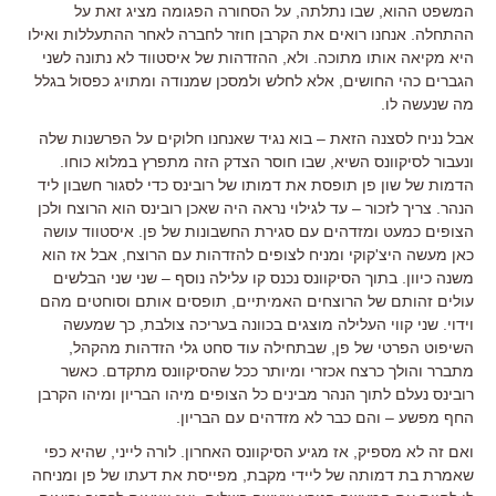
המשפט ההוא, שבו נתלתה, על הסחורה הפגומה מציג זאת על
ההתחלה. אנחנו רואים את הקרבן חוזר לחברה לאחר ההתעללות ואילו
היא מקיאה אותו מתוכה. ולא, ההזדהות של איסטווד לא נתונה לשני
הגברים כהי החושים, אלא לחלש ולמסכן שמנודה ומתויג כפסול בגלל
מה שנעשה לו.
אבל נניח לסצנה הזאת – בוא נגיד שאנחנו חלוקים על הפרשנות שלה
ונעבור לסיקוונס השיא, שבו חוסר הצדק הזה מתפרץ במלוא כוחו.
הדמות של שון פן תופסת את דמותו של רובינס כדי לסגור חשבון ליד
הנהר. צריך לזכור – עד לגילוי נראה היה שאכן רובינס הוא הרוצח ולכן
הצופים כמעט ומזדהים עם סגירת החשבונות של פן. איסטווד עושה
כאן מעשה היצ'קוקי ומניח לצופים להזדהות עם הרוצח, אבל אז הוא
משנה כיוון. בתוך הסיקוונס נכנס קו עלילה נוסף – שני שני הבלשים
עולים זהותם של הרוצחים האמיתיים, תופסים אותם וסוחטים מהם
וידוי. שני קווי העלילה מוצגים בכוונה בעריכה צולבת, כך שמעשה
השיפוט הפרטי של פן, שבתחילה עוד סחט גלי הזדהות מהקהל,
מתברר והולך כרצח אכזרי ומיותר ככל שהסיקוונס מתקדם. כאשר
רובינס נעלם לתוך הנהר מבינים כל הצופים מיהו הבריון ומיהו הקרבן
החף מפשע – והם כבר לא מזדהים עם הבריון.
ואם זה לא מספיק, אז מגיע הסיקוונס האחרון. לורה לייני, שהיא כפי
שאמרת בת דמותה של ליידי מקבת, מפייסת את דעתו של פן ומניחה