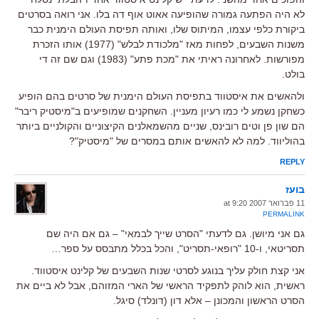
לא היה הפתעה גמורה שהופיעה אאוט אוף דה בלו. אני רואה בסרטים
ביקורת כלפי עצמו, המיתוס שלו, ואותה תפיסת העולם הימנית כבר
משנות השבעים, לפחות מאז "מלכודת לבלש" (1977) אותו הזכרת
מפורשות. לאחרונה ראיתי את "מכת פתע" (1983) וגם שם זה די
בולט.
ולהאשים את איסטווד בתפיסת העולם הימנית של סרטים בהם הופיע
כשחקן נשמע לי כמו רעיון מעניין. השחקנים שמופיעים ב"מיסטיק ריבר"
הם שון פן וטים רובינס, שניים מהשמאלנים הקיצוניים והקולניים ביותר
בהוליווד. למה לא להאשים אותם במסרים של "מיסטיק"?
REPLY
בועז
11 פברואר 2007 at 9:20
PERMALINK
גם אני מיושן. גם לדעתי "הסרט שייך לבמאי" – גם אם היה שם
תסריטאי, ו-10 "רופאי-תסריט", והכל בכלל מתבסס על ספר…
אני קצת חולק עליך בנוגע לסרטי שנות השבעים של קלינט איסטווד.
ראשית, הוא לוהק לתפקיד הראשי של הארי המזוהם, אבל לא ביים את
הסרט הראשון והמכונן – אלא דון (דונלד) סיגל.