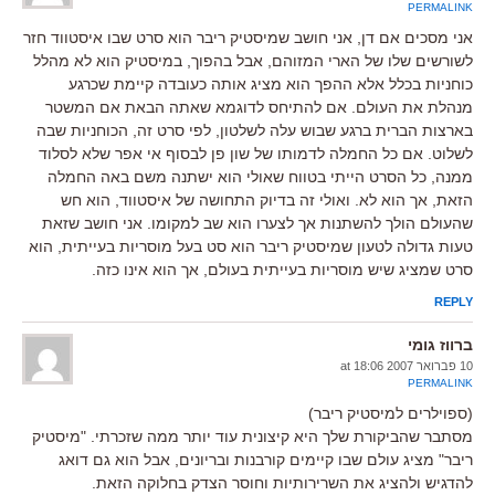
PERMALINK
אני מסכים אם דן, אני חושב שמיסטיק ריבר הוא סרט שבו איסטווד חזר
לשורשים שלו של הארי המזוהם, אבל בהפוך, במיסטיק הוא לא מהלל
כוחניות בכלל אלא ההפך הוא מציג אותה כעובדה קיימת שכרגע
מנהלת את העולם. אם להתיחס לדוגמא שאתה הבאת אם המשטר
בארצות הברית ברגע שבוש עלה לשלטון, לפי סרט זה, הכוחניות שבה
לשלוט. אם כל החמלה לדמותו של שון פן לבסוף אי אפר שלא לסלוד
ממנה, כל הסרט הייתי בטווח שאולי הוא ישתנה משם באה החמלה
הזאת, אך הוא לא. ואולי זה בדיוק התחושה של איסטווד, הוא חש
שהעולם הולך להשתנות אך לצערו הוא שב למקומו. אני חושב שזאת
טעות גדולה לטעון שמיסטיק ריבר הוא סט בעל מוסריות בעייתית, הוא
סרט שמציג שיש מוסריות בעייתית בעולם, אך הוא אינו כזה.
REPLY
ברווז גומי
10 פברואר 2007 at 18:06
PERMALINK
(ספוילרים למיסטיק ריבר)
מסתבר שהביקורת שלך היא קיצונית עוד יותר ממה שזכרתי. "מיסטיק
ריבר" מציג עולם שבו קיימים קורבנות ובריונים, אבל הוא גם דואג
להדגיש ולהציג את השרירותיות וחוסר הצדק בחלוקה הזאת.