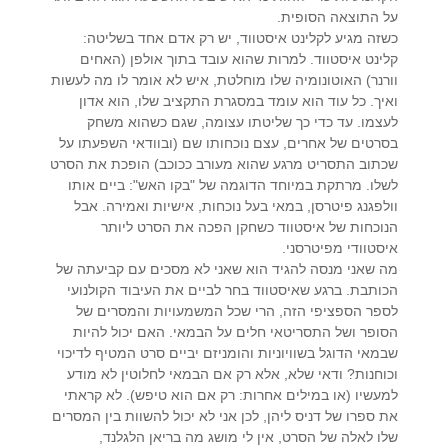
על התוצאה הסופית.
כשזה מגיע לקלינט איסטווד, יש רק אדם אחד בשליטה:
קלינט איסטווד. למרות שהוא עובד בתוך אולפן (האחים
וורנר) האוטונומיה שלו מוחלטת, איש לא אומר לו מה לעשות
ואיך. כל עוד הוא עומד במסגרת התקציב שלו, הוא אדון
לעצמו. עד כדי כך שליטתו עצומה, שגם כשהוא משחק
בסרטים של אחרים, עצם נוכחותו שם (ובוודאי השפעתו על
שכתוב התסריט מרגע שהוא מעורב ככוכב) הופכת את הסרט
לשלו. מרתקת במיוחד הדוגמה של "בקו האש": ביים אותו
וולפגנג פיטרסן, במאי בעל נוכחות, אישיות ואמירה. אבל
הנוכחות של איסטווד כשחקן הפכה את הסרט ליותר
איסטוודי מפיטרסני.
מה שאני מנסה להגיד הוא שאני לא מסכים עם קביעתה של
הכותבת. ברגע שאיסטווד בחר לביים את העיבוד הקולנועי
לספר הספציפי הזה, הרי שכל המשמעויות והמסרים של
הסופר ושל התסריטאי חלים על הבמאי. האם יכול להיות
שבמאי הדוגל בשוויוניות והומניזם יביים סרט המטיף לדיכוי
וכוחנות? ודאי שלא, אלא רק אם הבמאי לחלוטין לא מודע
למעשיו (או במילים אחרות: רק אם הוא טיפש). לא קראתי
את ספרו של דניס ליהן, לכן אני לא יכול להשוות בין המסרים
שלו לאלה של הסרט, אין לי מושג מה בריאן הלגלנד,