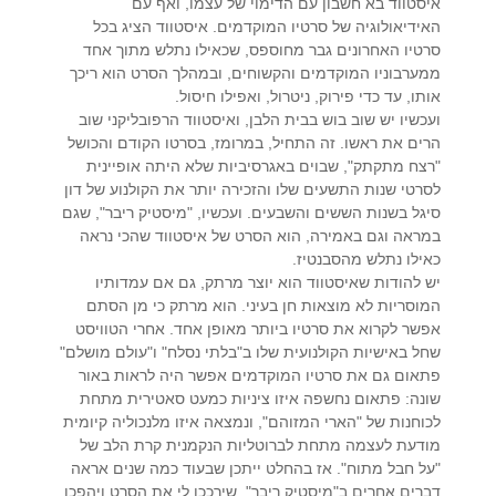
איסטווד בא חשבון עם הדימוי של עצמו, ואף עם
האידיאולוגיה של סרטיו המוקדמים. איסטווד הציג בכל
סרטיו האחרונים גבר מחוספס, שכאילו נתלש מתוך אחד
ממערבוניו המוקדמים והקשוחים, ובמהלך הסרט הוא ריכך
אותו, עד כדי פירוק, ניטרול, ואפילו חיסול.
ועכשיו יש שוב בוש בבית הלבן, ואיסטווד הרפובליקני שוב
הרים את ראשו. זה התחיל, במרומז, בסרטו הקודם והכושל
"רצח מתקתק", שבוים באגרסיביות שלא היתה אופיינית
לסרטי שנות התשעים שלו והזכירה יותר את הקולנוע של דון
סיגל בשנות הששים והשבעים. ועכשיו, "מיסטיק ריבר", שגם
במראה וגם באמירה, הוא הסרט של איסטווד שהכי נראה
כאילו נתלש מהסבנטיז.
יש להודות שאיסטווד הוא יוצר מרתק, גם אם עמדותיו
המוסריות לא מוצאות חן בעיני. הוא מרתק כי מן הסתם
אפשר לקרוא את סרטיו ביותר מאופן אחד. אחרי הטוויסט
שחל באישיות הקולנועית שלו ב"בלתי נסלח" ו"עולם מושלם"
פתאום גם את סרטיו המוקדמים אפשר היה לראות באור
שונה: פתאום נחשפה איזו ציניות כמעט סאטירית מתחת
לכוחנות של "הארי המזוהם", ונמצאה איזו מלנכוליה קיומית
מודעת לעצמה מתחת לברוטליות הנקמנית קרת הלב של
"על חבל מתוח". אז בהחלט ייתכן שבעוד כמה שנים אראה
דברים אחרים ב"מיסטיק ריבר", שירככו לי את הסרט ויהפכו