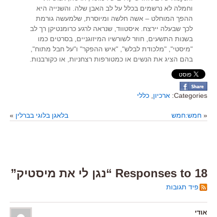
וחמלה לא נרשמים בכלל על לב האבן שלה. והשנייה היא
ההפך המוחלט – אשה חלשה ומיוסרת, שלמעשה גורמת
לכך שבעלה יירצח. איסטווד, שנראה לרגע כרומנטיקן רך לב
בשנות התשעים, חוזר לשורשיו המיזוגניים, בסרטים כמו
"מיסטי", "מלכודת לבלש", "איש ההפקר" ו"על חבל מתוח",
בהם הציג את הנשים או כמטורפות רצחניות, או כקורבנות.
Categories:
ארכיון
,
כללי
«
חמש:חמש
בלאגן בלוגי בברלין
»
18 Responses to “נגן לי את מיסטיק”
פיד תגובות
אודי