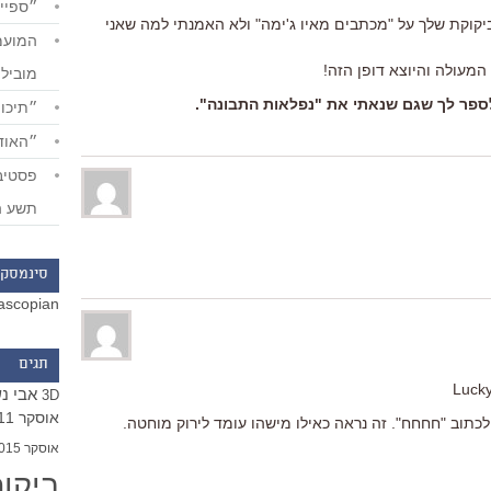
״ספייד
יקוקת שלך על "מכתבים מאיו ג'ימה" ולא האמנתי למה שאני
עולה והיוצא דופן הזה!
מוביל
ן לספר לך שגם שנאתי את "נפלאות התבונה".
״תיכון
״האודי
תשע ה
סינמסקו
ascopian
תגים
Lucky 
אבי נ
3D
אוסקר 2011
 לכתוב "חחחח". זה נראה כאילו מישהו עומד לירוק מוחטה.
אוסקר 2015
ביקו