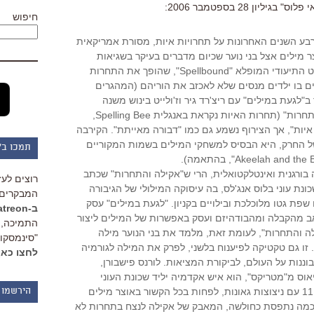
ן 28 בספטמבר 2006:
חיפוש
ע השנים האחרונות על תחרויות איות, מסורת אמריקאית
 מילים אצל בני נוער שכיום מדברים בעיקר בשגיאות
ובקיצורי צ'אט. זה התחיל עם הסרט התיעודי המופלא "Spellbound", שהופך את התחרות
ם בו ילדים מנסים שלא לאכזב את הוריהם (המהגרים
"לגעת במילים" עם ריצ'רד גיר וז'ולייט בינוש משנה
שעברה, וממשיך כעת ב"אקילה והתחרות" (תחרות האיות נקראת באנגלית Spelling Bee,
יות", אך הצירוף נשמע גם כמו "דבורה מאייתת". הקירבה
ל החרק, היא הבסיס למשחקי המילים בשמות המקוריים
תמכו ב"
ורגנית ואינטלקטואלית, הרי ש"אקילה והתחרות" שכתב
רוצים לעז
ונת עוני בלוס אנג'לס, בה עיסוקה המילולי של הגיבורה
המבקרים 
פת גטו מלוכלכת ובילויים בקניון. "לגעת במילים" עסק
ב-Patreon
ב מהקבלה ומהבודהיזם ועסק באפשרות של המילים ליצור
התמיכה, 
ילה והתחרות", לעומת זאת, מלמד את בני הנוער מילה
"סינמסקופ
 זו גם טקטיקה לפיענוח בלשני, לפרק את המילה לגורמיה
לחצו כאן
וננות על העולם, לביקורת המציאות. לורנס פישבורן,
וס מ"מטריקס", הוא איש אקדמיה יליד שכונת העוני
הלוקח לאמן את אקילה, ילדה בת 11 עם ניצוצות גאונות, לפחות בכל הקשור באוצר מילים
הירשמו 
 חוכמה נתפסת כחולשה, המאבק של אקילה לנצח בתחרות לא