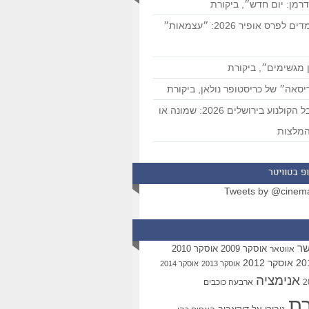
רמן: יום חדש״, ביקורת
המועמדים לפרס אופיר 2026: ״עצמאות״
 מגשימים״, ביקורת
סאה״ של כריסטופר נולאן, ביקורת
פסטיבל הקולנוע בירושלים 2026: שמונה או
מלצות
פ בטוויטר
Tweets by @cinem
שר
אוסקר 2009
אוסקר 2010
אווטאר
אוסקר 2012
אוסקר 2013
אוסקר 2014
אנימציה
ארבעה כוכבים
רת