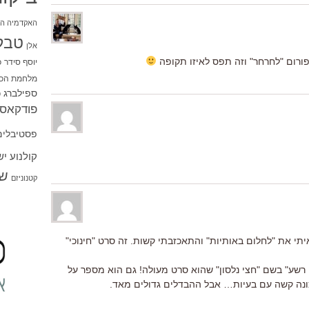
האקדמיה הי
טבל
אלן
 פורום "לחרחר" וזה תפס לאיזו תקופה
יוסף סידר
כ
מלחמת הכו
ספילברג
ס
פודקאסט
פסטיבלים
קולנוע י
שו
קטנוניזם
תי את "לחלום באותיות" והתאכזבתי קשות. זה סרט "חינוכי"
רשע" בשם "חצי נלסון" שהוא סרט מעולה! גם הוא מספר על
נה קשה עם בעיות… אבל ההבדלים גדולים מאד.