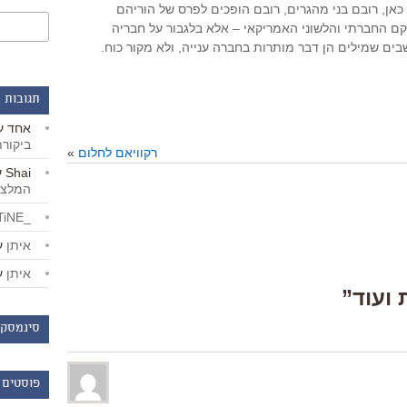
כאן, רובם בני מהגרים, רובם הופכים לפרס של הוריהם
 החברתי והלשוני האמריקאי – אלא בלגבור על חבריה
ם שמילים הן דבר מותרות בחברה ענייה, ולא מקור כוח.
תגובות 
אחד
ע
ביקור
רקוויאם לחלום
»
Shai
ע
המלצו
_LiBERTiNE_
איתן
ע
איתן
ע
סינמסקו
פוסטים 