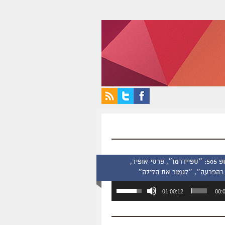
סינמסקופ 505: ״ספיידרמן״, פרסי אופיר,
בהפרעה״, ״לגמור את הלילה״
השתמש
01:00:12
00:
במקש
למעלה/למטה
כדי