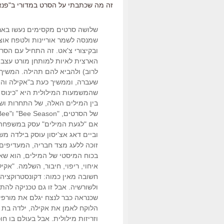
זה מה שכתבתי על הסרט במדורי ב"פנאי פלוס" בגיליו
שלושה סרטים מקסימים נעשו בארב
שמנסה לשמר אוריינות ולטפח אוצר
הארצית לאיות למותחן מורט עצבי
לרוב) ולהביא להם תהילה. המשיך ב
שהמשמעות המילולית היא "כינוס א
בין המילים האלה, של התחרות וש
של הסרטים, "Bee Season" ו"Akeelah and the Bee", בהתאמה).
אם "לגעת המילים" עסק במשפחה ב
וביים דאג אצ'יסון עוסק בילדה משכ
זוכה ללעג מצד חבריה, המעדיפים ש
בכוח המיסטי של המילים, הוא שא
איחוי, ריפוי, חיבור, השלמה. "אק
חשובה מאין כמוה: דקונסטרוקציה.
ולשורשיה. אבל זו גם טכניקה להתב
שכנראה כבר לנצח יגלם את מורפיא
וזריזות מילולית. אבל בעולם בו