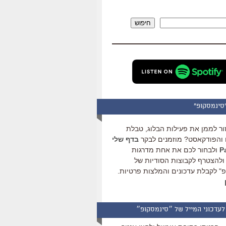
להגביר
או
חיפוש
להנמיך
עוצמת
שמע.
סינמסקופ"
ור לממן את פעילות הבלוג, טבלת
והפודקאסט? מוזמנים לבקר
בדף שלי
ולבחור לכם את אחת מדרגות
ולהצטרף לקבוצות הסודיות של
" לקבלת עדכונים והמלצות פרטיות.
לעדכוני המייל של ״סינמסקופ״