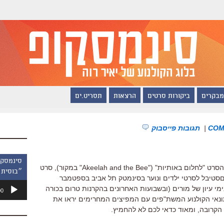
מבקרים
ביקורות סרטים
הרצאות
תסריט.ים
|
תגובות פייסבוק
הרגע נודע לי שבשבוע הבא יעלה בארץ הסרט "לחלום באותיות" ("Akeelah and the Bee" במקור), סרט
״בוסית 
טיבל לסרטי ילדים ונוער בסינמטק תל אביב בספטמבר
נגן
מי עיון של מורים (ובשבועות האחרונים בהקרנות טרום בכורה
00
אודיו
ונאי הקולנוע המשת"פים עם המפיצים המחרימים יראו את
קרובה, ומאוד כדאי לכם לא להחמיץ.