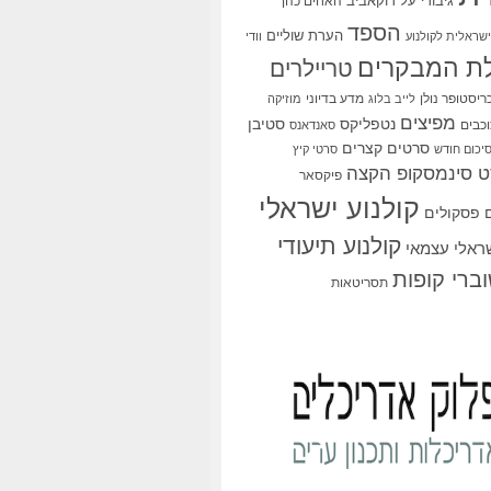
גיבורי על
דוקאביב
האחים כהן
הספד
הערת שוליים
שראלית לקולנוע
וודי
ת המבקרים
טריילרים
ריסטופר נולן
מדע בדיוני
לייב בלוג
מוזיקה
מפיצים
סטיבן
נטפליקס
כבים
סאנדאנס
סרטים קצרים
יכום חודש
סרטי קיץ
 סינמסקופ הקצה
פיקסאר
קולנוע ישראלי
פסקולים
קולנוע תיעודי
שראלי עצמאי
ברי קופות
תסריטאות