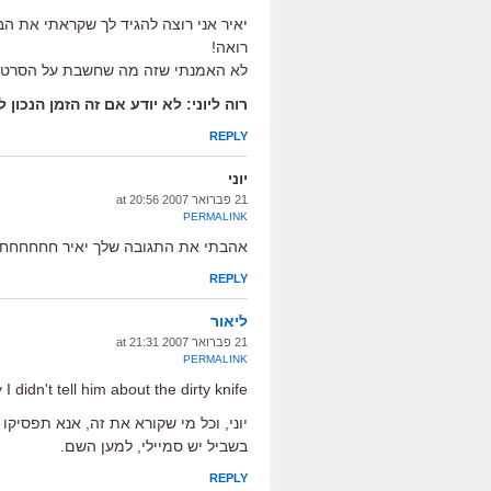
יאיר אני רוצה להגיד לך שקראתי את הב
רואה!
לא האמנתי שזה מה שחשבת על הסרט המ
רוה ליוני: לא יודע אם זה הזמן הנכו
REPLY
יוני
21 פברואר 2007 at 20:56
PERMALINK
אהבתי את התגובה שלך יאיר חחחחחח
REPLY
ליאור
21 פברואר 2007 at 21:31
PERMALINK
I didn't tell him about the dirty knife
יוני, וכל מי שקורא את זה, אנא תפסיקו
בשביל יש סמיילי, למען השם.
REPLY