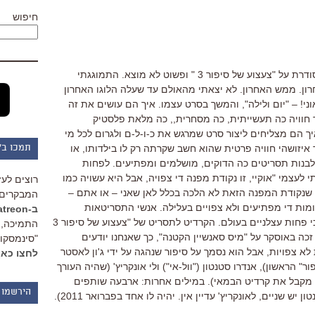
חיפוש
אני מחפש מילים כדי לכתוב ביקורת מסודרת על "צעצוע של סיפור 3 " ופשוט לא מוצא. התמוגגתי
ון. ממש האחרון. לא יצאתי מהאולם עד שעלה הלוגו האחרון
! – "יום ולילה", והמשך בסרט עצמו. איך הם עושים את זה
חוויה כה תעשייתית, כה מסחרית,, כה מלאת פלסטיק
ך הם מצליחים ליצור סרט שמרגש את כ-ו-ל-ם ולגרום לכל מי
איזושהי חוויה פרטית שהוא חשב שקרתה רק לו בילדותו, או
תמכו ב"
 לבנות תסריטים כה הדוקים, מושלמים ומפתיעים. לפחות
לעצמי "אוקיי, זו נקודת מפנה די צפויה, אבל היא עשויה כמו
רוצים לעז
, שנקודת המפנה הזאת לא הלכה בכלל לאן שאני – או אתם –
המבקרים 
ומות די מפתיעים ולא צפויים בעלילה. אנשי התסריטאות
ב-Patreon
בפיקסאר הם ללא ספק התסריטאים הכי פחות עצלניים בעולם. הקרדיט לתסריט של "צעצוע של סיפור 3
התמיכה, 
זכה באוסקר על "מיס סאנשיין הקטנה", כך שאנחנו יודעים
"סינמסקופ
 צפויות, אבל הוא נסמך על סיפור שנהגה על ידי ג'ון לאסטר
לחצו כאן
 הראשון), אנדרו סטנטון ("וול-אי") ולי אונקריץ' (שהיה העורך
ר מקבל את קרדיט הבמאי). במילים אחרות: ארבעה שותפים
הירשמו 
 שניים, לאונקריץ' עדיין אין. יהיה לו אחד בפברואר 2011).