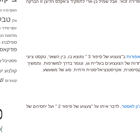
פרירה זכאי. אבל שמיל בן-ארי לתפקיד צ'אקלס הליצן זו הברקה
האקדמיה הי
טבל
אלן
יוסף סידר
כ
מלחמת הכו
ספילברג
ס
פודקאסט
פורות
ב"צעצוע של סיפור 3 " ומוצא בו, בין השאר, טקסט ציוני
פסטיבלים
רות של הצעצועים בעליית גג, ונגמר בדרך למשרפות. וממשיך
יסטית, אקזיסטנציאליסטית ודתית. סוג של משעשע.
קולנוע י
שו
קטנוניזם
ון לאסטר
, לדבר איתו על "צעצוע של סיפור 2 " ועל יחסיהם של