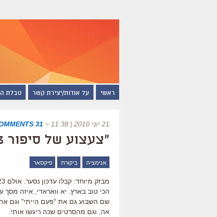
ראשי
על אודות/יצירת קשר
טבלת ה
21 יוני 2010 | 11:38
~
31 COMMENTS
"צעצוע של סיפור 3 ", ביקורת בערך
אנימציה
ביקורת
פיקסאר
הכי טוב בארץ. יא וואראדי, איזה מסך ענ
אה, וגם מהסרטים שכה ריגשו אותי.