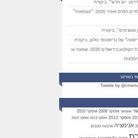
רמן: יום חדש״, ביקורת
המועמדים לפרס אופיר 2026: ״עצמאות״
 מגשימים״, ביקורת
סאה״ של כריסטופר נולאן, ביקורת
פסטיבל הקולנוע בירושלים 2026: שמונה או
מלצות
פ בטוויטר
Tweets by @cinem
שר
אוסקר 2009
אוסקר 2010
אווטאר
אוסקר 2012
אוסקר 2013
אוסקר 2014
אנימציה
ארבעה כוכבים
רת