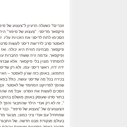
פיקסאר מדיסני. "צעצוע של סיפור" הי
הסכימו לתת לדיסני את הזכויות עליו. 
לאסטר סרב לדרישת דיסני לעשות סרט 
פיקסאר. מבחינה חוזית היא יכולה. ואז
ופיקסאר, ונדמה היה ששתי החברות עו
להסתדר מצוין בלי פיקסאר. אלא שברגע ה
ידה ידה, ראשי דיסני עפו, ולא רק שדי
התמזגו, באופן כזה שג'ון לאסטר – האי
בכירה בכל מה שדיסני עושה, כולל בפא
הסכים לעשות את הסרט. אבל מה שהתחיל
", זה לא רק אנדי הילד שהתבגר והפך ל
הצעצועים של "צעצוע של סיפור". כבר לא
שמתחיל עם אנדי ציני כמונו, מבוגר מד
בעולם מנקודת מבט חדשה, של התבגרות ל
מדובר באחד הסרטים שעושים עבודת הא