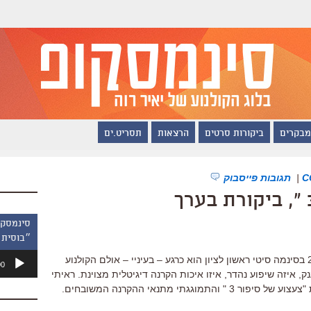
מבקרים
ביקורות סרטים
הרצאות
תסריט.ים
|
תגובות פייסבוק
״בוסית 
נגן
מבזק מיוחד: קבלו עדכון נסער. אולם 23 בסינמה סיטי ראשון לציון הוא כרגע – בעיניי – אולם הקולנוע
00
אודיו
ק, איזה שיפוע נהדר, איזו איכות הקרנה דיגיטלית מצוינת. ראיתי
שם השבוע גם את "פעם הייתי" וגם את "צעצוע של סיפור 3 " והתמוגגתי מתנאי ההקרנה המשובחים.