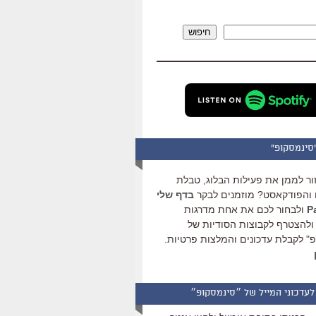
להגביר
או
חיפוש
להנמיך
עוצמת
שמע.
סינמסקופ"
ור לממן את פעילות הבלוג, טבלת
והפודקאסט? מוזמנים לבקר
בדף שלי
ולבחור לכם את אחת מדרגות
ולהצטרף לקבוצות הסודיות של
" לקבלת עדכונים והמלצות פרטיות.
לעדכוני המייל של ״סינמסקופ״