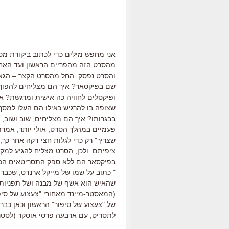
מהסרט הזה מהפריים הראשון ועד האחר
והסרט נפסק. החל מהסרט הקצר – הגאוני
שם בפיקסאר? איך הם מצליחים להפוך 
ופיקסלים לחוויה כה אישית ומרגשת? אי
שצופה בו להרגיש כאילו הם העלו למסך 
בבגרותו? איך הם מצליחים, שוב ושוב,
פעמיים במהלך הסרט, אולי יותר, אמרתי 
שצריך" רק כדי לגלות חצי דקה אחר כך
ציפיתם. ולכן, הסרט מצליח להגיע למק
" כתוב על שמו של מייקל ארנדט, שכבר 
שהאיש הוא אשף של מבנה ושל תפניות לא
(המאסטר-מיינד מאחורי "צעצוע של סיפור"
של "צעצוע של סיפור" הראשון וכאן כב
לתסריט, עם ארבעה פרסי אוסקר (לסטנטון יש