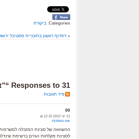
Categories:
ביקורת
«
דפדוף ראשון בתוכניית פסטיבל ירושל
31 Responses to “"צעצוע של סיפור 3 ", ביקורת בערך”
פיד תגובות
00
21 יוני 2010 at 12:15
PERMALINK
ההשוואה של סצינת המזבלה למשרפות ה
לסצינת מקלחות הגזים ברשימת שינדלר