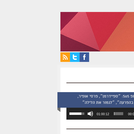
סינמסקופ 505: ״ספיידרמן״, פרסי אופיר,
בהפרעה״, ״לגמור את הלילה״
השתמש
01:00:12
00:
במקש
למעלה/למטה
כדי