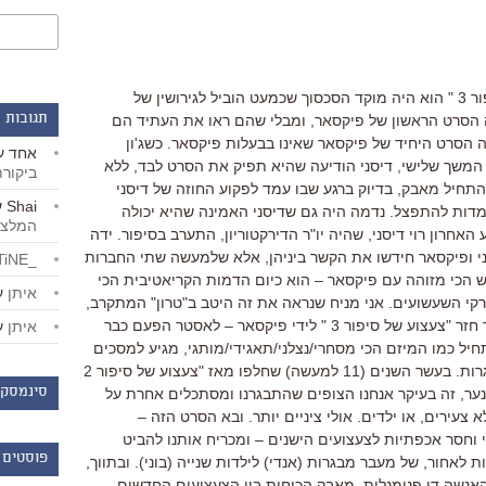
זוכרים? כשעלה הרעיון ל"צעצוע של סיפור 3 " הוא היה מוקד הסכסוך שכמעט הוביל לגירושין של
תגובות 
ה הסרט הראשון של פיקסאר, ומבלי שהם ראו את העתיד הם
זה הסרט היחיד של פיקסאר שאינו בבעלות פיקסאר. כשג'ון
אחד
ע
המשך שלישי, דיסני הודיעה שהיא תפיק את הסרט לבד, ללא
ביקור
 התחיל מאבק, בדיוק ברגע שבו עמד לפקוע החוזה של דיסני
Shai
ע
מדות להתפצל. נדמה היה גם שדיסני האמינה שהיא יכולה
המלצו
אחרון רוי דיסני, שהיה יו"ר הדירקטוריון, התערב בסיפור. ידה
סני ופיקסאר חידשו את הקשר ביניהן, אלא שלמעשה שתי החברות
_LiBERTiNE_
ש הכי מזוהה עם פיקסאר – הוא כיום הדמות הקריאטיבית הכי
איתן
ע
רקי השעשועים. אני מניח שנראה את זה היטב ב"טרון" המתקרב,
שהפך לפרויקט המחמד של לאסטר. וכך חזר "צעצוע של סיפור 3 " לידי פיקסאר – לאסטר הפעם כבר
איתן
ע
 כמו המיזם הכי מסחרי/נצלני/תאגידי/מותגי, מגיע למסכים
בתור סרט שעוסק באופן מושלם בהתבגרות. בעשר השנים (11 למעשה) שחלפו מאז "צעצוע של סיפור 2
סינמסקו
נער, זה בעיקר אנחנו הצופים שהתבגרנו ומסתכלים אחרת על
 צעירים, או ילדים. אולי ציניים יותר. ובא הסרט הזה –
י וחסר אכפתיות לצעצועים הישנים – ומכריח אותנו להביט
פוסטים 
אחור, של מעבר מבגרות (אנדי) לילדות שנייה (בוני). ובתווך,
נשה די פנומנלית. מאבק הכוחות בין הצעצועים החדשים