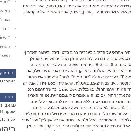
״ספייד
ה שיכולה להכיל כל מטאפורה אפשרית. ואם, כמוני, הערצתם את
סצינת מסוע המזוודות בשדה התעופה ב"צעצוע של סיפור 2 " (עדיין, בעיניי, אחד השיאים של פיקסאר),
מוביל
״תיכון
״האודי
שהיה אחראי על הדיבוב לעברית ברוב סרטי דיסני בעשור האחרון?
תשע ה
מספיק טוב. קודם כל, למה כל הזמן מדברים על אנדי שהולך
לקולג'? אם באנו לסרט בעברית, אנא עשו שבני ה-6 ובני ה-8 יבינו את השפה. הם לא יודעים מה זה
ארבי עוברת על המלתחה של קן ורואה את בגדי ההיפי שלו, אני
סינמסקו
מניח שבאנגלית היא אומרת "Flower Power". בעברית יצא לה "כוח המוח". למה? וכשמר ראש תפוד
ascopian
נזרק לצינוק הם קוראים לזה כל הזמן "הקופסה". אני מניח שאכן, באנגלית קראו לזה "The Box". אבל רק
בהמשך אנחנו מבינים מה זאת "הקופסה" הזאת: ארגז החול. ובאנכלית: Sand Box. כך שהתרגום הנכון
היה צריך להיות "הארגז". ואז כשרואים את ארגז החול, גם בני ה-6 אומרים לעצמם "אה, אז זה הארגז
תגים
בד. התרגום הנוכחי גרם ללא מעט הורים להתכופף לילדיהם
אבי נ
3D
יר להם שזה לא שהם מבינים, אלא פשוט מבלבלים אותם,
אוסקר 2011
 על זה שמבהלך הסרט היו גם כמה רגעים של תרגום מאנגלית
אוסקר 2015
לוזים – להצטמרר. החל מ"בואו נמכור את זה און-ליין" ועד "אנדי
בל גם מילה טובה: ליהוק הקולות נהדר. דרור קרן ואלון נוימן
ביקו