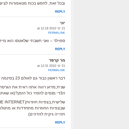
ובכל זאת, לחפש בכוח מטאפורות לציונות
REPLY
יוני
21 יוני 2010 at 12:18
PERMALINK
ספוילר – ואני חשבתי שלאטסו הוא מייד
REPLY
מר קרפד
21 יוני 2010 at 12:31
PERMALINK
דבר ראשון כבוד גם לאולם 23 בסינמה סיטי,שורה 5 כיסא 4 זה המקום בו אני רוצה להיקבר.
שנית,מדוע רוווה אתה ראית את הגרס
ה3די מנסים להסיר כול הזמן?(או שאתה "מחוייב" בתור מבקר קולנוע גם לתת את "הזוית" המדובבת?
שבצפיות החוזרות מתחדדות או מתגלו
תהייה גיקית להדהים)
REPLY