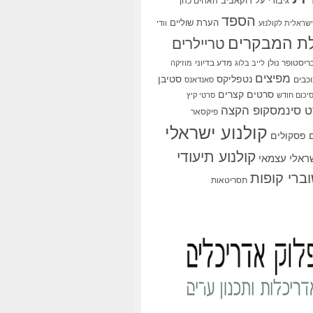
גיבורי על
דוקאביב
האחים כהן
הספד
הערת שוליים
שראלית לקולנוע
וודי
ת המבקרים
טריילרים
ריסטופר נולן
מדע בדיוני
לייב בלוג
מוזיקה
מפיצים
סטיבן
נטפליקס
כבים
סאנדאנס
סרטים קצרים
יכום חודש
סרטי קיץ
 סינמסקופ הקצה
פיקסאר
קולנוע ישראלי
פסקולים
קולנוע תיעודי
שראלי עצמאי
ברי קופות
תסריטאות