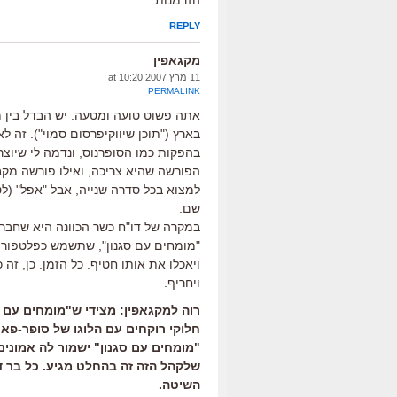
הזדמנות.
REPLY
מקגאפין
11 מרץ 2007 at 10:20
PERMALINK
אתה פשוט טועה ומטעה. יש הבדל בין מה
בארץ ("תוכן שיווקיפרסום סמוי"). זה לא
בהפקות כמו הסופרנוס, ונדמה לי שיו
הפורשה שהיא צריכה, ואילו פורשה מ
למצוא בכל סדרה שנייה, אבל "אפל" (לט
שם.
במקרה של דו"ח כשר הכוונה היא שחברה
"מומחים עם סגנון", שתשמש כפלטפורמ
ויאכלו את אותו חטיף. כל הזמן. כן, זה
ויחריף.
רוה למקגאפין: מצידי ש"מומחים עם ס
חלוקי רוקחים עם הלוגו של סופר-פאר
"מומחים עם סגנון" ישמור לה אמונ
שלקהל הזה זה בהחלט מגיע. כל בר דעת
השיטה.