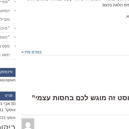
״ספייד
פזפ הלאה בכעס.
א.
מוביל
״תיכון
״האודי
בטרם מת
»
תשע ה
סינמסקו
ascopian
תגים
אבי נ
3D
אוסקר 2011
אוסקר 2015
ביקו