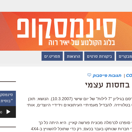
מבקרים
ביקורות סרטים
הרצאות
תסריט.ים
|
תגובות פייסבוק
 בחסות עצמי
הנה גרסה מורחבת לטקסט שלי שהתפרסם בגיליון "7 לילות" של יום שישי (10.3.2007). הנושא: תוכן
״בוסית 
טלוויזיה. להבדיל מעמיתיי העיתונאים וידידיי היוצרים, אותי
נגן
00
אודיו
 סופרנו לכרמלה מכונית פורשה קאיין. היא היתה כל כך
אקסטטית מהמתנה, שהיא חידשה קשרי חברות שנותקו בעבר בכעס, רק כדי שתוכל להשוויץ ב-4X4