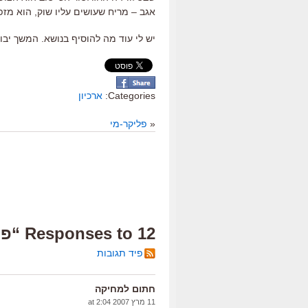
אגב – מריח שעושים עליו שוק, הוא מז
יש לי עוד מה להוסיף בנושא. המשך יבו
Categories:
ארכיון
«
פליקר-מי
12 Responses to “פוסט זה מוגש לכם בחסות עצמי”
פיד תגובות
חתום למחיקה
11 מרץ 2007 at 2:04