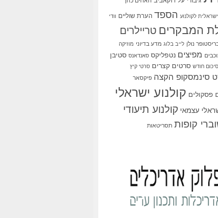
גיבורי על
דוקאביב
האחים כהן
הספד
הערת שוליים
שראלית לקולנוע
וודי
ת המבקרים
טריילרים
ריסטופר נולן
מדע בדיוני
לייב בלוג
מוזיקה
מפיצים
סטיבן
נטפליקס
כבים
סאנדאנס
סרטים קצרים
יכום חודש
סרטי קיץ
 סינמסקופ הקצה
פיקסאר
קולנוע ישראלי
פסקולים
קולנוע תיעודי
שראלי עצמאי
ברי קופות
תסריטאות