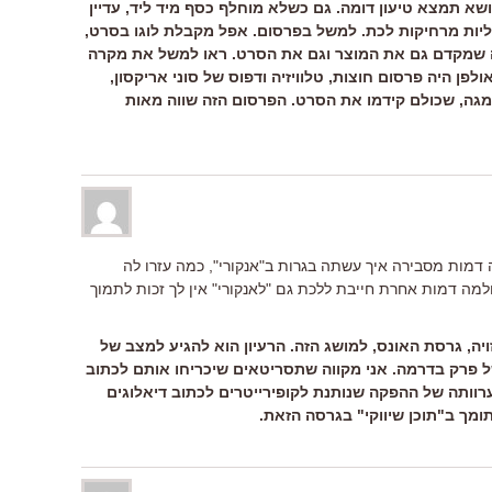
שא תמצא טיעון דומה. גם כשלא מוחלף כסף מיד ליד, עדיין
יות מרחיקות לכת. למשל בפרסום. אפל מקבלת לוגו בסרט,
ה שמקדם גם את המוצר וגם את הסרט. ראו למשל את מקרה
לפן היה פרסום חוצות, טלוויזיה ודפוס של סוני אריקסון,
אומגה, שכולם קידמו את הסרט. הפרסום הזה שווה מאות
דמות מסבירה איך עשתה בגרות ב"אנקורי", כמה עזרו לה
ולמה דמות אחרת חייבת ללכת גם "לאנקורי" אין לך זכות לתמוך
זויה, גרסת האונס, למושג הזה. הרעיון הוא להגיע למצב של
ל פרק בדרמה. אני מקווה שתסריטאים שיכריחו אותם לכתוב
 ערוותה של ההפקה שנותנת לקופירייטרים לכתוב דיאלוגים
מך ב"תוכן שיווקי" בגרסה הזאת.