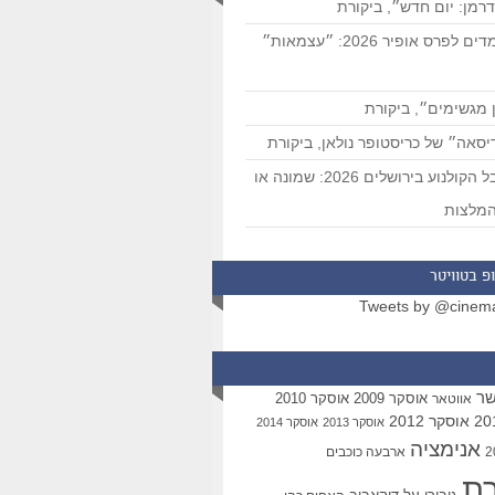
רמן: יום חדש״, ביקורת
המועמדים לפרס אופיר 2026: ״עצמאות״
 מגשימים״, ביקורת
סאה״ של כריסטופר נולאן, ביקורת
פסטיבל הקולנוע בירושלים 2026: שמונה או
מלצות
פ בטוויטר
Tweets by @cinem
שר
אוסקר 2009
אוסקר 2010
אווטאר
אוסקר 2012
אוסקר 2013
אוסקר 2014
אנימציה
ארבעה כוכבים
רת