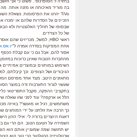
בחזרה ל"הסופרנוס", פשוט כי אני חוש
בה מוריד מאיכותה או מזנה אותה. מה ש
TiVo יהרגו את הפרסומות. נשאלת הש
שבסופו של תהליך האלגנטיות ולא הבו
של כל הצדדים.
ראשי HBO, למשל, מכריזים שהם
אחת המפיקות בסדרה אמרה ל"
יו.אס.אי
אסור להם, אבל גם כי עם קבלת הכסף 
מהחברות הטבות שאינן כרוכות במזומן ש
השימוש במותגים ובמוצרים אמיתיים גו
הגיבורים ושל הצופים. וכך קיבלתם, ל
מתאזנים היטב. מצד אחד מפרסם המשקי
שעשוי לגרור התערבות זרה במוצר הסופי
בתקציבי ההפקה, מקבל התסריטאי כלי נו
הלל או ארקפה? עוד לפני שזו שאלה שיוו
משתמשים, רגיל או מועשר? באיזה מכוני
כך הרבה את זולתנו על ידי המותגים ש
דאגת היוצרים ברורה לי: אילי ההון ה
השמירה על הטעם הטוב. הם הרי גם בעל
יש תחושה שמה שמעניין אותם הוא הונם
שבטלוויזיה הרגולטור הכי טוב הוא הצו