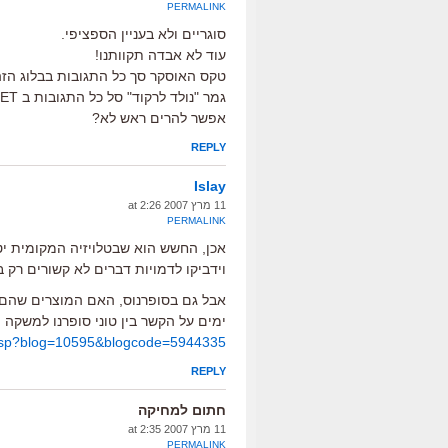
PERMALINK
סוגריים ולא בעניין הספציפי.
עוד לא אבדה תקוותנו!
טקס האוסקר סך כל התגובות בבלוג הזה 462.
גמר "נולד לרקוד" סל כל התגובות ב YNET (כרגע) 188.
אפשר להרים ראש לא?
REPLY
Islay
11 מרץ 2007 at 2:26
PERMALINK
אכן, החשש הוא שבטלויזיה המקומית יט
וידביקו לדמויות דברים לא קשורים רק 
אבל גם בסופרנוס, האם המוצרים שהם 
ימים על הקשר בין טוני סופרנו למשקה ה
ad.asp?blog=10595&blogcode=5944335
REPLY
חתום למחיקה
11 מרץ 2007 at 2:35
PERMALINK