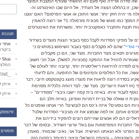
ב שזו סדרה אדירה ואף פעם לא הרגשתי שעודף המצבת המוצר
כן, זו בהחלט הצצה אל העתיד, אל היום שבו האינטרנט וה-
אלה מי יהיה חזק יותר: אנשי התוכן או אנשי הפרסום? האם יגוננו
הזכיינים על הסדרות שלהם או ימכרו את המסך כמו פגוש של מכונית פורמולה 1? אני רוצה להאמין
טות תנצח ותתברר כאפקטיבית יותר, ומשרתת את האינטרסים
תגובות 
 אוסרים על מפיקי הסדרות לקבל כסף בעבור הצגת מוצרים בשידור.
אחד
ע
י טודיי
" שהם לא מקבלים כסף בעבור השימוש במותגים כי
ביקור
מגיעים תנאים מצד החברות. מצד שני, הם כן מקבלים
Shai
ע
עוזרות להוזיל את ההפקה (מכוניות, למשל). אבל הכי חשוב:
המלצו
רם לסדרה להיראות ריאליסטית יותר, קרובה יותר לעולם של
מעשה, את כל הפלוסים והמינוסים של התופעה, והם לדעתי
_LiBERTiNE_
ע בסדרה רוצה לראות את מוצרו מוצג בקונטקסט חיובי, דבר
איתן
ע
 (וזו דאגת היוצרים). מצד שני, לצד רווחה כלכלית מסוימת
סף לעבוד איתו. באיזה בית קפה יישבו גיבורי "מסודרים" –
איתן
ע
קית זו שאלה של בניית דמויות ואפיונן. באיזה חלב הם
ות הם נוסעים? איזה ג'ינס הם לובשים? הרי אנחנו שופטים כל
מכסים אותם, אז למה שנמנע את זה מגיבורי הסדרות שלנו?
סינמסקו
ישראליים הם לא אנשים שהייתם רוצים להפקיד בידיהם את
י החברות המפרסמות וגם בעלי ערוצי השידור, ובסופו של דבר
 הפרטי ולא הנאתנו האישית. אבל אני, נאיבי שכמותי, מאמין
פוסטים 
פה. וכשהצופה – והצופה הישראלי קיצוני במיוחד בתחום הזה,