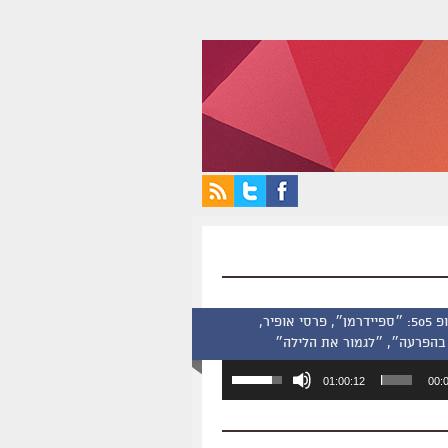
סינמסקופ 505: ״ספיידרמן״, פרסי אופיר,
בהפרעה״, ״לגמור את הלילה״
השתמש
01:00:12
00:
במקש
למעלה/למטה
כדי