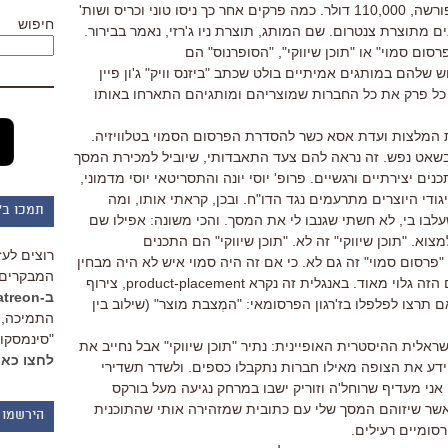
החדשה שלה שעולה, על פי האתר של פורשה, 110,000 דולר. כמה פרקים אחר כך ניסו טוני וכריס ושות'
חיפוש
ם מתוצרת צנטרום. שם המותג, תוצרת ניו ג'רזי, נאמר בבירור.
ום סמוי" או "תוכן שיווקי", "הסופרנוס" הם
 שלהם במותגים אמיתיים בולט שכתב "ביזנס וויק" ג'ון פיין
 כל פרק את כל החברות שמוצריהם ומותגיהם התארחו באותו
המלצות ועדת אסא כשר להסדרת הפרסום הסמוי בטלוויזיה.
ו בשאט נפש. זה נראה להם צעד התאבדותי, שיוביל למכירת המסך
ם יצירתיים ורגשיים. פרופ' יוסי יונה והתסריטאי יוסי מדמוני,
יגודי היוצרים מתרעמים נגד הדו"ח. ובכן, קראתי אותו, ומה
תמכו ב"
לבו בי, לא חשתי שגנבו לי את המסך. והכי משונה: אפילו שם
וא. "תוכן שיווקי" זה לא. "תוכן שיווקי" הם התכנים
רוצים לעז
רסום סמוי" זה גם לא. כי אם זה היה סמוי איש לא היה מבחין
המבקרים 
בכך ולא היתה נדרשת רגולציה. הפרסום הזה גלוי מאוד. באנגלית זה נקרא product-placement, צירוף
ב-Patreon
 תרצו לפלפלו בז'רגון הפרסומאי: "המְצבת מוצר" (שילוב בין
התמיכה, 
"סינמסקופ
ראלית ההיסטרית האופיינית: נתיר "תוכן שיווקי" אבל נחייב את
לחצו כאן
יידע את הצופה מאילו חברות נתקבלו כספים. ולשדר תשדירי
 אני מעדיף שרוחל'ה וזוריק ישבו במרחק נגיעה מעל בורקס
אשר שיזוהם המסך שלי עם כתובית שמזהירה אותי שהתוכנית
הירשמו 
סומיים רעילים.