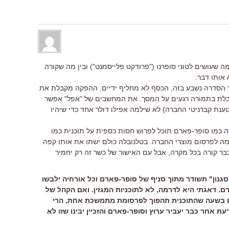
 שעושים לטוני סופרנו ("פרודקט פלייסמנט") ובין מה שקורה
 אותו דבר.
צר הסדרה נשבע בזה, הכסף לא מחליף ידיים. ההפקה מקבלת את
קבלת בתמורה רגעים על המסך. את המחשבים של "אפל" אפשר
ענת קברניטי החברה) לא שילמה אפילו דולר אחד כדי שיהיו
 כמו סופר-פארם תוכל לפרוש חסות כספית על תוכנית כמו
ה לפרסום מוצרי החברה. בטלנובלה כולם ישתו את אותו קפה
 כבר קורה בכל מקרה, אבל עם האישור של כשר זה רק יחמיר
גנון" תשודר מתוך סניף של סופר-פארם וכל אורחיה ילבשו
ם. דאגתי היא לדרמה, לא לתוכניות המגזין. ואם הקהל של
ים בשעה שהתוכנית תהפוך לפרסומת מתמשכת אחת, הרי
 אחר כבר יעביר ערוץ וסופר-פארם והזכיין יבינו שזו לא