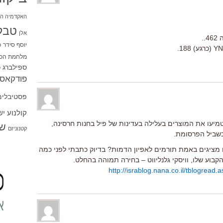
האקדמיה הי
טבל
אלן
.
יוסף סידר
כ
מלחמת הכו
ספילברג
ס
פודקאסט
פסטיבלים
קולנוע י
מיעו את המוצרים בעלילה בעדינות של פיל בחנות חרסינה,
שו
קטנוניזם
בשביל הפרסומת.
מציגים באמת תורמים לאפיון הדמות? בדיוק כתבתי לפני כמה
קבוע שלו, וויסקי גלנליווט – בחירה תמוהה בהחלט.
http://israblog.nana.co.il/tblogre