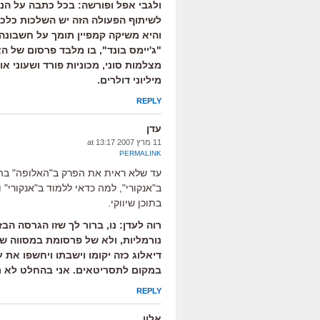
ולגבי אפל ופורשה: בכל כתבה על הנו
לשיתוף הפעולה הזה יש השלכות כלכל
והיא משיקה קמפיין תומך על חשבונ
"ג'יימס בונד", בו מלבד פרסום של האו
מצלמות סוני, מכוניות פורד ושעוני 
מיליוני דולרים.
REPLY
עדן
11 מרץ 2007 at 13:17
PERMALINK
עד שלא ראית את הפרק ב"האלופה" בה 
ב"אנקורי", למה כדאי ללמוד ב"אנקורי" 
בתוכן שיווקי.
רוה לעדן: נו, ברור לך שזו הגרסה הב
נורמליות, ולא של פרסומת במסווה ש
דיאלוג כזה יקומו וישבתו ויחשפו את
במקום לתסריטאים. אני בהחלט לא תו
REPLY
אלון