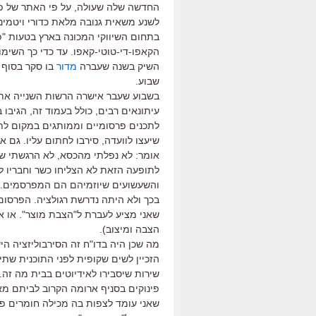
לשנע משאית גנובה מלאת כדורי ויטמיני
בתחום השיווקי המכונה בארץ בטעות "פרס
הקאפו-די-טוטי-קאפו. עד כדי כך השימוש
השיק בשנה שעברה
מדור
בו סקר בסוף
שבוע.
בשבוע שעבר אישרה הרשות השנייה את 
עיתונאים רבים, כולל בעמוד זה, הגיב
לתכנים פרסומיים וממותגים במקום לתכני
שיעצו לוועדה, סירבו לחתום עליו. גם א
אומר: לא נפלתי מהכסא, לא הרגשתי שע
לתופעה הזאת לא הצליחו כשר וחבריו למצ
והשעשועים שיוזמיהם הם המפרסמים. "פ
שאני מציע לעברת ל"הצבת מוצר". או אם
הצבה ומיצוב).
מה שכן היה בדו"ח זה הסירבוליזציה היש
הזכיין לשים שקופית לפני התוכנית שת
שירות שיסבירו לאידיוטים בבית מה זה.
פינוקים בסניף ארומה הקרוב לביתם מ
שאני עומד לצפות בה מכילה חומרים פר