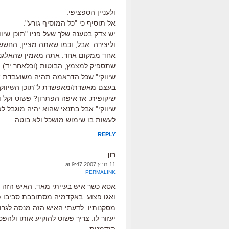
ולעניין הספציפי.
אל תוסיף כי "כל המוסיף גורע".
יש צדק בטענה שלך שעל פניו "תוכן שיוו
וליצירה. אבל, וכמו שאתה מציין, החשש
אחד ממקום אחר. אתה מאמין שהאלגנטיו
שתספיק למצמץ, הבוטות (וכלאחר יד) ת
שיווקי" שכל הדראמה תהיה משועבדת א
בעצם מאשרת/מאפשרת ל"תוכן השיווקי"
שיקופית. אז איפה הפתרון? פשוט וקל 
שיווקי" אבל בתנאי שהוא יהיה מוגבל ל
לעשות בו שימוש מושכל ולא בוטה.
REPLY
רון
11 מרץ 2007 at 9:47
PERMALINK
אסא כשר איש בעייתי מאד. האיש הזה ש
ואגו פצוע. באקדמיה מסתובבת סביבו 
מסקנותיו. לדעתי האיש הזה מנסה לגרור
יעזור לו. צריך פשוט להוקיע אותו ול