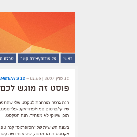
ראשי
על אודות/יצירת קשר
טבלת ה
11 מרץ 2007 | 01:56
~
12 COMMENTS
פוסט זה מוגש לכם
שיווקי/פרסום סמוי/פרודאקט-פלייסמנט ב
תוכן שיווקי לא מפחיד. הנה הטקסט:
בעונה השישית של "הסופרנוס" קנה טוני