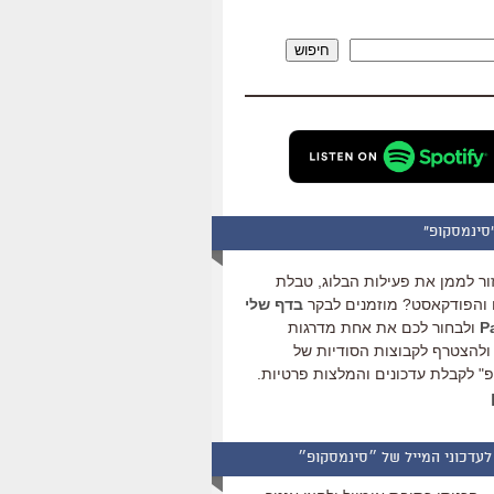
להגביר
או
חיפוש
להנמיך
עוצמת
שמע.
סינמסקופ"
ור לממן את פעילות הבלוג, טבלת
והפודקאסט? מוזמנים לבקר
בדף שלי
ולבחור לכם את אחת מדרגות
ולהצטרף לקבוצות הסודיות של
" לקבלת עדכונים והמלצות פרטיות.
לעדכוני המייל של ״סינמסקופ״