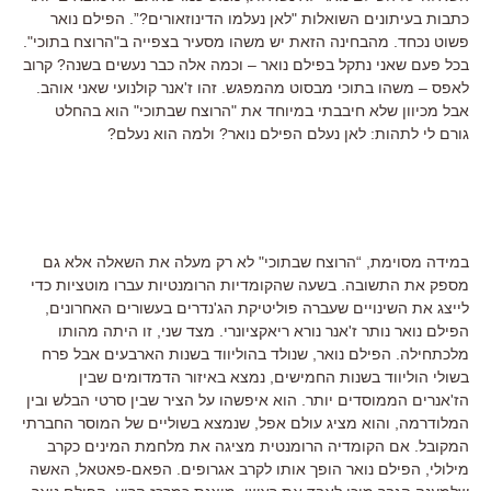
כתבות בעיתונים השואלות "לאן נעלמו הדינוזאורים?”. הפילם נואר
פשוט נכחד. מהבחינה הזאת יש משהו מסעיר בצפייה ב"הרוצח בתוכי".
בכל פעם שאני נתקל בפילם נואר – וכמה אלה כבר נעשים בשנה? קרוב
לאפס – משהו בתוכי מבסוט מהמפגש. זהו ז'אנר קולנועי שאני אוהב.
אבל מכיוון שלא חיבבתי במיוחד את "הרוצח שבתוכי" הוא בהחלט
גורם לי לתהות: לאן נעלם הפילם נואר? ולמה הוא נעלם?
במידה מסוימת, “הרוצח שבתוכי" לא רק מעלה את השאלה אלא גם
מספק את התשובה. בשעה שהקומדיות הרומנטיות עברו מוטציות כדי
לייצג את השינויים שעברה פוליטיקת הג'נדרים בעשורים האחרונים,
הפילם נואר נותר ז'אנר נורא ריאקציונרי. מצד שני, זו היתה מהותו
מלכתחילה. הפילם נואר, שנולד בהוליווד בשנות הארבעים אבל פרח
בשולי הוליווד בשנות החמישים, נמצא באיזור הדמדומים שבין
הז'אנרים הממוסדים יותר. הוא איפשהו על הציר שבין סרטי הבלש ובין
המלודרמה, והוא מציג עולם אפל, שנמצא בשוליים של המוסר החברתי
המקובל. אם הקומדיה הרומנטית מציגה את מלחמת המינים כקרב
מילולי, הפילם נואר הופך אותו לקרב אגרופים. הפאם-פאטאל, האשה