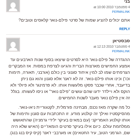
בני
4 ספטמבר 2010 at 10:00
PERMALINK
אתם יכולים להציע שמות של סרטי פילם-נואר קלאסים וטובים?
REPLY
סבסטיאן
4 ספטמבר 2010 at 12:13
PERMALINK
ההגדרה של פילם-נואר היא לסרטים שיצאו בסוף שנות הארבעים עד
אמצע החמישים מארצות הברית והגיעו לצרפת במסות. אז המבקרים
הצרפתים שמו לב למין איחוד סגנוני בין כולם (אורבני, תאורה, תימות
וכו') וכינו אותו פילם-נואר. זה לא ז'אנר אלא סגנון והוא גם ניתן
בדיעבד, אחרי שכבר פסקו מלעשות אותו. לא פרמינגר ולא פיולר ולא
הוקס ולא ויילדר ידעו שהם עושים "פילם נואר" או ניסו לעשותו. בגלל
זה אין פילם נואר מעבר לשנות החמישים.
כל מה שקרה מאז נכנס, מבחינה פורמלית, לקטגוריית ניאו-נואר.
מהסיקסטיז ואילך זה קולנוע מודע. זו התכתבות עם סגנון ותימות של
אותו קולנוע האמריקני (עם במאים בעיקר ילידי גרמניה) שהתאושש
ממלחמת עולם. כיום אילו בעיקר סרטים הומאז'יים (האיש שלא היה
שם, הגרמני הטוב, עיר החטאים) או מערבבי ז'אנר (קיס קיס בנג בנג).