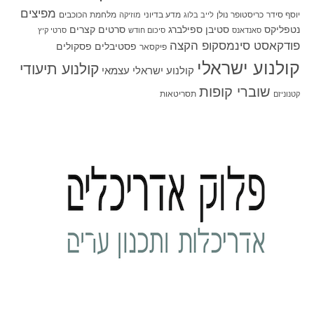
מפיצים
יוסף סידר
כריסטופר נולן
מדע בדיוני
מלחמת הכוכבים
לייב בלוג
מוזיקה
סטיבן ספילברג
סרטים קצרים
נטפליקס
סאנדאנס
סיכום חודש
סרטי קיץ
פודקאסט סינמסקופ הקצה
פסטיבלים
פסקולים
פיקסאר
קולנוע ישראלי
קולנוע תיעודי
קולנוע ישראלי עצמאי
שוברי קופות
תסריטאות
קטנוניזם