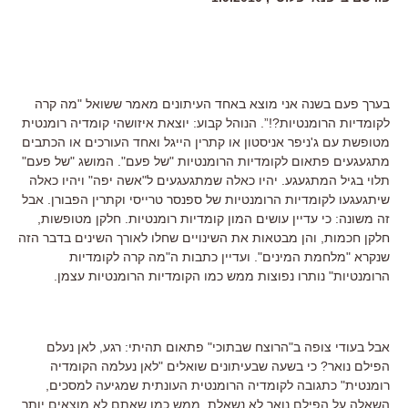
בערך פעם בשנה אני מוצא באחד העיתונים מאמר ששואל "מה קרה
לקומדיות הרומנטיות?!”. הנוהל קבוע: יוצאת איזושהי קומדיה רומנטית
מטופשת עם ג'ניפר אניסטון או קתרין הייגל ואחד העורכים או הכתבים
מתגעגעים פתאום לקומדיות הרומנטיות "של פעם". המושג "של פעם"
תלוי בגיל המתגעגע. יהיו כאלה שמתגעגעים ל"אשה יפה" ויהיו כאלה
שיתגעגעו לקומדיות הרומנטיות של ספנסר טרייסי וקתרין הפבורן. אבל
זה משונה: כי עדיין עושים המון קומדיות רומנטיות. חלקן מטופשות,
חלקן חכמות, והן מבטאות את השינויים שחלו לאורך השינים בדבר הזה
שנקרא "מלחמת המינים". ועדיין כתבות ה"מה קרה לקומדיות
הרומנטיות" נותרו נפוצות ממש כמו הקומדיות הרומנטיות עצמן.
אבל בעודי צופה ב"הרוצח שבתוכי" פתאום תהיתי: רגע, לאן נעלם
הפילם נואר? כי בשעה שבעיתונים שואלים "לאן נעלמה הקומדיה
רומנטית" כתגובה לקומדיה הרומנטית העונתית שמגיעה למסכים,
השאלה על הפילם נואר לא נשאלת, ממש כמו שאתם לא מוצאים יותר