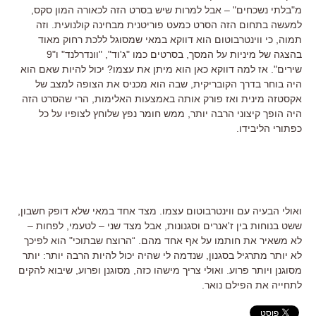
מ"בלתי נשכחים" – אבל למרות שיש בסרט הזה לכאורה המון סקס,
למעשה בתחום הזה הסרט כמעט פוריטנית מבחינה קולנועית. וזה
תמוה, כי ווינטרבוטום הוא דווקא במאי שמסוגל ללכת רחוק מאוד
בהצגה של מיניות על המסך, בסרטים כמו "ג'וד", "וונדרלנד" ו"9
שירים". אז למה דווקא כאן הוא מיתן את עצמו? יכול להיות שאם הוא
היה בוחר בדרך הקובריקית, שבה הוא מכניס את הצופה למצב של
אקסטזה מינית ואז פורק אותה באמצעות האלימות, הרי שהסרט הזה
היה הופך קיצוני הרבה יותר, ממש חומר נפץ שלוחץ לצופיו על כל
כפתורי הליבידו.
ואולי הבעיה עם ווינטרבוטום עצמו. מצד אחד במאי שלא דופק חשבון,
ששט בנוחות בין ז'אנרים וסגנונות, אבל מצד שני – לטעמי, לפחות –
לא משאיר את חותמו על אף אחד מהם. “הרוצח שבתוכי" הוא לפיכך
לא יותר מתרגיל בסגנון, שנדמה לי שהיה יכול להיות הרבה יותר: יותר
מסוגנן ויותר פרוע. ואולי צריך מישהו כזה, מסוגנן ופרוע, שיבוא להקים
לתחייה את הפילם נואר.