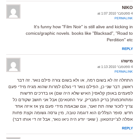
NIKO
4 ספטמבר 2010 at 1:07
PERMALINK
It's funny how "Film Noir" is still alive and kicking in
comics/graphic novels. books like "Blacksad", "Road to
Perdition" etc
REPLY
מישהו
4 ספטמבר 2010 at 1:13
PERMALINK
התחלה זה לא בשום רמה, או ולא בשום צורה פילם נואר. זה דבר
ראשון. דבר שני כן, הפילם נואר די נעלם למרות שהוא מגיח מידי פעם
לפעמים באופן קלאסי( האיש שלא היה שם) או בדרכים חדשות
ומתוחכמות( בריק המבריק, עיר החטאים) אבל אני חושב שקודם כל
צריך לזכור שזה תת זאנר, וגם שבאמת מידי פעם צץ אז איזה אחד
חדש. סופר הצללים הוא דוגמה טובה, מין גרסה גשומה וקצת פחות
אפלה לצ'יינהטאון. ( שאני יודע היה ניאו נואר, אבל זה די אותו דבר)
REPLY