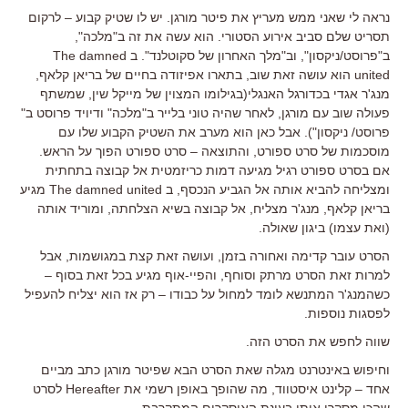
נראה לי שאני ממש מעריץ את פיטר מורגן. יש לו שטיק קבוע – לרקום
תסריט שלם סביב אירוע הסטורי. הוא עשה את זה ב"מלכה",
ב"פרוסט/ניקסון", וב"מלך האחרון של סקוטלנד". ב The damned
united הוא עושה זאת שוב, בתארו אפיזודה בחיים של בריאן קלאף,
מנג'ר אגדי בכדורגל האנגלי(בגילומו המצוין של מייקל שין, שמשתף
פעולה שוב עם מורגן, לאחר שהיה טוני בלייר ב"מלכה" ודיויד פרוסט ב"
פרוסט/ ניקסון"). אבל כאן הוא מערב את השטיק הקבוע שלו עם
מוסכמות של סרט ספורט, והתוצאה – סרט ספורט הפוך על הראש.
אם בסרט ספורט רגיל מגיעה דמות כריזמטית אל קבוצה בתחתית
ומצליחה להביא אותה אל הגביע הנכסף, ב The damned united מגיע
בריאן קלאף, מנג'ר מצליח, אל קבוצה בשיא הצלחתה, ומוריד אותה
(ואת עצמו) ביגון שאולה.
הסרט עובר קדימה ואחורה בזמן, ועושה זאת קצת במגושמות, אבל
למרות זאת הסרט מרתק וסוחף, והפיי-אוף מגיע בכל זאת בסוף –
כשהמנג'ר המתנשא לומד למחול על כבודו – רק אז הוא יצליח להעפיל
לפסגות נוספות.
שווה לחפש את הסרט הזה.
וחיפוש באינטרנט מגלה שאת הסרט הבא שפיטר מורגן כתב מביים
אחד – קלינט איסטווד, מה שהופך באופן רשמי את Hereafter לסרט
שהכי מסקרן אותי בעונת האוסקרים המתקרבת.