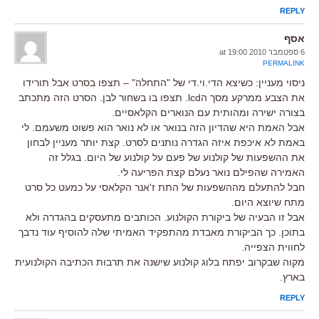
REPLY
אסף
6 ספטמבר 2010 at 19:00
PERMALINK
ניסוי מעניין: כשיצא הדי.וי.די של "התחלה" – תצפו בסרט אבל תורידו
את הצבע ממרקע מסך הlcd. תצפו בו בשחור לבן. הסרט הזה מתכתב
בצורה ישירה ומהותית עם הנוארים הקלאסיים.
אבל האמת היא שהדיון הזה בנואר או לא נואר הוא פשוט משעמם. לי
באמת לא איכפת איזה הגדרה נותנים לסרט. קצת יותר מעניין לבחון
את ההשפעות של קולנוע של פעם על קולנוע של היום. בגלל זה
האמירה שהפילם נואר נעלם קצת הפריעה לי.
חבל להתעלם מההשפעות של התת ז'אנר הקלאסי על כמעט כל סרט
מתח שיוצא היום.
אבל זו הבעיה של ביקורת הקולנוע. הכותבים מתעסקים בהגדרה ולא
בתוכן. כך הביקורת מאבדת מהתפקיד האמיתי שלה להוסיף עוד נדבך
לחווית הצפייה.
מקוה שבקרוב יפתח בלוג קולנוע שישנה את תרבות הכתיבה הקולנועית
בארץ.
REPLY