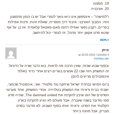
19. ממנטו
20. אורבניה
ו"למישהו" – אינספשן אינו ניאו-נואר לגמרי אבל יש בו המון מהסגנון
הזה: המבוך האורבני, איבוד דרך מוסרית, שאלת זהות, פינות אפילות
בפריים, רקבון נפשי ואפילו דחפו פאם-פאטאל קלאסית. אז כן. על אף
שהוא סרט אקשן יותר מהכל, זה לגמרי יכול להיחשב.
REPLY
איתן
4 ספטמבר 2010 at 20:03
PERMALINK
ובסוף שבוע שכזה, שאין הרבה מה לראות, בוא נדבר שניה על כדורגל.
זה המשחק הזה שבו 22 אנשים בוגרים רצים אחרי כדור (ואלפי
אינפנטילים מריעים להם).
ביום חמישי נבחרת ישראל שיחקה נגד מלטה*, ואני, אינפנטיל שכמוני,
ישבתי בבית וראיתי את המשחק בטלויזיה. אחרי המשחק, אחד מערוצי
הסרטים של הוט שיבץ להקרנה את The damned united, שהיה סרט
סמי-מדובר בשנה שעברה, אבל מעולם לא הגיע להקרנה בארץ.
הקלטתי את הסרט, וראיתי אותו בסוף השבוע. לא מדובר בסרט
מבריק, אבל מהנה ביותר.