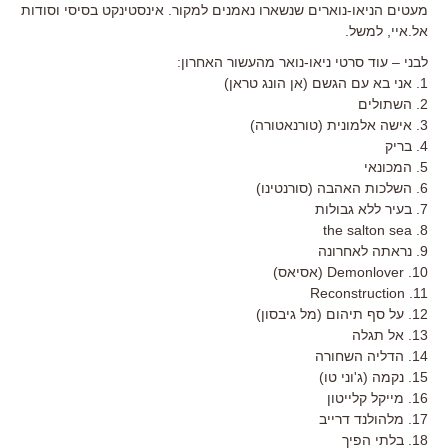
מעטים הניאו-נוארים שנשארו נאמנים למקור. אינסטינקט בסיסי וסודות
אל.איי, למשל.
לבני – עוד סרטי ניאו-נואר מהעשור האחרון:
1. אני בא עם הגשם (אן הונג טראן)
2. השתולים
3. אישה אלמונית (טורנאטורה)
4. בריק
5. המכונאי
6. השלכות האהבה (סורנטינו)
7. בעיר ללא גבולות
8. the salton sea
9. נראתה לאחרונה
10. Demonlover (אסיאס)
11. Reconstruction
12. על סף תיהום (מל גיבסון)
13. אל תגלה
14. הדליה השחורה
15. נקמה (ג'וני טו)
16. מייקל קלייטון
17. מלהולנד דרייב
18. בלתי הפיך