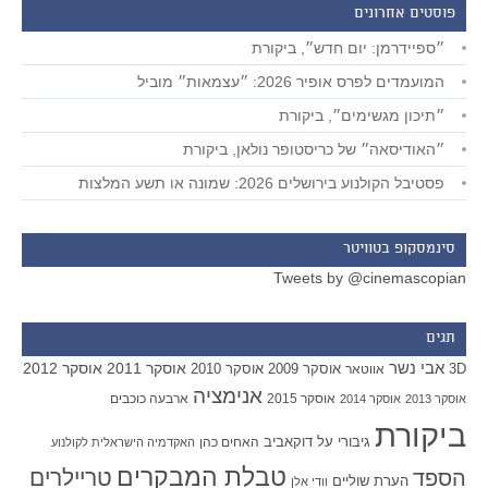
פוסטים אחרונים
״ספיידרמן: יום חדש״, ביקורת
המועמדים לפרס אופיר 2026: ״עצמאות״ מוביל
״תיכון מגשימים״, ביקורת
״האודיסאה״ של כריסטופר נולאן, ביקורת
פסטיבל הקולנוע בירושלים 2026: שמונה או תשע המלצות
סינמסקופ בטוויטר
Tweets by @cinemascopian
תגים
אבי נשר
אוסקר 2011
אוסקר 2012
אוסקר 2009
אוסקר 2010
3D
אווטאר
אנימציה
אוסקר 2015
ארבעה כוכבים
אוסקר 2013
אוסקר 2014
ביקורת
גיבורי על
דוקאביב
האחים כהן
האקדמיה הישראלית לקולנוע
טבלת המבקרים
טריילרים
הספד
הערת שוליים
וודי אלן