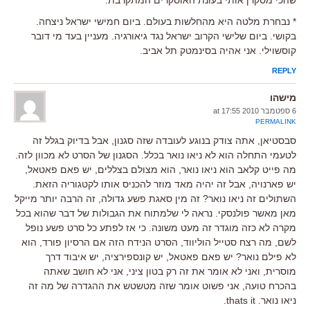
* נבחרת מלטה היא מהחלשות בעולם. ביום חמישי ישראל ניצחה.
בקושי. ביום שלישי הקרוב ישראל נגד גיאורגיה. מעניין בעד מי דובר
קוסשוילי. אני אהיה בסינמטק תל אביב.
REPLY
מישהו
6 ספטמבר 2010 at 17:55
PERMALINK
סבסטיאן, אתה צודק בנוגע לעובדה שזה סגנון, אבל בדיוק בגלל זה
לטעמי התחלה הוא לא ניאו נואר בכלל. הסגנון של הסרט לא מכוון לזה.
מה פייט קלאב הוא ניאו נואר, הוא מצולם בצללים, יש פאם פאטאל,
יש פארנויה, אבל זה יהיה מאד מוזר להכניס אותו לקטגוריה הזאת.
השתולים זה ניאו נואר? זה מין סאגת פשע גדולה, זה הרבה יותר מייקל
מאן מאשר פולנסקי. נראה לי שלמתוח את הגבולות של דבר שהוא בכל
מקרה לא כזה מוגדר זה מעט משונה. כי אז לפתע כל סרט פשע נופל
לשם, מה רצח סטייל הוליווד, הסרט הנידח הזה אם הרסיון פורד, הוא
לא פילם נואר? יש פאם פאטאל, יש קונספירציה, יש איבוד דרך
מוסרית, ואני לא אומר את זה רק בטון ציני, אני לא חושב שאתה
בהכרח טועה, אני פשוט אומר שזה מטשטש את ההגדרה של מה זה
ניאו נואר. thats it.