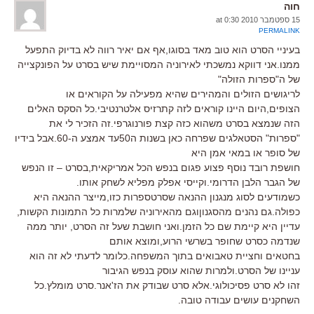
חוה
15 ספטמבר 2010 at 0:30
PERMALINK
בעיניי הסרט הוא טוב מאד בסוגו,אף אם יאיר רווה לא בדיוק התפעל
ממנו.אני דווקא נמשכתי לאירוניה המסויימת שיש בסרט על הפונקצייה
של ה"ספרות הזולה"
לריגושים הזולים והמהירים שהיא מפעילה על הקוראים או
הצופים,היום היינו קוראים לזה קתרזיס אלטרנטיבי.כל הסקס האלים
הזה שנמצא בסרט משהוא כזה קצת פורנוגרפי.זה הזכיר לי את
"ספרות" הסטאלגים שפרחה כאן בשנות ה50עד אמצע ה-60.אבל בידיו
של סופר או במאי אמן היא
חושפת רובד נוסף פצוע פגום בנפש הכל אמריקאית,בסרט – זו הנפש
של הגבר הלבן הדרומי.וקייסי אפלק מפליא לשחק אותו.
כשמודעים לסוג מנגנון ההנאה שסרטספרות כזו,מייצר ההנאה היא
כפולה.גם נהנים מהסגנוןוגם מהאירוניה שלמרות כל התמונות הקשות,
עדיין היא קיימת שם כל הזמן.ואני חושבת שעל זה הסרט, יותר ממה
שנדמה כסרט שחופר בשרשי הרוע,ומוצא אותם
בחטאים וחציית טאבואים בתוך המשפחה.כלומר לדעתי לא זה הוא
עניינו של הסרט.ולמרות שהוא עוסק בנפש הגיבור
זהו לא סרט פסיכולוגי.אלא סרט שבודק את הז'אנר.סרט מומלץ.כל
השחקנים עושים עבודה טובה.