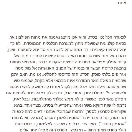
אחת.
לכאורה הכל נכון בסרט והוא אכן מייצג נאמנה את מהות הפילם נואר,
כסוגה קולנועית שפועלת מחוץ למערכת הכלכלית הממוסדת, ולפיכך
יכולה להיות קיצונית יותר ממה שהקולנוע הממוסד יכול להרשות. ואכן,
רמת האלימות שווינטרבוטום מציג בסרט קיצונית למדי. דמותו של
קייסי אפלק מפליאה במכותיה בנשים שנקרות בדרכו, והבמאי מתענג
בהצגת קריסת הבשר והעצמות של הפנים האנושיות אל מול מטח
אגרופים בלתי פוסק. הסרט הזה סדיסטי להפליא. אז מה, האם יתכן
שהבעיה בפילם נואר המודרני אינה בבמאי אלא בקהל, שכמוני טוען
שהוא אוהב פילם נואר אבל מוכן לקבל אותו רק כמוצג קולנועי היסטורי
ולא עכשווי? בהחלט יתכן. אחרי הכל, גם כשג'ון דאהל ניסה להחיות את
הפילם נואר לפני כעשוריים לא ממש נפלתי מהתלהבות. ובכל זאת,
נדמה לי שזה דווקא משהו אחר שהפריע לי בסרט. מצד אחד, ברגע
שקוראים לסרט (ולספר) “הרוצח שבתוכי" אנחנו יודעים למה לצפות
מהדמות, ואז היא נהיית די סטטית לאורך הסרט (כמו לקרוא לדמות
"אמריקן פסיכו"). מצד שני, בכל מה שקשור לאלימות, ווינטרבוטום
הולך בסרט מאוד רחוק – חי נפשי, הסרט הזה אפילו יותר אלים