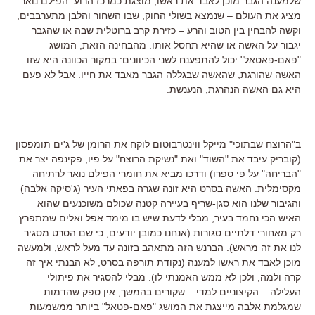
שלמענה הגבר מוכן לאבד את ראשו, מוצגת כמרכז הרוע. הפילם נואר
מציג את העולם – שנמצא בשולי החוק, שבו השחור והלבן מתערבבים,
וקשה להבחין בין הטוב והרע – כזירת קרב ברוטלית שבה או שהגבר
יגבור על האשה או שהיא תחסל אותו. מהבחינה הזאת, המושג
"פאם-פאטאל" יכול להתפענח לשני הכיוונים: במקור הכוונה היא שזו
האשה שהורגת, שהאשה שבגללה הגבר מאבד את חייו. אבל לא פעם
היא גם האשה הנהרגת, הנענשת.
ב"הרוצח שבתוכי" מייקל ווינטרבוטום לוקח את הרומן של ג'ים תומפסון
(קובריק עיבד את "השוד" ואת "נשיקת הרוצח" על פיו, פקינפה יצר את
"הבריחה" על פי ספרו) ודרכו מביא את חומרי הפילם נואר לרתיחה
מקסימלית. האשה בסרט היא זונה שגרה בפאתי העיר (ג'סיקה אלבה)
והגיבור שלנו הוא סגן-שריף בעיירה קטנה שכולם משוכנעים שהוא
האיש הכי נחמד בעיר, מבלי לדעת שיש בו מימד אפל ואלים שמתפרץ
רק מאחורי דלתיים סגורות (אנחנו כמובן יודעים, כי שם הסרט מסגיר
לנו את זה מראש). הברנש הזה מתאהב בזונה עד מעל לראש, ולמעשה
מוכן לאבד את ראשו למענה (נקודת תורפה בסרט, לא הבנתי איך זה
קרה ולמה, ולכן לא ממש האמנתי לו). מבלי להסגיר את פיתולי
העלילה – הקיצוניים למדי – שקורים בהמשך, אין ספק שהדמות
שמגלמת אלבה מייצגת את המושג "פאם-פטאל" ביותר ממשמעות