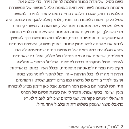
בשם ססיל, שלומדת במנזר וחולמת להיות נזירה, כדי לבטא את
אהבתה העצומה לישו. היא רואה בעצמה גילגול עכשווי של המשוררת
הפלמית הדוויג, שגם התלבטה בחייה האם להפוך לנזירה. למעשה,
ססיל כל כך מסורה לעבודה הרוחנית, ולרצון שלה לסגף את עצמה, היא
אפילו מלחיצה את אמהות המנזר שלה, שרואות בה מישהי קיצונית
מדי בשבילן, והן מרחיקות אותה מהמנזר. כשהיא חוזרת לחיי הנוחות
האריסטוקרטיים והמפונים בפריז, ססיל/הדוויג מחפשת דרך להמשיך
לבטא את אהבתה לישו מחוץ למנזר. באופן משונה, האנשים היחידים
שהיא מגלה עם רמה כזאת של פנאטיות דתית שמתאימה לה הם
מוסלמים, שרואים את עצמם כחייליו של אללה, ואולי גם שאהידים
לעתיד. ססיל מתקרבת דרכם לאיסלם. הבלבול הרוחני – והזליגה
מקיצוניות נוצרית לפנאטיות איסלמית, ובכלל העיון באופן בו אדיקות
דתית דומה זו לזו בכל הדתות – היו יכול להפוך לחומר נפץ בוטה
וקיצוני למדי בידיים של מישהו כמו ברונו דימון, שסרטיו הקודמים
התייחסו לגיבוריהם באופן חסר רחמים. אבל כאן דימון מציע לגיבורתו
מעין ישועה, בסוף שנורא הזכיר לי את סצינת הסיום של הסרט
הישראלי "עיניים פקוחות". שני סרטים שיכולים לעבוד לא רע
כדאבל-פיצ'ר שעוסק בשלוש דתות ובלבול אחד גדול.
2. "לורד", במאית: ג'סיקה האוזנר