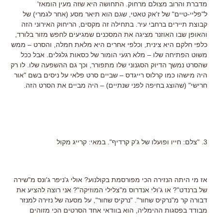
מדברת והרוב מצולם מרחוק. התחושה היא שזה מעין הומאז'
ל"פליי-טיים" של ז'אק טאטי, שגם הוא תיאר מסע (אחר לגמרי) של
קבוצת תיירים ברחבי עיר. בתחילה זה מקסים, הריחוק האירוני הזה
והאופן שבו האוזנר מציגה את המסכנים שמגיעים לחפש מזור בלורד,
כלפי חלקם היא צינית, וכלפי אחרים היא מלאת חמלה, והסרט – ממש
משוט הפתיחה שלו – מלא רגעי הומור של כסאות גלגלים. אבל ככל
שהסרט נמשך הדיוק הסגנוני שלו מתפורר, וכך גם ההשפעה שלו. לו רק
היה מישהו כמו קרלוס רייגדס – שביים סרט פלאי על ניסים בשם "אור
חרישי" (שהוצג בחיפה לפני שנתיים) – היה מביים את הסרט הזה.
3. "צלם: חייו ופועלו של ג'ק קרדיף". במאי: קרייג מקול
אז מי היתה הנזירה הכי מפורסמת בקולנוע? אולי ג'ניפר ג'ונס מ"שירה
של ברנדט"? או ג'ולי אנדרוס מ"צלילי המוזיקה"? אני רוצה להציע את
דבורה קר מ"נרקיס שחור". "נרקיס שחור", על מסעה של נזירה למנזר
מבודד בפסגות ההימליה, הוא בוודאי אחד הסרטים הכי מזוהים