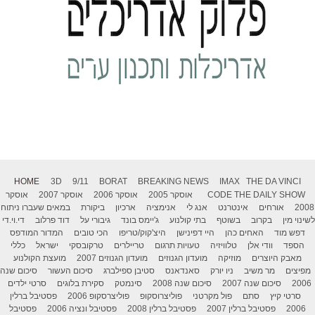
HOME
3D
9/11
BORAT
BREAKING NEWS
IMAX
THE DA VINCI
THE DAILY SHOW
CODE
אוסקר 2005
אוסקר 2006
אוסקר 2007
אוסקר
2008
אורחים
אינטרנט
אנג לי
אנימציה
ארכיון
ביקורת
במאים שעברו ניתוח
לשינוי מין
בקרוב
בשוטף
בתי קולנוע
ג'יימס בונד
גיבורי על
דוד פרלוב
די.וי.די
דפש מוד
האחים כהן
היי דפינישן
היצ'קוק/טריפו
הכי טובים
המדור המודפס
הספד
וודי אלן
טלוויזיה
טעויות תרגום
טריילרים
טרקובסקי
ישראל
כללי
מאבק היוצרים
מוזיקה
מועדון הגנוזים
מועדון הגנוזים 2007
מועצת הקולנוע
מפיצים
מר משיב
ניו יורק
סאנדאנס
סטיבן ספילברג
סיכום העשור
סיכום שנה
2006
סיכום שנה 2007
סיכום שנה 2008
סינמטק
סקירת בלוגים
סרטי ילדים
סרטי קיץ
סתם
פול מקרטני
פוליצרוסקופ
פוליצרסקופ 2006
פסטיבל ברלין
2006
פסטיבל ברלין 2007
פסטיבל ברלין 2008
פסטיבל ונציה 2006
פסטיבל