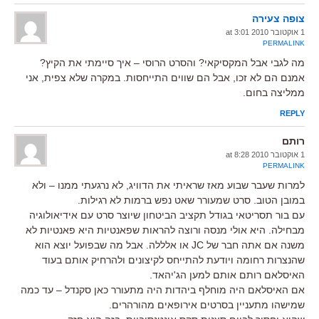
צופה צעירה
1 אוקטובר 2010 at 3:01
PERMALINK
מה לגבי אבל המקסיקאי? והסרט הרוסי – איך סיימתי את הקיץ?
אמנם הם לא זכו, אבל הם שווים התייחסות. במקרה שלא צפית, אני
ממליצה בחום.
REPLY
רותם
1 אוקטובר 2010 at 8:28
PERMALINK
למרות שעבר שבוע מאז שראיתי את הדוויג, לא נרגעתי ממנו – ולא
במובן הטוב. סרט שמעורר שאט נפש ברמות לא רגילות.
עם בור תסריטאי בגודל תקציב הביטחון שיוצר סרט עם אידיאולוגיה
מבחילה. היא אולי מנסה ורוצה להראות שפאנטיות היא פאנטיות לא
משנה אם אתה חבר של JC או אלללה. אבל מה שבפועל יוצא הוא
שהנצרות רחומה ויודעת להתייחס לקיצונים ולהרחיק אותם בעוד
האיסלאם רותם אותם למען הג'יהאד.
אם האיסלאם היה מוחלף ביהדות היה מתעורר כאן סקנדל – עד כמה
שמישהו מתעניין בסרטים אירופאים מהורהרים.