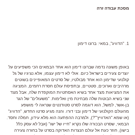
מסכת עבודה זרה
1. "הדוויג", במאי: ברונו דימון
באופן משונה נדמה שברונו דימון הוא אחד הבמאים הכי משפיעים על
יוצרים צעירים בישראל כיום. אולי לא דימון עצמו, אלא נציגיו של גל
קולנועי שדימון הוא אחד מבולטיו, של סרטים המאופיינים בשוטים
מרהיבים וארוכים, סטטיים, ובתפיסת עולם חסרת רחמים, המציגה
את המציאות מצד אחד בשיא האסתטיות המוקפדת שלה, אבל מצד
שני בשיא הבוטות שלה מבחינת מין ואלימות. "משעולים" של הגר
בן-אשר, למשל, הוא דוגמה לסרט סטודנטים שנראה לי מושפע
מהעולם הקולנועי של דימון ובני דורו. והנה מגיע סרטו החדש, "הדוויג"
(או שמא "האדוויץ'"?), ולמרבה ההפתעה הוא מלא עידון, חמלה וחסד.
הבמאי, שסרט הבכורה שלו נקרא "חייו של ישו" (אבל לא עסק כלל
בישו), חוזר כעת אל עולם הנצרות האדוקה בסרט על בחורה צעירה