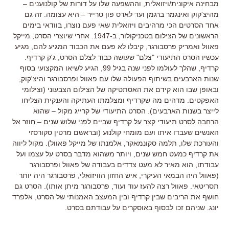
מבחינה איקונית/ויזואלית, וההשפעה שלו על דורות של קולנוענים –
מהיצ'קוק ואינגמר ברגמן ועד לארס פון טרייר – היא עצומה. זה גם
אחד הסרטים הכי מרהיבים ויזואלית שאי פעם נוצרו, בוודאי בימים
הראשונים של הצילום בטכניקולור, ב-1947. אחרי שיוצרי הסרט, מייקל
פאוול ואמריק פרסבורגר, קיבלו לא פעם את הכבוד המגיע להם, מגיע
עכשיו הסרט התיעודי "צלם" שעושה כבוד לצלם הסרט, ג'ק קרדיף.
קרדיף, שהלך לעולמו לפני שנה בגיל 99, הגיע לשיאו המקצועי בסוף
שנות הארבעים בשיתוף הפעולה שלו עם פאוול ופרסבורגר והיצ'קוק,
ובאופן שבו הוא קידם את האסתטיקה של הצילום הצבעוני (וצילומי
האפקטים. מדהים מה שקרדיף ומצלמתו העתיקה והענקית הצליחו
לייצר בשנות הארבעים). הסרט התיעודי של קרייג מקול – שהוא
הרחבה לסרט תיעודי קצר על קרדיף שביים לפני שלוש שנים – חוזר אל
האנשים שעבדו איתו ועם מומחי קולנוע (ובראשם מרטין סקורסזי
והעורכת שלו, תלמה סקונמאקר, אלמנתו של מייקל פאוול). מקול ליווה
את קרדיף כמעט חמש שנים, ויותר משהוא מדבר בסרט על עצמו ועל
עבודתו, הוא מאיר לא מעט צדדים בעבודה של פאוול ופרסבורגר
(פאוול היה הבמאי העיקרי, איש החזון הוויזואלי, פרסבורגר היה יותר
תסריטאי. פאוול רצה להעז עוד ועוד, פרסבורגר מיתן אותו). הסרט גם
חושף את הריבים שבין קרדיף ובין המעצב האמנותי של הסרט, אלפרד
יונג. שניהם זכו לבסוף באוסקרים על עבודתם בסרט.