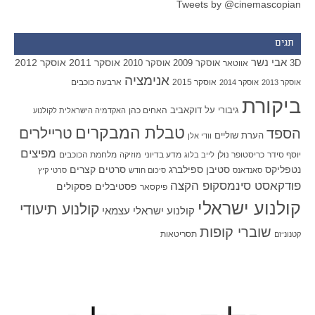
Tweets by @cinemascopian
תגים
אבי נשר
אוסקר 2011
אוסקר 2012
אוסקר 2009
אוסקר 2010
3D
אווטאר
אנימציה
אוסקר 2015
ארבעה כוכבים
אוסקר 2013
אוסקר 2014
ביקורת
גיבורי על
דוקאביב
האחים כהן
האקדמיה הישראלית לקולנוע
טבלת המבקרים
טריילרים
הספד
הערת שוליים
וודי אלן
מפיצים
יוסף סידר
כריסטופר נולן
מדע בדיוני
מלחמת הכוכבים
לייב בלוג
מוזיקה
סטיבן ספילברג
סרטים קצרים
נטפליקס
סאנדאנס
סיכום חודש
סרטי קיץ
פודקאסט סינמסקופ הקצה
פסטיבלים
פסקולים
פיקסאר
קולנוע ישראלי
קולנוע תיעודי
קולנוע ישראלי עצמאי
שוברי קופות
תסריטאות
קטנוניזם