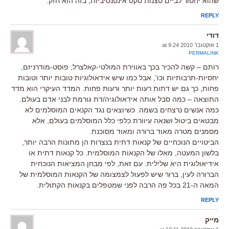
שהוא יחסור לביים סצנות סקס אינטנסיביות, בזה הוא חזק.
REPLY
דודי
1 אוקטובר 2010 at 9:24
PERMALINK
רותם – קשה להכיר בכך באווירת המולטי-קאלצרל, פוסט-מודרניזם,
יחסיות-תרבותיות וכו', אבל כמו שיש אידאולוגיות טובות יותר וטובות
פחות, כך גם יש דתות רעות יותר ורעות פחות. המדד העיקרי הוא מדד
התוצאה – כמה סבל אותה אידאולוגיה/דת גורמת לבני אדם בעולם.
כמה אנשים נרצחים בשמה. כשיוצאים נגד הקנאים המוסלמים לא
מבטאים ביטול ושנאה עיוורת כלפי כלל המוסלמים בעולם, אלא
מסמנים מטרה מאוד ברורה ומאוד מסוכנת.
הביטויים הנוכחיים של קנאות דתית בנצרות הן מתונות הרבה יותר,
בלשון המעטה, מאלו של הקנאות המוסלמית. כל קנאות דתית או
אידיאולוגית היא שלילית. עם זאת, לפי מבחן המציאות הנוכחית
הברורה לעין, ברור שיש לפעול לצמצומה של הקנאות המוסלמית של
המאה ה-21 בכל פה הרבה לפני שמטפלים בקנאות הקתולית.
REPLY
מייק