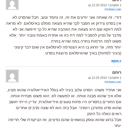
1 אוקטובר 2010 at 12:20
PERMALINK
דודי, זה שאתה ואני יודעים את זה, זה נחמד וטוב. חבל שהסרט לא.
אין בסרט צידוק או הסבר לכך שהיא מצאה מפלט באיסלאם. לא מראה
למה דווקא שם היא מצאה את האהבה שהיא כל כך חיפשה.אני לא
מדבר על נסיון להסביר למה דת כזו או אחרת באמת טובה יותר. אלא
פשוט למה הדמות בחרה במה שהיא בחרה.
יותר מזה, עד הרגע בו היא הצטרפה לאיסלאם אין שום דבר קיצוני
(בעיני לפחות) באיך שהאיסלאם מיוצגת בסרט.
REPLY
רותם
1 אוקטובר 2010 at 12:24
PERMALINK
אני אחדד משהו: הסרט עלוב בעיני לא בגלל האידיאולוגיה שהוא מציג,
אלא איך שהוא מבנה אותה. או למעשה לא. הוא פשוט מנחית אותה.
אם החורים בתסריט היו פחות טעונים אידיאולוגית, עדיין הייתי חושב
שהוא סרט מחורבן ויומרני. אבל בזה הוא לא שונה מרבים אחרים.
רואים כאלה כל הזמן.
אבל ברגע שהוא עוסק בנושאים שהם נפיצים, אז הביקורת שלי חריפה
יותר.