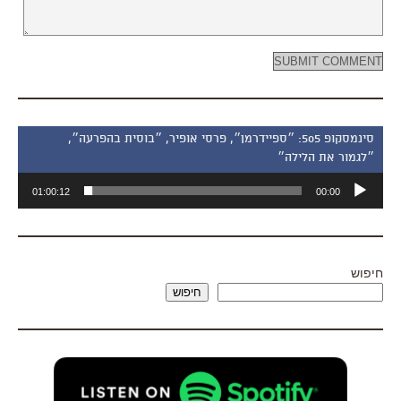
סינמסקופ 505: ״ספיידרמן״, פרסי אופיר, ״בוסית בהפרעה״,
״לגמור את הלילה״
נגן
01:00:12
00:00
אודיו
חיפוש
חיפוש