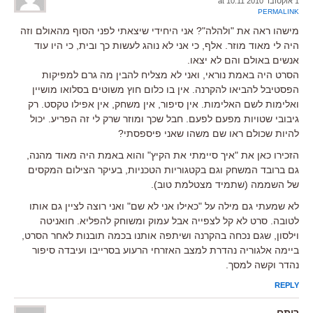
1 אוקטובר 2010 at 10:11
PERMALINK
מישהו ראה את "ולהלה"? אני היחידי שיצאתי לפני הסוף מהאולם וזה
היה לי מאוד מוזר. אלף, כי אני לא נוהג לעשות כך ובית, כי היו עוד
אנשים באולם והם לא יצאו.
הסרט היה באמת נוראי, ואני לא מצליח להבין מה גרם למפיקות
הפסטיבל להביאו להקרנה. אין בו כלום חוץ משוטים בסלואו מושיין
ואלימות לשם האלימות. אין סיפור, אין משחק, אין אפילו טקסט. רק
גיבובי שטויות מפעם לפעם. חבל שכך ומוזר שרק לי זה הפריע. יכול
להיות שכולם ראו שם משהו שאני פיספסתי?
הזכירו כאן את "איך סיימתי את הקיץ" והוא באמת היה מאוד מהנה,
גם ברובד המשחק וגם בקטגוריות הטכניות, בעיקר הצילום המקסים
של השממה (שתמיד מצטלמת טוב).
לא שמעתי גם מילה על "כאילו אני לא שם" ואני רוצה לציין גם אותו
לטובה. סרט לא קל לצפייה אבל עמוק ומשוחק להפליא. חואניטה
וילסון, שגם נכחה בהקרנה ושיתפה אותנו בכמה תובנות לאחר הסרט,
ביימה אלגוריה נהדרת למצב האזרחי הרעוע בסרייבו ועיבדה סיפור
נהדר וקשה למסך.
REPLY
רותם