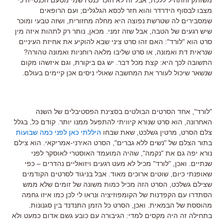
מצבו לבסוף הידרדר והוא חזר לכסא הגלגלים; ועם הרופאים
שמסבירים לה שטרשת נפוצה היא מחלה מחזורית, ושזה טבעי ומוכר
שיש רגעים של הטבה, אבל שזה זמני. מכאן, נותר רק לתהות איזה מין
סרט הוא "לורד": האם זהו סרט ציני שבא להוקיע את אחיזת העיניים
שנראית דת ואמונה, או סרט שליבו מלאה רוחניות ואמונה טהורה?
התשובה לכך היא: קצת מכל דבר. יש גם ביקורת, וגם איזשהו מקום
שנשאר שיכול לעורר את המחשבה שאולי ניסים אכן קיימים בעולם.
"לורד", אחד הסרטים הבולטים בסצינת הפסטיבלים של השנה
האחרונה, הוא סרט שנורא קיוויתי להתפעל ממנו יותר. קודם כל, בגלל
צלם הסרט, מרטין גשלכט, שאת שבחו
היללתי כאן לפני כמה שבועות
בתור הצלם של "נשים ללא גברים", הסרט האירני-אמריקאי. הוא צילם
נורא יפה גם את "נקמה", שהיה המועמד האוסטרי לאוסקר לפני
שנתיים. ואכן, "לורד" מכיל לא מעט רגעים ויזואליים נהדרים – כפי
שאופנתי כיום, שוטים ארוכים מאוד. אבל בניגוד לסרטים הקודמים
שצילם גשלכט, הסרט הזה מכיל כמות משונה של זומים שלא ממש
הסתדרו עם הקפדנות של הקומפוזיציה ונראו לי לכן כמו איזו גחמה
מהוססת של הבמאית. ואכן, הסרט כל הזמן התנדנד בין סגנונות.
בתחילה זה היה מקסים למדי: הגיבורה עם כובע גשם אדום כמעט ולא