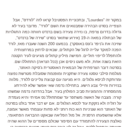
במקור זה "Lourdes", ובתכוניית הפסטיבל קראו לזה "לורדס", אבל
הצפייה בסרט הבהירה שמבטאים את השם "לורד". מדובר בעיר לא
גדולה בדרום צרפת, בו נזירה צעירה בשם ברנדט חוותה כמה התגלויות
של הבתולה במאה ה-19 (אירוע שתואר בסרט "שירה של ברנדט",
שזיכה את ג'ניפר ג'ונס באוסקר). בכמעט 200 השנה שעברו מאז, לורד
הפכה למוקד עלייה לרגל של הקתולים, שבאים לרחוץ במרחצותיה
ולהתפלל לריפוי חוליים. חמישה מיליון קתולים מגיעים לעיר הקטנה
הזאת בשנה אחת, ולא מעט ניסים אכן (ככל הנראה) התחוללו שם.
בסרטה דובר הצרפתית של הבמאית האוסטרית ג'סיקה האוזנר,
מגלמת סילבי טסטו צעירה שתקנית ומופנמת שסובלת מטרשת נפוצה
ומרותקת לכיסא גלגלים. היא מגיעה עם קבוצת צליינים ללורד, מלווה
בנזירות וחיילי צבע הישע. בתחילה נדמה שאי אפשר שלא להירתע
מהמסחרה וההמוניות סביב הפולחן בעיר. אבל בהדרגה נדמה שמשהו
קורה: מצבה של האשה משתפר עד שמתחולל נס אמיתי והיא נעמדת
על רגליה ולא נזקקת עוד לכסא הגלגלים. אם יש דבר אחד בולט בסרטה
של האוזנר הוא שציניות הוא כוח רוחני לא פחות עוצמתי מאשר אמונה,
אלא שהשפעתו הרסנית. אל מול הפליאה שבאקט ההבראה הפתאומי,
נאלצת הצעירה להתמודד עם הסיפור שכולם מספרים על ההוא שהיה
משותק והתחיל ללכת, אבל זה לא הוכר כנס רשמי מטעם הכנסייה כי