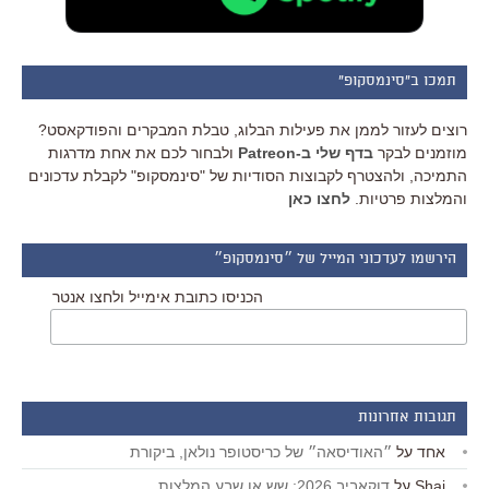
תמכו ב"סינמסקופ"
רוצים לעזור לממן את פעילות הבלוג, טבלת המבקרים והפודקאסט?
מוזמנים לבקר
בדף שלי ב-Patreon
ולבחור לכם את אחת מדרגות
התמיכה, ולהצטרף לקבוצות הסודיות של "סינמסקופ" לקבלת עדכונים
והמלצות פרטיות.
לחצו כאן
הירשמו לעדכוני המייל של ״סינמסקופ״
הכניסו כתובת אימייל ולחצו אנטר
תגובות אחרונות
אחד
על
״האודיסאה״ של כריסטופר נולאן, ביקורת
Shai
על
דוקאביב 2026: שש או שבע המלצות