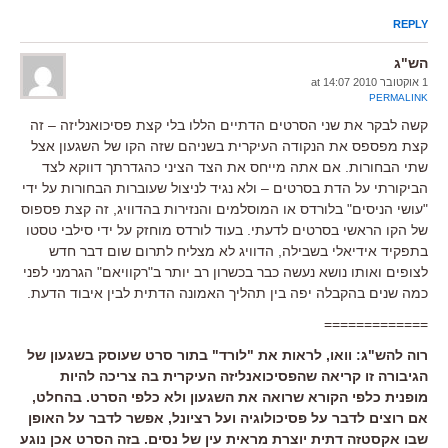
REPLY
הש"ג
1 אוקטובר 2010 at 14:07
PERMALINK
קשה לבקר את שני הסרטים הדתיים הללו בלי קצת פסיכואנליזה – זה
קצת מפספס את הנקודה העיקרית בשניהם שזה הקו של השגעון אצל
שתי הבחורות. אם אתה מייחס את הצד הציני כהגדרתך דווקא לצד
הביקורתי על הדת בסרטים – ולא נגיד לניצול שעוברות הבחורות על ידי
"עושי הניסים" בלורדס או המוסלמים והנזירות בהדוויג, זה קצת פספוס
של הקו הראשי בסרטים לדעתי. בעוד לורדס מוחזק על ידי סילבי טסטו
בתפקיד אידיאלי בשבילה, הדוויג לא מצליח לתרום שום דבר חדש
לצופים ואותו נושא נעשה כבר בכשרון רב יותר ב"רקוויאם" הגרמני לפני
כמה שנים בהקבלה יפה בין תהליך האמונה הדתית לבין איבוד הדעת.
=============
רוה להש"ג: וואו, לראות את "לורד" בתור סרט שעוסק בשגעון של
הגיבורה זו קריאה שהפסיכואנליזה העיקרית בה צריכה להיות
מופנית כלפי הקורא שרואה את השגעון ולא כלפי הסרט. בהחלט,
אם רוצים לדבר על פסיכולוגיה ועל רציונל, אפשר לדבר על האופן
שבו אקסטזה דתית יוצרת מראית עין של נסים. בזה הסרט אכן נוגע