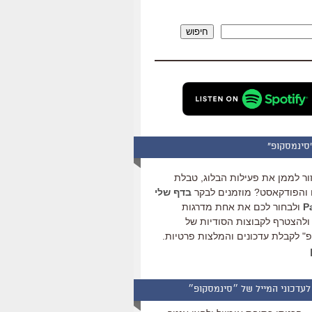
להגביר
או
חיפוש
להנמיך
עוצמת
שמע.
סינמסקופ"
ור לממן את פעילות הבלוג, טבלת
והפודקאסט? מוזמנים לבקר
בדף שלי
ולבחור לכם את אחת מדרגות
ולהצטרף לקבוצות הסודיות של
" לקבלת עדכונים והמלצות פרטיות.
לעדכוני המייל של ״סינמסקופ״