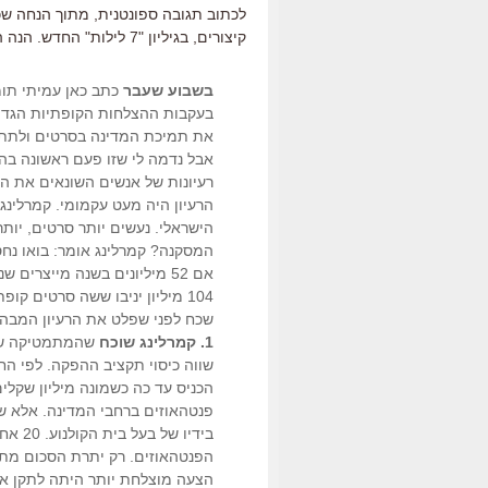
לכתוב תגובה ספונטנית, מתוך הנחה 
קיצורים, בגיליון "7 לילות" החדש. הנה הגרסה המעט יותר ארוכה שלה:
בשבוע שעבר
כתב כאן עמיתי תומר
בעקבות ההצלחות הקופתיות הגדול
את תמיכת המדינה בסרטים ולתת 
אבל נדמה לי שזו פעם ראשונה בה 
רעיונות של אנשים השונאים את הקו
הישראלי. נעשים יותר סרטים, יות
המסקנה? קמרלינג אומר: בואו נחס
אם 52 מיליונים בשנה מייצרי
104 מיליון יניבו ששה סרטים ק
שכח לפני שפלט את הרעיון המבהי
1. קמרלינג שוכח
שהמתמטיקה של 
שווה כיסוי תקציב ההפקה. לפי החש
הכניס עד כה כשמונה מיליון שקלי
בידיו 
הפנטהאוזים. רק יתרת הסכום מתח
הצעה מוצלחת יותר היתה לתקן את 