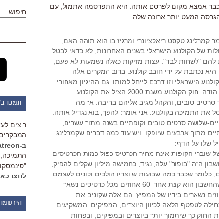
שכבר אמצא מקום לפרסם אותה. היא התפרסמה אתמול, עם
חיפוש
 קמרלינג טקסט ריאקציונרי ומרגיז בו הוא תוהה האם,
ות של הקולנוע הישראלי בשנים האחרונות, לא כדאי לבטל
להם "לשחות לבד". עצות מזיקות כאלה נשמעות לא פעם,
היא נכתבת על ידי חובב קולנוע. ברוב המקרים אלה
לנוע הישראלי וזו דרכם לייחל למותו. גם ההיגיון מאחורי
הרעיון היה מעט עקמומי. קמרלינג הודה: חוק הקולנוע משנת 2000 הציל את הקולנוע
ר סרטים טובים, והקהל מגיב אליהם בחיבה. אז מה
תמכו ב"
ל את התמיכה בקולנוע. אני אומר: להפך, בוא נגדיל אותה.
ם שניים-שלושה סרטים טובים וקופתיים בשנה מתוך עשרים,
רוצים לעז
ופתיים מתוך ארבעים שיופקו. ויש עוד כמה דברים שקמרלינג
המבקרים 
ל שלו על הדף:
ב-Patreon
שוברי הקופות אינה מחיר הכרטיס כפול כמות הכרטיסים
התמיכה, 
בון הזה "בופור" עלה, נגיד, כחמישה מיליון שקלים להפיק,
"סינמסקופ
ם, כלומר שכבר כמה שבועות שיוצריו הולכים וקונים לעצמם
לחצו כאן
פנטהאוזים ברחבי המדינה. אלא שהחשבון הוא קצת אחר: 60 אחוזים מכל כרטיסים נשאר
של בעל בית הקולנוע. 20 אחוזים נשארים בידיו של המפיץ. הם אלה שקונים את
הירשמו 
ילה לטפטף הלאה לכיוון היוצרים, המפיקים והמשקיעים.
החוק כך שיתמוך יותר ביוצרים ובמפיקים, ובפחות