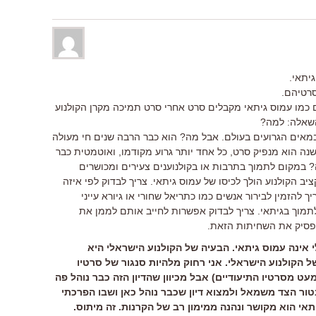
יתאי.
סרטיהם.
 כמו עמוס גיתאי מקבלים סרט אחרי סרט תמיכה מקרן הקולנוע
 השאלה: למה?
במאים הגרועים בעולם. אבל מה? הוא כבר הרבה שנים חי מעולה
נה הוא מנפיק סרט, כל אחד יותר גרוע מקודמו, ואוטמטית כבר
 במקום לתמוך בתרבות או בקולנוענים צעירים ומכושרים
 הקולנוע הולך לכיסו של עמוס גיתאי. צריך לבדוק לפי איזה
ך להזמין לבירור אנשים כמו כתריאל שחורי או גיורא עייני
מוך בגיתאי. צריך לבדוק אפשרות לחייב אותם לממן את
פסיק את השחיתות הזאת.
י אינה עמוס גיתאי. הבעיה של הקולנוע הישראלי היא
 הקולנוע הישראלי. אני רחוק מלהיות סנגור של סרטיו
עט מסרטיו התיעודיים) אבל מכיוון שהדיון הזה כבר נוהל פה
ור הצד משמאל ולמצוא דיון שכבר נוהל כאן ושבו הפרכתי
י הוא מקושר ונהנה ממימון רב של הקרנות. זה מיתוס.