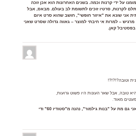
ומנו על ידי קרנות וכמה. בשנים האחרונות הוא אכן זוכה
שתלם לקרנות, סרטיו זוכים לתשומת לב בעולם. מבאס, אבל
ת אני שונא את "איזור חופשי", חושב שהוא סרט איום
י מרגיש – למרות אי חיבתי למוצר – גאווה גדולה שסרט שאני
בפסטיבל קאן.
ית וטובה?!?!?!
 טובה, אבל שאר העונות היו פשוט גרועות,
מעטים מאוד.
רוה לדני: אז זה לא רגע טוב לספר שאני גם מת על "בנות גילמור", נהנה מ"סטודיו 60" ודי