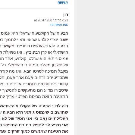
REPLY
רון
21 אפריל 2007 at 20:47
PERMALINK
הבעיה של הקולנוע הישראלי היא עמוס ג
ישנם יוצרי קולנוע שראוי ורצוי לתמוך ב
הבעיה היא כשאנשים כוחניים ומקושרים
הישראלי או קרן רבינוביץ'. ואז נשאלת
עמוס גיתאי הוא שרלטן קולנוע, אחד ה
על חשבון משלם המיסים הישראלי. כל ש
מקבל תמיכה לסרטו הבא. ואז מה קורה?
שתסריטיהם נדחים פעם אחר פעם, תקציב
קרטריונים סרטים נתמכים או נדחים. צרי
שיסבירו מדוע הם מתעקשים להמשיך לת
התמיכה הזאת מכיסם הפרטי. צריך לה
רוה לרון: הבעיה של הקולנוע הישראל
שחושבים שעמוס גיתאי היא הבעיה של
העלילתיים (אם כי, אני חסיד של לא מ
אני מציע לך לחפש בתיבת החיפוש בט
את הטענה שאנשים כמוך זורקים שגיתא