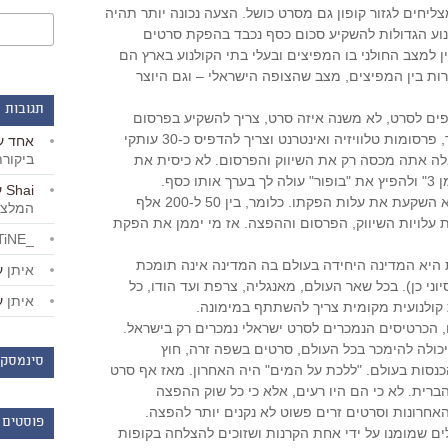
ליחים לגזור קופון גם מסרט כושל. הצעה נכונה יותר תהיה
נוע הגדולות להשקיע סכום כסף נכבד בהפקת סרטים
ן למצב החולני בו המפיצים ובעלי בתי הקולנוע בארץ הם
ות בין המפיצים, מצב שהצופה הישראלי – וגם היוצר
תגובות 
ים לסרט, לא משנה איזה סרט, צריך להשקיע בפרסום
בעיתונים, שלטי חוצות, יחסי ציבור, פרסומות טלוויזיה ואינטרנט וצריך להדפיס כ-30 עותקי
אחד
ע
ביקור
 הכרטיסים האלה אתה מכסה רק את השיווק והפרסום. לא כיסית את
הפקת הסרט. להפיץ את "ספיידרמן 3" ולהפיץ את "בופור" עולה לך בערך אותו כסף.
Shai
ע
כשההבדל הוא שב"ספיידרמן 3" לא השקעת את עלות הפקתו. כלומר, בין 50 ל-200 אלף
המלצו
 עלויות השיווק, הפרסום וההפצה. אז מי יממן את הפקת
_LiBERTiNE_
היא המדינה היחידה בעולם בה המדינה אינה תומכת
איתן
ע
יוני כן). בכל שאר העולם, מאנגליה, צרפת ועד הודו, כל
איתן
ע
קולנועית מקומית צריך להשתתף במימונה.
הכרטיסים הנמכרים לסרט ישראלי נמכרים רק בישראל.
כולה להימכר בכל העולם, סרטים בשפה זרה, חוץ
סינמסקו
כנסות בעולם. "ללכת על המים" היה האחרון. מאז אף סרט
רית. לא כי הם היו רעים, אלא כי כל שוק ההפצה
רונות וסרטים זרים פשוט לא נקנים יותר להפצה.
פוסטים 
 שמומנו על ידי אחת הקרנות ושזוכים להצלחה בקופות