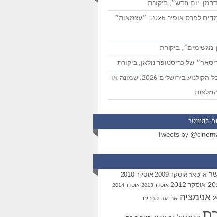
רמן: יום חדש״, ביקורת
המועמדים לפרס אופיר 2026: ״עצמאות״
 מגשימים״, ביקורת
סאה״ של כריסטופר נולאן, ביקורת
פסטיבל הקולנוע בירושלים 2026: שמונה או
מלצות
פ בטוויטר
Tweets by @cinem
שר
אוסקר 2009
אוסקר 2010
אווטאר
אוסקר 2012
אוסקר 2013
אוסקר 2014
אנימציה
ארבעה כוכבים
רת