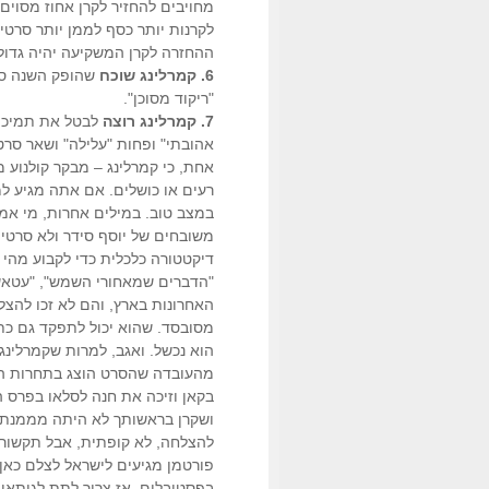
מחויבים להחזיר לקרן אחוז מסוים
לקרנות יותר כסף לממן יותר סרטי
ההחזרה לקרן המשקיעה יהיה גדול 
6. קמרלינג שוכח
שהופק השנה סרט
"ריקוד מסוכן".
7. קמרלינג רוצה
לבטל את תמיכת ה
אהובתי" ופחות "עלילה" ושאר סר
אחת, כי קמרלינג – מבקר קולנוע מ
רעים או כושלים. אם אתה מגיע ל
במצב טוב. במילים אחרות, מי אמר
משובחים של יוסף סידר ולא סרטים
דיקטטורה כלכלית כדי לקבוע מהי 
"הדברים שמאחורי השמש", "עטאש"
האחרונות בארץ, והם לא זכו להצל
מסובסד. שהוא יכול לתפקד גם כתר
הוא נכשל. ואגב, למרות שקמרלינג
מהעובדה שהסרט הוצג בתחרות הרש
בקאן וזיכה את חנה לסלאו בפרס 
ושקרן בראשותך לא היתה מממנת 
להצלחה, לא קופתית, אבל תקשורתי
פורטמן מגיעים לישראל לצלם כאן 
בפסטיבלים. אז צריך לתת לגיתאי