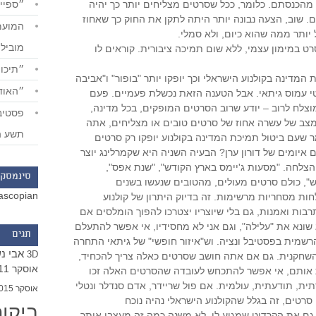
״ספייד
 מהכנסתם. כלומר, ככל שסרטים מצליחים יותר כך יהיה
ם. שוב, הצעה נבונה יותר היתה לתקן את החוק כך שאחוז
יותר ממה שהוא כיום, ולא סמלי.
מוביל
 במימון עצמי, ללא שום תמיכה ציבורית. קוראים לו
״תיכון
מדינה בקולנוע הישראלי וכך יופקו יותר "בופור" ו"אביבה
״האודי
טי עמוס גיתאי. אבל הטענה הזאת נכשלת פעמיים. פעם
וצלח לרוב – יודע שרוב הסרטים המופקים, בכל מדינה,
מצב של עשרה אחוז של סרטים טובים או מצליחים, אתה
תשע ה
 שעם ביטול תמיכת המדינה בקולנוע יופקו רק סרטים
 איומים של דורון ערן? הבעיה השניה היא שקמרלינג יוצר
הצלחה. "מסעות ג'יימס בארץ הקודש", "שנת אפס",
סינמסקו
, כולם סרטים מעולים, מהטובים שנעשו בשנים
ascopian
חות מסחריות מרשימות. זה בדיוק היתרון של קולנוע
בות ואמנות, גם בלי שיוצריו יצטרכו להפוך הומלסים אם
 שונא את "עלילה", וגם אני לא מחסידיו, אי אפשר להתעלם
תגים
מית בפסטיבל ונציה. וש"איזור חופשי" של גיתאי התחרה
אבי נ
3D
השחקנית. גם אם אתה חושב שסרטים כאלה צריך להכחיד,
אוסקר 2011
אותם, אי אפשר להתכחש לעובדה שהסרטים האלה זכו
ת, תודעתית, עולמית. אם פול שריידר, אדם סנדלר ונטלי
אוסקר 2015
סרטים, זה בגלל שהקולנוע הישראלי נהיה נוכח
ביקו
 גם את הקרדיט שמגיע לו, לא משנה כמה זה מעצבן אותך.