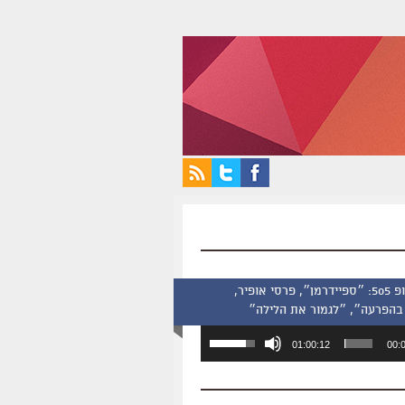
סינמסקופ 505: ״ספיידרמן״, פרסי אופיר,
בהפרעה״, ״לגמור את הלילה״
השתמש
01:00:12
00:
במקש
למעלה/למטה
כדי