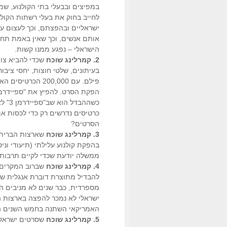
במפיצים ובבעלי בתי הקולנוע, שמצ
לחייב בחוק את בעלי רשתות הקול
ישראליים ובהפצתם, וכך לעצום עי
אותם אנשים, וכך שאין באמת תחר
הישראלי – נפגע ממנו קשות.
2. קמרלינג שוכח
שכדי להביא צופ
פילם. עם 200,000
כרטיסים נדרשים רק כדי לכסות את
הסרטים?
3. קמרלינג שוכח
שארצות הברית 
בהפקת קולנוע עלילתי (תיעודי וניס
ממשלה יודעת שכדי לקיים תרבות 
4. קמרלינג שוכח
שברוב המקרים, 
להבדיל מתוצרת דוברת אנגלית שי
מספרדית, כבר שנים לא מניבים ה
ישראלי לא נמכר להפצה בארצות הב
האמריקאי השתנה בחמש השנים האח
5. קמרלינג שוכח
שסרטים ישראלים