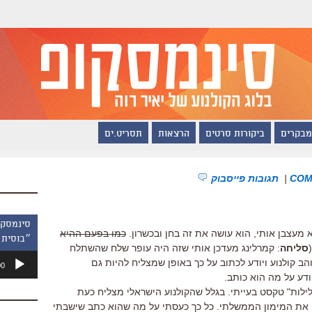
מבקרים
ביקורות סרטים
הרצאות
תסריט.ים
|
תגובות פייסבוק
 מעצבן אותי, הוא עושה את זה בחן ובכשרון.
כמו בפעם ההיא
״בוסית 
סליחה
: קמרלינג מעדכן אותי שזה היה עופר שלח שהשתלח
נגן
הב קולנוע ויודע לכתוב על כך באופן שמצליח להיות גם
00
אודיו
ודע על מה הוא כותב.
ל בשבוע שעבר הוא כתב טקסט ל"7 לילות" טקסט בעייתי. בגלל שהקולנוע הישראלי מצליח כעת
לו את המימון הממשלתי. כל כך כעסתי על מה שהוא כתב שישבתי