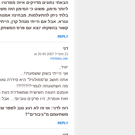
הבאתי נתונים מדויקים איזה מסרטיו מ
ליותר מימון, פשוט כי המימון הזה מ
בלתי ניתן להתעלמות. מבחינה אמנותי
ונורא. אבל אם הייתי מנהל קרן, היית
קשור בהפקתו יוצא עם פרס המשחק 
REPLY
דני
21 אפריל 2007 at 20:49
PERMALINK
יאיר,
אני הייתי בשוק ששמעתי!…
אתה חושב ש"סמולוויל" היא סידרה גאונ
מה השתגעתה לגמרי?!?!?!?!
אומנם העונה השישית שמשודרת כעת היא
זאת אומרת, היו פרקים טובים!… אבל 
משתעמם מ"גיבורים"?
REPLY
דני