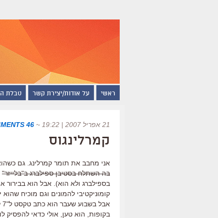
ראשי
על אודות/יצירת קשר
טבלת ה
21 אפריל 2007 | 19:22
~
46 COMMENTS
קמרלינגוס
אני מחבב את תומר קמרלינג. גם כשהוא
בה השתלח בסטיבן ספילברג ב"בלייזר"
(
בספילברג ולא הוא). אבל הוא בבירור או
קומוניקטיבי להמונים וגם מוכיח שהוא י
אב
בקופות, הוא טען, אולי כדאי להפסיק 