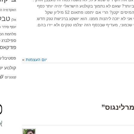
ותר? שאם לא נתמוך בקולנוע הישראלי יהיה יותר כסף
האקדמיה הי
להאכיל בו קשישים ועניים? שנטל המיסים יקטן? הרי אם יתפנו פתאום 52 מיליון שקל
טבל
 אני לא יזכה ליהנות ממנו. הוא יושקע ברכישת טנק חדש.
אלן
שכמוני, מעדיף שבכסף הזה יצלמו טנקים ולא יירו בהם.
יוסף סידר
כ
מלחמת הכו
ספילברג
ס
פודקאסט
פסטיבלים
יום העצמות
»
קולנוע י
שו
קטנוניזם