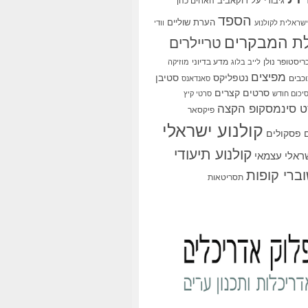
גיבורי על
דוקאביב
האחים כהן
הספד
הערת שוליים
שראלית לקולנוע
וודי
ת המבקרים
טריילרים
ריסטופר נולן
מדע בדיוני
לייב בלוג
מוזיקה
מפיצים
סטיבן
נטפליקס
כבים
סאנדאנס
סרטים קצרים
יכום חודש
סרטי קיץ
 סינמסקופ הקצה
פיקסאר
קולנוע ישראלי
פסקולים
קולנוע תיעודי
שראלי עצמאי
ברי קופות
תסריטאות