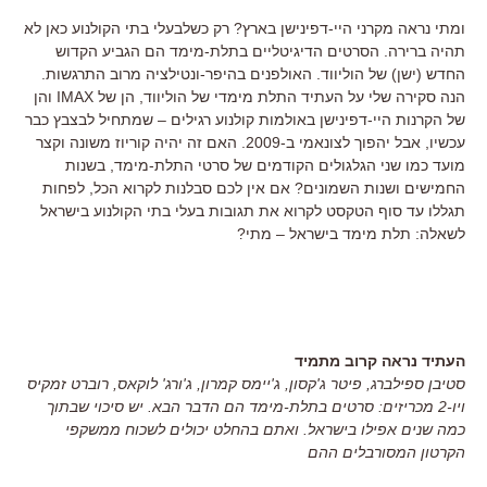
ומתי נראה מקרני היי-דפינישן בארץ? רק כשלבעלי בתי הקולנוע כאן לא
תהיה ברירה. הסרטים הדיגיטליים בתלת-מימד הם הגביע הקדוש
החדש (ישן) של הוליווד. האולפנים בהיפר-ונטילציה מרוב התרגשות.
הנה סקירה שלי על העתיד התלת מימדי של הוליווד, הן של IMAX והן
של הקרנות היי-דפינישן באולמות קולנוע רגילים – שמתחיל לבצבץ כבר
עכשיו, אבל יהפוך לצונאמי ב-2009. האם זה יהיה קוריוז משונה וקצר
מועד כמו שני הגלגולים הקודמים של סרטי התלת-מימד, בשנות
החמישים ושנות השמונים? אם אין לכם סבלנות לקרוא הכל, לפחות
תגללו עד סוף הטקסט לקרוא את תגובות בעלי בתי הקולנוע בישראל
לשאלה: תלת מימד בישראל – מתי?
העתיד נראה קרוב מתמיד
סטיבן ספילברג, פיטר ג'קסון, ג'יימס קמרון, ג'ורג' לוקאס, רוברט זמקיס
ויו-2 מכריזים: סרטים בתלת-מימד הם הדבר הבא. יש סיכוי שבתוך
כמה שנים אפילו בישראל. ואתם בהחלט יכולים לשכוח ממשקפי
הקרטון המסורבלים ההם