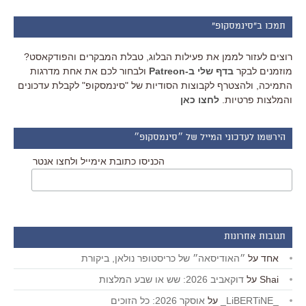
תמכו ב"סינמסקופ"
רוצים לעזור לממן את פעילות הבלוג, טבלת המבקרים והפודקאסט?
מוזמנים לבקר
בדף שלי ב-Patreon
ולבחור לכם את אחת מדרגות
התמיכה, ולהצטרף לקבוצות הסודיות של "סינמסקופ" לקבלת עדכונים
והמלצות פרטיות.
לחצו כאן
הירשמו לעדכוני המייל של ״סינמסקופ״
הכניסו כתובת אימייל ולחצו אנטר
תגובות אחרונות
אחד
על
״האודיסאה״ של כריסטופר נולאן, ביקורת
Shai
על
דוקאביב 2026: שש או שבע המלצות
_LiBERTiNE_
על
אוסקר 2026: כל הזוכים