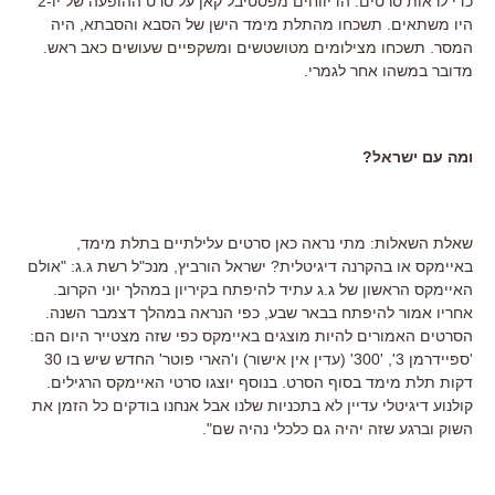
כדי לראות סרטים. הדיווחים מפסטיבל קאן על סרט ההופעה של יו-2
היו משתאים. תשכחו מהתלת מימד הישן של הסבא והסבתא, היה
המסר. תשכחו מצילומים מטושטשים ומשקפיים שעושים כאב ראש.
מדובר במשהו אחר לגמרי.
ומה עם ישראל?
שאלת השאלות: מתי נראה כאן סרטים עלילתיים בתלת מימד,
באיימקס או בהקרנה דיגיטלית? ישראל הורביץ, מנכ"ל רשת ג.ג: "אולם
האיימקס הראשון של ג.ג עתיד להיפתח בקיריון במהלך יוני הקרוב.
אחריו אמור להיפתח בבאר שבע, כפי הנראה במהלך דצמבר השנה.
הסרטים האמורים להיות מוצגים באיימקס כפי שזה מצטייר היום הם:
'ספיידרמן 3', '300' (עדין אין אישור) ו'הארי פוטר' החדש שיש בו 30
דקות תלת מימד בסוף הסרט. בנוסף יוצגו סרטי האיימקס הרגילים.
קולנוע דיגיטלי עדיין לא בתכניות שלנו אבל אנחנו בודקים כל הזמן את
השוק וברגע שזה יהיה גם כלכלי נהיה שם".