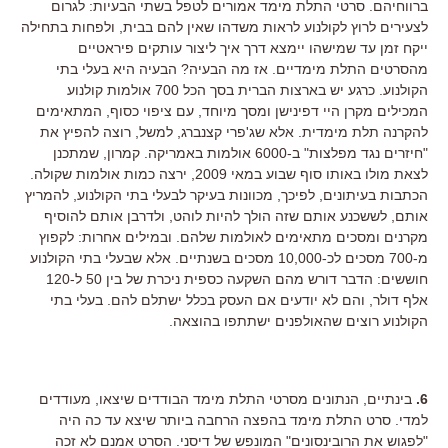
ברווחיהם. סרטי התלת מימד אמורים לטפל בשתי הבעיות: לגרום
לצעירים לרוץ לקולנוע לראות משדהו שאין להם בבית, ולפחות בתחילה
ייקח זמן עד שמישהו יימצא דרך איך ליצור עותקים פיראטיים
מהסרטים התלת מימדיים. אז מה הבעיה? הבעיה היא בעלי בתי
הקולנוע. כרגע יש בארצות הברית בסך הכל 700 אולמות קולנוע
המכילים מקרן היי דפינישן ומסך מיוחד, עם ציפוי כסוף, המתאימים
להקרנה תלת מימדית. אלא שג'פרי קצנברג, למשל, רוצה להפיץ את
"חיזרים נגד מפלצות" ב-6000 אולמות באמריקה. קמרון, שמתכנן
לצאת מולו באותו סוף שבוע במאי 2009, ירצה כמות אולמות שקולה.
הכתבות בעיתונים, לפיכך, מכוונות בעיקר לבעלי בתי הקולנוע, להמריץ
אותם, לששכנע אותם שזה הולך להיות לוהט, ולדרבן אותם להוסיף
מקרנים ומסכים מתאימים לאולמות שלהם. ובמילים אחרות: לקפוץ
מ-700 מסכים לכ-10,000 מסכים בשנתיים. אלא שבעלי בתי הקולנוע
חוששים: הדבר דורש מהם השקעה כספית ניכרת של בין 50 ל-120
אלף דולר, והם לא יודעים אם העסק בכלל ישתלם להם. בעלי בתי
הקולנוע רוצים שהאולפנים ישתתפו בהוצאה.
6.
בינתיים, הנתונים מסרטי התלת מימד הבודדים שיצאו, מעודדים
למדי. סרט התלת מימד בהפצה הרחבה ביותר שיצא עד כה היה
"לפגוש את הרובינסונים" המונפש של דיסני. הסרט אמנם לא זכה