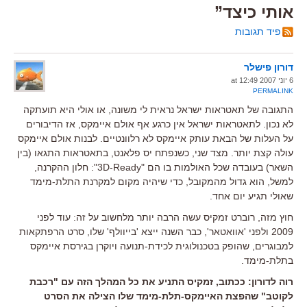
אותי כיצד”
פיד תגובות
דורון פישלר
6 יוני 2007 at 12:49
PERMALINK
התגובה של תאטראות ישראל נראית לי משונה, או אולי היא תועתקה
לא נכון. לתאטראות ישראל אין כרגע אף אולם איימקס, אז הדיבורים
על העלות של הבאת עותק איימקס לא רלוונטיים. לבנות אולם איימקס
עולה קצת יותר. מצד שני, כשנפתח יס פלאנט, בתאטראות התגאו (בין
השאר) בעובדה שכל האולמות בו הם "3D-Ready": חלון ההקרנה,
למשל, הוא גדול מהמקובל, כדי שיהיה מקום למקרנת התלת-מימד
שאולי תגיע יום אחד.
חוץ מזה, רוברט זמקיס עשה הרבה יותר מלחשוב על זה: עוד לפני
2009 ולפני 'אוואטאר', כבר השנה ייצא 'בייוולף' שלו, סרט הרפתקאות
למבוגרים, שהופק בטכנולוגית לכידת-תנועה ויוקרן בגירסת איימקס
בתלת-מימד.
רוה לדורון: ככתוב, זמקיס התניע את כל המהלך הזה עם "רכבת
לקוטב" שהפצת האיימקס-תלת-מימד שלו הצילה את הסרט