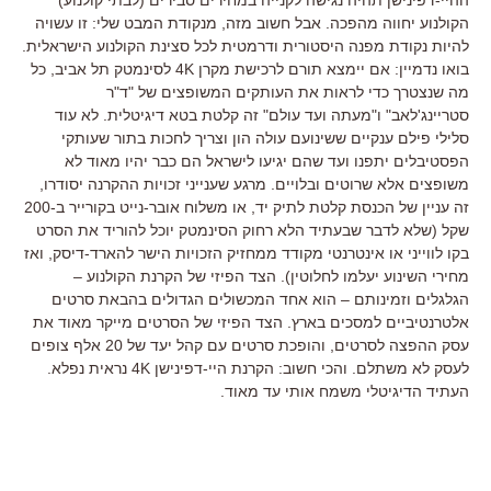
הקולנוע יחווה מהפכה. אבל חשוב מזה, מנקודת המבט שלי: זו עשויה
להיות נקודת מפנה היסטורית ודרמטית לכל סצינת הקולנוע הישראלית.
בואו נדמיין: אם יימצא תורם לרכישת מקרן 4K לסינמטק תל אביב, כל
מה שנצטרך כדי לראות את העותקים המשופצים של "ד"ר
סטריינג'לאב" ו"מעתה ועד עולם" זה קלטת בטא דיגיטלית. לא עוד
סלילי פילם ענקיים ששינועם עולה הון וצריך לחכות בתור שעותקי
הפסטיבלים יתפנו ועד שהם יגיעו לישראל הם כבר יהיו מאוד לא
משופצים אלא שרוטים ובלויים. מרגע שענייני זכויות ההקרנה יסודרו,
זה עניין של הכנסת קלטת לתיק יד, או משלוח אובר-נייט בקורייר ב-200
שקל (שלא לדבר שבעתיד הלא רחוק הסינמטק יוכל להוריד את הסרט
בקו לווייני או אינטרנטי מקודד ממחזיק הזכויות הישר להארד-דיסק, ואז
מחירי השינוע יעלמו לחלוטין). הצד הפיזי של הקרנת הקולנוע –
הגלגלים וזמינותם – הוא אחד המכשולים הגדולים בהבאת סרטים
אלטרנטיביים למסכים בארץ. הצד הפיזי של הסרטים מייקר מאוד את
עסק ההפצה לסרטים, והופכת סרטים עם קהל יעד של 20 אלף צופים
לעסק לא משתלם. והכי חשוב: הקרנת היי-דפינישן 4K נראית נפלא.
העתיד הדיגיטלי משמח אותי עד מאוד.