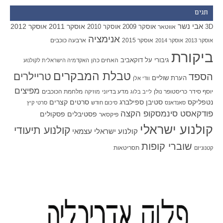
תגים
אבי נשר
אוסקר 2011
אוסקר 2012
אוסקר 2009
אוסקר 2010
3D
אווטאר
אנימציה
אוסקר 2015
ארבעה כוכבים
אוסקר 2013
אוסקר 2014
ביקורת
גיבורי על
דוקאביב
האחים כהן
האקדמיה הישראלית לקולנוע
טבלת המבקרים
טריילרים
הספד
הערת שוליים
וודי אלן
מפיצים
יוסף סידר
כריסטופר נולן
מדע בדיוני
מלחמת הכוכבים
לייב בלוג
מוזיקה
סטיבן ספילברג
סרטים קצרים
נטפליקס
סאנדאנס
סיכום חודש
סרטי קיץ
פודקאסט סינמסקופ הקצה
פסטיבלים
פסקולים
פיקסאר
קולנוע ישראלי
קולנוע תיעודי
קולנוע ישראלי עצמאי
שוברי קופות
תסריטאות
קטנוניזם