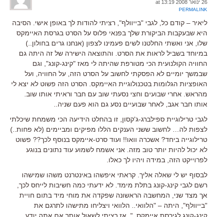
26 ינואר 2008 at 13:19
PERMALINK
ליאיר – קודם כל, לגבי "בייוולף", רציתי להודות לך באופן אישי. הסיבה
היא שבעקבות הביקורת שלך בפנאי פלוס על הסרט בגרסת האיימקס
שלו, אני ואשתי החלטנו לשים פעמינו לצפון (אנחנו גרים בחולון..)
במיוחד בשביל לראות את הסרט. והתוצאה הישירה של זה היתה גם
החוויה הקולנועית הכי מטורפת שהיתה לי מאז "קינג-קונג", וגם
שבמשך יומיים לא הפסקתי לחשוב על הסרט הזה, על החוויה, ועל
האופציות הגלומות בטכנולוגיית האיימקס. הסרט הזה פשוט לא יצא לי
מהראש. אחרי שבועים וחצי נסעתי שוב עם חבר וראיתי אותו שוב.
אותו חבר אגב, לאחר שבועיים נסע גם הוא פעם שניה..
לגבי טרילוגיית ספילברג-ג'קסון, זו בהחלט הידיעה הכי משמחת שיכלתי
לצפות לה… לחשוב ששני הענקים הללו מפיקים ומביימים (לא פחות..)
טרילוגייה ביחד? אשכרה וואו!! ועוד סרט-איימקס בנוסף לכך?? פשוט
לא יכול להיות יותר טוב מזה. אני אשמח לשמוע עוד נתונים בנוגע
לפרוייקט הזה, במידה ויהיו לך כאלו.
לבסוף יש לי שאלה אליך. קראתי איפשהו באינטרנט משהו שמישהו
רשם לגבי קינג-קונג בתלת מימד. לא ידעתי כמה חשיבות לייחס לכך,
אך מצד שני, המחשבה הראשונה שפקדה את מוחי מיד בתום חויית
"בייוולף", היתה – "הלוואי.. הלוואי ויצליחו מתישהו לתרגם את
קינג-קונג לגירסת איימקס..". אז רציתי לשאול אותך אם אתה יודע