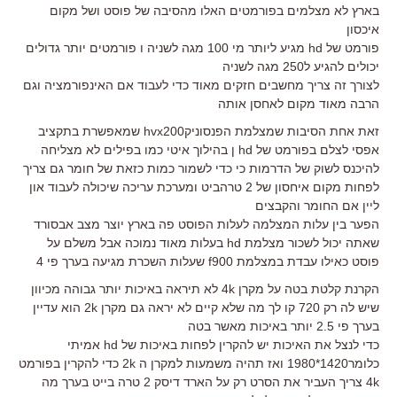
בארץ לא מצלמים בפורמטים האלו מהסיבה של פוסט ושל מקום
איכסון
פורמט של hd מגיע ליותר מי 100 מגה לשניה ו פורמטים יותר גדולים
יכולים להגיע ל250 מגה לשניה
לצורך זה צריך מחשבים חזקים מאוד כדי לעבוד אם האינפורמציה וגם
הרבה מאוד מקום לאחסן אותה
זאת אחת הסיבות שמצלמת הפנסוניקhvx200 שמאפשרת בתקציב
אפסי לצלם בפורמט של hd ן בהילוך איטי כמו בפילים לא מצליחה
להיכנס לשוק של הדרמות כי כדי לשמור כמות כזאת של חומר גם צריך
לפחות מקום איחסון של 2 טרהביט ומערכת עריכה שיכולה לעבוד און
ליין אם החומר והקבצים
הפער בין עלות המצלמה לעלות הפוסט פה בארץ יוצר מצב אבסורד
שאתה יכול לשכור מצלמת hd בעלות מאוד נמוכה אבל משלם על
פוסט כאילו עבדת במצלמת f900 שעלות השכרת מגיעה בערך פי 4
הקרנת קלטת בטה על מקרן 4k לא תיראה באיכות יותר גבוהה מכיוון
שיש לה רק 720 קו לך מה שלא קיים לא יראה גם מקרן 2k הוא עדיין
בערך פי 2.5 יותר באיכות מאשר בטה
כדי לנצל את האיכות יש להקרין לפחות באיכות של hd אמיתי
כלומר1420*1980 ואז תהיה משמעות למקרן ה 2k כדי להקרין בפורמט
4k צריך העביר את הסרט רק על הארד דיסק 2 טרה בייט בערך מה