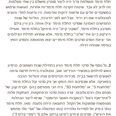
תלת מימד מושלמת צריך היה ליצור סנכרון מושלם בין שתי מצלמות,
וזה לרוב לא עבד. שיטות הקרנה תלת מימדיות אחרות, העושות שימוש
במשקפיים זולים עם עדשות ירוקות ואדומות, היו גרועות למדי והוציא
לטכנולוגיה שם רע וירוד. אבל רגע לפני הדעיכה, הוליווד של שנות
החמישים האמינה שסרטי התלת מימד יצילו אותה. ג'ון וויין צילם
מערבון בתלת מימד, "נשקיני קייט" היה מיוזיקל בתלת מימד. ואפילו
היצ'קוק ביים את "אליבי" בתלת מימד, אלא שמרגע תחילת הצילומים
ועד יציאת הסרט סרטים תלת מימדיים יצאו מהאופנה והסרט הופץ
בגרסה שטוחה רגילה.
2.
גל נוסף של סרטי תלת מימד הגיע בתחילת שנות השמונים, כניסיון
נואש להילחם במכשירי הווידיאו. שוב, טכנולוגיה ביתית חדשה גרמה
לאנשים להישאר בבית, מכירות הכרטיסים צנחו והוליווד הגיבה
בפאניקה. אלא שבסיבוב הזה הופקו אך ורק סרטי זבל בתלת מימד.
"מלתעות 3", או "מלתעות 3D", היה הכי מפורסם בהם. חברת קנון, של
מנחם גולן ויורם גלובוס, יצרה כמות סרטי הרפתקאות, העתקות זולות
ל"אינדיאנה ג'ונס" ו"בעקבות האוצר הרומנטי", שניסו ליצור הבהלות
מטופשות שמזנקות אל הקהל. התוצאה היתה נלעגת. מאז, תלת מימד
נותר גימיק זול לסדרות טלוויזיה (כמו הפינאלה של "אורי גלר מחפש
את היורש"), וסרטים זניחים ("סיוט ברחוב אלם 6" ו"ספיי קידס 3").