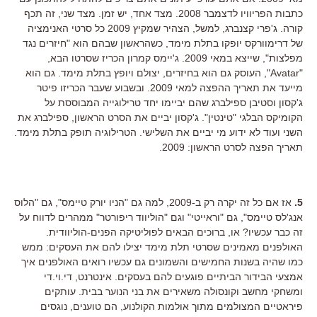
כתבות הפריוויו לדצמבר 2008. מצד אחד, יש זמן. מצד שני, זה תכף
קורה. ג'פרי קצנברג, למשל, הצהיר שמקיץ 2009 כל סרטי האנימציה
של דרימוורקס יופקו בתלת מימד, כשהראשון שבהם הוא "חיזרים נגד
מפלצות", שייצא במאי 2009. ג'יימס קמרון הכריז שסרטו הבא,
"Avatar", העוסק גם הוא בחיזרים, יצולם ויופץ בתלת מימד. גם הוא
מייעד את תאריך ההפצה למאי 2009. ובשבוע שעבר הכריזו פיטר
ג'קסון וסטיבן ספילברג שהם יביימו יחד טרילוגייה המבוססת על
הקומיקס הבלגי "טינטין". ג'קסון יביים את הסרט הראשון, ספילברג את
השני ועוד לא ידוע מי יביים את השלישי. הטרילוגיה תופק בתלת מימד.
תאריך הפצה לסרט הראשון: 2009.
5.
אז אם כל זה יקרה רק ב-2009, למה גם "הניו יורק טיימס", גם "הלוס
אנג'לס טיימס", גם "וראייטי" וגם "הוליווד ריפורטר" ממהרים לדווח על
זה כבר עכשיו? או, ברוכים הבאים לפוליטיקה הפנים-הוליוודית.
האולפנים מאמינים שסרטי תלת מימד יצילו להם את העסקים: ממש
כמו שהיה בשנות החמישים והשמונים גם עכשיו רואים האולפנים איך
אמצעי הבידור הביתיים פוגעים להם בעסקים. אינטרנט, די.וי.די
ומשחקי מחשב וקונסולה משאירים את בני הנוער בבית. עותקים
פיראטיים המצולמים מתוך אולמות הקולנוע, הם טוענים, נוגסים