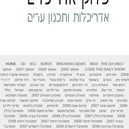
HOME
3D
9/11
BORAT
BREAKING NEWS
IMAX
THE DA VINCI
THE DAILY SHOW
CODE
אוסקר 2005
אוסקר 2006
אוסקר 2007
אוסקר
2008
אורחים
אינטרנט
אנג לי
אנימציה
ארכיון
ביקורת
במאים שעברו ניתוח
לשינוי מין
בקרוב
בשוטף
בתי קולנוע
ג'יימס בונד
גיבורי על
דוד פרלוב
די.וי.די
דפש מוד
האחים כהן
היי דפינישן
היצ'קוק/טריפו
הכי טובים
המדור המודפס
הספד
וודי אלן
טלוויזיה
טעויות תרגום
טריילרים
טרקובסקי
ישראל
כללי
מאבק היוצרים
מוזיקה
מועדון הגנוזים
מועדון הגנוזים 2007
מועצת הקולנוע
מפיצים
מר משיב
ניו יורק
סאנדאנס
סטיבן ספילברג
סיכום העשור
סיכום שנה
2006
סיכום שנה 2007
סיכום שנה 2008
סינמטק
סקירת בלוגים
סרטי ילדים
סרטי קיץ
סתם
פול מקרטני
פוליצרוסקופ
פוליצרסקופ 2006
פסטיבל ברלין
2006
פסטיבל ברלין 2007
פסטיבל ברלין 2008
פסטיבל ונציה 2006
פסטיבל
ונציה 2007
פסטיבל חיפה 2006
פסטיבל חיפה 2007
פסטיבל חיפה 2008
פסטיבל טורונטו 2006
פסטיבל ירושלים 2006
פסטיבל ירושלים 2007
פסטיבל