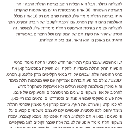
להצלחה גדולה, אבל הוא הצליח היטב בגרסת התלת הרבה יותר
מהגרסה השטוחה. 30 אחוז מהכנסותיו הגיעו מהאולמות שהקרינו
אותו בגרסת התלת מימד שלו, למרות שהם מנו רק 18 אחוז מכלל
האולמות בהם הוקרן הסרט. גם "רכבת לקוטב" של רוברט זמקיס, הפך
להצלחה עצומה בגרסת האיימקס התלת מימדית שלו. למעשה, זה
הסרט שהעיר את סקרנותם של המפיקים ושל היוצרים באפשרות
הזאת: גם באופן בו הוא נראה, וגם בזכות הצלחתו.
7.
ומהשבוע שעבר נוסף תת-ז'אנר חדש לסרטי התלת מימד: סרטי
הופעות הרוק התלת מימדיות. להקת יו-2 השיקה בפסטיבל קאן את
סרט ההופעה שלה, שבוים על ידי במאי הקליפים מרק פלינגטון. הסרט,
"U23D", צולם בהופעות בדרום אמריקה עם שש מצלמות תלת מימד
והוא מוקרן באולמות קולנוע רגילים (לא איימקס) כשהקהל נדרש
להרכיב על אפו משקפיים שונים מהמסורבלים והמעיקים של פעם:
אלה פשוט משקפי שמש אופנתיים וסטנדרטיים. נראים כמו ריי-באן,
לא כמו קרטון ששורט את האף. ג'יימס קמרון אף מאמין שסרטי התלת
מימד יהפכו לכזו סנסציה, שאנשים יקנו לעצמם משקפיים קבועים על
פי טעמם ויבואו איתם לקולנוע. חנויות אופטיקה, מנבא קצנברג, ימכרו
משקפי תלת מימד אופטיות לטובת אלה שכבר זקוקים לזוג משקפיים