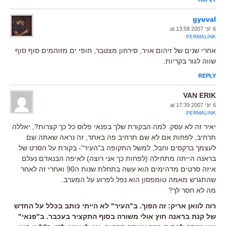
gyuval
6 יוני 2007 at 13:58
PERMALINK
אחרי שנים של זיהום אויר, סירחון מצטבר, חופי ים מזוהמים סוף סוף
שווה לגור בקריות.
REPLY
VAN ERIK
6 יוני 2007 at 17:39
PERMALINK
יאיר זה לא עסק. למה הבקורת שלך בפנאי פלוס כל כך קצרות?, יאללה
תרחיב, לפחות אם לא שם תרחיב פה באתר, זה נראה שאתה שם
לעצמך ברקסים וחבל, למשל התקופה ב"העיר"- בקורת על הסרט של
בראנה הייתה מתחילה (לפחות כך אני רוצה) לאיפה הבנאדם נעלם
איזה סרטים מדהימים הוא עשה בתחלת שנות ה90 ואחרי זה לאחר
שהתגרש מאמה טומפסון הוא נפל לפרוע על המערב.
מה לא חסר לך?
רוה לוואן אריק: זה הפוך. ב"העיר" לא הייתי כותב בכלל על החדש
של קנת בראנה חוץ אולי משורה בסוף התקציר בעכבר. ב"פנאי"