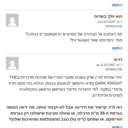
REPLY
הוא הלך בשדות
7 יוני 2007 at 9:43
PERMALINK
מה דעתכם על הבחירה של הסרטים הדוקומנטרים בוולגין?
מתי יתפרסמו שאר הקטגוריות?
REPLY
רז-ש
7 יוני 2007 at 11:03
PERMALINK
יאיר שכחת לציין שרק בשבוע שעבר הוכרז ש3 סצינות מרכזיות בTHE
DARK KNIGHT (סרט ההמשך לבאטמן בגינס) יצולמו באיימקס תלת
מימדי במקור. לפי ההכרזה מדובר בשימוש הראשון בטכנולוגיה
לסרטים עלילתיים.
רוה לרז: קראתי את הידיעה אבל לא הבנתי אותה. מה יראה הצופה
בגרסת ה-35 מ"מ הרגילה, או שאלה סצינות שישולבו רק בגרסת
האיימקס, או שסתם כריס נולן נגנב מהמצלמות ומהאיכות שלהן?
REPLY