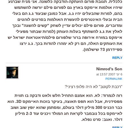
כלכלית. תגובת פורום הועתקה-הודבקה כלשונה. אני מניח שברגע
שיהיו אולמות איימקס בארץ גם לפורום פילם יורשה להשתמש
בהם, למרות שהבעלים יהיו ג.ג. אבל כמובן שבעוד ג.ג הם בעלי
הבית ובעלי האינטרסים להעשרת האולמות בסרטים לוהטים
ומדוברים, פורום פילם יכולים עדיין לשחק "קשים להשגה" ובכך
לאלץ את ג.ג להשתתף בעלות העותק (למרות שבתור מפעילי
איימקס במזרח אירופה ברור שלפורום פילם/תיאטראות ישראל יש
את העותקים האלה, הם רק לא ימהרו להודות בכך. ג.ג ירצו
ספיידרמן 3? שישלמו).
REPLY
Nimrod's Son
6 יוני 2007 at 13:57
PERMALINK
"רכבת לקוטב" לא היה פלופ רציני?
רוה לנמרוד: לא. הוא אמנם התחיל חלש ולאט ודבקה בו תווית
מפסידנית, אבל הוא תפס תאוצה, בעיקר בזכות האיימקס 3D. הוא
כבר הכניס 300 מיליון דולר בעולם, ומסתמן שהוא יופץ שוב ושוב
לאיימקס בכל נובמבר לקראת חג המולד ויכניס עוד 2-3 מיליון
דולר. ואגב: סרט נפלא.
REPLY