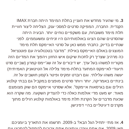
3.
מי שהעיר מחדש את העניין בתלת המימד היתה חברת IMAX
הקנדית. החברה, המפיקה סרטים למסכי ענק, הצליחה ליצור חוויית
תלת מימד משובחת, עם משקפיים נוחים יותר. הבעיה היתה
שהסרטים שהם הציגו באולמותיהם היו זניחים ומשעממים. לפני
שנתיים בדיוק, כתבתי ממש כאן על סרטי האיימקס תלת מימד
המוצגים באולם האיימקס באילת: "מדובר בטכנולוגיה עם פוטנציאל
כה מרהיב שצריך רק לחכות שיקום איש החזון ויהפוך את המדיום הזה
מקוריוז למשהו בעל ערך. יש דיבורים על זה שג'יימס קמרון (שביים סרט
תיעודי לאיימקס המתעד בתלת-מימד צלילה אל הטיטאניק האמיתית)
יעשה משהו עלילתי. וגם רוברט זמקיס ופיטר ג'קסון חושבים על זה.
בינתיים באמריקה, יותר ויותר סרטים מופצים במקביל גם בבתי קולנוע
רגילים וגם בגרסאות איימקס". אלא שסרטי איימקס הם שוק מצומצם
מאוד: יש מעט מדי אולמות כאלה כדי להצדיק השקעה. מה שקרה הוא
שכעת מדברים על הקרנת תלת מימד באולמות קולנוע רגילים מתוך
מקרנים דיגיטליים בהיי דפינישן.
4.
אז מתי יתחיל הגל הבא? ב-2009. תרשמו את התאריך ביומניכם:
מאי 2009. אם אתם עורכי עיתונים אתם צריכים להתחיל להתכונן עם