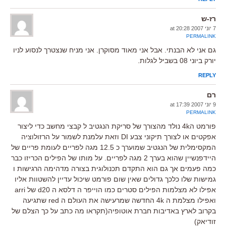
רז-ש
7 יוני 2007 at 20:28
PERMALINK
גם אני לא הבנתי. אבל אני מאוד מסוקרן. אני מניח שנצטרך לנסוע לניו
יורק ביוני 08 בשביל לגלות.
REPLY
רם
9 יוני 2007 at 17:39
PERMALINK
פורמט ה4k נולד מהצורך של סריקת הנגטיב ל קבצי מחשב כדי ליצור
אפקטים או לצורך תיקוני צבע DI וזאת עלמנת לשמור על הרזולוציה
המקסימלית של הנגטיב שמוערך כ 12.5 מגה לפריים לעומת פריים של
היידפנשיין שהוא בערך 2 מגה לפריים. על מותו של הפילים הכריזו כבר
כמה פעמים אך גם הוא התקדם תכנולוגית בצורה מדהימה הרגישות ו
גמישות שלו כלכך גדולים שאין שום פורמט שיכול עדיין להשטוות אליו
אפילו לא מצלמות הפילים סטרים כמו הוייפר ה דלסא ה d20 של arri
ואפילו מצלמת ה 4k החדשה שמרעישה את העולם ה red שתגיעה
בקרוב לארץ באדיבות חברת אוטופיה(תקראו מה כתב על כך הצלם של
זודיאק)