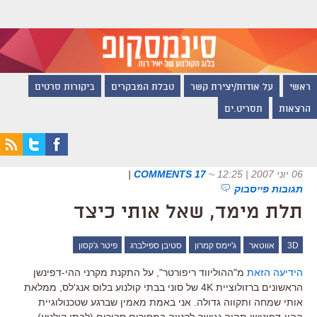
ראשי
על אודות/יצירת קשר
טבלת המבקרים
ביקורות סרטים
הרצאות
תסריט.ים
06 יוני 2007 | 12:25
~
17 COMMENTS
|
תגובות פייסבוק
תלת מימד, שאל אותי כיצד
3D
אווטאר
ג'יימס קמרון
סטיבן ספילברג
פיטר ג'קסון
הידיעה הזאת
מ"ההוליווד ריפורטר", על התקנת מקרני ההי-דפינשן
הראשונים ברזולוציית 4K של סוני בבתי קולנוע בלוס אנג'לס, ממלאת
אותי שמחה ותקווה גדולה. אני באמת מאמין שברגע שטכנולוגיית
ההיי-דפינישן תהיה נגישה לקנייה במחירים סבירים (לבתי קולנוע)