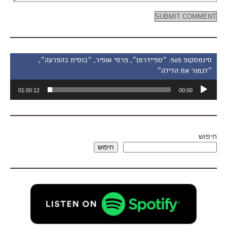
סינמסקופ 505: ״ספיידרמן״, פרסי אופיר, ״בוסית בהפרעה״,
״לגמור את הלילה״
נגן
01:00:12
00:00
אודיו
חיפוש
חיפוש