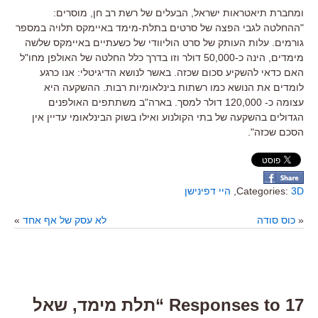
ומחברת תיאטראות ישראל, הבעלים של רשת רב חן, מוסרים:
"ההחלטה לגבי הפצה של סרטים בתלת-מימד באיימקס תלויה במספר
גורמים. עלות העותק של סרט הוליוודי של כשעתיים באיימקס שלשה
מימדים, הינה כ-50,000 דולר וזו בדרך כלל החלטה של האולפן מחו"ל
האם כדאי להשקיע סכום שכזה. באשר לנושא הדיגיטלי: אנו כרגע
לומדים את הנושא כמו רשתות בינלאומיות רבות. ההשקעה היא
עצומה כ- 120,000 דולר למסך. בארה"ב משתתפים האולפנים
הגדולים בהשקעה של בתי הקולנוע ואילו בשוק הבינלאומי עדיין אין
הסכם שכזה".
3D
Categories:
,
היי דפינישן
«
כוס סודה
לא עסק של אף אחד
»
17 Responses to “תלת מימד, שאל