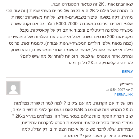
שאוהבים אותו. 2K זה כנראה הסטנדרט הבא.
ב. המרה של פילם ל-2K היא בקצב של פריים בשתי שניות (וזה עוד הכי
מהיר). דקה בשעה, פיצ'ר בשבועיים-חודש. עלויות משוערות: עשרות
אלפי דולרים. פרינט במעבדה: 5000-7000 דולר. גם אם נקנה עשרה
מכשירי טלסינה דיגיטליים ונעבוד איתם רק על קלאסיקות, נקבל
מקסימום 200 סרטים בשנה. אבל מי יכסה את העלויות של המכשירים
(כמה מאות אלפי דולרים המכשיר+שעות עבודה). לעומת זאת, פרינט
פילם אי אפשר לשכפל, אפשר להשמיד אחרי חמש שנים, והוא נשחק
ונהרס. איזה אינטרס יש לבעלי הזכויות לוותר על מה שיש להם?
לא תהיה קלאסיקה ב-2K כל כך מהר.
REPLY
באביק
7 יוני 2007 at 0:54
PERMALINK
חכו שנייה עם הקרנות, מה עם צילום ? למה למרות שורת מצלמות
ה-2K המרשימות שהוצגו ב-NAB לאס ווגאס אך לפני חודשיים ימים,
שום חברת הפקה צוות צילום במאי בעל חזון מצלמים בארץ ב-2K ?
מחידי הציוד סבירים לדעתי ותאימות הסרט להקרנות עתידיות,
עמידותו, שלא לדבר פשוט על איכות הצפייה בו רק יגדלו. למה
החשיבה היא רק מעבר לאף ? אתמהה.