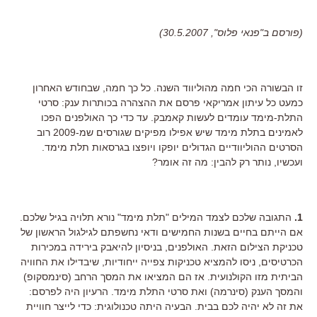
(פורסם ב"פנאי פלוס", 30.5.2007)
זו הבשורה הכי חמה מהוליווד השנה. כל כך חמה, שבחודש האחרון
כמעט כל עיתון אמריקאי פרסם את ההצהרה בכותרות ענק: סרטי
התלת-מימד עומדים לעשות קאמבק. עד כדי כך האולפנים הפכו
לאמינים בתלת מימד שיש אפילו מפיקים שגורסים שמ-2009 רוב
הסרטים ההוליוודיים הגדולים יופקו ויופצו בגרסאות תלת מימד.
ועכשיו, נותר רק להבין: מה זה אומר?
1.
התגובה שלכם לצמד המילים "תלת מימד" נורא תלויה בגיל שלכם.
אם הייתם בחיים בשנות החמישים ודאי נחשפתם לגילגול הראשון של
טכניקת הצילום הזאת. האולפנים, בניסיון להיאבק בירידה במכירות
הכרטיסים, ניסו להמציא טכניקות צפייה ייחודיות, שיבדילו את החוויה
הביתית מזו הקולנועית. אז הם המציאו את המסך הרחב (סינמסקופ)
והמסך הענק (סינרמה) ואת סרטי התלת מימד. הרעיון היה לפרסם:
את זה לא יהיה לכם בבית. הבעיה היתה טכנולוגית: כדי לייצר חוויית