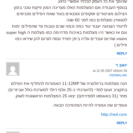
שהופך את כל העסק לבלתי אפשרי כרגע
בנוסף העבודה אם המצלמות האלו מצריכה המון פיקוח טכני בזמן
הצילום מוניטורים וסקופים וטכנאים בעוד שאת הפילים מכניסים
למגאזין ומצלמים כמו לפני 60 שנה
לדעתי הצנועה יעבור עוד כמה וכמה שנים טובות עד שהפילים ימות
וגם אז כאשר היו מצלמות באיכות מדהימה כמו מצלמת ה super high
vision שהיום עובדים עליה ביפן תמיד ננסה לגרום להן שיראו כמו
פילים:)
REPLY
יואב ר
30 אוגוסט 2007 at 11:35
PERMALINK
הנה מצלמות ברזולוציה של 11-12MP האמורות להחליף את הפילם
בתקציב זעום למדי (להערכתי כ-25 אלף דולר למערכת כולל אביזרים).
מחר (31 באוגוסט לספירתם) יצאו 25 המצלמות הראשונות לשוק.
אומרים שזו אמורה להיות המהפיכה הבאה.
http://red.com
REPLY