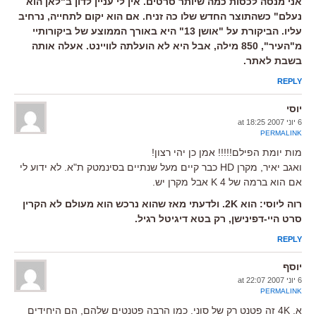
אני מנסה לכסות כמה שיותר סרטים. אין לי עניין לדון ב"לאן הוא
נעלם" כשהתוצר החדש שלו כה זניח. אם הוא יקום לתחייה, נרחיב
עליו. הביקורת על "אושן 13" היא באורך הממוצע של ביקורותיי
מ"העיר", 850 מילה, אבל היא לא הועלתה לוויינט. אעלה אותה
בשבת לאתר.
REPLY
יוסי
6 יוני 2007 at 18:25
PERMALINK
מות יומת הפילם!!!!! אמן כן יהי רצון!
ואגב יאיר, מקרן HD כבר קיים מעל שנתיים בסינמטק ת"א. לא ידוע לי
אם הוא ברמה של 4 K אבל מקרן יש.
רוה ליוסי: הוא 2K. ולדעתי מאז שהוא נרכש הוא מעולם לא הקרין
סרט היי-דפינישן, רק בטא דיגיטל רגיל.
REPLY
יוסף
6 יוני 2007 at 22:07
PERMALINK
א. 4K זה פטנט רק של סוני. כמו הרבה פטנטים שלהם, הם היחידים