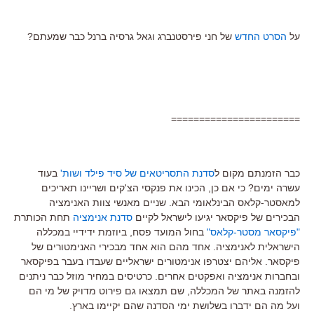
על
הסרט החדש
של חני פירסטנברג וגאל גרסיה ברנל כבר שמעתם?
=======================
כבר הזמנתם מקום ל
סדנת התסריטאים של סיד פילד ושות'
בעוד
עשרה ימים? כי אם כן, הכינו את פנקסי הצ'קים ושריינו תאריכים
למאסטר-קלאס הבינלאומי הבא. שניים מאנשי צוות האנימציה
הבכירים של פיקסאר יגיעו לישראל לקיים
סדנת אנימציה
תחת הכותרת
"פיקסאר מסטר-קלאס"
בחול המועד פסח, ביוזמת ידידיי במכללה
הישראלית לאנימציה. אחד מהם הוא אחד מבכירי האנימטורים של
פיקסאר. אליהם יצטרפו אנימטורים ישראליים שעבדו בעבר בפיקסאר
ובחברות אנימציה ואפקטים אחרים. כרטיסים במחיר מוזל כבר ניתנים
להזמנה באתר של המכללה, שם תמצאו גם פירוט מדויק של מי הם
ועל מה הם ידברו בשלושת ימי הסדנה שהם יקיימו בארץ.