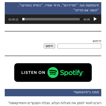
סינמסקופ 505: ״ספיידרמן״, פרסי אופיר, ״בוסית בהפרעה״,
״לגמור את הלילה״
נגן
01:00:12
00:00
אודיו
חיפוש
חיפוש
תמכו ב"סינמסקופ"
רוצים לעזור לממן את פעילות הבלוג, טבלת המבקרים והפודקאסט?