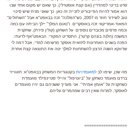
סרט בריטי למהדרין (וגם קצת אוסטרלי), כך שאם יש מקום אחד שבו
הוא אמור להיות הפייבוריט לזכייה זה כאן. כך שאני מניח שיש סיכוי
טוב לשידור חוזר מ-2007, כש"המלכה" זכה בבאפט"א אבל "השתולים"
המאוד-אמריקאי זכה באוסקרים. ו"נאום המלך" יילך הביתה עם כמה
וכמה פרסים מכובדים נוספים: על השחקן (קולין פירת), שחקנית
המשנה (הלנה בונהם קרטר), התסריט המקורי. הבאפט"אף לדעתי,
הפכה בשנים האחרונות לחזאית אוסקר מרשימה למדי, אבל דמה לי
שדווקא השנה הרצון להשתחוות למלך יטה את התוצאה קצת אחרת.
מה שכן, שימו לב
למועמדויות
בקטגוריות המשחק בבאפט"א: חאווייר
ברדם מועמד כשחקן על "ביוטיפול" והיילי סטיינפילד מועמדת
כשחקנית על "אומץ אמיתי". אני מעריך ששניהם גם יהיו מועמדים
לאוסקר, למרות שאין רבים שמהמרים עליהם.
==================