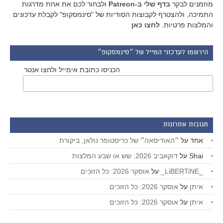
מוזמנים לבקר
בדף שלי ב-Patreon
ולבחור לכם את אחת מדרגות
התמיכה, ולהצטרף לקבוצות הסודיות של "סינמסקופ" לקבלת עדכונים
והמלצות פרטיות.
לחצו כאן
הירשמו לעדכוני המייל של ״סינמסקופ״
הכניסו כתובת אימייל ולחצו אנטר
תגובות אחרונות
אחד
על
״האודיסאה״ של כריסטופר נולאן, ביקורת
Shai
על
דוקאביב 2026: שש או שבע המלצות
_LiBERTiNE_
על
אוסקר 2026: כל הזוכים
איתן
על
אוסקר 2026: כל הזוכים
איתן
על
אוסקר 2026: כל הזוכים