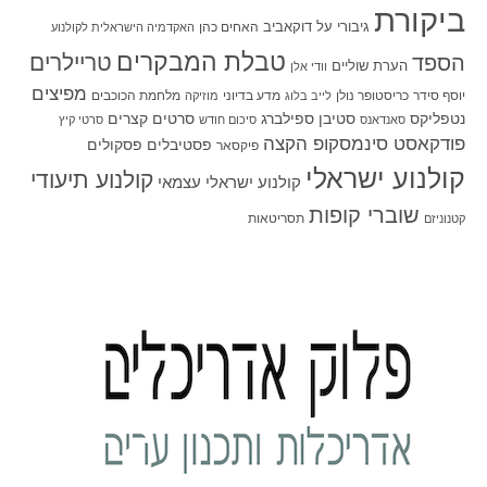
ביקורת
גיבורי על
דוקאביב
האחים כהן
האקדמיה הישראלית לקולנוע
טבלת המבקרים
טריילרים
הספד
הערת שוליים
וודי אלן
מפיצים
יוסף סידר
כריסטופר נולן
מדע בדיוני
מלחמת הכוכבים
לייב בלוג
מוזיקה
סטיבן ספילברג
סרטים קצרים
נטפליקס
סאנדאנס
סיכום חודש
סרטי קיץ
פודקאסט סינמסקופ הקצה
פסטיבלים
פסקולים
פיקסאר
קולנוע ישראלי
קולנוע תיעודי
קולנוע ישראלי עצמאי
שוברי קופות
תסריטאות
קטנוניזם