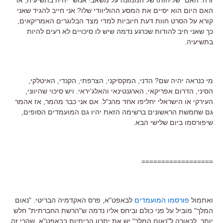
האם היום הוא יסיים את המסע ההוליוודי שלו? אני חייב להגיד שאני
קורא על הסרט חוות דעת חיוביות למדי מצד הבלוגרים האמריקאים,
כך שאני חיב להודות שכרגע נדמה שיש לו סיכויים לא רעים להיות
בתשיעיה.
מי כנראה יהיה שם? הדני, המקסיקני, הצרפתי, הקנדי, האיטלקי,
הסיני, הדרום אפריקאי, הארגנטינאי והאלג'יראי. ויש סיכוי שהיווני,
העירקי או הישראלי יחליפו אחד מהנ"ל. אם אני כבר מהמר, אז אהמר
גם שחמשת הראשונים ברשימה הזאת יהיו גם המועמדים הסופים,
שיפורסמו ביום שלישי הבא.
==================
ואתמול
פורסמו המועמדים
לבאפט"א, פרס האקדמיה הבריטי. "נאום
המלך" מוביל על פני כולם וביחס אליו נדמה ש"הרשת החברתית" חלש
יותר. לכאורה ל"נאום המלך" יש את יתרון הביתיות בבאפט"א, שהרי זה