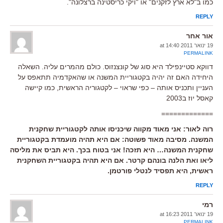
כמו ב"לא ארץ לזקנים" או "ויקי כריסטינה ברצלונה".
REPLY
אור אחר
19 ינואר 2011 at 14:40
PERMALINK
דווקא סטיינפילד היא סוג של קונצנזוס. כולם מהמרים עליה. השאלה
היחידה האם זה יהיה בקטגוריית המשנה או שהאקדמיה תתאפס על
העניין ותכניס אותה – כפי שראוי – לקטגוריה הראשית, כמו קיישה
קאסל יוז ב2003
=============
רוה לאור: אני מאוד מקווה שיכניסו אותה לקטגוריית שחקנית
המשנה. מסיבה מאוד פשוטה: אם היא תהיה מועמדת בקטגוריית
שחקנית המשנה… היא תזכה! אני בטוח בכך. היא תביס את מליסה
ליאו ואת הלנה בונהם קרטר. אם היא תהיה בקטגוריית השחקנית
ראשית, היא תפסיד לנטלי פורטמן.
REPLY
רמי
19 ינואר 2011 at 16:23
PERMALINK