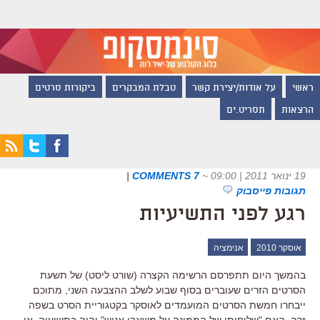
ראשי
על אודות/יצירת קשר
טבלת המבקרים
ביקורות סרטים
הרצאות
תסריט.ים
19 ינואר 2011 | 09:00
~
7 COMMENTS
|
תגובות פייסבוק
רגע לפני התשיעיות
אוסקר 2010
אנימציה
בהמשך היום תתפרסם הרשימה הקצרה (שורט ליסט) של תשעת
הסרטים הזרים שעוברים בסוף שבוע לשלב ההצבעה השני, מתוכם
ייבחרו חמשת הסרטים המועמדים לאוסקר בקטגוריית הסרט בשפה
זרה. האם "שליחותו של הממונה על משאבי אנוש" יהיה בתשיעיה, או