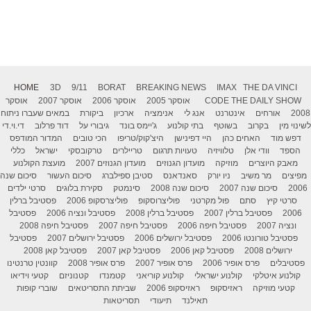
HOME
3D
9/11
BORAT
BREAKING NEWS
IMAX
THE DA VINCI
THE DAILY SHOW
CODE
אוסקר 2005
אוסקר 2006
אוסקר 2007
אוסקר
2008
אורחים
אינטרנט
אנג לי
אנימציה
ארכיון
ביקורת
במאים שעברו ניתוח
לשינוי מין
בקרוב
בשוטף
בתי קולנוע
ג'יימס בונד
גיבורי על
דוד פרלוב
די.וי.די
דפש מוד
האחים כהן
היי דפינישן
היצ'קוק/טריפו
הכי טובים
המדור המודפס
הספד
וודי אלן
טלוויזיה
טעויות תרגום
טריילרים
טרקובסקי
ישראל
כללי
מאבק היוצרים
מוזיקה
מועדון הגנוזים
מועדון הגנוזים 2007
מועצת הקולנוע
מפיצים
מר משיב
ניו יורק
סאנדאנס
סטיבן ספילברג
סיכום העשור
סיכום שנה
2006
סיכום שנה 2007
סיכום שנה 2008
סינמטק
סקירת בלוגים
סרטי ילדים
סרטי קיץ
סתם
פול מקרטני
פוליצרוסקופ
פוליצרסקופ 2006
פסטיבל ברלין
2006
פסטיבל ברלין 2007
פסטיבל ברלין 2008
פסטיבל ונציה 2006
פסטיבל
ונציה 2007
פסטיבל חיפה 2006
פסטיבל חיפה 2007
פסטיבל חיפה 2008
פסטיבל טורונטו 2006
פסטיבל ירושלים 2006
פסטיבל ירושלים 2007
פסטיבל
ירושלים 2008
פסטיבל קאן 2006
פסטיבל קאן 2007
פסטיבל קאן 2008
פסטיבלים
פרס אופיר 2006
פרס אופיר 2007
פרס אופיר 2008
קוונטין טרנטינו
קולנוע איטלקי
קולנוע ישראלי
קולנוע קוריאני
קטמנדו
קטנוניזם
קטעי וידיאו
קטעי מוזיקה
ראזיסקופ
ראזיסקופ 2006
שביתת התסריטאים
שוברי קופות
תאילנד
תיעודי
תסריטאות