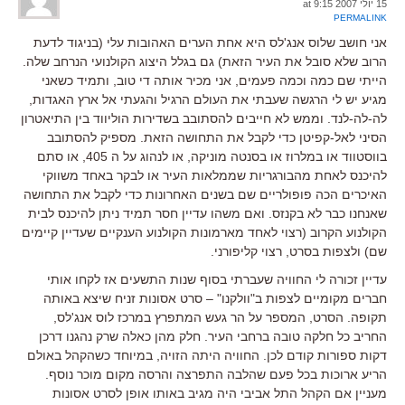
15 יולי 2007 at 9:15
PERMALINK
אני חושב שלוס אנג'לס היא אחת הערים האהובות עלי (בניגוד לדעת
הרוב שלא סובל את העיר הזאת) גם בגלל היצוג הקולנועי הנרחב שלה.
הייתי שם כמה וכמה פעמים, אני מכיר אותה די טוב, ותמיד כשאני
מגיע יש לי הרגשה שעבתי את העולם הרגיל והגעתי אל ארץ האגדות,
לה-לה-לנד. וממש לא חייבים להסתובב בשדירות הוליווד בין התיאטרון
הסיני לאל-קפיטן כדי לקבל את התחושה הזאת. מספיק להסתובב
בווסטווד או במלרוז או בסנטה מוניקה, או לנהוג על ה 405, או סתם
להיכנס לאחת מהבורגריות שממלאות העיר או לבקר באחד משווקי
האיכרים הכה פופולריים שם בשנים האחרונות כדי לקבל את התחושה
שאנחנו כבר לא בקנזס. ואם משהו עדיין חסר תמיד ניתן להיכנס לבית
הקולנוע הקרוב (רצוי לאחד מארמונות הקולנוע הענקיים שעדיין קיימים
שם) ולצפות בסרט, רצוי קליפורני.
עדיין זכורה לי החוויה שעברתי בסוף שנות התשעים אז לקחו אותי
חברים מקומיים לצפות ב"וולקנו" – סרט אסונות זניח שיצא באותה
תקופה. הסרט, המספר על הר געש המתפרץ במרכז לוס אנג'לס,
החריב כל חלקה טובה ברחבי העיר. חלק מהן כאלה שרק נהגנו דרכן
דקות ספורות קודם לכן. החוויה היתה הזויה, במיוחד כשהקהל באולם
הריע ארוכות בכל פעם שהלבה התפרצה והרסה מקום מוכר נוסף.
מעניין אם הקהל התל אביבי היה מגיב באותו אופן לסרט אסונות