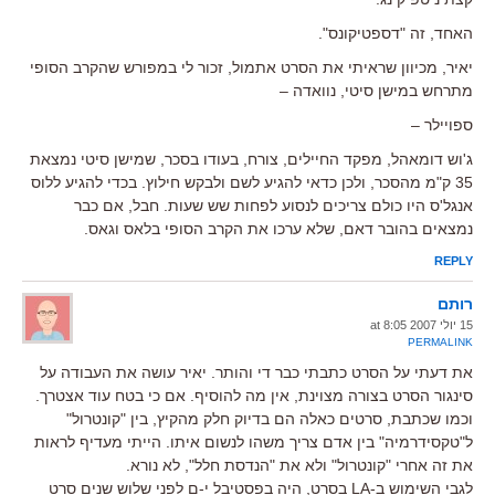
האחד, זה "דספטיקונס".
יאיר, מכיוון שראיתי את הסרט אתמול, זכור לי במפורש שהקרב הסופי
מתרחש במישן סיטי, נוואדה –
ספויילר –
ג'וש דומאהל, מפקד החיילים, צורח, בעודו בסכר, שמישן סיטי נמצאת
35 ק"מ מהסכר, ולכן כדאי להגיע לשם ולבקש חילוץ. בכדי להגיע ללוס
אנגל'ס היו כולם צריכים לנסוע לפחות שש שעות. חבל, אם כבר
נמצאים בהובר דאם, שלא ערכו את הקרב הסופי בלאס וגאס.
REPLY
רותם
15 יולי 2007 at 8:05
PERMALINK
את דעתי על הסרט כתבתי כבר די והותר. יאיר עושה את העבודה על
סינגור הסרט בצורה מצוינת, אין מה להוסיף. אם כי בטח עוד אצטרך.
וכמו שכתבת, סרטים כאלה הם בדיוק חלק מהקיץ, בין "קונטרול"
ל"טקסידרמיה" בין אדם צריך משהו לנשום איתו. הייתי מעדיף לראות
את זה אחרי "קונטרול" ולא את "הנדסת חלל", לא נורא.
לגבי השימוש ב-LA בסרט, היה בפסטיבל י-ם לפני שלוש שנים סרט