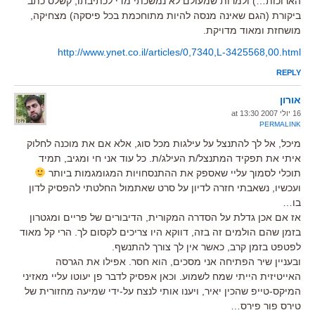
הארוכות…) ולמרות שמעולם לא נמשכתי מדי לכתיבתו, קשלס כתב
ביקורת (הגם שאינה מנסה להיות מתוחכמת בכל פיסקה) מצחיקה,
מושחזת ומאוד מדויקת.
http://www.ynet.co.il/articles/0,7340,L-3425568,00.html
REPLY
אורון
16 יולי 2007 at 13:30
PERMALINK
מיכל, אל לך להתנצל על עילגות מכל סוג, אלא אם את מוכנה לחלוק
איתי את תפקיד המתנצל/ת העילג/ת. כל עוד אני חי ומגיב, תמיד
תוכלי לסמוך עליי שאספק את ההתנסחויות המגומגמות ביותר
ועכשיו, נשאבתי חזרה לדיון על סרט שאתמול החלטתי להפסיק לדון
בו…
אז אם אכן גדלת על הסדרה המקורית, הדיבורים של פריים ומגטרון
בזמן שהם הולמים זה בזה, דווקא היו צריכים לקסום לך. הרי קל מאוד
לפטפט בזמן קרב, כאשר אין לך צורך להתנשף.
ובעניין שיר הפתיחה אני מסכים, הוא חסר. אפילו את הגרסה
האייטיזית הייתי שמח לשמוע. וכאן אפסיק לדבר פן יעוטו עליי מאזיני
המיקס-טייפ שהכין יאיר, ויענו אותי לנצח על-ידי שמיעה מחזורית של
טירס פור פירס…