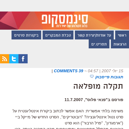
ראשי
על אודות/יצירת קשר
טבלת המבקרים
ביקורות סרטים
הרצאות
תסריט.ים
15 יולי 2007 | 04:57
~
39 COMMENTS
|
תגובות פייסבוק
תקלה מופלאה
פורסם ב"פנאי פלוס", 11.7.2007
משימה בלתי אפשרית: האם אפשר לכתוב ביקורת אינטליגנטית על
סרט נטול אינטליגנציה? "רובוטריקים", הסרט החדש של מייקל ביי
("ארמגדון", "פרל הרבור") הוא סרט
רובוטים-מהחלל-מתפוצצים-ומתעופפים מהזן המהנה ביותר, הכי