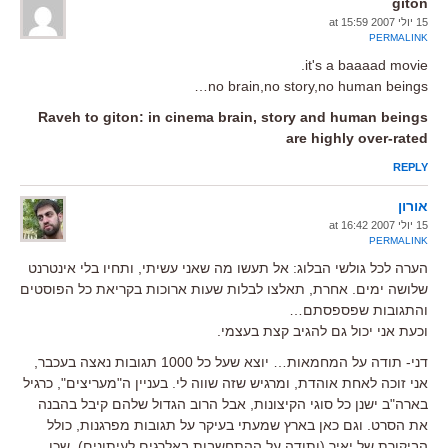
giton
15 יולי 2007 at 15:59
PERMALINK
it's a baaaad movie.
no brain,no story,no human beings…
Raveh to giton: in cinema brain, story and human beings
are highly over-rated
REPLY
אורון
15 יולי 2007 at 16:42
PERMALINK
הערה לכל גולשי הבלוג: אל תעשו מה שאני עשיתי, ותחיו בלי אינטרנט
שלושה ימים. אחרת, תאלצו לבלות שעות ארוכות בקריאת כל הפוסטים
והתגובות שפספסתם…
וכעת אני יכול גם להגיב קצת בעצמי.
דני- תודה על המחמאות… יוצא שעל כל 1000 תגובות נאצה בעכבר,
אני זוכה לאחת אוהדת, ומרגיש שזה שווה לי. בעניין ה"מעריצים", כרגיל
בארה"ב ישנן כל סוגי הקיצונות, אבל הרוב הגדול שלהם קיבל בהבנה
את הסרט. וגם כאן בארץ שמעתי בעיקר על תגובות מפרגנות, כולל
הביקורת של יאיר (ותודה על ההתחשבות באלרגים לעיתונים), שכן