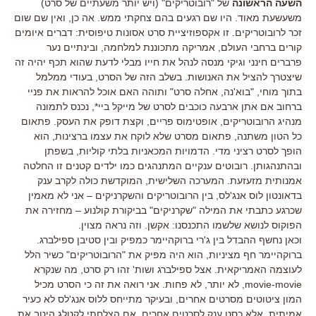
השעה הראשונה
של "רובוטריקים" (ויש יותר משעתיים של סרט)
משעשעת מאוד. היו שם רגעים בהם צחקתי ממש. אה כן, ואין שם שום
זכר לרובוטריקים. זו אקספוזיציית סרט אסונות טיפוסית: דברים איומים
קורים ברחבי העולם, אמריקה מתכוננת למלחמה, ובינתיים נער
פרברים חינני וגיקי מנסה לנהל את חייו מבלי לדעת שהוא תכף יהיה זה
שיצטרך להציל את האנושות. בשלב הזה של הסרט, בעודי ממלמל
בתוך מוחי, "בוא'נה, אחלה סרט" ותוהה האם אוכל להראות את פניי
ברחוב אם אתן ארבעה כוכבים לסרט של מייקל ביי*, נכנס לתמונה
מנהיג הרובוטריקים, אופטימוס פריים, וקצת דופק את העסק. פתאום
כל הטון משתנה, פתאום מסרט שלא לוקח את עצמו ברצינות, הוא
הופך לסרט רציני מדי. הדמויות המכאניות בלתי קוליות, בשפתן
ובהתנהגותן. רובוטים ענקיים המתנהגים כמו ילדים קטנים זו החלטה
אמנותית מזעזעת. המערכה השלישית, המוקדשת כולה לקרב ענק
בדאונטון לוס אנג'לס, בין הרובוטריקים והשקרניקים – אני לא מאמין
שכרגע כתבתי את המילה "שקרניקים" בביקורת קולנוע – מחזירה את
הפוקוס לנושא שלשמו התכנסנו: אקשן. וזה נראה מצוין.
וכאן נחשף ההבדל בין ג'רי ברוקהיימר כמפיק ובין סטיבן ספילברג.
ברוקהיימר חף מציניות, הוא היה מפיק את "הרובוטריקים" כשיר הלל
לעוצמה האמריקאית. אצל ספילברג ושות' זהו רק סרט, מה שנקרא
movie-movie, לא יותר, לא פחות. אני רואה את זה כי הסרט מכיל
המון ציטוטים מסרטים אחרים, ובעיקר מתייחס ללוס אנג'לס לא כעיר
אמיתית, אלא כסט ענק לסרטים אחרים. אם הצלחתי לקטלג היטב את