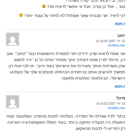
למה, וב"רובוטריקים" קורה משהו?!
טוב… אולי כן קורה, אבל אי אפשר לראות מה!
דני ליאיר: אני מבטיח שאני אשתדל לא לחזור על עצמי יותר!
REPLY
יואב
15 יולי 2007 at 19:00
PERMALINK
אני שמח לראות שרון ידידינו חזר למסורת ההשמצות כנגד "החוב". שוב
רון, מיותר לציין שאת דעותיך אינך מסתיר ואתה כל כך יהיר לחשוב
שהן משרתות אותך ומאירות את אישיותך באור חיובי. אז לבריאות רון.
תמשיך להרשים אותנו בניתוחים הבהחלט מנומקים שלך של הקולנוע
הישראלי, הבינלאומי ואולטרא גלאקטי.
REPLY
מיכל
15 יולי 2007 at 19:53
PERMALINK
בתור ילדה שגדלה על הסדרה, הצלחתי להנות מהסרט, כשלטעמי קטעי
הפעולה היו הנקודה החזקה ביותר, בעוד המלל והאקספוזיציה הארוכה
רק הפריעו לי להנות מהאקשן.