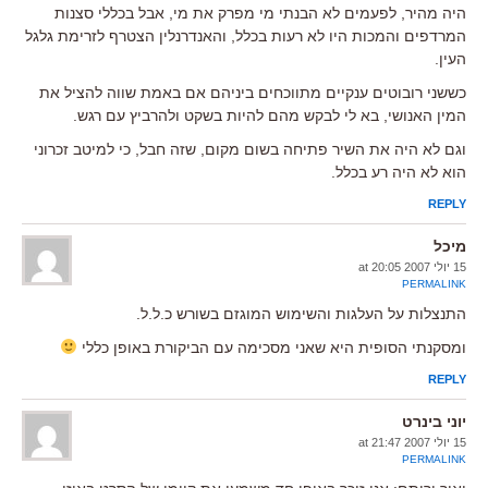
היה מהיר, לפעמים לא הבנתי מי מפרק את מי, אבל בכללי סצנות
המרדפים והמכות היו לא רעות בכלל, והאנדרנלין הצטרף לזרימת גלגל
העין.
כששני רובוטים ענקיים מתווכחים ביניהם אם באמת שווה להציל את
המין האנושי, בא לי לבקש מהם להיות בשקט ולהרביץ עם רגש.
וגם לא היה את השיר פתיחה בשום מקום, שזה חבל, כי למיטב זכרוני
הוא לא היה רע בכלל.
REPLY
מיכל
15 יולי 2007 at 20:05
PERMALINK
התנצלות על העלגות והשימוש המוגזם בשורש כ.ל.ל.
ומסקנתי הסופית היא שאני מסכימה עם הביקורת באופן כללי
REPLY
יוני בינרט
15 יולי 2007 at 21:47
PERMALINK