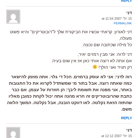
REPLY
דני
15 יולי 2007 at 11:54
PERMALINK
דני לאורון: קראתי עכשיו את הביקורת שלך ל"רובוטריקים" והיא פשוט
מעולה,
כל מילה שכתובה שם נכונה.
דני לרוה: אני מבין רמזים יאיר,
אם אתה לא רוצה אותי כאן אז אין שום בעיה.
רק תגיד ואני הולך!
רוה לדני: אני לא עוסק ברמזים. הכל די גלוי. אתה מוזמן להישאר
כמה שאתה רוצה. אבל בתור מי שמשתדל לקרוא את כל התגובות
באתר, אני מפנה את תשומת ליבך: הן חוזרות על עצמן. אם כבר
כתבת שהרובוטריקים זה חרא מהנה אתה יכול לקחת כמובן מאליו
שהתזה הזאת נקלטה. לאו דווקט הובנה, אבל נקלטה. המשך הלאה
משם.
REPLY
דני
15 יולי 2007 at 12:12