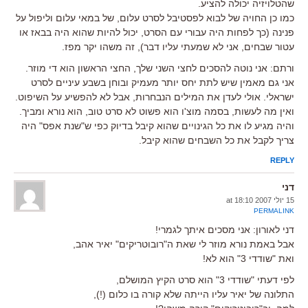
שהטלויזיה יכולה להציע.
כמו כן החויה של לבוא לפסטיבל לסרט עלום, של במאי עלום וליפול על
פנינה (כך לפחות היה עבורי עם הסרט, יכול להיות שהוא היה בבאז או
עטור שבחים, אני לא שמעתי עליו דבר), זה משהו יקר מפז.
ורתם: אני נוטה להסכים לחצי השני שלך, החצי הראשון הוא די מוזר.
אני גם מאמין שיש לתת יחס יותר מעמיק ובוחן בשבע עיניים לסרט
ישראלי. אולי לעדן את המילים הנבחרות, אבל לא להפשיע על השיפוט.
ואין מה לעשות, בסמה מוצ'ו הוא פשוט לא סרט טוב, הוא נורא ומביך.
והיה מגיע לו את כל הגינויים שהוא קיבל בדיוק כפי ש"שנת אפס" היה
צריך לקבל את כל השבחים שהוא קיבל.
REPLY
דני
15 יולי 2007 at 18:10
PERMALINK
דני לאורון: אני מסכים איתך לגמרי!
אבל באמת נורא מוזר לי שאת ה"רובוטריקים" יאיר אהב,
ואת "שודדי 3" הוא לא!
לפי דעתי "שודדי 3" הוא סרט הקיץ המושלם,
התלונה של יאיר עליו הייתה שלא קורה בו כלום (!),