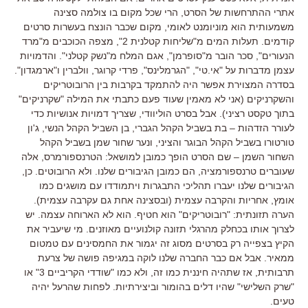
אתרי ההתרחשות של הסרט, הרי שכל מקום בו צולמה סצינה
משמעותית הוא מוניומנט לאומי, מקום שכבר הונצח בעשרות סרטים
קודמים. תעלות המים מ"שליחות קטלנית 2", מצפה הכוכבים מ"מרד
הנעורים", סכר הובר מ"סופרמן", אגם המלח מ"נשק קטלני". והדמויות
עצמן מדברות על "אי.טי", "הגרמלינס", פרדי קרוגר, וולברין ו"ארמגדון".
בסדרה המצוירת אפשר היה להתמקד בקרבות בין הרובוטריקים
והשקרניקים (אני לא מאמין שעוד פעם כתבתי את המילה "שקרניקים"
בתוך טקסט רציני). אבל בסרט הוליוודי, שצריך דמויות אנושיות כדי
לעורר הזדהות – בת בשביל הקהל הגברי, בן השביל הקהל הנשי, ג'ון
טורטורו בשביל הקהל הבוגר והציני, ונער שחור שמן בשביל הקהל
השחור השמן – שם הסרט הופך כמובן למושאל: הטרנספורמרס, אלה
שעוברים טרנספורמציה, הם כמובן הגיבורים שלנו. ולא הרובוטים. כן,
הגיבורים שלנו יעברו תהליכי התבגרות ויתמודדו עם מושגים כמו
אומץ, אחריות והקרבה עצמית (ובסצינה אחת גם עקרבה עצמית).
הערה תזונתית: "רובוטריקים" הוא חטיף. הוא לא הארוחה עצמה. יש
לצרוך אותו בכחלק מהרגלי תזונה קולנועיים מאוזנים. מי שיעביר את
הקיץ בצפייה רק בסרטים מסוג זה יגמור את החמסינים עם טמטום
ממאיר. אבל אם כבר החברה שלנו לוקה במגיפה פושה של צרעת
תרבותית, אז שתהיה חיננית כמו זה, ולא כמו "שודדי הקריביים 3" או
"שרק השלישי" שהיו דלים בהומור וביצירתיות. לפחות שהרעל יהיה
טעים.