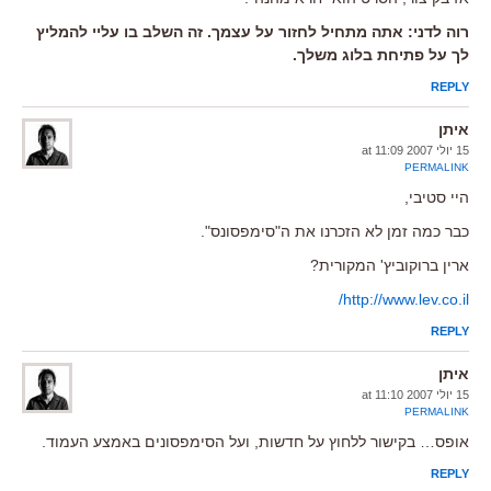
רוה לדני: אתה מתחיל לחזור על עצמך. זה השלב בו עליי להמליץ
לך על פתיחת בלוג משלך.
REPLY
איתן
15 יולי 2007 at 11:09
PERMALINK
היי סטיבי,
כבר כמה זמן לא הזכרנו את ה"סימפסונס".
ארין ברוקוביץ' המקורית?
http://www.lev.co.il/
REPLY
איתן
15 יולי 2007 at 11:10
PERMALINK
אופס… בקישור ללחוץ על חדשות, ועל הסימפסונים באמצע העמוד.
REPLY