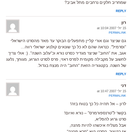
שמחריב חלקים נרחבים מתל אביב?
REPLY
רון
15 יולי 2007 at 10:04
PERMALINK
גם שניצר וגם אורי קליין מתפעלים הבוקר עד מאד מהסרט הישראלי
"וסרמיל". כנראה שהם לא כל כך שונאים קולנוע ישראלי רווה…
אגב, את "החוב" שניצר מגדיר כסרט נורא וכ"עלוב השנה". (: אולי צריך
לחשוב על מקבילה מקומית לפרס ראזי, פרס לסרט הגרוע, מגוחך, נלעג
של השנה. בקטגוריה הזאת "החוב" היה מנצח בגדול.
REPLY
דני
15 יולי 2007 at 10:47
PERMALINK
לרון – אל תהיה כל כך בטוח בזה!
בקשר ל"טרנספורמרס" – נורא ואיום!
סרט גרוע להפליא,
אבל מצליח איכשהו להיות מהנה,
אז בקיצור, הסרט הוא "חרא מהנה".