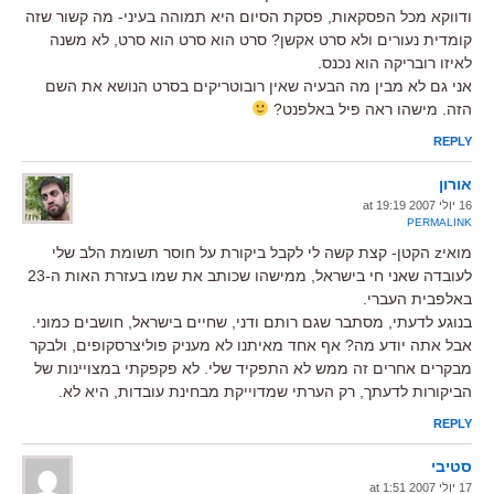
ודווקא מכל הפסקאות, פסקת הסיום היא תמוהה בעיני- מה קשור שזה
קומדית נעורים ולא סרט אקשן? סרט הוא סרט הוא סרט, לא משנה
לאיזו רובריקה הוא נכנס.
אני גם לא מבין מה הבעיה שאין רובוטריקים בסרט הנושא את השם
הזה. מישהו ראה פיל באלפנט?
REPLY
אורון
16 יולי 2007 at 19:19
PERMALINK
מואיz הקטן- קצת קשה לי לקבל ביקורת על חוסר תשומת הלב שלי
לעובדה שאני חי בישראל, ממישהו שכותב את שמו בעזרת האות ה-23
באלפבית העברי.
בנוגע לדעתי, מסתבר שגם רותם ודני, שחיים בישראל, חושבים כמוני.
אבל אתה יודע מה? אף אחד מאיתנו לא מעניק פוליצרסקופים, ולבקר
מבקרים אחרים זה ממש לא התפקיד שלי. לא פקפקתי במצויינות של
הביקורות לדעתך, רק הערתי שמדוייקת מבחינת עובדות, היא לא.
REPLY
סטיבי
17 יולי 2007 at 1:51