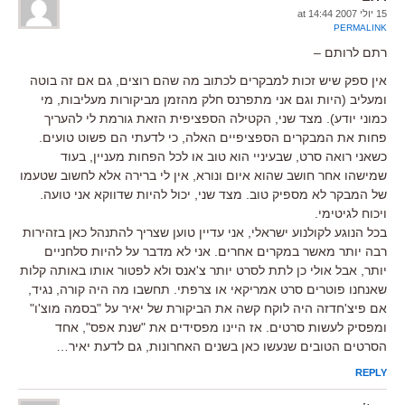
15 יולי 2007 at 14:44
PERMALINK
רתם לרותם –
אין ספק שיש זכות למבקרים לכתוב מה שהם רוצים, גם אם זה בוטה
ומעליב (היות וגם אני מתפרנס חלק מהזמן מביקורות מעליבות, מי
כמוני יודע). מצד שני, הקטילה הספציפית הזאת גורמת לי להעריך
פחות את המבקרים הספציפיים האלה, כי לדעתי הם פשוט טועים.
כשאני רואה סרט, שבעיניי הוא טוב או לכל הפחות מעניין, בעוד
שמישהו אחר חושב שהוא איום ונורא, אין לי ברירה אלא לחשוב שטעמו
של המבקר לא מספיק טוב. מצד שני, יכול להיות שדווקא אני טועה.
ויכוח לגיטימי.
בכל הנוגע לקולנוע ישראלי, אני עדיין טוען שצריך להתנהל כאן בזהירות
רבה יותר מאשר במקרים אחרים. אני לא מדבר על להיות סלחניים
יותר, אבל אולי כן לתת לסרט יותר צ'אנס ולא לפטור אותו באותה קלות
שאנחנו פוטרים סרט אמריקאי או צרפתי. תחשבו מה היה קורה, נגיד,
אם פיצ'חדזה היה לוקח קשה את הביקורת של יאיר על "בסמה מוצ'ו"
ומפסיק לעשות סרטים. אז היינו מפסידים את "שנת אפס", אחד
הסרטים הטובים שנעשו כאן בשנים האחרונות, גם לדעת יאיר…
REPLY