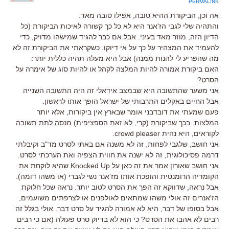
PERMALINK
אה וכן, הביקורת ההיא טובה, אפילו טובה מאד.
והתהיה שלי לגבי הז'אנר היא לא כל כך קשורה לאיכות הביקורת (כל
הדיון הזה, מוזר מאד בעיני. אבל אם כבר להגיד שמישהו מדויק, כדי
להעמיד את המצהיר על כך על אי דיוקו. כשקראתי את הביקורת זה לא
מה שהפריע לי להנות ממנה) אבל היא מעלה תהיה כללית יותר:
האם ביקורת אמורה להיות המלצה לקהל או להיות סוג של אימרה על
הסרט?
אני משער שהתשובה היא שבמצב אידאלי זה היה התשובה השנייה
אבל החיים באקלים התרבותי של ישראל הופך אותו לראשון.
פעם שמעתי את דובדבני אומר שבארץ אין ביקורות, אלא יותר
המלצות. בכך שביקורת (קרי, לא זאת הספציפית) מנסה לתת תשובה
לקוראים, היא נהית crowd pleaser.
אני חושב, שלגבי לפחות, זה לא משנה אם באתי לסרט מד"ב וקיבלתי
דרמה פסיכולוגית, זה לא ישנה את חווית הצפיה ואת הערכתי לסרט.
אני חושב שאורון אמר את זה כאן על Knocked Up שהיא לוקחת את
הקומדיה הרומנטית והופכת אותו מז'אנר נשי לגברי (או משהו דומה).
אבל נראה, שדווקא זה הפך את הסרט לטוב יותר. נראה שכל חלוקת
הז'אנרים זה אולי משהו שמתאים לאולפנים או לצרפתים משועמים,
אבל בסופו של דבר, היא לא אמורה להגיד על סרט דבר. אולי בגלל זה
רבים לא אהבו את הסרט? כי הוא לא בדיוק סרט פעולה (אם כי רבים