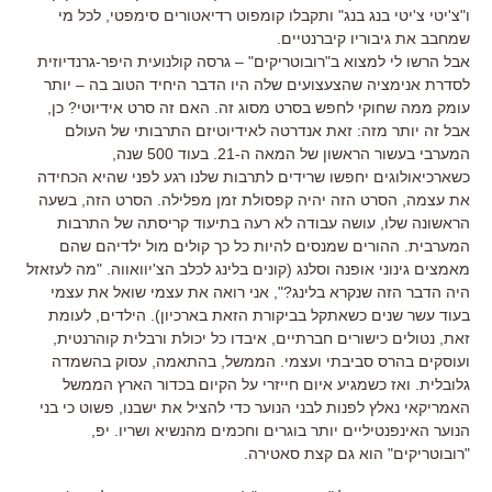
ו"צ'יטי צ'יטי בנג בנג" ותקבלו קומפוט רדיאטורים סימפטי, לכל מי
שמחבב את גיבוריו קיברנטיים.
אבל הרשו לי למצוא ב"רובוטריקים" – גרסה קולנועית היפר-גרנדיוזית
לסדרת אנימציה שהצעצועים שלה היו הדבר היחיד הטוב בה – יותר
עומק ממה שחוקי לחפש בסרט מסוג זה. האם זה סרט אידיוטי? כן,
אבל זה יותר מזה: זאת אנדרטה לאידיוטיזם התרבותי של העולם
המערבי בעשור הראשון של המאה ה-21. בעוד 500 שנה,
כשארכיאולוגים יחפשו שרידים לתרבות שלנו רגע לפני שהיא הכחידה
את עצמה, הסרט הזה יהיה קפסולת זמן מפלילה. הסרט הזה, בשעה
הראשונה שלו, עושה עבודה לא רעה בתיעוד קריסתה של התרבות
המערבית. ההורים שמנסים להיות כל כך קולים מול ילדיהם שהם
מאמצים גינוני אופנה וסלנג (קונים בלינג לכלב הצ'יוואווה. "מה לעזאזל
היה הדבר הזה שנקרא בלינג?", אני רואה את עצמי שואל את עצמי
בעוד עשר שנים כשאתקל בביקורת הזאת בארכיון). הילדים, לעומת
זאת, נטולים כישורים חברתיים, איבדו כל יכולת ורבלית קוהרנטית,
ועוסקים בהרס סביבתי ועצמי. הממשל, בהתאמה, עסוק בהשמדה
גלובלית. ואז כשמגיע איום חייזרי על הקיום בכדור הארץ הממשל
האמריקאי נאלץ לפנות לבני הנוער כדי להציל את ישבנו, פשוט כי בני
הנוער האינפנטיליים יותר בוגרים וחכמים מהנשיא ושריו. יפ,
"רובוטריקים" הוא גם קצת סאטירה.