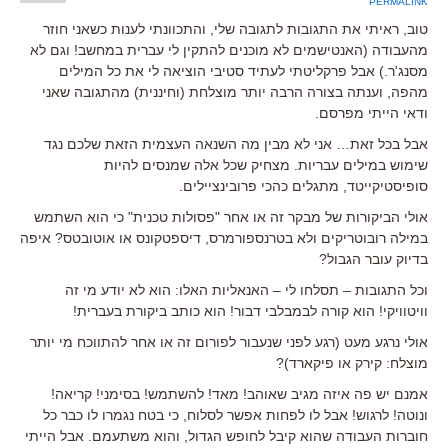
PERMALINK
טוב, ראיתי את התגובות לתגובה שלי, והתכוונתי לענות כשאני חוזר
מהעבודה (האנטישמים לא מוכנים להתקין לי עברית במחשב! וגם לא
מסנג'ר.) אבל פרקליטתי לעתיד סטיבי הוציאה לי את כל המילים
מהפה, וענתה בצורה הרבה יותר מוצלחת (וחיננית) מהתגובה שאני
ודאי הייתי מפרסם.
אבל בכל זאת… אני לא מבין מה השנאה העצמית הזאת שלכם נגד
שימוש במילים עבריות. מצחיק שכל אלה שמנסים להיות
סופיסטיקייטד, מתגלים כהכי פרובינציילים.
אולי הביקורות של מבקר זה או אחר "פסולות טכנית" כי הוא השתמש
במילה רובוטריקים ולא בטרנספורמרס, דיספטקונס או אוטובטס? איפה
בדיוק עובר הגבול?
וכל התגובות – תסלחו לי – האנאליות האלו: הוא לא יודע מי זה
וויטוויקי! הוא קורה לבמבלבי דבור! הוא כותב ביקורת בעברית!
אולי נרגע מעט (רגע לפני שנעבור לפורום זה או אחר להתווכח מי יותר
מוצלח: קירק או פיקארד)?
אמנם יש פה איזה מגיב שאוהב! מאד! להשתמש! בסימני! קריאה!
ונוטה! לרגוש! אבל לו לפחות אפשר לסלוח, כי בטח נגמרו לו כבר כל
חוברות העבודה שהוא קיבל לחופש הגדול, והוא משתעמם. אבל הייתי