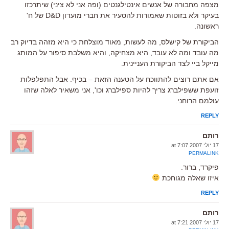
מצפה מחבורה של אנשים אינטילגנטים (ופה אני לא ציני) שיתרכזו
בעיקר ולא בזוטות שאמורות להסעיר את חברי מועדון D&D של ח'
ראשונה.
הביקורת של קישלס, מה לעשות, מאוד מוצלחת כי היא מזהה בדיוק רב
מה עובד ומה לא עובד, היא מצחיקה, והיא משלבת סיפור על המותג
מייקל ביי לצד הביקורת העניינית.
אם אתם רוצים להתווכח על הטענה הזאת – בכיף. אבל התפלפלות
זועפת ששפילברג צריך להיות ספילברג וכו', אני משאיר לאלה שזהו
עולמם הרוחני.
REPLY
רותם
17 יולי 2007 at 7:07
PERMALINK
פיקרד, ברור.
איזו שאלה מגוחכת
REPLY
רותם
17 יולי 2007 at 7:21