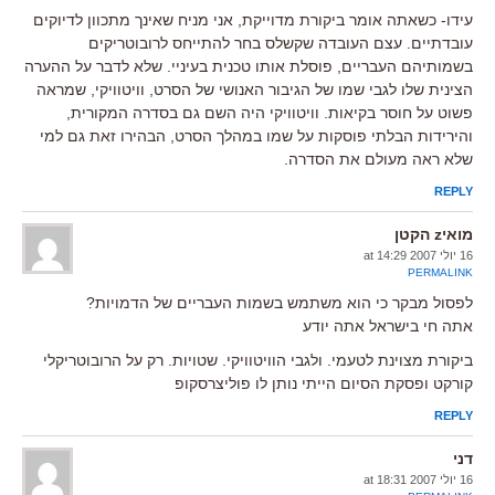
עידו- כשאתה אומר ביקורת מדוייקת, אני מניח שאינך מתכוון לדיוקים
עובדתיים. עצם העובדה שקשלס בחר להתייחס לרובוטריקים
בשמותיהם העבריים, פוסלת אותו טכנית בעיניי. שלא לדבר על ההערה
הצינית שלו לגבי שמו של הגיבור האנושי של הסרט, וויטוויקי, שמראה
פשוט על חוסר בקיאות. וויטוויקי היה השם גם בסדרה המקורית,
והירידות הבלתי פוסקות על שמו במהלך הסרט, הבהירו זאת גם למי
שלא ראה מעולם את הסדרה.
REPLY
מואיz הקטן
16 יולי 2007 at 14:29
PERMALINK
לפסול מבקר כי הוא משתמש בשמות העבריים של הדמויות?
אתה חי בישראל אתה יודע
ביקורת מצוינת לטעמי. ולגבי הוויטוויקי. שטויות. רק על הרובוטריקלי
קורקט ופסקת הסיום הייתי נותן לו פוליצרסקופ
REPLY
דני
16 יולי 2007 at 18:31