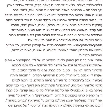
גילטי-פלז'ר בעולם. כל עוד יש סרטים כאלה בקיץ, מצידי שכדור הארץ
ילך ויתחמם – הסרטים האלה ממזגים את המוח. וגם, לטוב ולרע
מנוונים אותו. ברמה הכי חיצונית, זהו בעיני סרטו הטוב ביותר של מייקל
ביי, במאי פעולה גרנדיוזי שסרטיו היו תמיד מנופחים מדי ליהנות מהם
(חלקים מ"בחורים רעים 2" היו לא רעים). והנה, באופן יחסי, הסרט
הזה קליל, משעשע ולא לוקח עצמו ברצינות. הוא פשוט בוכטות של
מרדפים ופיצוצים ואפקטים שגורמים לגלגל העין לזלוג החוצה מרוב
עומס ויזואלי. זהו סרט הגריינדהאוס האמיתי: עזבו את
ההפוך-על-הפוך-אני-יותר מתוחכם-מכם של קוונטין טרנטינו, ביי מביים
עכשיו את ה"חסין מוות" האמיתי, דיאלוגים שנונים, נשים דעתניות,
ומכוניות מהירות.
אחרי שנים בהם ינק באופן בלעדי מפיטמתו של ג'רי ברוקהיימר – מפיק
שחושב ש"ניואנס" זה שם של מדינה ליד אריזונה – ביי מצא לעצמו
פרטרנר חדש ולא צפוי: סטיבן ספילברג. זה אולי הדבר הטוב ביותר
שקרה לו. אמנם ב"איילנד", סרטם המשותף הקודם, התוצאה היתה
מבישה, אבל ב"רובוטריקים" השידוך נראה מושלם. ביי רוצה לביים
סרטי מלחמה ואסונות, "ארמגדון" פינת "בלק הוק דאון" (וביי כבר שנים
מחקה באופן אינפנטילי את כל מה שרידלי סקוט עשה קודם). ספילברג
רוצה להפיק סרטי צעצועים לילדים. "רובוטריקים" הוא "הגוניס" פוגש
את "תקלה מופלאה" פוגש את "נס ברחוב 8" פוגש את "גברים בשחור".
רובם ממילא בהפקת ספילברג. תוסיפו קצת "כריסטין" של סטיבן קינג