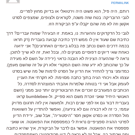
PERMALINK
רותם, היה פיל, הוא פשוט היה וירטואלי או בדיוק מחוץ לפריים.
לגבי הרובריקה: בטח שזה משנה, לקוראים ולצופים, שמצפים לסרט
אקשן וזה לא מה שהם יקבלו ע"פ הביקורת הזו.
לגבי כל הדקדוקים וההערות: נו, באמת. זו הבעיה? שמות עבריים? דרך
כתיבת שם שעוד אין לו ממש דרך כתיבה קבועה בעברית (רק תראו
בכמה דרכים השם נכתב פה בבלוג ביומיים האחרונים)? אני ידועה
כאחת שאי דיוקים דפוסיים מציקים לה, ובכל זאת, זה לא שייך לתוכן.
נראה לי שההערה הצינית לא הובנה כראוי (ירידה על השם לא מעידה
על כך שהכותב לא ידע שזה השם המקורי אלא רק על זה שהשם מעפן).
כמדומני צריך להחזיר את הדיון על הסרט לרמות של מה שיש בסרט
עצמו ולא ויכוחי הגיה בתוך כתבה מסוימת. לא חקרתי את העניין
לעומק אבל אני די בטוחה שלמרות אהבתי המוצהרת לסדרה, כל
הכותבים המעורבים זוכרים את הרובוטריקים יותר טוב ממני (השם
האנושי היחיד שאני זוכרת משם הוא ספייק, ול-bumblebee קראו
בעברית דבור גם אז לפני שנים רבות, ולמעשה אין לזה תרגום מדויק
עממי, כי זה לא דבורה וגם לא צירעה), ואפשר להתדיין על השוואות
מול הסדרה או כסרט אקשן חסר "היסטוריה", אבל שוב, ירידת הדיון
לפרטי ההגיה ספציפיים נראית לי כמפספסת את הפואנטה. או שאני
פספסתי את הפואנטה. אפשר גם לדבר על הביקורת, איך שהיא כתובה
ומה שכתוב בה, אבל זה לא נראה לי דיון פרודוקטיבי כשמתמקדים