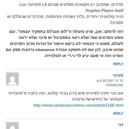
מדהים, שמורכב רק מקטעים מסרטים שבהם LA מופיעה: Los
Angeles Playes Itself.
חויה קולנועית ייחודית, בלתי נשכחת ומהפנטת, מהדברים שבגללם יש
פסטיבל.
רוה לרותם: אכן, סרט מעולה ה"לוס אנג'לס בתפקיד עצמה". וגם
מסוג הסרטים שמי שלא ראה בפסטיבל יש סיכוי שלא יראה
לעולם, פשוט כי הבמאי לא ביקש אישור על זכויות מרוב הסרטים
שהוא שיבץ, לכן אם לא תושקע עבודת clearance נרחבת ספק אם
הסרט הזה אי פעם יגיע לדי.וי.די או לטלוויזיה.
REPLY
סטיבי
15 יולי 2007 at 8:48
PERMALINK
אם כבר חזרנו לסרטים שיש (היו) בבתי קולנוע, הנה כתבה מ"מחברות
הקולנוע" על החדש של טרנטינו.
http://www.cahiersducinema.com/article1166.html
REPLY
רני