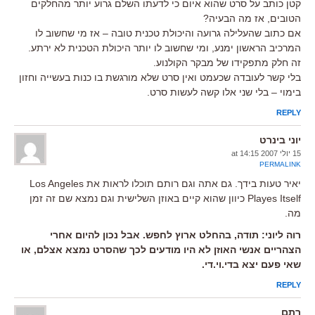
קטן כותב על סרט שהוא איום כי לדעתו השלם גרוע יותר מהחלקים
הטובים, אז מה הבעיה?
אם כתוב שהעלילה גרועה והיכולת טכנית טובה – אז מי שחשוב לו
המרכיב הראשון ימנע, ומי שחשוב לו יותר היכולת הטכנית לא ירתע.
זה חלק מתפקידו של מבקר הקולנוע.
בלי קשר לעובדה שכעמט ואין סרט שלא מורגשת בו כנות בעשייה וחזון
בימוי – בלי שני אלו קשה לעשות סרט.
REPLY
יוני בינרט
15 יולי 2007 at 14:15
PERMALINK
יאיר טעות בידך. גם אתה וגם רותם תוכלו לראות את Los Angeles
Playes Itself כיוון שהוא קיים באוזן השלישית וגם נמצא שם זה זמן
מה.
רוה ליוני: תודה, בהחלט ארוץ לחפש. אבל נכון להיום אחרי
הצהריים אנשי האוזן לא היו מודעים לכך שהסרט נמצא אצלם, או
שאי פעם יצא בדי.וי.די.
REPLY
רתם