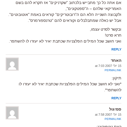
אם אתה כל כך מתבייש בלכתוב "שקרניקים" אז תקרא להם בשם
האמריקאי שלהם – ה"ספטקונים",
ולקבוצה השנייה הלא הם ה"רובוטריקים" קוראים באמת "אוטובוטים".
אבל יש כאלה שמתבלבלים וקוראים להם "טרנספורמרס".
ובקשר לסרט עצמו,
חרא סרט!
ואני חושב שכל המילים הפלצניות שכתבת יאיר לא יעזרו לו להשתפר.
REPLY
האחד
15 יולי 2007 at 7:03
PERMALINK
תיקון:
*ואני לא חושב שכל המילים הפלצניות שכתבת יאיר לא יעזרו לו
להשתפר*.
REPLY
סמיגול
15 יולי 2007 at 7:58
PERMALINK
קצת ניטפיקינג: