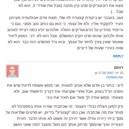
מצא את רובוטריקים סרט קיץ מהנה (אבל את שודדי 3, הוא לא
סבל…)
אגב, בעכבר יש ביקורת קונטרה לזו שלי, מאת אדם אבולעפיה מעיתון
העיר. לינקקתי אליו, ולא אל עצמי, כי הוא גם כותב טוב ממני, וגם כי
עייפתי מהדיון על הרובוטריקים האלה. אלוהים יודע כמה רציתי לאהוב
אותו ולכתוב שהוא סרט הקיץ המושלם. אבל הוא לא. דני, האמן ליאיר
שאומר שאין צורך לחזור על עצמך, ובוא נרד מהסרט הזה כבר. הוא לא
שווה בעיניי שעות של דיונים.
REPLY
רותם
15 יולי 2007 at 17:00
PERMALINK
ליוני: בתור בן אדם שלא אוהב לטעות, אני ממש אשמח לדעת שיש את
הסרט הנ"ל באוזן, אבל אחרי שקראתי את דבריך חיפשתי שוב, ולא
מצאתי. ממש אודה לך מאד אם תאיר את עיני.
ורק למען הצלת כבודי העצמי: זה שכתבתי שהיה אותו בפסטיבל לא
סותר את מה שכתבת, שכן כמו "קונטרול" בדיוק, יש סרטים שלראות על
מסך ביתי (יהיה גודלו אשר יהיה) זה פשוט לא אותו הדבר. חווית
הצפייה ואיך שהמסך מרתק אותך הם מעל ומעבר למה שאני חושב