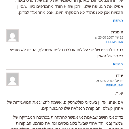
יאיר ורותם: אני זוכר באופן חד משמעי את קיומו של הסרט באוזן,
אפילו את העטיפה שלו. ייתכן שהוא הורד מהמדפים כיוון שעניין
הזכויות אכן לא נפתר? לא הספקתי היום, אבל מחר אלך לבדוק.
REPLY
היפנית
15 יולי 2007 at 23:00
PERMALINK
בניגוד לדבריו של יוני על לוס אנג'לס פלייס איטסלף, הסרט לא מופיע
באתר של האוזן.
REPLY
עידו
16 יולי 2007 at 5:55
PERMALINK
יאיר,
אם אנחנו עדיין בעינייני פוליצרסקופ, אשמח להציע את המועמדות של
אהרון קשלס והביקורת הנפלאה שלו לרובוטריקים.
בד"כ אני חושב שבאמת אי אפשר להתחרות בכתיבה המבריקה של
שניצר (במיוחד אחרי שבעל בלוג מסוים זנח את פורמט הביקורות