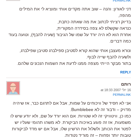
PERMALINK
דני לאורון: והנה – שוב אתה מקדים אותי ומוציא לי את המילים
מהפה,
בדיוק רציתי לכתוב את מה שאתה כתבת,
כנראה שקשלס לא צפה בסידרה המקורית,
אחרת הוא לא היה יורד על שמו של הגיבור (שעיה להבף), וטועה בעוד
כמה דברים.
ונורא מעצבן אותי שהוא קורא לסטיבן ספילברג סטיבן שפילברג,
ולשעיה להבף שייה לבוף.
בתור מבקר הייתי מצפה ממנו לדעת את השמות הנכונים שלהם.
REPLY
רותם
16 יולי 2007 at 18:33
PERMALINK
אני לא חסיד של וויכוחים על שמות, אבל אם לתרגם כבר, אז שיהיה
מדויק – ודבור זה לא Bumblebee.
כמו כן, וויטוויקי זה לא שטויות. אם הוא יורד על שם, ולא יודע שיש לו
משמעות, אז זה פוגע באיכות הביקורת. לא משהו תהומי שעליו יש
לפטר את הכותב ולשלול את הרשיון שלו, אבל אם יש מדד לביקורות
טובות יותר ופחות – זה מוריד נקודות.