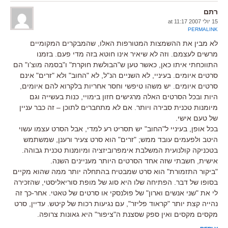
רתם
15 יולי 2007 at 11:17
PERMALINK
לא מבין את ההשמצות המטורפות האלו, שהמבקרים המקומיים
מרשים לעצמם. וזה לא שיאיר אינו חוטא בזה מדי פעם. בזמנו
התווכחתי איתו כאן, כאשר טען ש"הבולשת חוקרת" ו"בסמה מוצ'ו" הם
סרטים איומים. בעיניי, לא השניים הנ"ל, לא "החוב" ולא "זרים" אינם
סרטים איומים. יש משהו טיפשי וחסר אחריות בלקרוא להם איומים,
היות ובכל הסרטים האלה מרגישים חזון בימויי, כנות בעשייה וגם
מיומנות טכנית סבירה ויותר. אם לא מתחברים לתוכן – זה כבר עניין
של טעם אישי.
בכל אופן, בעיניי ל"החוב" יש תסריט רע למדי, אבל הסרט עצמו עשוי
היטב ולפעמים עובד ממש; "זרים" הוא סרט צעיר ורענן, שמשתמש
בטכניקה קולנועית המשלבת אימפרוביזציה ומיומנות טכנית גבוהה.
אישית, חשבתי שזה אחד הסרטים היותר מעניינים השנה.
"ביקור התזמורת" הוא סרט שמבטיח בהתחלה יותר ממה שהוא מקיים
בסופו של דבר. הפתיחה שלו היא סוג של מופת סוריאליסטי, שהזכירה
לי את "שני אנשים וארון" של פולנסקי או סרטים של טאטי. אחר-כך זה
נהייה קצת יותר "קראוד פליזר", עם נגיעות רכות של קיטש. עדיין, סרט
מקסים מקסים ואין ספק שסצנת ה"ציפור" היא גאונות צרופה.