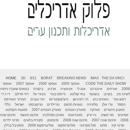
HOME
3D
9/11
BORAT
BREAKING NEWS
IMAX
THE DA VINCI
THE DAILY SHOW
CODE
אוסקר 2005
אוסקר 2006
אוסקר 2007
אוסקר
2008
אורחים
אינטרנט
אנג לי
אנימציה
ארכיון
ביקורת
במאים שעברו ניתוח
לשינוי מין
בקרוב
בשוטף
בתי קולנוע
ג'יימס בונד
גיבורי על
דוד פרלוב
די.וי.די
דפש מוד
האחים כהן
היי דפינישן
היצ'קוק/טריפו
הכי טובים
המדור המודפס
הספד
וודי אלן
טלוויזיה
טעויות תרגום
טריילרים
טרקובסקי
ישראל
כללי
מאבק היוצרים
מוזיקה
מועדון הגנוזים
מועדון הגנוזים 2007
מועצת הקולנוע
מפיצים
מר משיב
ניו יורק
סאנדאנס
סטיבן ספילברג
סיכום העשור
סיכום שנה
2006
סיכום שנה 2007
סיכום שנה 2008
סינמטק
סקירת בלוגים
סרטי ילדים
סרטי קיץ
סתם
פול מקרטני
פוליצרוסקופ
פוליצרסקופ 2006
פסטיבל ברלין