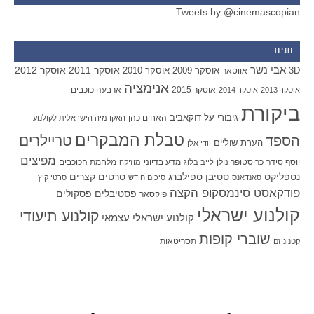
Tweets by @cinemascopian
תגים
אבי נשר
אוסקר 2011
אוסקר 2012
אוסקר 2009
אוסקר 2010
3D
אווטאר
אנימציה
אוסקר 2015
ארבעה כוכבים
אוסקר 2013
אוסקר 2014
ביקורת
גיבורי על
דוקאביב
האחים כהן
האקדמיה הישראלית לקולנוע
טבלת המבקרים
טריילרים
הספד
הערת שוליים
וודי אלן
מפיצים
יוסף סידר
כריסטופר נולן
מדע בדיוני
מלחמת הכוכבים
לייב בלוג
מוזיקה
סטיבן ספילברג
סרטים קצרים
נטפליקס
סאנדאנס
סיכום חודש
סרטי קיץ
פודקאסט סינמסקופ הקצה
פסטיבלים
פסקולים
פיקסאר
קולנוע ישראלי
קולנוע תיעודי
קולנוע ישראלי עצמאי
שוברי קופות
תסריטאות
קטנוניזם