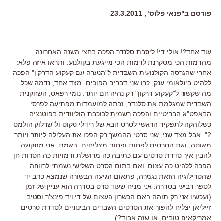
פורסם ב"פנאי פלוס", 23.3.2011
עוד אחד?! אולי די! ליסבת סלנדר הפכה בחצי השנה האחרונה
מהדמות הכי מסקרנת לדמות הכי מייגעת בקולנוע. ותראו איזה פלא:
אחרי שהגרסה הקולנועית השבדית ל"הנערה עם קעקוע הדרקון" הפכה
ללהיט בינלאומי ענק, קרו שני דברים הפוכים: מצד אחד, נדמה שכל
מה שקשור ל"קעקוע דרקון" רק נהיה חם יותר. נומי רפאס, השחקנית
השבדית שמגלמת את סלנדר, זכתה למועמדות מפתיעה לפרסי
הבאפט"א הבריטיים והפכה רשמית לכוכבת הוליוודית בפוטנציה
כשלוהקה לתפקיד הראשי לסרט הבא של רידלי סקוט ול"שרלוק הולמס
2". אבל מצד שני, שני סרטי ההמשך רק הפכו את העלילה ליותר ויותר
מאוסה, ואת הסרטים לפחות ופחות מצליחים. האמת, אני מתקשה
להבין איך סדרת סרטים עם כתיבה כה מרושלת ודמויות כה חסרות חן
הפכה ללהיט כה עצום. ואם בתום הסרט השלישי נשמתי לרווחה
שהטרילוגיה הזאת נגמרה, פתאום הגיעה הבשורה שנמצא כתב יד
לספר רביעי בסדרה. אני מניח שעוד סרט בסדרה הוא עניין של זמן
(ועכשיו אני רק תוהה האם הכשרון העצום של דיוויד פינצ'ר וסטיב
זייליאן יצליח להפוך את הסרטים השבדים הבינוניים לסדרת סרטים
אמריקאים טובים, או שזה אבוד?).