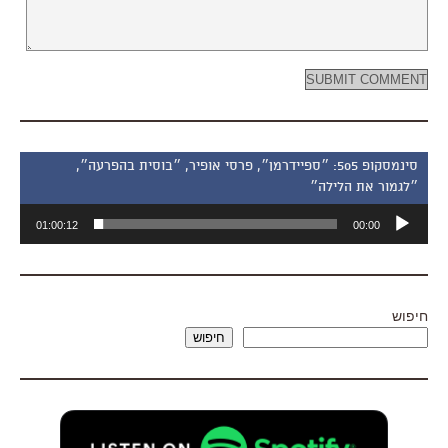
סינמסקופ 505: ״ספיידרמן״, פרסי אופיר, ״בוסית בהפרעה״,
״לגמור את הלילה״
נגן
01:00:12
00:00
אודיו
חיפוש
חיפוש