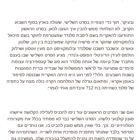
ובעיקר, תוך כדי הצפייה בסרט השלישי, שעולה בארץ בסוף השבוע
הקרוב, לא הצלחתי ממש להבין איך הגענו לכאן. בסרט הראשון
התוודענו להאקרית בשם ליסבת סלנדר שמצטרפת לחוקר בשם מיכאל
בלומקוויסט שחוקר איזו פרשיה עתיקה שמערבבת בין הון, שלטון
ונאצים. וכשכבר חשבנו שסלנדר ובלומקוויסט הם מעין ווטסון ושרלוק
הולמס לעידן הדיגיטלי הפוסט-ג'נדרי, מגיע הסרט השלישי שבו בעצם
מתברר שכל קיומה של אותה סלנדר הוא סוג של קונספירציה עצומת
מימדים שמגיעה עד לראשי הממשלות של שבדיה וברית המועצות
בשנות השבעים. הלו?! לפני רגע היא היתה האקרית שנכנסה לסיפור
באופן אקראי, ופתאום גורלה של המלחמה הקרה כולה מונח על כתפיה
של סלנד כשהיתה בת 12? איבדתם אותי לגמרי.
ואם שני הסרטים הראשונים עוד ניסו להכניס לעלילה הקלושה איזשהו
סגנון קולנועי כלשהו, הסרט השלישי כבר לא מסתיר בכלל את מקורותיו
הטלוויזיוניים. וכך, בלי שאין ממש סגנון להביט בו, אנו נותרים עם
הסיפור בלבד שמנתר מתפנית מופרכת אחת לשנייה. כשהתמיהה שלי
על כך שהסדרה הזאת רק נהנית להתעלל בגיבורה שלה, ממשיכה גם