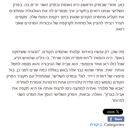
כאן: אחרי שבפרק הראשון היא נאנסת ובפרק השני יורים בה, בפרק
השלישי אנחנו רואים בתקריב איך מנסרים לה את הגולגולת ומחלצים
את הקליע מהסרט הקודם שנעוץ בתוך רקמת המוח שלה. מקסים.
תמיד רציתי להציץ אל מתחת לקרקפת של גיבורות הסרטים שאני
רואה.
מה שכן, רק עכשיו באיחור קלטתי שהסרט הקודם, "הנערה ששיחקה
באש", היה הומאז' ל"האימפריה מכה שנית", בו גילינו שהאיש הרע,
שכל כולו רוע אחד אינסופי, הוא אביה של הגיבורה והוא מנסה לחסל
אותה. זאת, אחרי שהוא כבר עלה באש בגללה כמה שנים לפני כן. בול
סיפורו של דארת ויידר, לא? ובסרט השלישי, שמתחיל עם תקציר הפרק
הקודם (ממש כמו סדרת טלוויזיה) אחת הדמויות אומרת לאחרת:
"אבא של סלנדר ואחיה למחצה ניסו לרצוח אותה אז היא תקפה את
אביה בגרזן". וואלה. ובזאת, הפרק השלישי הופך את הסרט השני
למיותר.
Categories:
ביקורת