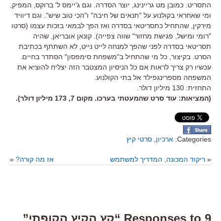
התסריט. כמובן מט גריינינג, יוצר הסדרה. וגם ג'יימס ל' ברוקס, המפיק,
ומי שאחראי בקולנוע על "תנאים של חיבה" ו"הכי טוב שיש". וגם דיוויד
מירקין, שהתחיל כתסריטאי בסדרה ואז הפך לבמאי בזכות עצמו (סרטו
"רומי ומישל, פגישת מחזור" שווה צפייה). קונאן אובריאן, שהיה
תסריטאי בסדרה לפני שהפך למנחה לייט נייט, לא השתתף בכתיבת
הסרט. בקיצור, כל מי שהתחיל ב"משפחת סימפסון" הסתדר בחיים.
עכשיו רק צריך לראות אם כל הניסיון המצטבר הזה יצליח להוציא את
המשפחה מספרינגפילד אל בתי הקולנוע.
התחזית: 130 מיליון דולר.
(המציאות: עוד סרט שהמעטתי בערכו. מקום 7, 173 מיליון דולר).
Categories:
ארכיון
,
סרטי קיץ
«
ריקוד המכונה, המדריך למשתמש
אז מה קורה?
»
9 Responses to “קץ הקיץ הקופתי”