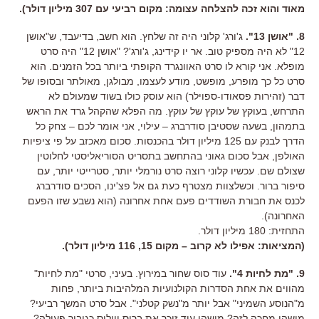
מאוד והוא זכה להצלחה עצומה: מקום רביעי עם 307 מיליון דולר).
8. "אושן 13".
ג'ורג' קלוני היה זה שלחץ. הוא חשב, בדיעבד, ש"אושן
12" לא היה מספיק טוב. אר יו קידינג, ג'ורג'? "אושן 12" היה סרט
מופלא. אני קורא לו סרט האוונגרד הקופתי ביותר בכל הזמנים. הוא
סרט כל כך מופרע, מופשט, מודע לעצמו, מבולגן, מאולתר ובסופו של
דבר (זהירות פסאודו-ספוילר) הוא עוסק כולו בשוד שמעולם לא
התרחש, בעוקץ של עוקץ של עוקץ. מה הפלא שהקהל גרד את הראש
בתמהון, בשעה שסטיבן סודרברג – עילוי, אני אומר לכם – צחק כל
הדרך לבנק עם 125 מיליון דולר בהכנסות. סכום מאכזב על פי ציפיות
האולפן, אבל סכום גאוני בהתחשב בתסריט הסוריאליסטי לחלוטין
שצולם שם. עכשיו קלוני רוצה סרט נורמלי יותר, סטרייטי יותר, עם
סיפור ברור. וכשלצוות מצטרף כעת גם אל פצ'ינו, הסכים סודרברג
לכנס את חבורת השודדים פעם אחת אחרונה (הוא נשבע שזו הפעם
האחרונה).
התחזית: 180 מיליון דולר.
(המציאות: אפילו לא קרוב – מקום 15, 116 מיליון דולר).
9. "מת לחיות 4".
עוד סוס שחור במירוץ. בעיני, סרטי "מת לחיות"
מהווים את אחת הסדרות הקולנועיות המלהיבות ביותר, פחות
מ"הנוסע השמיני" אבל יותר מ"נשק קטלני". אבל סרט המשך רביעי?
מישהו מחכה לזה? מישהו עוד זוכר את ברוס וויליס כגיבור פעולה?