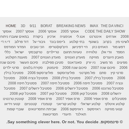
HOME
3D
9/11
BORAT
BREAKING NEWS
IMAX
THE DA VINCI
THE DAILY SHOW
CODE
אוסקר 2005
אוסקר 2006
אוסקר 2007
אוסקר
2008
אורחים
אינטרנט
אנג לי
אנימציה
ארכיון
ביקורת
במאים שעברו ניתוח
לשינוי מין
בקרוב
בשוטף
בתי קולנוע
ג'יימס בונד
גיבורי על
דוד פרלוב
די.וי.די
דפש מוד
האחים כהן
היי דפינישן
היצ'קוק/טריפו
הכי טובים
המדור המודפס
הספד
וודי אלן
טלוויזיה
טעויות תרגום
טריילרים
טרקובסקי
ישראל
כללי
מאבק היוצרים
מוזיקה
מועדון הגנוזים
מועדון הגנוזים 2007
מועצת הקולנוע
מפיצים
מר משיב
ניו יורק
סאנדאנס
סטיבן ספילברג
סיכום העשור
סיכום שנה
2006
סיכום שנה 2007
סיכום שנה 2008
סינמטק
סקירת בלוגים
סרטי ילדים
סרטי קיץ
סתם
פול מקרטני
פוליצרוסקופ
פוליצרסקופ 2006
פסטיבל ברלין
2006
פסטיבל ברלין 2007
פסטיבל ברלין 2008
פסטיבל ונציה 2006
פסטיבל
ונציה 2007
פסטיבל חיפה 2006
פסטיבל חיפה 2007
פסטיבל חיפה 2008
פסטיבל טורונטו 2006
פסטיבל ירושלים 2006
פסטיבל ירושלים 2007
פסטיבל
ירושלים 2008
פסטיבל קאן 2006
פסטיבל קאן 2007
פסטיבל קאן 2008
פסטיבלים
פרס אופיר 2006
פרס אופיר 2007
פרס אופיר 2008
קוונטין טרנטינו
קולנוע איטלקי
קולנוע ישראלי
קולנוע קוריאני
קטמנדו
קטנוניזם
קטעי וידיאו
קטעי מוזיקה
ראזיסקופ
ראזיסקופ 2006
שביתת התסריטאים
שוברי קופות
תאילנד
תיעודי
תסריטאות
© סינמסקופ. Say something clever here. Or not. You decide.