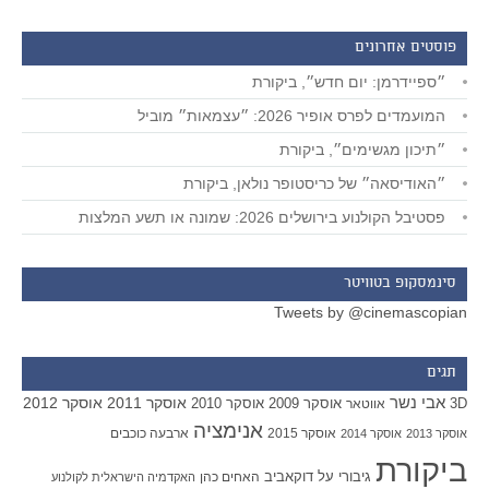
פוסטים אחרונים
״ספיידרמן: יום חדש״, ביקורת
המועמדים לפרס אופיר 2026: ״עצמאות״ מוביל
״תיכון מגשימים״, ביקורת
״האודיסאה״ של כריסטופר נולאן, ביקורת
פסטיבל הקולנוע בירושלים 2026: שמונה או תשע המלצות
סינמסקופ בטוויטר
Tweets by @cinemascopian
תגים
אבי נשר
אוסקר 2011
אוסקר 2012
אוסקר 2009
אוסקר 2010
3D
אווטאר
אנימציה
אוסקר 2015
ארבעה כוכבים
אוסקר 2013
אוסקר 2014
ביקורת
גיבורי על
דוקאביב
האחים כהן
האקדמיה הישראלית לקולנוע