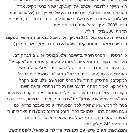
הוא מייקל גולדנברג, שכתב את "קונטקט" של רוברט זמקיס, אחד
הסרטים האהובים עלי, ואת סרטו הבא של ספייק ג'ונז (על סרטו הבא
של ג'ונז, המצטלם בימים אלה באוסטרליה, נכתוב בעוד שנה, בפריוויו
סרטי 2008). איך יהיה? אותו דבר, אני מניח.
תחזית: 280 מיליון דולר.
(מציאות: כמעט בול. 281 מיליון דולר, אבל במקום החמישי. במקום
הרביעי נמצא "רובוטריקים" שלא הערכתיו כראוי, ראו בהמשך).
5. "רטטוי".
הסרט היחיד ברשימה שלא מבוסס על שום דבר קודם,
כולו רעיון מקורי. המותג שיוביל אותו להצלחה קופתית הוא "פיקסאר".
זה, והעובדה שזהו סרטו החדש של בראד בירד, אולי גדול במאיי
האנימציה כרגע (אחרי "ענק הברזל" המופלא ו"משפחת סופר על"
המקסים). החיסרון היחיד של הסרט הוא השם שלו. האם הקהל
האמריקאי יצליח להתמודד עם שם כל כך צרפתי? והאם השם
הקולינרי יישמר בעברית או שכאן נאלץ להתמודד עם מרקחות מילוליות
כמו "עכבר מי שאוכל אחרון", או "עכברים בצמרת". הסיפור, כפי שהוצג
בטריילר המשעשע שהוקרן לפני "מכוניות", עוסק בעכבר פריזאי עם
טעם משובח במזון, שמואס בפחי הזבל ומתגנב למסעדות פאר ליהנות
ממיטב המטבח הצרפתי. יש להניח שכאן הוא יסתבך בצרות.
התחזית: 240 מיליון דולר.
(המציאות: מקום שישי עם 199 מיליון דולר. בישראל, לעומת זאת,