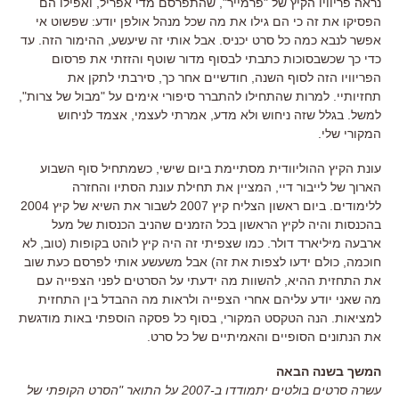
נראה פריוויו הקיץ של "פרמייר", שהתפרסם מדי אפריל, ואפילו הם
הפסיקו את זה כי הם גילו את מה שכל מנהל אולפן יודע: שפשוט אי
אפשר לנבא כמה כל סרט יכניס. אבל אותי זה שיעשע, ההימור הזה. עד
כדי כך שכשבסוכות כתבתי לבסוף מדור שוטף והזזתי את פרסום
הפריוויו הזה לסוף השנה, חודשיים אחר כך, סירבתי לתקן את
תחזיותיי. למרות שהתחילו להתברר סיפורי אימים על "מבול של צרות",
למשל. בגלל שזה ניחוש ולא מדע, אמרתי לעצמי, אצמד לניחוש
המקורי שלי.
עונת הקיץ ההוליוודית מסתיימת ביום שישי, כשמתחיל סוף השבוע
הארוך של לייבור דיי, המציין את תחילת עונת הסתיו והחזרה
ללימודים. ביום ראשון הצליח קיץ 2007 לשבור את השיא של קיץ 2004
בהכנסות והיה לקיץ הראשון בכל הזמנים שהניב הכנסות של מעל
ארבעה מיליארד דולר. כמו שצפיתי זה היה קיץ לוהט בקופות (טוב, לא
חוכמה, כולם ידעו לצפות את זה) אבל משעשע אותי לפרסם כעת שוב
את התחזית ההיא, להשוות מה ידעתי על הסרטים לפני הצפייה עם
מה שאני יודע עליהם אחרי הצפייה ולראות מה ההבדל בין התחזית
למציאות. הנה הטקסט המקורי, בסוף כל פסקה הוספתי באות מודגשת
את הנתונים הסופיים והאמיתיים של כל סרט.
המשך בשנה הבאה
עשרה סרטים בולטים יתמודדו ב-2007 על התואר "הסרט הקופתי של