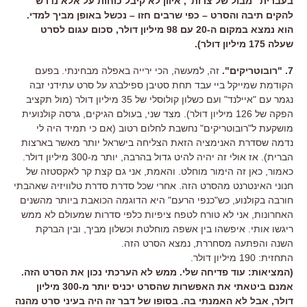
בעברית "מבול של צרות", איוון לא קיבל כוחות על אלא נדרש
להקים תיבה והסרט – כפי שרבים חזו – נכשל באופן מביך למדי.
הוא נמצא במקום ה-20 עם 98 מיליון דולר, סכום עגום לסרט
שעלה 175 מיליון דולר).
7. "רובוטריקים".
זה, למעשה, הכי ירייה באפלה מבחינתי. בפעם
הקודמת שמייקל ביי עבד תחת סטיבן ספילברג על סרט עתידני זבה
נגמר עם "איילנד" ועם כשלון קולוסלי של 35 מיליון דולר (מול תקציב
הפקה של 126 מיליון דולר). מצד שני, בעולם הגיקים, גרסה קולנועית
מושקעת ל"רובוטריקים" נחשבת לחלום רטוב (אם כי תמיד היה לי
נדמה שסדרת האנימציה הזאת הצליחה בישראל יותר מאשר בארצות
הברית). אז אולי זה יהיה להיט גדול בהרבה, יותר מ-300 מיליון דולר.
כאמור, כאן זה הימור מוחלט. והאמת, אני גם קצת קר לאקסטזה של
חנוני האינטרנט מהסרט הזה. אחרי שכל סדרת סדרת טלוויזיה שאהבתי
חורבה בקולנוע, כש"כנפי הרעם" היא הדוגמה הכואבת ביותר מהשנים
האחרונות, אני לא טורח לטפח ציפיות כלפי סדרות שמעולם לא ממש
ריגשו אותי. איפשהו בין אשפה מוחלטת וכשלון מביך, ובין הברקת
השנה והפתעה מסחררת, נמצא הסרט הזה.
התחזית: 190 מיליון דולר.
(המציאות: עוד פדיחה שלי. ממש לא הערכתי נכון את הסרט הזה.
אמנם ביטאתי את האפשרות שהסרט יכניס יותר מ-300 מיליון
דולר, אבל לא האמנתי בה. בסופו של דבר זה היה בעיני סרט מהנה