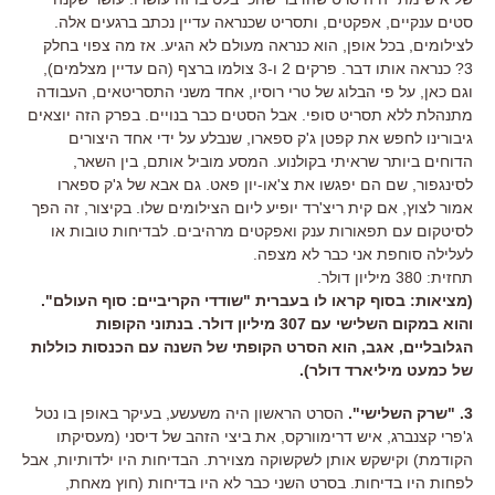
סטים ענקיים, אפקטים, ותסריט שכנראה עדיין נכתב ברגעים אלה.
לצילומים, בכל אופן, הוא כנראה מעולם לא הגיע. אז מה צפוי בחלק
3? כנראה אותו דבר. פרקים 2 ו-3 צולמו ברצף (הם עדיין מצלמים),
וגם כאן, על פי הבלוג של טרי רוסיו, אחד משני התסריטאים, העבודה
מתנהלת ללא תסריט סופי. אבל הסטים כבר בנויים. בפרק הזה יוצאים
גיבורינו לחפש את קפטן ג'ק ספארו, שנבלע על ידי אחד היצורים
הדוחים ביותר שראיתי בקולנוע. המסע מוביל אותם, בין השאר,
לסינגפור, שם הם יפגשו את צ'או-יון פאט. גם אבא של ג'ק ספארו
אמור לצוץ, אם קית ריצ'רד יופיע ליום הצילומים שלו. בקיצור, זה הפך
לסיטקום עם תפאורות ענק ואפקטים מרהיבים. לבדיחות טובות או
לעלילה סוחפת אני כבר לא מצפה.
תחזית: 380 מיליון דולר.
(מציאות: בסוף קראו לו בעברית "שודדי הקריביים: סוף העולם".
והוא במקום השלישי עם 307 מיליון דולר. בנתוני הקופות
הגלובליים, אגב, הוא הסרט הקופתי של השנה עם הכנסות כוללות
של כמעט מיליארד דולר).
3. "שרק השלישי".
הסרט הראשון היה משעשע, בעיקר באופן בו נטל
ג'פרי קצנברג, איש דרימוורקס, את ביצי הזהב של דיסני (מעסיקתו
הקודמת) וקישקש אותן לשקשוקה מצוירת. הבדיחות היו ילדותיות, אבל
לפחות היו בדיחות. בסרט השני כבר לא היו בדיחות (חוץ מאחת,