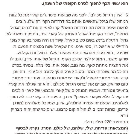
הוא עשוי תכף להפוך לסרט הקופתי של השנה).
6. "איוון הגדול מכולם". לפני מה שבועות פיטר ג'ים קארי את כל צוות
הניהול שלו בגלל שהאשים אותם בהידרדרות הקריירה שלו. רוצים
לראות איפה החלה ההידרדרות הזאת? קחו לצפייה את "ברוס הגדול
מכולם", שובר הקופות הגדול האחרון של קארי. שם, בתפקיד משנה לא
גדול, התגלה ברנש בשם סטיב קארל, שעד אז היה מוכר בעיקר לצופי
ה"דיילי שואו" של ג'ון סטיוארט. מה שקארל עשה בסצינות המעטות
שהיו לו, הוא בעיני מהרגעים המופלאים האלה בתולדות הקולנוע.
שחקן משנה, המופיע לצד הכוכב הקומי הגדול של אותו עידן, וגונב לו
את ההצגה מתחת לאף. מה גונב, אוכל אותו בלי מלח. צפיתי בסרט
וזה כל מה שזכרתי ממנו: סטיב קארל הופך לכוכב מול עיניי. וזה אכן
קרה. והכי אירוני: לקארל ולקארי יש אותם מנהלים. ועוד יותר אירוני:
טום שדיאק, שביים את "ברוס הגדול מכולם", הוא זה שגילה את קארי
ב"אייס ונטורה". ועכשיו המנהלים של קארי והבמאי של קארי הולכים
עם קארל. פלא שקארי מעוצבן? אז כן, הפעם ג'ים קארי כבר לא הופך
לאלוהים. הפעם זה עמיתו החלקלק, איוון, שמקבל מאלוהים (מורגן
פרימן) כוחות זמניים לניהול היקום כרצונו. יש סיכוי שזה יהיה מצחיק
נורא.
התחזית: 220 מיליון דולר.
(המציאות: פדיחה. שלי, שלהם, של כולנו. הסרט נקרא לבסוף