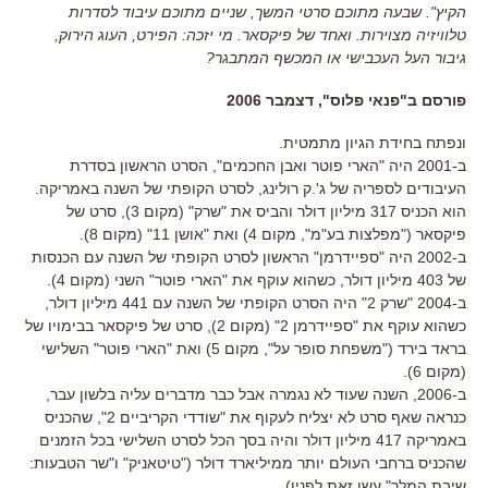
הקיץ". שבעה מתוכם סרטי המשך, שניים מתוכם עיבוד לסדרות
טלוויזיה מצוירות. ואחד של פיקסאר. מי יזכה: הפירט, העוג הירוק,
גיבור העל העכבישי או המכשף המתבגר?
פורסם ב"פנאי פלוס", דצמבר 2006
ונפתח בחידת הגיון מתמטית.
ב-2001 היה "הארי פוטר ואבן החכמים", הסרט הראשון בסדרת
העיבודים לספריה של ג'.ק רולינג, לסרט הקופתי של השנה באמריקה.
הוא הכניס 317 מיליון דולר והביס את "שרק" (מקום 3), סרט של
פיקסאר ("מפלצות בע"מ", מקום 4) ואת "אושן 11" (מקום 8).
ב-2002 היה "ספיידרמן" הראשון לסרט הקופתי של השנה עם הכנסות
של 403 מיליון דולר, כשהוא עוקף את "הארי פוטר" השני (מקום 4).
ב-2004 "שרק 2" היה הסרט הקופתי של השנה עם 441 מיליון דולר,
כשהוא עוקף את "ספיידרמן 2" (מקום 2), סרט של פיקסאר בבימויו של
בראד בירד ("משפחת סופר על", מקום 5) ואת "הארי פוטר" השלישי
(מקום 6).
ב-2006, השנה שעוד לא נגמרה אבל כבר מדברים עליה בלשון עבר,
כנראה שאף סרט לא יצליח לעקוף את "שודדי הקריביים 2", שהכניס
באמריקה 417 מיליון דולר והיה בסך הכל לסרט השלישי בכל הזמנים
שהכניס ברחבי העולם יותר ממיליארד דולר ("טיטאניק" ו"שר הטבעות:
שיבת המלך" עשו זאת לפניו).