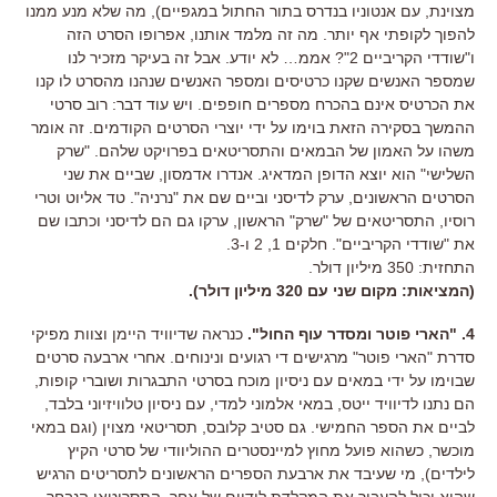
מצוינת, עם אנטוניו בנדרס בתור החתול במגפיים), מה שלא מנע ממנו
להפוך לקופתי אף יותר. מה זה מלמד אותנו, אפרופו הסרט הזה
ו"שודדי הקריביים 2"? אממ… לא יודע. אבל זה בעיקר מזכיר לנו
שמספר האנשים שקנו כרטיסים ומספר האנשים שנהנו מהסרט לו קנו
את הכרטיס אינם בהכרח מספרים חופפים. ויש עוד דבר: רוב סרטי
ההמשך בסקירה הזאת בוימו על ידי יוצרי הסרטים הקודמים. זה אומר
משהו על האמון של הבמאים והתסריטאים בפרויקט שלהם. "שרק
השלישי" הוא יוצא הדופן המדאיג. אנדרו אדמסון, שביים את שני
הסרטים הראשונים, ערק לדיסני וביים שם את "נרניה". טד אליוט וטרי
רוסיו, התסריטאים של "שרק" הראשון, ערקו גם הם לדיסני וכתבו שם
את "שודדי הקריביים". חלקים 1, 2 ו-3.
התחזית: 350 מיליון דולר.
(המציאות: מקום שני עם 320 מיליון דולר).
4. "הארי פוטר ומסדר עוף החול".
כנראה שדיוויד היימן וצוות מפיקי
סדרת "הארי פוטר" מרגישים די רגועים ונינוחים. אחרי ארבעה סרטים
שבוימו על ידי במאים עם ניסיון מוכח בסרטי התבגרות ושוברי קופות,
הם נתנו לדיוויד ייטס, במאי אלמוני למדי, עם ניסיון טלוויזיוני בלבד,
לביים את הספר החמישי. גם סטיב קלובס, תסריטאי מצוין (וגם במאי
מוכשר, כשהוא פועל מחוץ למיינסטרים ההוליוודי של סרטי הקיץ
לילדים), מי שעיבד את ארבעת הספרים הראשונים לתסריטים הרגיש
שהוא יכול להעביר את המקלדת לידיים של אחר. התסריטאי הנבחר