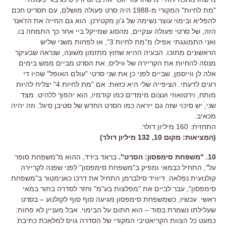
"מת לחיות" המקורי מ-1988 היה סרט פעולה מושלם, עם תסריט חכם
להפליא ובימוי עוצר נשימה של ג'ון מקטירנן. הוא גם החייה את הז'אנר
הזה, של סרטי פעולה ענקיים, מהסוג שמייקל ביי אחר כך התמחה בו.
ואני התמוגגתי אפילו מ"מת לחיות 3", או לפחות משני שליש
הראשונים מתוכו. הבעיה ההיא שחוץ מתזמון משונה, שנראה שבעיקר
מנסה להחיות את הקריירה של וויליס, את הסרט מביים ממש בימים
אלה לן ווייסמן, שביים לפני כן את שני סרטי "עולם האופל" שהיו די
רעים לדעתי. הציפייה שלי היא כזאת: אם "מת לחיות 4" יצליח להיות
מותח, וירטואוזי ועצום מימדים כמו קודמיו, הוא יהפוך ללהיט. מצד
שני, יש סיכוי שזה גם ייראה כמו הסרט החדש של סטיבן סיגל. וזה יהיה
מכאיב.
התחזית: 160 מיליון דולר.
(המציאות: מקום 10, 132 מיליון דולר)
10. "משפחת סימפסון: הסרט".
בראד בירד, ההוא מ"משפחת סופר
על", התחיל כבמאי ומפיק ב"משפחת סימפסון" לפני שפנה לקריירה
קולנועית נפלאה. דיוויד סילברמן התחיל את דרכו כאנימטור ב"משפחת
סימפסון", עבר לביים את "מפלצות בע"מ" וחזר לסדרה בתור במאי
ראשי. עכשיו, כשמשפחת סימפסון מגיעה סוף סוף לקולנוע – בסרט
שעלילתו נשמרת בסוד – הוא חתום על הבימוי. אבל מעניין לא פחות:
כמעט כל הצוות הקריאטיבי המקורי של הסדרה גויס למלאכת כתיבת