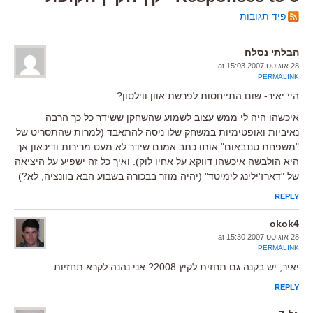
פיד תגובות
הבלתי נסלח
28 אוגוסט 2007 at 15:03
PERMALINK
היי יאיר- שום התייחסות לפרשת אוון ווילסון?
איכשהו היה לי ממש עצוב לשמוע שהשחקן ששידר כל כך הרבה
נאיביות ואופטימיות במשחק שלו ניסה להתאבד (למרות שהתסריט של
"משפחת טננבאום" אותו כתב אמנם שידר לא מעט מרירות ודיכאון אך
היא הולבשה איכשהו דווקא על אחיו לוק). ואיך כל זה ישפיע על היציאה
של "דארז'ילינג לימיטד" (יהיה מוזר בבכורה בשבוע הבא בוונציה, לא?)
REPLY
okok4
28 אוגוסט 2007 at 15:30
PERMALINK
יאיר, יש בקנה גם תחזית לקיץ 2008? אני נהנה לקרא תחזיות.
REPLY