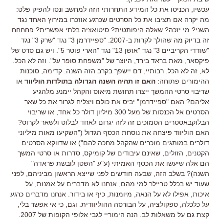
עכשיו, הכניסו את כל המידע התחרותי הזה למחשב ונסו להפיק פלט:
מה יקרה אם תציבו את כל הסרטים שכרגע אוזכרו במירוץ האחד נגד
השני? מי יזכה? שאלה היפותטית? סיטואציה בלתי אפשרית? פחחחח.
זה בדיוק מה שהולך לקרות ב-2007. "ספיידרמן 3" נגד "שרק 3" נגד
"שודדי הקריביים 3" נגד "אושן 13" נגד "הארי פוטר 5". ויש גם סרט של
פיקסאר, מאת בראד בירד, היוצר של "משפחת סופר על". וזה לא הכל.
לא, זה לא הכל. רבותיי, דם יישפך בקרב הזה השנה. קדימה, סוכנות
ההימורים פתוחה:
האם זו תהיה השנה הגדולה בתולדות הוליווד
או
שריבוי סרטי ההמשך ייצרו תחושת מיאוס והקהל יימנע מלהגיע
אליהם? האם "ספיידרמן" יביס את כולם ויצליח לגרור את כל שאר
הסרטים אל הכנסות של מעל 300 מיליון דולר כל אחד, או שריבוי
הבלוקבאסטרים הסמוכים זה לזה יגרום לאחד לבלוט ולשאר לקרוס?
האם הוליווד פיצחה את נוסחת הכסף הגדול ("השקיעו מאות מיליוני
דולרים במותגים מוכרים שהקהל מחכה להם") או שדווקא הסרטים
הקטנים, הזולים, שאינם עיבודים של קומיקס, סדרות או סרטי המשך
הם אלה שיעשו את הכסף האמיתי (ע"ע "השטן לובשת פראדה"
השנה)? בשלב הזה, שבעה חודשים לפני שייצא הראשון מביניהם, לפני
שעוד יש בכלל טריילר למי מהם, אנחנו לא מדברים על אמנות, על
איכות, אפילו לא על הנאה, מיומנות, כיף או בידור. אנחנו מדברים כרגע
על כלכלה, ספקולציה, על הבורסה ההוליוודית. וגם, כי אי אפשר בלי,
קצת גם על משאלות לב. הנה הימוריי לגבי אלופי הקופות של 2007.