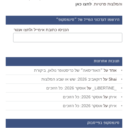
והמלצות פרטיות.
לחצו כאן
הירשמו לעדכוני המייל של ״סינמסקופ״
הכניסו כתובת אימייל ולחצו אנטר
תגובות אחרונות
אחד
על
״האודיסאה״ של כריסטופר נולאן, ביקורת
Shai
על
דוקאביב 2026: שש או שבע המלצות
_LiBERTiNE_
על
אוסקר 2026: כל הזוכים
איתן
על
אוסקר 2026: כל הזוכים
איתן
על
אוסקר 2026: כל הזוכים
סינמסקופ בפייסבוק