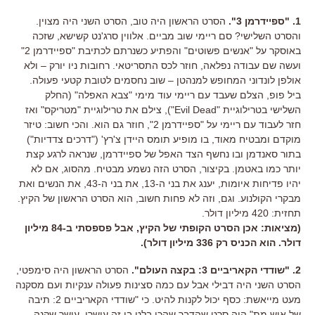
1. "ספיידרמן 3".
הסרט הראשון היה טוב, הסרט השני היה מצוין.
והסרט השלישי? סם ריימי שוב מביים. אלווין סרג'נט קשישא, שזכה
באוסקר על "אנשים פשוטים" והפתיע כשנרתם לכתיבת "ספיידרמן 2"
ועשה שם עבודה נפלאה, חוזר לכס התסריטאי. רחובות ניו יורק – ולא
אולפן לונדוני המחופש למנהטן – שוב נחסמים לטובת קטעי פעולה.
ביל פופ, הצלם שעבד עם ריימי עוד מימי "צבא האפלה" (החלק
השלישי בטרילוגיית "Evil Dead"), צילם את טרילוגיית "מטריקס" ואז
חזר לעבוד עם ריימי על "ספיידרמן 2", חוזר גם הוא. והכי חשוב: טיזר
מוקדם ומבטיח מאוד, בו מופיע תומס היידן צ'רץ' ("דרכים צדדיות")
בתור סאנדמן ובו נחשף הצד האפל של ספיידרמן, שנראה לרגע קצת
יותר כמו באטמן. בקיצור, הסרט הזה נשמע מבטיח. מהסוג, אם לא
יהיו פדיחות איומות, יענג את בני ה-13, את בני ה-43, את הנשים ואת
מבקרי הקולנוע. וגם, וזה לא פחות חשוב, הוא הסרט הראשון של הקיץ.
תחזית: 420 מיליון דולר.
(מציאות: אכן הסרט הקופתי של הקיץ, אבל פספסתי ב-84 מיליון
דולר. הוא הכניס רק 336 מיליון דולר).
2. "שודדי הקאריביים 3: בקצה העולם".
הסרט הראשון היה סימפטי,
הסרט השני היה דבילי אבל עם כמה סצינות פעולה ענקיות ועם מסקנה
מעט מייאשת: כסף יכול לקנות להיט. כי "שודדי הקאריביים 2: תיבה
של איש מת" היה סרט שהדבר שהכי בלט בו זה עושרו. עושר שקנה