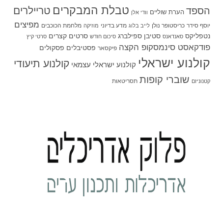
טבלת המבקרים
טריילרים
הספד
הערת שוליים
וודי אלן
מפיצים
יוסף סידר
כריסטופר נולן
מדע בדיוני
מלחמת הכוכבים
לייב בלוג
מוזיקה
סטיבן ספילברג
סרטים קצרים
נטפליקס
סאנדאנס
סיכום חודש
סרטי קיץ
פודקאסט סינמסקופ הקצה
פסטיבלים
פסקולים
פיקסאר
קולנוע ישראלי
קולנוע תיעודי
קולנוע ישראלי עצמאי
שוברי קופות
תסריטאות
קטנוניזם