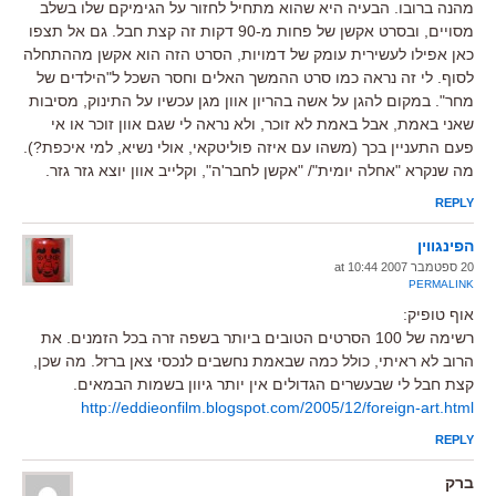
מהנה ברובו. הבעיה היא שהוא מתחיל לחזור על הגימיקם שלו בשלב
מסויים, ובסרט אקשן של פחות מ-90 דקות זה קצת חבל. גם אל תצפו
כאן אפילו לעשירית עומק של דמויות, הסרט הזה הוא אקשן מההתחלה
לסוף. לי זה נראה כמו סרט ההמשך האלים וחסר השכל ל"הילדים של
מחר". במקום להגן על אשה בהריון אוון מגן עכשיו על התינוק, מסיבות
שאני באמת, אבל באמת לא זוכר, ולא נראה לי שגם אוון זוכר או אי
פעם התעניין בכך (משהו עם איזה פוליטקאי, אולי נשיא, למי איכפת?).
מה שנקרא "אחלה יומית"/ "אקשן לחבר'ה", וקלייב אוון יוצא גזר גזר.
REPLY
הפינגווין
20 ספטמבר 2007 at 10:44
PERMALINK
אוף טופיק:
רשימה של 100 הסרטים הטובים ביותר בשפה זרה בכל הזמנים. את
הרוב לא ראיתי, כולל כמה שבאמת נחשבים לנכסי צאן ברזל. מה שכן,
קצת חבל לי שבעשרים הגדולים אין יותר גיוון בשמות הבמאים.
http://eddieonfilm.blogspot.com/2005/12/foreign-art.html
REPLY
ברק