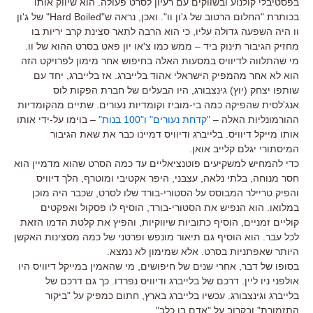
בפסטיבלי קולנוע ובשווקים עם רעיון לסרט פעולה. הוא שיווק אותו
בכותרת "החלום הרטוב של ג'ון וו". ואכן, נראה ש"Hard Boiled" של ג'ון
וו היה השפעה גדולה עליו, כי הוא הרבה לתאר סצינת קרב יריות בו
מחזיק הגיבור תינוק ביד – ממש כמו צ'או יון פאט בסרט ההוא של וו.
מי שהתלווה לדיוויס במסעות האלה בחיפוש אחר מימון לפרויקט הזה
הוא לא אחר מהמפיק הישראלי אהוד בלייברג. אז בלייברג, יחד עם
שותפו יצחק (יוץ) גינצבורג, היו הבעלים של חברת הפקות לוס
אנג'לסית שהפיקה כמה בי-מוביז וקומדיות נעורים. שתיים מהקומדיות
ההורמונליות האלה –
"קדחת נעורים" ו"100 בנות"
– בוימו על-ידי אותו
אותו מייקל דיוויס. בלייברג ודיוויס דמיינו כבר את שאת הגיבור
המיסתורי יגלם קלייב אואן.
כדי להמחיש למשקיעים פוטנציאליים עד כמה הסרט שהוא מדמיין הוא
חסר מנוחה, בלתי נלאה, עצבני, היפר אקטיבי ומוטרף, הלך דיוויס
והפיק טריילר המבוסס על הסטורי-בורד שלו לסרט, שכבר היה מוכן
במלואו. הוא הנפיש את הסטורי-בורד, הוסיף לו פסקול ואפקטים
קוליים זמניים, הוסיף כתוביות שיווקיות, והפיץ את קלטת הדמו הזאת
לכל עבר. הוא הוסיף גם תיאור מונפש ופרטני של כמה מסצינות האקשן
היותר שאפתניות בסרט. אלא שמימון לא נמצא.
בסופו של דבר, אחרי שנים של חיפושים, מי שהאמין במייקל דיוויס היו
אולפני ניו ליין. דרכם של בלייברג ודיוויס נפרדו. כך גם דרכם של
בלייברג וגינצבורג. עכשיו בלייברג בארץ, חתום כמפיק על "ביקור
התזמורת" ובקרוב על "אדם בן כלב".