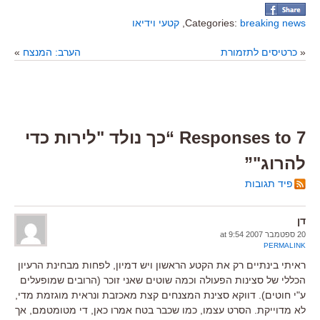
breaking news
Categories:
,
קטעי וידיאו
«
כרטיסים לתזמורת
הערב: המנצח
»
7 Responses to “כך נולד "לירות כדי
להרוג"”
פיד תגובות
דן
20 ספטמבר 2007 at 9:54
PERMALINK
ראיתי בינתיים רק את הקטע הראשון ויש דמיון, לפחות מבחינת הרעיון
הכללי של סצינות הפעולה וכמה שוטים שאני זוכר (הרובים שמופעלים
ע"י חוטים). דווקא סצינת המצנחים קצת מאכזבת ונראית מוגזמת מדי,
לא מדוייקת. הסרט עצמו, כמו שכבר בטח אמרו כאן, די מטומטמם, אך