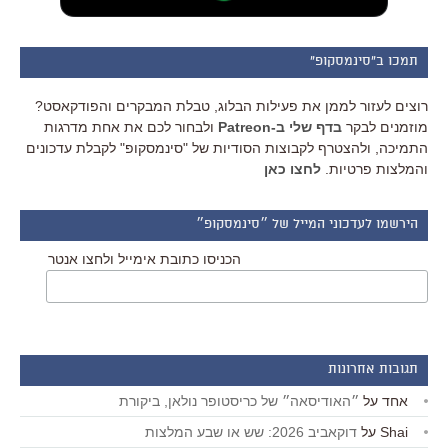
תמכו ב"סינמסקופ"
רוצים לעזור לממן את פעילות הבלוג, טבלת המבקרים והפודקאסט?
מוזמנים לבקר
בדף שלי ב-Patreon
ולבחור לכם את אחת מדרגות
התמיכה, ולהצטרף לקבוצות הסודיות של "סינמסקופ" לקבלת עדכונים
והמלצות פרטיות.
לחצו כאן
הירשמו לעדכוני המייל של ״סינמסקופ״
הכניסו כתובת אימייל ולחצו אנטר
תגובות אחרונות
אחד
על
״האודיסאה״ של כריסטופר נולאן, ביקורת
Shai
על
דוקאביב 2026: שש או שבע המלצות