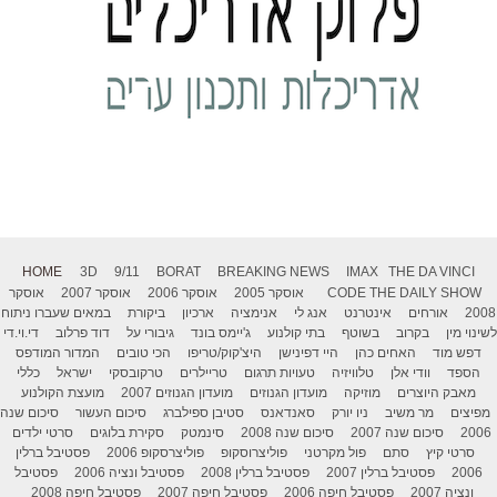
HOME
3D
9/11
BORAT
BREAKING NEWS
IMAX
THE DA VINCI
THE DAILY SHOW
CODE
אוסקר 2005
אוסקר 2006
אוסקר 2007
אוסקר
2008
אורחים
אינטרנט
אנג לי
אנימציה
ארכיון
ביקורת
במאים שעברו ניתוח
לשינוי מין
בקרוב
בשוטף
בתי קולנוע
ג'יימס בונד
גיבורי על
דוד פרלוב
די.וי.די
דפש מוד
האחים כהן
היי דפינישן
היצ'קוק/טריפו
הכי טובים
המדור המודפס
הספד
וודי אלן
טלוויזיה
טעויות תרגום
טריילרים
טרקובסקי
ישראל
כללי
מאבק היוצרים
מוזיקה
מועדון הגנוזים
מועדון הגנוזים 2007
מועצת הקולנוע
מפיצים
מר משיב
ניו יורק
סאנדאנס
סטיבן ספילברג
סיכום העשור
סיכום שנה
2006
סיכום שנה 2007
סיכום שנה 2008
סינמטק
סקירת בלוגים
סרטי ילדים
סרטי קיץ
סתם
פול מקרטני
פוליצרוסקופ
פוליצרסקופ 2006
פסטיבל ברלין
2006
פסטיבל ברלין 2007
פסטיבל ברלין 2008
פסטיבל ונציה 2006
פסטיבל
ונציה 2007
פסטיבל חיפה 2006
פסטיבל חיפה 2007
פסטיבל חיפה 2008