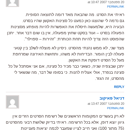
20 ספטמבר 2007 at 10:47
PERMALINK
ראיתי את הסרט. מה שהבאת מאד דומה לתוצאה הסופית.
גם נדמה לי שהוצגו כאן כמעט כל סצינות האקשן שהיו בסרט.
הבעיה היא, שלמעשה חיסלת את האפשרות להיות מופתע מסצינות
הפעולה בסרט – ועוד בסקט שחוץ מפעולה, אין בו שום דבר אחר. יתכן
שהפוסט הזה צריך להיות תחת הכותרת: "זהירות – ספוילר".
מצד שני, לא ממש נהנתי מהסרט. ניסיון לא מוצלח לשלב בין קטעי
פעולה לבין הומור. הבדיחות לא משהו, ותחושת האירונה שמרחפת
מעל כל הסרט דופקת את האקשן.
יתכן שבצפיה שניה, כשאני כבר מכיר כל סצינה, אם אני אסתכל על כל
סצינה בנפרד, אולי אצליח להנות. כי בסופו של דבר, מה שנשאר לי
מהסרט, זה הגזר.
REPLY
דניאל פאיקוב
20 ספטמבר 2007 at 13:47
PERMALINK
לא רק בעשרים המקומות הראשונים של רשימת הסרטים הזרים אין
גיוון יוצא דופן, אלא בכל הרשימה. ראיתי בדיוק שלושת רבעי מהסרטים
(75 מתוך 100) ואני חייב לציין שמעבר לכמה יציאות מעניינות