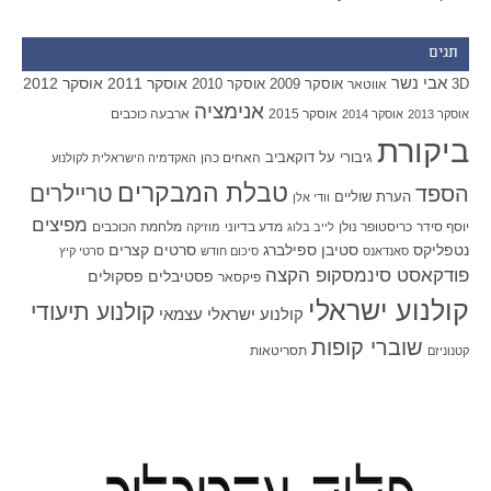
תגים
אבי נשר
אוסקר 2011
אוסקר 2012
אוסקר 2009
אוסקר 2010
3D
אווטאר
אנימציה
אוסקר 2015
ארבעה כוכבים
אוסקר 2013
אוסקר 2014
ביקורת
גיבורי על
דוקאביב
האחים כהן
האקדמיה הישראלית לקולנוע
טבלת המבקרים
טריילרים
הספד
הערת שוליים
וודי אלן
מפיצים
יוסף סידר
כריסטופר נולן
מדע בדיוני
מלחמת הכוכבים
לייב בלוג
מוזיקה
סטיבן ספילברג
סרטים קצרים
נטפליקס
סאנדאנס
סיכום חודש
סרטי קיץ
פודקאסט סינמסקופ הקצה
פסטיבלים
פסקולים
פיקסאר
קולנוע ישראלי
קולנוע תיעודי
קולנוע ישראלי עצמאי
שוברי קופות
תסריטאות
קטנוניזם