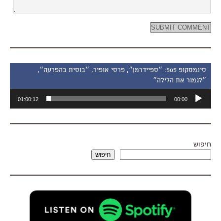
סינמסקופ 505: ״ספיידרמן״, פרסי אופיר, ״בוסית בהפרעה״,
״לגמור את הלילה״
נגן
01:00:12
00:00
אודיו
חיפוש
חיפוש