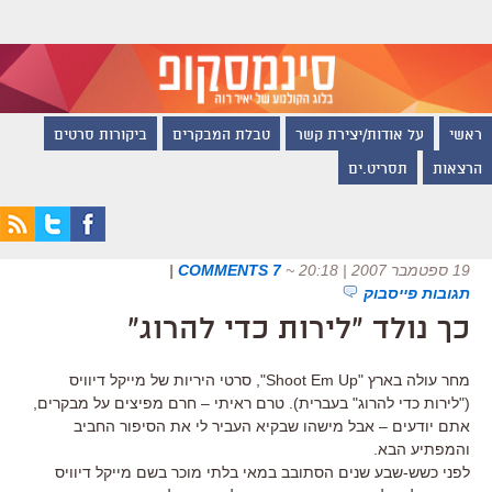
ראשי
על אודות/יצירת קשר
טבלת המבקרים
ביקורות סרטים
הרצאות
תסריט.ים
19 ספטמבר 2007 | 20:18
~
7 COMMENTS
|
תגובות פייסבוק
כך נולד "לירות כדי להרוג"
מחר עולה בארץ "Shoot Em Up", סרטי היריות של מייקל דיוויס
("לירות כדי להרוג" בעברית). טרם ראיתי – חרם מפיצים על מבקרים,
אתם יודעים – אבל מישהו שבקיא העביר לי את הסיפור החביב
והמפתיע הבא.
לפני כשש-שבע שנים הסתובב במאי בלתי מוכר בשם מייקל דיוויס