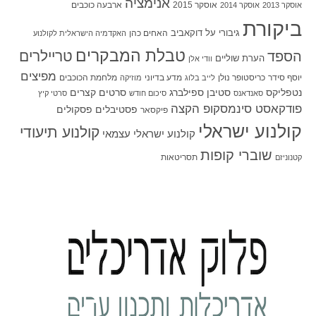
אנימציה
אוסקר 2015
ארבעה כוכבים
אוסקר 2013
אוסקר 2014
ביקורת
גיבורי על
דוקאביב
האחים כהן
האקדמיה הישראלית לקולנוע
טבלת המבקרים
טריילרים
הספד
הערת שוליים
וודי אלן
מפיצים
יוסף סידר
כריסטופר נולן
מדע בדיוני
מלחמת הכוכבים
לייב בלוג
מוזיקה
סטיבן ספילברג
סרטים קצרים
נטפליקס
סאנדאנס
סיכום חודש
סרטי קיץ
פודקאסט סינמסקופ הקצה
פסטיבלים
פסקולים
פיקסאר
קולנוע ישראלי
קולנוע תיעודי
קולנוע ישראלי עצמאי
שוברי קופות
תסריטאות
קטנוניזם