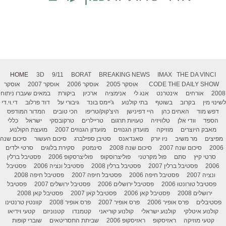
HOME
3D
9/11
BORAT
BREAKING NEWS
IMAX
THE DA VINCI
THE DAILY SHOW
CODE
אוסקר 2005
אוסקר 2006
אוסקר 2007
אוסקר
2008
אורחים
אינטרנט
אנג לי
אנימציה
ארכיון
ביקורת
במאים שעברו ניתוח
לשינוי מין
בקרוב
בשוטף
בתי קולנוע
ג'יימס בונד
גיבורי על
דוד פרלוב
די.וי.די
דפש מוד
האחים כהן
היי דפינישן
היצ'קוק/טריפו
הכי טובים
המדור המודפס
הספד
וודי אלן
טלוויזיה
טעויות תרגום
טריילרים
טרקובסקי
ישראל
כללי
מאבק היוצרים
מוזיקה
מועדון הגנוזים
מועדון הגנוזים 2007
מועצת הקולנוע
מפיצים
מר משיב
ניו יורק
סאנדאנס
סטיבן ספילברג
סיכום העשור
סיכום שנה
2006
סיכום שנה 2007
סיכום שנה 2008
סינמטק
סקירת בלוגים
סרטי ילדים
סרטי קיץ
סתם
פול מקרטני
פוליצרוסקופ
פוליצרסקופ 2006
פסטיבל ברלין
2006
פסטיבל ברלין 2007
פסטיבל ברלין 2008
פסטיבל ונציה 2006
פסטיבל
ונציה 2007
פסטיבל חיפה 2006
פסטיבל חיפה 2007
פסטיבל חיפה 2008
פסטיבל טורונטו 2006
פסטיבל ירושלים 2006
פסטיבל ירושלים 2007
פסטיבל
ירושלים 2008
פסטיבל קאן 2006
פסטיבל קאן 2007
פסטיבל קאן 2008
פסטיבלים
פרס אופיר 2006
פרס אופיר 2007
פרס אופיר 2008
קוונטין טרנטינו
קולנוע איטלקי
קולנוע ישראלי
קולנוע קוריאני
קטמנדו
קטנוניזם
קטעי וידיאו
קטעי מוזיקה
ראזיסקופ
ראזיסקופ 2006
שביתת התסריטאים
שוברי קופות