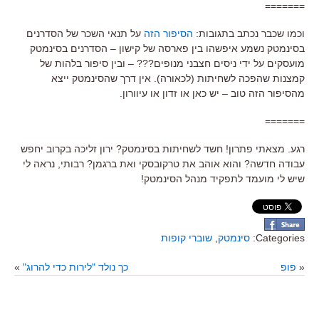
=======
וכמו שכבר נכתב בתגובות:
הסיפור הזה
על תנאי השכר של הסדרנים
בסינמטק נשמע איפשהו בין פארסה של קישון – הסדרנים בסינמטק
מועסקים על ידי ניסים חצבני מנופים??? – ובין סיפור בלהות של
קמצנות שהפכה לשחיתות (לכאורה). אין דרך שהסינמטק ייצא
מהסיפור הזה טוב – יש כאן או זדון או עיוורון.
=======
רגע. מצאתי פתרון! חשד לשחיתות בסינמטק? ירון זליכה בקרוב יחפש
עבודה חדשה? והוא אוהב את טרקובסקי ואת ברגמן? רבותי, נראה לי
שיש לי מועמד לתפקיד מנהל הסינמטק!
Categories:
סינמטק
,
שוברי קופות
«
פופ
כך נולד "לירות כדי להרוג"
»