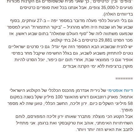
"צופים" ובין "כרטיסים", כך שאני מניח שכשסופרים גם הקרנות מכורות
מגיעים ל-35,000 צופים, אבל אנחנו בכל זאת סופרים כרטיסים
בדיווחים האלה).
גם בלי העיגול כלפי מעלה מדובר במספר יפה – ב-27 עותקים, בסוף
שבוע של חג שבטח היה חלש מהרגיל – "ביקור התזמורת" הגיע למספר
שכמעט משתווה לזה של "סוף העולם שמאלה" בתום שבוע ראשון. אז
מכר הסרט 29,881 כרטיסים ב-24 בתי קולנוע.
יש להניח שבשבוע הבא המספר הזה אף יגדל: גם כי סרטים ישראליים
נוטים להתחזק משבוע לשבוע, גם בגלל החשיפה שיקבל מחר בפרסי
אופיר וגם כי ממוצאי שבת, אחרי תום יום כיפור, יוכל הסרט להיות
מוקרן ברציפות ללא ימי הקרנה אבודים.
=======
דיווח אופטימי
של נירית אנדרמן מהכנס הכלכלי של הקולנוע הישראלי
אתמול: מארק רוזנבאום דורש מהאוצר 100 מיליון שקל בשנה במקום
58 מיליוני השקלים כיום. ירון זליכה, החשב הכללי, טוען שזה לא מספר
מופרך.
אבל הקטע הכי מוצלח: מתברר שאותו ירון זליכה המפורסם, לוחם
השחיתויות האימתני, אוהב את טרקובסקי ואת ברגמן. אני מתחיל
לחבב את האיש הזה יותר ויותר.