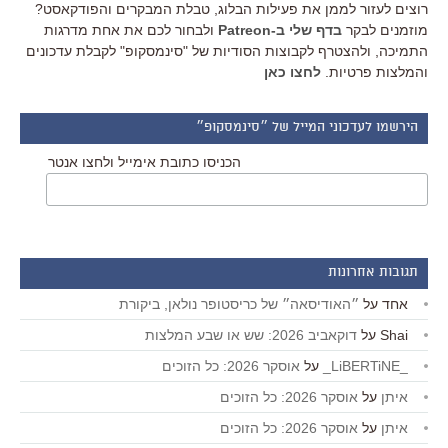
רוצים לעזור לממן את פעילות הבלוג, טבלת המבקרים והפודקאסט?
מוזמנים לבקר
בדף שלי ב-Patreon
ולבחור לכם את אחת מדרגות
התמיכה, ולהצטרף לקבוצות הסודיות של "סינמסקופ" לקבלת עדכונים
והמלצות פרטיות.
לחצו כאן
הירשמו לעדכוני המייל של ״סינמסקופ״
הכניסו כתובת אימייל ולחצו אנטר
תגובות אחרונות
אחד
על
״האודיסאה״ של כריסטופר נולאן, ביקורת
Shai
על
דוקאביב 2026: שש או שבע המלצות
_LiBERTiNE_
על
אוסקר 2026: כל הזוכים
איתן
על
אוסקר 2026: כל הזוכים
איתן
על
אוסקר 2026: כל הזוכים