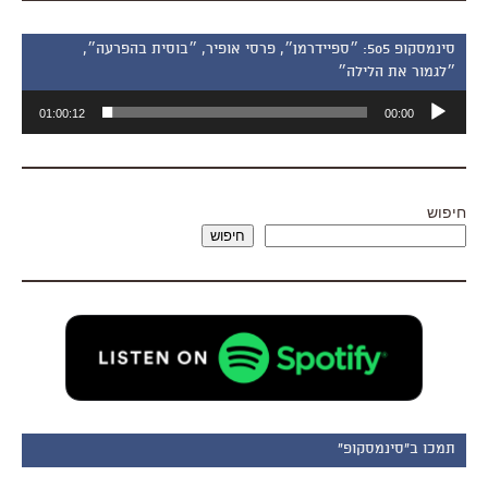
סינמסקופ 505: ״ספיידרמן״, פרסי אופיר, ״בוסית בהפרעה״,
״לגמור את הלילה״
נגן
01:00:12
00:00
אודיו
חיפוש
חיפוש
תמכו ב"סינמסקופ"