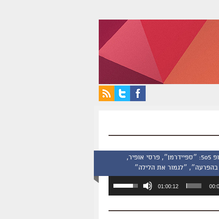
סינמסקופ 505: ״ספיידרמן״, פרסי אופיר,
בהפרעה״, ״לגמור את הלילה״
השתמש
01:00:12
00:
במקש
למעלה/למטה
כדי