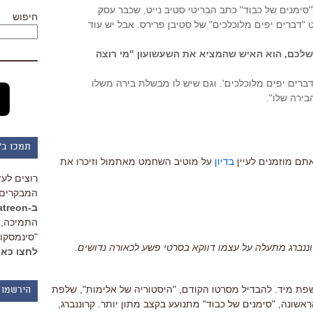
"סימנים של כבוד" כתב הבריטי סטיב נייט, שכבר עסק
חיפוש
 "דברים יפים מלוכלכים" של סטיבן פרירס. אבל יש עוד
שלכם, הוא האיש שהמציא את השעשועון "מי רוצה
דברים יפים מלוכלכים'. וגם שיש לו מבשלת בירה משלו
בירה שלו".
תמכו ב"
ם מוזמנים לעיין
בדיון
על מוטיב השחמט מאתמול וזיכרו את
רוצים לעז
המבקרים 
ב-Patreon
התמיכה, 
"סינמסקופ
רוננברג מתעלה על עצמו דווקא בסרטי פשע לכאורה נדושים.
לחצו כאן
שפת מיד. להבדיל מסרטו הקודם, "היסטוריה של אלימות", שלפת
הירשמו 
אשונה, "סימנים של כבוד" מתנועע בקצב מתון יותר. קרוננברג,