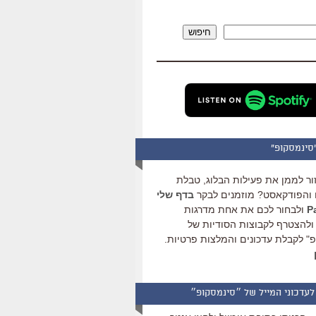
להגביר
או
חיפוש
להנמיך
עוצמת
שמע.
סינמסקופ"
ור לממן את פעילות הבלוג, טבלת
והפודקאסט? מוזמנים לבקר
בדף שלי
ולבחור לכם את אחת מדרגות
ולהצטרף לקבוצות הסודיות של
" לקבלת עדכונים והמלצות פרטיות.
לעדכוני המייל של ״סינמסקופ״