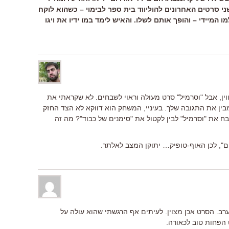
 סרטים האחרונים להוליווד בית ספר לבימוי – כשהוא לוקח
 המיידי – והופך אותם לשלו. והאיש לימד במו ידיו את ויגו
וין, אבל "וסרמיל" סרט מעולה וראוי לשבחים. לא שקראתי את
בין את התגובה שלך. בעיניי, המשחק הוא דווקא לא הצד החזק
ח את "וסרמיל" לבין לקטול את "סימנים של כבוד"? מה זה
נים", לכן האוף-טופיק… יתוקן המצב לאלתר.
י את הסרט Eastern Promises הערב. הסרט אכן מצוין. לעיתים אף הרגשתי שהוא עולה על
הפחות טוב לכאורה.