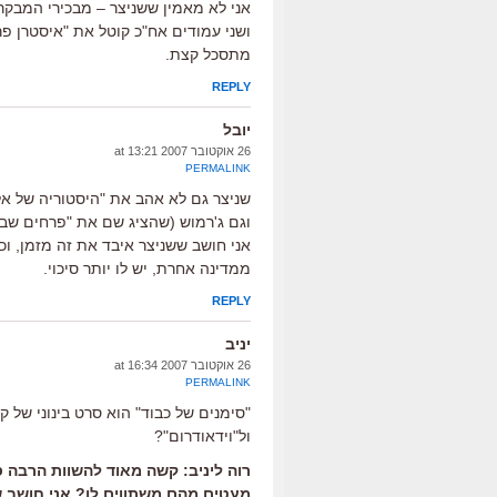
אני לא מאמין ששניצר – מבכירי המבקר
ושני עמודים אח"כ קוטל את "איסטרן פר
מתסכל קצת.
REPLY
יובל
26 אוקטובר 2007 at 13:21
PERMALINK
וגם ג'רמוש (שהציג שם את "פרחים שבור
אני חושב ששניצר איבד את זה מזמן, וכב
ממדינה אחרת, יש לו יותר סיכוי.
REPLY
יניב
26 אוקטובר 2007 at 16:34
PERMALINK
"סימנים של כבוד" הוא סרט בינוני של 
ול"וידאודרום"?
רוה ליניב: קשה מאוד להשוות הרבה ס
מעטים מהם משתווים לו? אני חושב שש