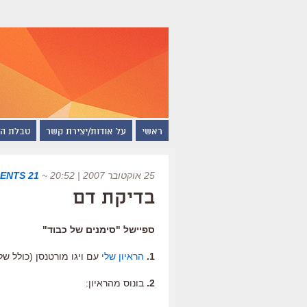
ראשי
על אודות/יצירת קשר
טבלת ה
25 אוקטובר 2007 | 20:52
~
21 COMMENTS
בדיקת דם
ספיישל "סימנים של כבוד"
1.
הראיון שלי
עם ויגו מורטנסן (כולל של
2.
בונוס מהראיון: