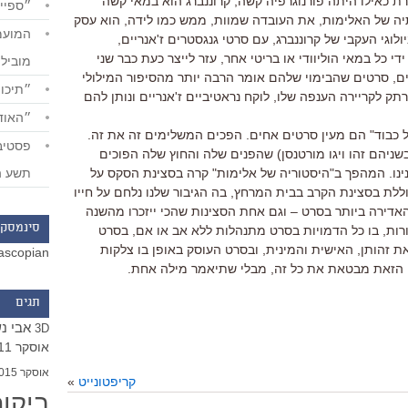
ת כאילו היתה פורנוגרפיה קשה, קרוננברג הוא במאי קשה
״ספייד
יה של האלימות, את העובדה שמוות, ממש כמו לידה, הוא עסק
לוגי העקבי של קרוננברג, עם סרטי גנגסטרים ז'אנריים,
די כל במאי הוליוודי או בריטי אחר, עזר לייצר כעת כבר שני
מוביל
, סרטים שהבימוי שלהם אומר הרבה יותר מהסיפור המילולי
״תיכון
רתק לקריירה הענפה שלו, לוקח נראטיביים ז'אנריים ונותן להם
״האודי
ל כבוד" הם מעין סרטים אחים. הפכים המשלימים זה את זה.
ניהם זהו ויגו מורטנסן) שהפנים שלה והחוץ שלה הפוכים
תשע ה
ינו. המהפך ב"היסטוריה של אלימות" קרה בסצינת הסקס על
ת בסצינת הקרב בבית המרחץ, בה הגיבור שלנו נלחם על חייו
אדירה ביותר בסרט – וגם אחת הסצינות שהכי ייזכרו מהשנה
סינמסקו
ות, בו כל הדמויות בסרט מתנהלות ללא אב או אם, בסרט
 זהותן, האישית והמינית, ובסרט העוסק באופן בו צלקות
ascopian
ה הזאת מבטאת את כל זה, מבלי שתיאמר מילה אחת.
תגים
אבי נ
3D
אוסקר 2011
אוסקר 2015
קריפטונייט
»
ביקו