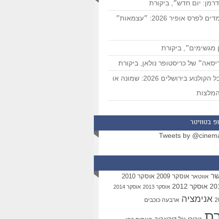
רמן: יום חדש״, ביקורת
המועמדים לפרס אופיר 2026: ״עצמאות״
 מגשימים״, ביקורת
סאה״ של כריסטופר נולאן, ביקורת
פסטיבל הקולנוע בירושלים 2026: שמונה או
מלצות
פ בטוויטר
Tweets by @cinem
שר
אוסקר 2009
אוסקר 2010
אווטאר
אוסקר 2012
אוסקר 2013
אוסקר 2014
אנימציה
ארבעה כוכבים
רת