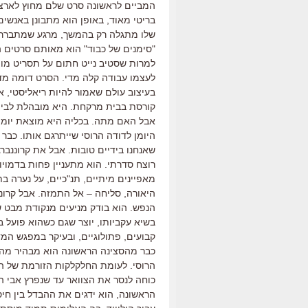
המביים לראשונה סרט שלם מחוץ לארצו 
בריטי מאוד, באופן הוא מתבונן באנשים
שלו מתגלה רק בהמשך, מרגע שמתברר שז
"סימנים של כבוד" הוא מאותם סרטים 
למרות שסטיב נייט חתום על תסריט מוצ
לעצמו עבודה קלה מדי. הסרט דומה מדי
בעיצוב עולם שאמור להיות ריאליסטי, א
קורסת בבית מרקחת. היא מובהלת לבית 
אבל האם מתה. בכליה היא מוצאת יומן 
היומן לדודה הרוסי שייתרגם אותו. כבר 
שאנחנו בידיים טובות. אבל את קרוננברג 
רוצח סדרתי. הוא מתעניין פחות בדמויות
מאפיינים מיתיים, תנ"כיים, על נערה 
היאורה, סליחה – אל התמזה. אבל קרוננב
הנפש. הוא בודק מניעים מנקודת מבט של
בשיא עקביותו, יוצר שגם כשהוא פועל ב
קבועים, פתולוגיים, ובעיקר במפגש המ
כבר מהסצינה הראשונה הוא מבהיר מה מענ
הרוסי. לעומת החלקלקות הזורמת של ה
כוחה לנסר את הצוואר עד שנפרץ אבי 
הראשונה, הוא ידגים את ההבדל בין חיסו