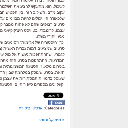
עבור הוליווד, בה האלימות תמיד מוסתר
לעיכול. הוא מתעקש להציג את השלכות
עקוב מדם. השילוב הזה, בין הפטיש הביו
שלכאורה היו יכולים להיות מבוימים על י
סרטים רצופים שהם לא פחות ממבריקים
עצמו. קרוננברג, בטוויסט היצ'קוקיאני מ
מגע ייחודי משלו.
וכך "היסטוריה של אלימות" ו"סימנים ש
סרטים שמציגים דמות גברית ראשית (בש
לגמרי, ושההתהפכות נעשית אל מול עינ
המדרגות. ההתהפכות בסרט הזה מתחולל
בעירום מלא. זו הסצינה המשמעותית וה
הזאת. בסרט שעוסק במלחמה שבין הדור
שעוסק בדמויות המסתירות את עצמן ואת
וקעקועים מספרים סיפור חיים, הסצינ
Categories:
ארכיון
,
ביקורת
«
מיוזיקל וחומר