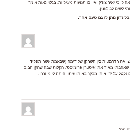
לי כי יאיר צודק ואין בו תנועות מעגליות. בגלוי נאות אומר
 לשים לב לענין.
לונדון נותן לו גם טעם אחר.
וואה הדרמטית בין השחקן של דימה (שבאמת עשה תפקיד
ון שאהבתי מאוד את 'איסטרן פרומיסס', הקלות שבה שחקן חביב
קטל על ידי אותו מבקר באותו עיתון היתה לי מוזרה .
ה הכל.