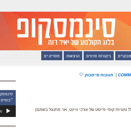
מבקרים
ביקורות סרטים
הרצאות
תסריט.ים
|
תגובות פייסבוק
״בוסית 
נגן
ל טעויות קופי-פייסט של עורכי וויינט, אני מתנצל בשמם).
00
אודיו