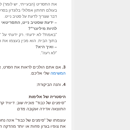
את התסריט (הבעייתי, יש לומר) ל
בעולם תחתון אפלולי בלונדון בסרט
דבר שצריך לדעת על סטיב נייט.
– ידעת שסטיב נייט, התסריטאי 
להיות מיליונר"?
"באמת? לא ידעתי. רק ידעתי על '
בתוך הבית. הוא מכין בעצמו את ה
– ואיך היא?
"לא רעה".
3.
אם אתם הולכים לראות את הסרט, את
המשימה
שלי אליכם.
4.
והנה הביקורת:
היסטריה של אלימות
"סימנים של כבוד" מוכיח שוב: דיוויד ק
התוצאה אדירה ועקובה מדם
עוצמתו של "סימנים של כבוד" אינה נח
את צופיו בגרון פחות או יותר מהדקה הר