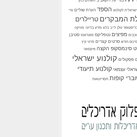
גיבורי על
דוקאביב
האחים כהן
הספד
הערת שוליים
שראלית לקולנוע
וודי
ת המבקרים
טריילרים
ריסטופר נולן
מדע בדיוני
לייב בלוג
מוזיקה
מפיצים
סטיבן
נטפליקס
כבים
סאנדאנס
סרטים קצרים
יכום חודש
סרטי קיץ
 סינמסקופ הקצה
פיקסאר
קולנוע ישראלי
פסקולים
קולנוע תיעודי
שראלי עצמאי
ברי קופות
תסריטאות