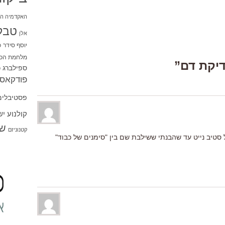
האקדמיה הי
טבל
אלן
יוסף סידר
כ
מלחמת הכו
ספילברג
ס
פודקאסט
פסטיבלים
קולנוע י
שו
קטנוניזם
סטיב נייט עד שהבנתי ששילבת שם בין "סימנים של כבוד"