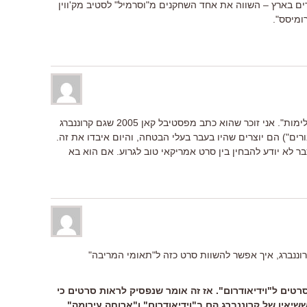
ים בארץ – השווה את אחד השחקנים מ"וסרמיל" לסטיב מק'ווין
ומיסס".
שניצר גם לא אהב את "היסטוריה של אלימות". אני זוכר שהוא כתב מפסטיבל קאן 2005 שגם קרוננברג
ים") הם יוצרים שהיו בעבר בעלי הבטחה, והיום איבדו את זה.
ר לא יודע להבחין בין סרט אמריקאי טוב לגרוע. אם הוא בא
קרוננברג, איך אפשר להשוות סרט כזה ל"תאומי המריבה"
רטים ל"וידיאודרום". אז זה אומר שנפסיק לראות סרטים כי
יאיו של קרוננברג הם ב"וידיאודרום" ו"ארוחה עירומה".