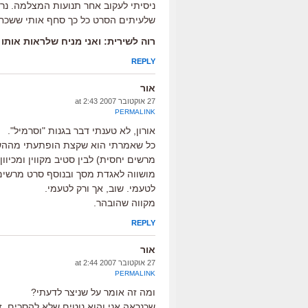
ניסיתי לעקוב אחר תנועות המצלמה. נראה 
שלעיתים הסרט כל כך סחף אותי ששכחתי
רוה לשירית: ואני מניח שלראות אותו ב
REPLY
אור
27 אוקטובר 2007 at 2:43
PERMALINK
אורון, לא טענתי דבר בגנות "וסרמיל".
כל שאמרתי הוא שקצת הופתעתי מההש
מרשים יחסית) לבין סטיב מקווין ומכיו
מושווה לאגדת מסך ובנוסף סרט מרשים נ
לטעמי. שוב, אך ורק לטעמי.
מקווה שהובהר.
REPLY
אור
27 אוקטובר 2007 at 2:44
PERMALINK
ומה זה אומר על שניצר לדעתי?
שכנראה אני והוא נוטים שלא להסכים. ז