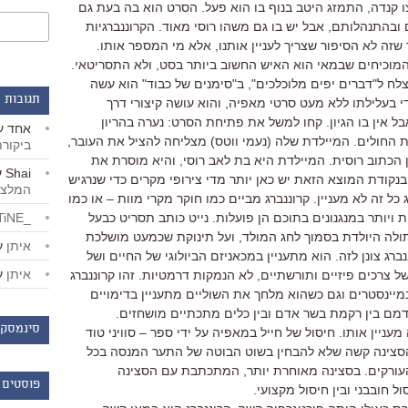
קנדה, התמזג היטב בנוף בו הוא פעל. הסרט הוא בה בעת גם
 ובהתנהלותם, אבל יש בו גם משהו רוסי מאוד. הקרוננברגיות
ה לא הסיפור שצריך לעניין אותנו, אלא מי המספר אותו.
המוכיחים שבמאי הוא האיש החשוב ביותר בסט, ולא התסריטאי.
לח ל"דברים יפים מלוכלכים", ב"סימנים של כבוד" הוא עשה
תגובות 
 בעלילתו ללא מעט סרטי מאפיה, והוא עושה קיצורי דרך
בל אין בו הגיון. קחו למשל את פתיחת הסרט: נערה בהריון
אחד
ע
החולים. המיילדת שלה (נעמי ווטס) מצליחה להציל את העובר,
ביקור
הכתוב רוסית. המיילדת היא בת לאב רוסי, והיא מוסרת את
Shai
ע
בנקודת המוצא הזאת יש כאן יותר מדי צירופי מקרים כדי שנרגיש
המלצו
כל זה לא מעניין. קרוננברג מביים כמו חוקר מקרי מוות – או כמו
_LiBERTiNE_
 ויותר במנגנונים בתוכם הן פועלות. נייט כותב תסריט כבעל
בתולה היולדת בסמוך לחג המולד, ועל תינוקת שכמעט מושלכת
איתן
ע
רג צונן לזה. הוא מתעניין במכאניזם הביולוגי של החיים ושל
איתן
ע
 צרכים פיזיים ותורשתיים, לא הנמקות דרמטיות. זהו קרוננברג
מיינסטרים וגם כשהוא מלחך את השוליים מתעניין בדימויים
דמם בין רקמת בשר אדם ובין כלים מתכתיים מושחזים.
סינמסקו
יין אותו. חיסול של חייל במאפיה על ידי ספר – סוויני טוד
סצינה קשה שלא להבחין בשוט הבוטה של התער המנסה בכל
העורקים. בסצינה מאוחרת יותר, המתכתבת עם הסצינה
פוסטים 
ל חובבני ובין חיסול מקצועי.