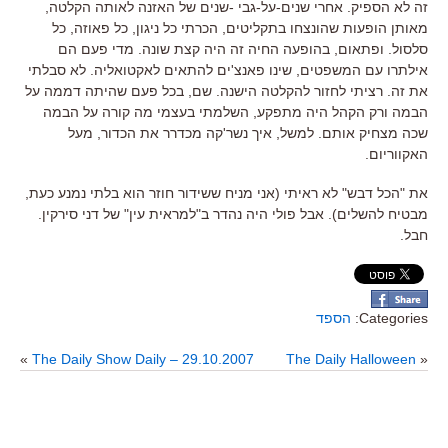
זה לא הספיק. אחרי שנים-על-גבי -שנים של האזנה לאותה הקלטה,
מאותן הופעות שהונצחו בתקליטים, הכרתי כל ניגון, כל פאוזה, כל
סלסול. ופתאום, בהופעה החיה זה היה קצת שונה. מדי פעם הם
אילתרו עם המשפטים, שינו פאנצ'ים להתאים לאקטואליה. לא סבלתי
את זה. רציתי לחזור להקלטה הישנה. שם, בכל פעם שהיתה דממה על
הבמה ורק הקהל היה מתפקע, השלמתי בעצמי מה קורה על הבמה
שכה מצחיק אותם. למשל, איך נשר'קה מכדרר את הכדור, מעל
האקווריום.
את "הכל דבש" לא ראיתי (אני מניח ששידור חוזר הוא בלתי נמנע כעת,
מבטיח להשלים). אבל פולי היה נהדר ב"למראית עין" של דני סירקין.
חבל.
Categories:
הספד
»
The Daily Show Daily – 29.10.2007
The Daily Halloween
«