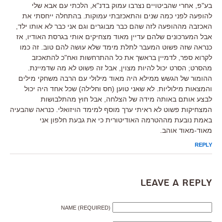
בע"פ, אחרי שהביטויים נצרבו עמוק בדנ"א, הלכתי עם אבא שלי
להופעה לפני כמה שנים והתאכזבתי עמוקות. בהתחלה ייחסתי את
האכזבה מההופעה לזה שהם כבר מבוגרים וגם אני כבר לא אותו ילד,
אבל המערכונים שלהם עדיין מאוד מצחיקים אותי בגרסת האודיו, אז
כנראה שזה פשוט המעבר לתלת מימד שלא עושה להם טוב. זה כמו
לקרוא ספר, לדמיין בראשך את כל ההתרחשות ואח"כ להתאכזב
מהסרט; הסרט יכול להיות מצוין, אבל זה פשוט לא מה שדמיינת.
ההומור של הגשש ממילא היה מאוד מילולי עם הרבה משחקי מילים
והמצאות מילוליות. לא שאני טוען (חס וחלילה) שכל אחד היה יכול
לבצע אותם באותה מידה של הצלחה, אבל חוץ מהתלבושות
המצחיקות פשוט לא ראיתי ערך מוסף למימד הויזואלי. כנראה שהבעיה
באמת נובעת מההטרמה האודיטורית כי את גבעת חלפון אני
מאוד-מאוד אוהב.
REPLY
Leave a Reply
NAME (REQUIRED)