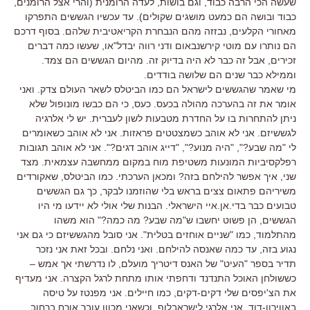
שעשה הכי הרבה כבוד, וגם בושות, לעדה הרומנית (והרי אצל הרומנים,
כבוד ובושה הם כמעט מושגים שקולים). עד עכשיו הגששים התפרקו
מאחורי הקלעים, נבזזה מהם הנבחרת הקריאטיבית שלהם. בסוף דרכם
הם נותרו עם מוטי קירשנבאום ודני רווה יבדל"או, שעשו כמה דברים
זכירים, אבל זה כבר לא היה בדיוק זה. מהיום הגששים הם צמד.
וממילא כבר שנים הם שלושה בודדים.
מי שאמר שהגששים לישראל הם כמו הביטלס לשאר העולם צדק. ואני
אומר את זה בהערכה מהולה בכעס. כעס, כי הם כבשו מונופול שלא
ניתן להתחרות בו על החדרת מטבעות לשון לעברית. יש לי אלרגיה
לגששיזם. אני לא אוהב כשמצטטים פראזות. אני לא אוהב כשאומרים
לי "מה שבע?", "היה מנוע?", "דייג אוהב דגים?". אני לא אוהב תגובות
רפלקסיביות המונעות משטיפת מוח במקום ממחשבה עצמאית. מצד
שני, איך אפשר להילחם בזה? ומכאן הערכתי. כמו הביטלס, שאקורדים
משיריהם פתאום צצים בראש בלי שהוזמנו לבקר, כך גם הגששים
טבועים כבר בדי.אן.איי הישראלי. הבנות שלי אולי לא יידעו מי היו
הגששים, הן פשוט יחשבו ש"מה שבע? מה כמה?" הוא משהו
מהתלמוד, כמו "שניים אוחזים בטלית". אני סובל מהגששיזם כי גם אני
נגוע בזה, עד כמה שאנסה להילחם. ואני נלחם. ובכל זאת אני נזכר
תדיר בספר "העיט" של האנס דיטריך מועלם, לו נדרשתי אך אמש –
כששולחן האוכל התנדנד ודחפתי אותו מתחת לרגל הקצרה. אני מעדיף
את הצ'יפסים שלי דקים-דקים, כמו חיילים. אני מפנטז על טיסה
באווירון-דוד. אני אלרגי לישראבלוף. וכשאני מכוון עובר אורח ברחוב,