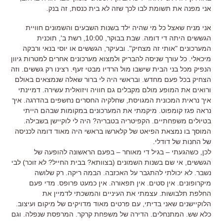
אני מפנה את תשומת לבו לכך שזה לא בית כנסת, זה בנק.
אני מניח שאצל כל מי שהיה ילד בשנות השבעים והשמונים חוויית
הגששים היתה די דומה. שבת בבוקר, 10:00, רשת ב', תוכנית
המערכונים "אותי זה מצחיק". ובעיקר, הגששים או יוסי בנאי ורבקה
מיכאלי. כל עורך שניסה להבריק ולמצוא מערכונים אחרים למטרות גיוון
הנפיק מכל בני הבית שישבו מול הרדיו מבטי זעף. רצינו רק גששים. וזה
הצחיק בכל פעם מחדש. ובראשי היה לי ברור שאלה שנמצאים באולם
ורואים את המופע מולם מקבלים גם חוויה ויזואלית עשירה. דמיינתי
איך נראית המכונית המגויסת, שחלקיה החסרים נחשפים בהדרגה. איך
נראה פגז קומפוט. מיקמתי את המערכונים במקומות שבהם הייתי
בטיולים משפחתיים. הקפיטריה בטבריה? היה לי לוקיישן בשבילה.
המוסך בו נמצאת הפיאט של קלארשו בראשי היה מאוד דומה לכניסה
של החנות של דודלי.
לכן, כשהגעתי – בגיל די מאוחר – בפעם הראשונה להופעה של
הגששים, אי שם בשנות השמונים (בצוותא? בבית החייל? לא זוכר) לבי
נשבר. לא יכולתי להתגבר על האכזבה. הבמה ריקה. רק שלושה
מיקרופונים. אין סטים. אין תפאורה. אין כמעט פרופס. מדי פעם
החלפת תלבושות. עצמתי את העיניים והמשכתי לדמיין את
הלוקיישנים שאני בדיתי, עם פרטים מאוד מדויקים של מיקום ועיצוב.
כלא שש. המתנחלים. הדירה של משפחת קרקר. המרפסת שנפלה. וגם