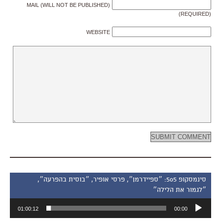
MAIL (WILL NOT BE PUBLISHED)
(REQUIRED)
WEBSITE
סינמסקופ 505: ״ספיידרמן״, פרסי אופיר, ״בוסית בהפרעה״,
״לגמור את הלילה״
נגן
01:00:12
00:00
אודיו