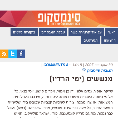
ראשי
על אודות/יצירת קשר
טבלת המבקרים
ביקורות סרטים
הרצאות
תסריט.ים
30 אוקטובר 2007 | 14:18
~
8 COMMENTS
|
תגובות פייסבוק
מגששים (ימי הרדיו)
שייקה אופיר. נסים אלוני. דן בן אמוץ. אפרים קישון. יוסי בנאי. כל
אלופי השפה העברית שפוררו אותה ליסודותיה, עירבבו בלחלוחית
המציאות ואז צרו ממנה יצירות לשוניות קצביות שבוצעו בידי שלישיית
הגשש החיוור, כל אלה כבר אינם. ועכשיו, אחרי שאברהם (דשא) פשנל
כבר נפטר, מת גם סרג'יו קונסטנצה. פולי. ישראל פוליאקוב. האיש