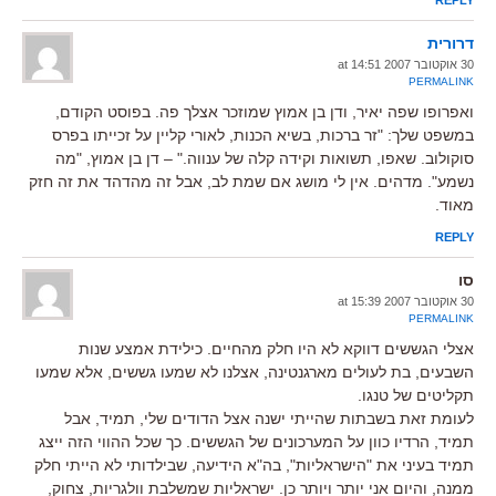
דרורית
30 אוקטובר 2007 at 14:51
PERMALINK
ואפרופו שפה יאיר, ודן בן אמוץ שמוזכר אצלך פה. בפוסט הקודם,
במשפט שלך: "זר ברכות, בשיא הכנות, לאורי קליין על זכייתו בפרס
סוקולוב. שאפו, תשואות וקידה קלה של ענווה." – דן בן אמוץ, "מה
נשמע". מדהים. אין לי מושג אם שמת לב, אבל זה מהדהד את זה חזק
מאוד.
REPLY
סו
30 אוקטובר 2007 at 15:39
PERMALINK
אצלי הגששים דווקא לא היו חלק מהחיים. כילידת אמצע שנות
השבעים, בת לעולים מארגנטינה, אצלנו לא שמעו גששים, אלא שמעו
תקליטים של טנגו.
לעומת זאת בשבתות שהייתי ישנה אצל הדודים שלי, תמיד, אבל
תמיד, הרדיו כוון על המערכונים של הגששים. כך שכל ההווי הזה ייצג
תמיד בעיני את "הישראליות", בה"א הידיעה, שבילדותי לא הייתי חלק
ממנה, והיום אני יותר ויותר כן. ישראליות שמשלבת וולגריות, צחוק,