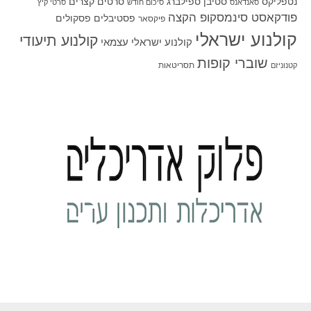
סטיבן ספילברג
סרטים קצרים
נטפליקס
סאנדאנס
סיכום חודש
סרטי קיץ
פודקאסט סינמסקופ הקצה
פסטיבלים
פסקולים
פיקסאר
קולנוע ישראלי
קולנוע תיעודי
קולנוע ישראלי עצמאי
שוברי קופות
תסריטאות
קטנוניזם