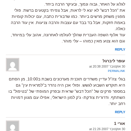
לגלוג על האחר, גבוה ונמוך, ובעיקר הרבה ביחד.
את "הכל דבש" לא יצא לי לראות, אבל צפיתי בקטעים ברשת. פולי
מפגין משחק מרשים ביותר. כמו שדבורית כתבה, עם יכולות קומיות
באמת חזקות, אבל בד בבד עם עצבות והרבה צניעות. אין עוד הרבה
כאלה.
עוד אלוף השפה העברית שהלך לעולמו לאחרונה, אהוב עלי במיוחד,
וגם הוא צנוע מאין כמוהו – עלי מוהר.
REPLY
עופר ליברגל
30 אוקטובר 2007 at 20:38
PERMALINK
בגלי צה"ל עדיין משדרים תוכנית מערכונים בשבת ב10:00, מן הסתם
היא תוקדש השבוע לגשש. ופולי אכן היה נהדר ב"למראית עין" גם
במספר פרקים של "הכל דבש" שראית ובפרק המופתי של "בטיפול" בו
השתתף. ודרורית צודקת- ג'ק למון הישראלי, אפילו עם מגוון דמויות
רחב יותר.
REPLY
אורי 1
30 אוקטובר 2007 at 21:26