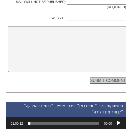
MAIL (WILL NOT BE PUBLISHED)
(REQUIRED)
WEBSITE
סינמסקופ 505: ״ספיידרמן״, פרסי אופיר, ״בוסית בהפרעה״,
״לגמור את הלילה״
נגן
01:00:12
00:00
אודיו