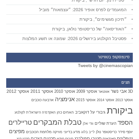
״ספיידרמן: יום חדש״, ביקורת
המועמדים לפרס אופיר 2026: ״עצמאות״ מוביל
״תיכון מגשימים״, ביקורת
״האודיסאה״ של כריסטופר נולאן, ביקורת
פסטיבל הקולנוע בירושלים 2026: שמונה או תשע המלצות
סינמסקופ בטוויטר
Tweets by @cinemascopian
תגים
אבי נשר
אוסקר 2011
אוסקר 2012
אוסקר 2009
אוסקר 2010
3D
אווטאר
אנימציה
אוסקר 2015
ארבעה כוכבים
אוסקר 2013
אוסקר 2014
ביקורת
גיבורי על
דוקאביב
האחים כהן
האקדמיה הישראלית לקולנוע
טבלת המבקרים
טריילרים
הספד
הערת שוליים
וודי אלן
מפיצים
יוסף סידר
כריסטופר נולן
מדע בדיוני
מלחמת הכוכבים
לייב בלוג
מוזיקה
סטיבן ספילברג
סרטים קצרים
נטפליקס
סאנדאנס
סיכום חודש
סרטי קיץ