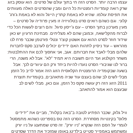
עצמו הרבה יותר. הסרט הזה חי בתוך עולם של סרטים. הוא עוסק בזוג
שרק רואה קומדיות רומנטיות כל היום ומבין שהסרטים האלה מעוותים
את תפיסת עולמו. שהיא לא באמת קתרין הייגל והוא לא באמת ג'ורג'
קלוני. וגם כשהם רואים סרט בטלוויזיה זו מעין פרודיה על סרטים –
מעין מערכון בתוך הסרט – עם ג'ייסון סיגל. והם רוצים לעשות הכל כדי
לברוח מהקלישאה, וכמובן שהם לא מצליחים. מבחינת הרעיון יש כאן
שידור חוזר לסרט ההוא עם אשטון קוצ'ר ונטלי פורטמן שכבר פרח לנו
מהראש – עוד ניסיון לתהות האם ידידים יכולים לערבב סקס לחברות
שלהם מבלי לאבד את חברותם. אגב, אני אחסוך לכם את ההתלבטות:
משחר הקולנוע ועד היום תשובה היא תמיד "לא". אבל לא משנה, הרי
ברור לנו שגיבורי הסרט נועדו להיות ביחד ורק הם עיוורים לכך. אבל
בשעה שבקומדיה הרומנטית הקלאסית הזוג הזה אמור לריב כל הזמן
מבלי לשים לב שהם בעצם עוד שניה מתאהבים, בקומדיות תוצרת
2011 הזוג הזה רק עושה סקס כל הזמן, וגם כאן, מבלי לשים לב
שבעצם הוא אמור להתאהב.
וויל גלוק, שכבר הפתיע לטובה ב"באה בקלות", מביים את "ידידים
פלוס" בקינטיות מסחררת. הסרט הזה טס בספרינט כשהוא מתמסטל
לגמרי על הסם הזה שנקרא "ניו יורק". זה סרט שמתענג על ניו יורק
ומשתמש באמפייר סטייט בילדינג באופן שמזכיר את הדרך שסרטים