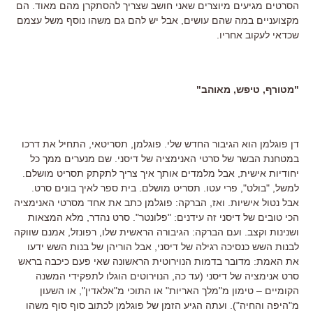
הסרטים מגיעים מיוצרים שאני חושב שצריך להסתקרן מהם מאוד. הם
מקצועניים במה שהם עושים, אבל יש להם גם משהו נוסף משל עצמם
שכדאי לעקוב אחריו.
"מטורף, טיפש, מאוהב"
דן פוגלמן הוא הגיבור החדש שלי. פוגלמן, תסריטאי, התחיל את דרכו
במטחנת הבשר של סרטי האנימציה של דיסני. שם מנערים ממך כל
יחודיות אישית, אבל מלמדים אותך איך צריך לתקתק תסריט מושלם.
למשל, "בולט", פרי עטו. תסריט מושלם. בית ספר לאיך בונים סרט.
אבל נטול אישיות. ואז, הברקה: פוגלמן כתב את אחד מסרטי האנימציה
הכי טובים של דיסני זה עידנים: "פלונטר". סרט נהדר, מלא המצאות
ושנינות וקצב. ועם הברקה: הגיבורה הראשית שלו, רפונזל, אמנם שווקה
לבנות השש כנסיכה רגילה של דיסני, אבל הוריהן של בנות השש ידעו
את האמת: מדובר בדמות הנוירוטית הראשונה שאי פעם כיכבה בראש
סרט אנימציה של דיסני (עד כה, הנוירוטים הוגלו לתפקידי המשנה
הקומיים – טימון מ"מלך האריות" או התוכי מ"אלאדין", או השעון
מ"היפה והחיה"). ועתה הגיע הזמן של פוגלמן לכתוב סוף סוף משהו