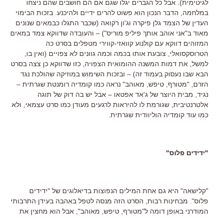
לגיטימית). אבל כל הגברים יגלו שגם אם הם חושבים שהם ניצחו
במלחמה, הדבר הנכון הוא פשוט להרים ידיים ולהיכנע. בזכות הבימוי
העדין של הצמד גלן פיקרה וג'ון רקואה (שכבר התגלו כבמאים שנונים
מאוד ב"אני אוהב אותך פיליפ מוריס") – והעובדה שדווקא צמד במאים
המזוהים דווקא עם קולנוע קוואזי-קווירי מטפלים בסרט כה
הטרוסקסואלי, צובעת אותו בכמה וכמה גוונים לא צפויים (ואין בו,
למשל, את דמות המשנה ההומואית הצפויה, כזו שדווקא כן צצה בסרט
הבא שבו נעסוק בעמוד זה) – ובזכות השימוש במוזיקה שהולכת נגד
הזרם, "מטורף, טיפש, מאוהב" נראה כמו קומדיה רומנטת שגרתית –
נגיד, מבית היוצר של ג'אד אפטאו – אבל יש בה דוק של תוגה
אלטרנטיבית, שגורמת לו להיראות לרגעים מעודן כמו סרט עצמאי, ולא
כמו עוד קומדיה הוליוודית שגרתית.
"ידידים פלוס"
"קלישאה" היא גם אחת המילים הנפוצות בדיאלוגים של "ידידים
פלוס". מבחינות רבות, הסרט הזה מנסה לטפל באהבה בעידן התרבותי
המודרני באופן דומה ל"מטורף, טיפש, מאוהב", אבל הוא מחצין את