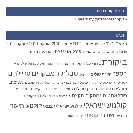
סינמסקופ בטוויטר
Tweets by @cinemascopian
תגים
אבי נשר
אוסקר 2011
אוסקר 2012
אוסקר 2009
אוסקר 2010
3D
אווטאר
אנימציה
אוסקר 2015
ארבעה כוכבים
אוסקר 2013
אוסקר 2014
ביקורת
גיבורי על
דוקאביב
האחים כהן
האקדמיה הישראלית לקולנוע
טבלת המבקרים
טריילרים
הספד
הערת שוליים
וודי אלן
מפיצים
יוסף סידר
כריסטופר נולן
מדע בדיוני
מלחמת הכוכבים
לייב בלוג
מוזיקה
סטיבן ספילברג
סרטים קצרים
נטפליקס
סאנדאנס
סיכום חודש
סרטי קיץ
פודקאסט סינמסקופ הקצה
פסטיבלים
פסקולים
פיקסאר
קולנוע ישראלי
קולנוע תיעודי
קולנוע ישראלי עצמאי
שוברי קופות
תסריטאות
קטנוניזם