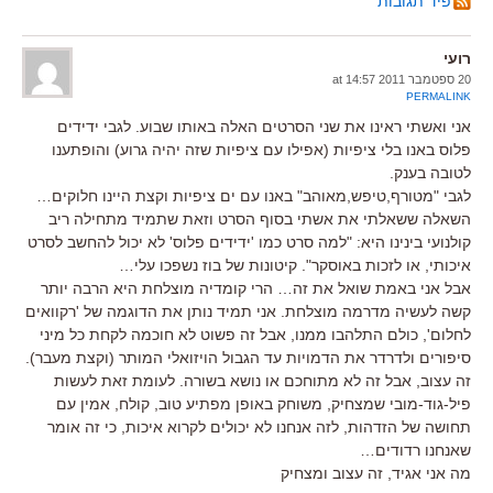
פיד תגובות
רועי
20 ספטמבר 2011 at 14:57
PERMALINK
אני ואשתי ראינו את שני הסרטים האלה באותו שבוע. לגבי ידידים
פלוס באנו בלי ציפיות (אפילו עם ציפיות שזה יהיה גרוע) והופתענו
לטובה בענק.
לגבי "מטורף,טיפש,מאוהב" באנו עם ים ציפיות וקצת היינו חלוקים…
השאלה ששאלתי את אשתי בסוף הסרט וזאת שתמיד מתחילה ריב
קולנועי בינינו היא: "למה סרט כמו 'ידידים פלוס' לא יכול להחשב לסרט
איכותי, או לזכות באוסקר". קיטונות של בוז נשפכו עלי…
אבל אני באמת שואל את זה… הרי קומדיה מוצלחת היא הרבה יותר
קשה לעשיה מדרמה מוצלחת. אני תמיד נותן את הדוגמה של 'רקוואים
לחלום', כולם התלהבו ממנו, אבל זה פשוט לא חוכמה לקחת כל מיני
סיפורים ולדרדר את הדמויות עד הגבול הויזואלי המותר (וקצת מעבר).
זה עצוב, אבל זה לא מתוחכם או נושא בשורה. לעומת זאת לעשות
פיל-גוד-מובי שמצחיק, משוחק באופן מפתיע טוב, קולח, אמין עם
תחושה של הזדהות, לזה אנחנו לא יכולים לקרוא איכות, כי זה אומר
שאנחנו רדודים…
מה אני אגיד, זה עצוב ומצחיק