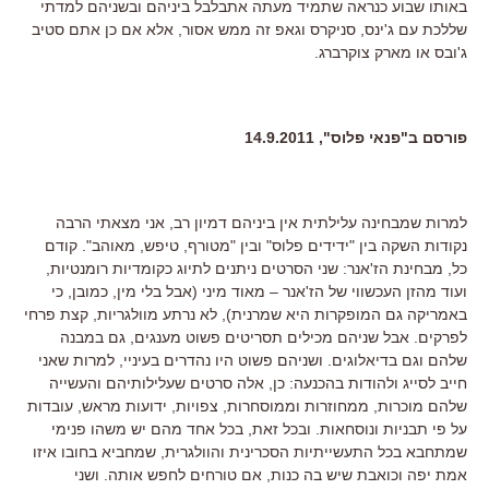
באותו שבוע כנראה שתמיד מעתה אתבלבל ביניהם ובשניהם למדתי
שללכת עם ג'ינס, סניקרס וגאפ זה ממש אסור, אלא אם כן אתם סטיב
ג'ובס או מארק צוקרברג.
פורסם ב"פנאי פלוס", 14.9.2011
למרות שמבחינה עלילתית אין ביניהם דמיון רב, אני מצאתי הרבה
נקודות השקה בין "ידידים פלוס" ובין "מטורף, טיפש, מאוהב". קודם
כל, מבחינת הז'אנר: שני הסרטים ניתנים לתיוג כקומדיות רומנטיות,
ועוד מהזן העכשווי של הז'אנר – מאוד מיני (אבל בלי מין, כמובן, כי
באמריקה גם המופקרות היא שמרנית), לא נרתע מוולגריות, קצת פרחי
לפרקים. אבל שניהם מכילים תסריטים פשוט מענגים, גם במבנה
שלהם וגם בדיאלוגים. ושניהם פשוט היו נהדרים בעיניי, למרות שאני
חייב לסייג ולהודות בהכנעה: כן, אלה סרטים שעלילותיהם והעשייה
שלהם מוכרות, ממחוזרות וממוסחרות, צפויות, ידועות מראש, עובדות
על פי תבניות ונוסחאות. ובכל זאת, בכל אחד מהם יש משהו פנימי
שמתחבא בכל התעשייתיות הסכרינית והוולגרית, שמחביא בחובו איזו
אמת יפה וכואבת שיש בה כנות, אם טורחים לחפש אותה. ושני