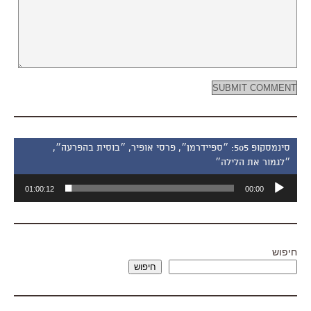
סינמסקופ 505: ״ספיידרמן״, פרסי אופיר, ״בוסית בהפרעה״,
״לגמור את הלילה״
נגן
01:00:12
00:00
אודיו
חיפוש
חיפוש