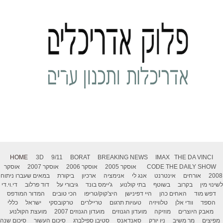
HOME
3D
9/11
BORAT
BREAKING NEWS
IMAX
THE DA VINCI
THE DAILY SHOW
CODE
אוסקר 2005
אוסקר 2006
אוסקר 2007
אוסקר
2008
אורחים
אינטרנט
אנג לי
אנימציה
ארכיון
ביקורת
במאים שעברו ניתוח
לשינוי מין
בקרוב
בשוטף
בתי קולנוע
ג'יימס בונד
גיבורי על
דוד פרלוב
די.וי.די
דפש מוד
האחים כהן
היי דפינישן
היצ'קוק/טריפו
הכי טובים
המדור המודפס
הספד
וודי אלן
טלוויזיה
טעויות תרגום
טריילרים
טרקובסקי
ישראל
כללי
מאבק היוצרים
מוזיקה
מועדון הגנוזים
מועדון הגנוזים 2007
מועצת הקולנוע
מפיצים
מר משיב
ניו יורק
סאנדאנס
סטיבן ספילברג
סיכום העשור
סיכום שנה