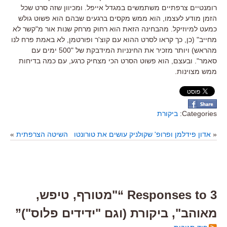
רומנטיים צרפתיים משתמשים במגדל אייפל. ומכיוון שזה סרט שכל
הזמן מודע לעצמו, הוא ממש מקסים ברגעים שבהם הוא פשוט גולש
כמעט למיוזיקל. מהבחינה הזאת הוא רחוק מרחק שנות אור מ"קשר לא
מחייב" (כן, כך קראו לסרט ההוא עם קוצ'ר ופורטמן, לא באמת פרח לנו
מהראש) ויותר מזכיר את החינניות המידבקת של "500 ימים עם
סאמר". ובעצם, הוא פשוט הסרט הכי מצחיק כרגע, עם כמה בדיחות
ממש מצוינות.
Categories:
ביקורת
«
אדון פידלמן ופרופ' שקולניק עושים את טורונטו
השיטה הצרפתית
»
3 Responses to “"מטורף, טיפש,
מאוהב", ביקורת (וגם "ידידים פלוס")”