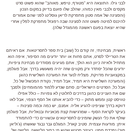
לבני גילו. התוצאה היא "מטורף, טיפש, מאוהב" שהוא פשוט סרט
מקסים ולבבי מאין כמוהו, שהלב שלו פועם בדיוק במקום הנכון
(והסצינה של אמה סטון מתפרקת לריאן גוסלינג לפני שהם אמורים
להיכנס למיטה פשוט זהה לסצינה שבה רפונזל מתפרקת לפלין אחרי
שהיא יוצאת בפעם ראשונה מהמגדל שלה).
ראשית, מבחינתי, זה קודם כל (שוב) בית ספר לתסריטאות. אם ראיתם
את הטריילר לסרט, אתם פחות או יותר יודעים מה הסיפור, איפה הוא
מתחיל ולאיזה כיוון הוא הולך, אתם מגיעים מסודרים מבחינת ציפיות,
יודעים שהכל יסתדר ורק מקווים שזה יהיה משעשע בדרך. אבל פוגלמן,
במקצועניות מדויקת, מצליח לנער את המערכה השלישית כהוגן
(והמערכה השלישית היא תמיד, אבל תמיד, נקודת המכשול של כל,
אבל כל, הסרטים הישראליים, סתם שנדע ללמוד מהמומחים) ולסבך
שם את העניינים כהוגן בדרכים לחלוטין לא צפויות – כולל אפילו
טוויסט קטן וממש מתוק – כדי להביא אותנו אל הסף הצפוי, אבל לאו
דווקא בדרך שציפינו להגיע אליה. אמנם, יש כמה וכמה סצינות –
בעיקר לקראת הסוף – שמרגישות קצת מכאניות ובנאליות, אבל פוגלמן
שולף את כלי הנשק שזמינים לתסריטאים עכשוויים כדי להתמודד
איתן: מודעות עצמית. סטיב קארל, המגלם גבר נבגד שאשתו (ג'וליאן
מור) נפרדת ממנו, בעיקר מרגיש שהוא חי בתוך קלישאה. קלישה של