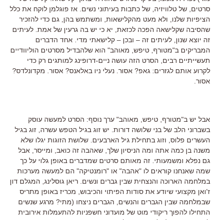
סרטים, של טלוויזיה, של כתבות בעיתוני נשים. אז פוגלמן לוקח את כלל
הציפיות שלנו, ולא מעט מהקלישאות, ומשתמש בהן, גם כדי להזכיר
שהסיבה שקלישאה הפכה לכזאת, יא כי יש בה גרעין של אמת. לעיתים
זה יוצא שנון, לעיתים זה – ובכן – קלישאתי מדי. אחד הדברים
המבריקים ב"מטורף, טיפש, מאוהב" הוא שלהבדיל מסרטים הוליוודיים
תעשייתיים רבים, הסרט הזה עושה ניים-דרופינג למותגים רק כדי
לקרוע אותם לגזרים: גאפ? אסור. נעלי ניו באלאנס? אסור. מקדונלדס?
אסור.
אבל יש ב"מטורף, טיפש, מאוהב" ערך נוסף: הסרט למעשה עוסק
בשברוני הלב של בני שלושה דורות. יש זוג בגיל הטפש עשרה, זוג בגיל
העשרים פלוס, וזוג בתחילת גיל הארבעים. שלושת הזוגות יגלו שלא
משנה בן כמה אתה ומה הניסיון שלך, שאהבה זה כואב, ומייסר, אבל
גם נפלא ומשמעותי. זה מאותם סרטים שמדברים באופן גלוי על כך
שמה שאנחנו קוראים לו "אהבה" או "רומנטיקה" הם למעשה מערכות
במלחמה הארוכה והנצחית שבין גברים ונשים. ריאן גוסלינג, המגלם דון
ז'ואן מקצועי שיודע את סודות הפיתוי והכיבוש, מכריז באופן מתריס
שבמלחמה שבין הגברים והנשים, הגברים ניצחו (מתי? מרגע שנשים
התחילו להפוך ריקודי מוט של מועדוני חשפניות להתעמלות אירובית