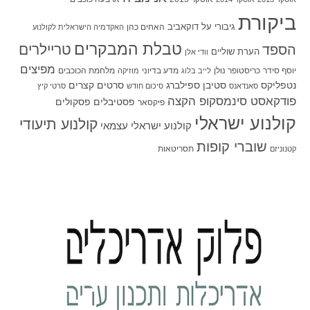
ביקורת
גיבורי על
דוקאביב
האחים כהן
האקדמיה הישראלית לקולנוע
טבלת המבקרים
טריילרים
הספד
הערת שוליים
וודי אלן
מפיצים
יוסף סידר
כריסטופר נולן
מדע בדיוני
מלחמת הכוכבים
לייב בלוג
מוזיקה
סטיבן ספילברג
סרטים קצרים
נטפליקס
סאנדאנס
סיכום חודש
סרטי קיץ
פודקאסט סינמסקופ הקצה
פסטיבלים
פסקולים
פיקסאר
קולנוע ישראלי
קולנוע תיעודי
קולנוע ישראלי עצמאי
שוברי קופות
תסריטאות
קטנוניזם