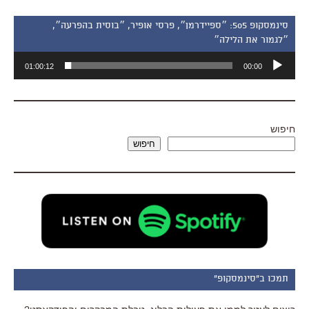
סינמסקופ 505: ״ספיידרמן״, פרסי אופיר, ״בוסית בהפרעה״,
״לגמור את הלילה״
נגן
01:00:12
00:00
אודיו
חיפוש
חיפוש
תמכו ב"סינמסקופ"