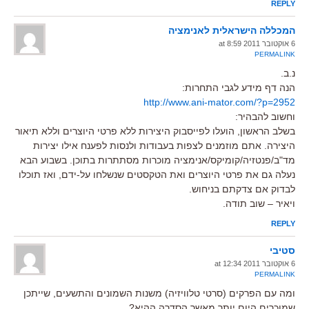
REPLY
המכללה הישראלית לאנימציה
6 אוקטובר 2011 at 8:59
PERMALINK
נ.ב.
הנה דף מידע לגבי התחרות:
http://www.ani-mator.com/?p=2952
וחשוב להבהיר:
בשלב הראשון, הועלו לפייסבוק היצירות ללא פרטי היוצרים וללא תיאור
היצירה. אתם מוזמנים לצפות בעבודות ולנסות לפענח אילו יצירות
מד"ב/פנטזיה/קומיקס/אנימציה מוכרות מסתתרות בתוכן. בשבוע הבא
נעלה גם את פרטי היוצרים ואת הטקסטים שנשלחו על-ידם, ואז תוכלו
לבדוק אם צדקתם בניחוש.
ויאיר – שוב תודה.
REPLY
סטיבי
6 אוקטובר 2011 at 12:34
PERMALINK
ומה עם הפרקים (סרטי טלוויזיה) משנות השמונים והתשעים, שייתכן
שמוכרים היום יותר מאשר הסדרה ההיא?