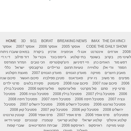
HOME
3D
9/11
BORAT
BREAKING NEWS
IMAX
THE DA VINCI
THE DAILY SHOW
CODE
אוסקר 2005
אוסקר 2006
אוסקר 2007
אוסקר
2008
אורחים
אינטרנט
אנג לי
אנימציה
ארכיון
ביקורת
במאים שעברו ניתוח
לשינוי מין
בקרוב
בשוטף
בתי קולנוע
ג'יימס בונד
גיבורי על
דוד פרלוב
די.וי.די
דפש מוד
האחים כהן
היי דפינישן
היצ'קוק/טריפו
הכי טובים
המדור המודפס
הספד
וודי אלן
טלוויזיה
טעויות תרגום
טריילרים
טרקובסקי
ישראל
כללי
מאבק היוצרים
מוזיקה
מועדון הגנוזים
מועדון הגנוזים 2007
מועצת הקולנוע
מפיצים
מר משיב
ניו יורק
סאנדאנס
סטיבן ספילברג
סיכום העשור
סיכום שנה
2006
סיכום שנה 2007
סיכום שנה 2008
סינמטק
סקירת בלוגים
סרטי ילדים
סרטי קיץ
סתם
פול מקרטני
פוליצרוסקופ
פוליצרסקופ 2006
פסטיבל ברלין
2006
פסטיבל ברלין 2007
פסטיבל ברלין 2008
פסטיבל ונציה 2006
פסטיבל
ונציה 2007
פסטיבל חיפה 2006
פסטיבל חיפה 2007
פסטיבל חיפה 2008
פסטיבל טורונטו 2006
פסטיבל ירושלים 2006
פסטיבל ירושלים 2007
פסטיבל
ירושלים 2008
פסטיבל קאן 2006
פסטיבל קאן 2007
פסטיבל קאן 2008
פסטיבלים
פרס אופיר 2006
פרס אופיר 2007
פרס אופיר 2008
קוונטין טרנטינו
קולנוע איטלקי
קולנוע ישראלי
קולנוע קוריאני
קטמנדו
קטנוניזם
קטעי וידיאו
קטעי מוזיקה
ראזיסקופ
ראזיסקופ 2006
שביתת התסריטאים
שוברי קופות
תאילנד
תיעודי
תסריטאות