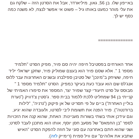
באייפון שלו. בן 56, גאון, מיליארדר, אבל את הסרטן הזה – שלקח גם
את עלי מוהר כמעט באותו גיל – פשוט אי אפשר לנצח, לא משנה כמה
כסף יש לך.
==============
אחד האורחים בפסטיבל חיפה יהיה סם פויר, מפיק הסרט "תלמיד
מספר 1 ". אלא שסם פויר הוא בעצם שמוליק פויר, שחקן ישראלי יליד
חיפה, ששיחק ב"מינכן" של סטיבן ספילברג ובשנים האחרונות עבר ללוס
אנג'לס שם הוא עובד כעת בעיקר כמפיק. הסרט "תלמיד מספר 1 "
מבוסס על סרט תיעודי קצר שפויר יצר, המספר את סיפורו האמיתי של
קנייתי בן 94 שמחליט ללכת ללמוד בבית ספר. ג'סטין צ'דוויק ("נערת
בוליין האחרת") ביים על פי תסריט של אן פיקוק ("נרניה", "לילות
ברודנטה"). פויר הפנה את תשומת ליבי לסרטו, ולעובדה שהוא יגיע,
וגם עידכן אותי בשתי בשורות מעניינות: האחת, שהוא קנה את הזכויות
לספר "בן החמאס" של מסעב חסן יוסף, אותו הוא מתכנן לעבד לסרט;
ושני שהוא חתם באחרונה עם סוני על חוזה להפקת הסרט "האיש
שתבע את אלוהים" עם וויל סמית (רימייק
לזה
).