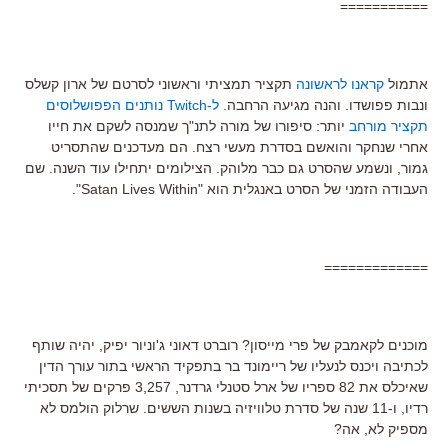
===========
אתמול
קראנו לראשונה
תקציר תמציתי וראשוני לסרטם של ארון קשלס
ונבות פפושדו. והנה מגיעה הרחבה.
ל-Twitch נותנים הפפושלוסים
תקציר מורחב
יותר: סיפורו של מורה לתנ"ך שמנסה לשקם את חייו
אחרי שנחקר והואשם בסדרת מעשי רצח. הם מעדכנים שהתסריט
גמור, ונשמע שהסרט גם כבר מלוהק. הצילומים יתחילו עוד השנה. שם
העבודה הזמני של הסרט באנגלית הוא "Satan Lives Within".
=============
מוכנים לקאמבק של פרי מייסון? רוברט דאוני ג'וניור יפיק, יהיה שותף
לכתיבה ויכנס לנעליו של ריימונד בר בתפקיד הראשי בתור עורך הדין
שאיכלס את 82 ספריו של ארל סטנלי גרדנר, 3,257 פרקים של תסכיתי
רדיו, ו-11 שנה של סדרת טלוויזיה בשנות הששים. שרלוק הולמס לא
מספיק לא, אה?