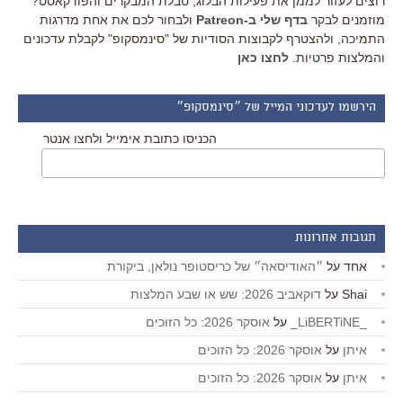
רוצים לעזור לממן את פעילות הבלוג, טבלת המבקרים והפודקאסט?
מוזמנים לבקר
בדף שלי ב-Patreon
ולבחור לכם את אחת מדרגות
התמיכה, ולהצטרף לקבוצות הסודיות של "סינמסקופ" לקבלת עדכונים
והמלצות פרטיות.
לחצו כאן
הירשמו לעדכוני המייל של ״סינמסקופ״
הכניסו כתובת אימייל ולחצו אנטר
תגובות אחרונות
אחד
על
״האודיסאה״ של כריסטופר נולאן, ביקורת
Shai
על
דוקאביב 2026: שש או שבע המלצות
_LiBERTiNE_
על
אוסקר 2026: כל הזוכים
איתן
על
אוסקר 2026: כל הזוכים
איתן
על
אוסקר 2026: כל הזוכים