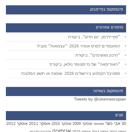
סינמסקופ בפייסבוק
פוסטים אחרונים
״ספיידרמן: יום חדש״, ביקורת
המועמדים לפרס אופיר 2026: ״עצמאות״ מוביל
״תיכון מגשימים״, ביקורת
״האודיסאה״ של כריסטופר נולאן, ביקורת
פסטיבל הקולנוע בירושלים 2026: שמונה או תשע המלצות
סינמסקופ בטוויטר
Tweets by @cinemascopian
תגים
אבי נשר
אוסקר 2011
אוסקר 2012
אוסקר 2009
אוסקר 2010
3D
אווטאר
אנימציה
אוסקר 2015
ארבעה כוכבים
אוסקר 2013
אוסקר 2014