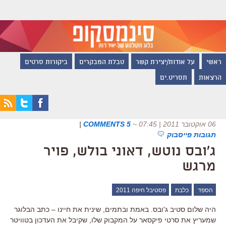
ראשי
על אודות/יצירת קשר
טבלת המבקרים
ביקורות סרטים
הרצאות
תסריט.ים
06 אוקטובר 2011 | 07:45
~
5 COMMENTS
|
תגובות פייסבוק
ג'ובס נוטש, דאוני בולש, פויר
מרגש
הספד
כלבת
פסטיבל חיפה 2011
היה שלום סטיב ג'ובס. באמת ובתמים, שינית את חיינו – כתב הבלוגר
שמעריץ את סרטי פיקסאר על המקבוק שלו, שקיבל את העדכון בטוויטר