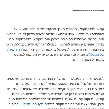
================
קוראי "סינמסקופ", הפכתם מצרך מבוקש. שני מיילים שהגיעו אלי
באחרונה ניסו לשכנע אותי שהנושא שלהם יתאים בדיוק לקוראי הבלוג
הזה. למשל: ממכללת ספיר רצו לעדכן אותי שקוראי "סינמסקופ" הם
בדיוק האנשים שעשויים להתעניין במסלול אקדמי חדש במכללה: תואר
ב"תרבות – יצירה והפקה". מסלול בראשות נורית גרץ. הנה
דף המידע
של המכללה
, אם אתם רוצים להירשם. יש עדיין מקומות לסמסטר
שמתחיל בסוף החודש.
למכללה אחרת: במכללה הישראלית באנימציה רוצים אתכם כשופטים
בתחרות שלהם "מפגשים מהסוג הטפשי". התחרות, המתקיימת
במסגרת פסטיבל אייקון, מתקיימת בין מאיירים שבשבועות האחרונים
הגישו עבודות שלהם בהן הם מאיירים מפגש בין דמויות מעולמות
קולנועיים וקומיקסיים שונים. לתחרות יש חבר שופטים בראשות חנוך
פיבן, אבל יש גם את בחירת הקהל. נכנסים
לדף הפייסבוק
, עוברים בין