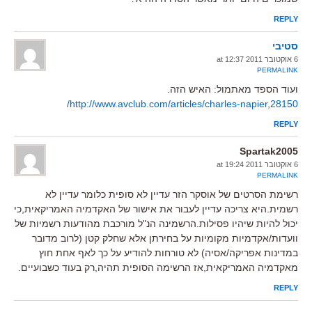
REPLY
סטיבי
6 אוקטובר 2011 at 12:37
PERMALINK
ועוד הספד מאתמול: האיש הזה.
http://www.avclub.com/articles/charles-napier,28150/
REPLY
Spartak2005
6 אוקטובר 2011 at 19:24
PERMALINK
רשימת הסרטים של אוסקר הזר עדיין לא סופית כלומר עדיין לא
רשמית.היא צריכה עדיין לעבור את אישור של האקדמיה האמריקאית,כי
יכול להיות שיהיו פסילות.הרשמינה הנ"ל מורכבת מהודעות רשמיות של
וועדות/אקדמיות מקומיות על בחירתן אלא שחלק קטן (לרוב מדובר
במדינות אפריקה/אסיה) לא טורחות להודיע על כך לאף אחת חוץ
מאקדמיה האמריקאית,אז הרשימה הסופית תהיה,רק בעוד כשבועיים.
REPLY