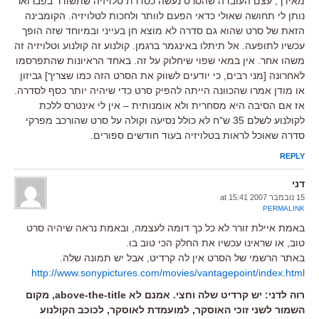
מאידך, עצם העובדה שהסרט נעשה כסדרת טלויזיה שתשודר בפברואר
נותן לי תחושה שאולי כדאי הפעם לוותר ולחכות לטלויזיה. הקומבינה
הזאת של סרט שהוא גם סדרה לא מוצא חן בעייני ובמיוחד שזה הופך
עכשיו לתופעה. אל תיתלו באינגמר ברגמן. קולנוע זה קולנוע וטלויזיה זה
משהו אחר. אין במאי שפוי שיחלוק על זה. באחד הראיונות שהתפרסמו
לאחרונה [מני רבים, כי יודעים לשווק את הסרט הזה כמו שצריך] גביזון
או מודן אמרו שהכוונה הייתה להפיק סרט כדי שיהיה יותר כסף לסדרה.
אז אם הסיבה היא מסחרית ולא אומנותית – אין לי אינטרס ללכת
לקולנוע לשלם 35 ש"ח לא כולל נסיעה וקולה על סרט שהורכב מפרקי
סדרה שאוכל לראות בטלויזיה בעוד חודשים ספורים.
REPLY
דני
15 נובמבר 2007 at 15:41
PERMALINK
באמת איילת זורר לא כל כך דומה לעצמה, ובאמת נראה שיהיה סרט
טוב, או שראינו עכשיו את החלק הכי טוב בו.
באתר הרשמי של הסרט אין לה קרדיט, אבל יש תמונה שלה.
http://www.sonypictures.com/movies/vantagepoint/index.html
רוה לדני: יש קרדיט שלה וחצי. אמנם לא above-the-title, מקום
השמור לשני זוכי האוסקר, למועמדת לאוסקר, לכוכב הקולנוע