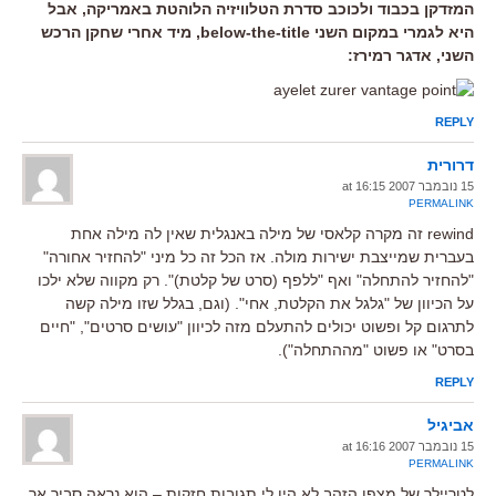
המזדקן בכבוד ולכוכב סדרת הטלוויזיה הלוהטת באמריקה, אבל
היא לגמרי במקום השני below-the-title, מיד אחרי שחקן הרכש
השני, אדגר רמירז:
REPLY
דרורית
15 נובמבר 2007 at 16:15
PERMALINK
rewind זה מקרה קלאסי של מילה באנגלית שאין לה מילה אחת
בעברית שמייצבת ישירות מולה. אז הכל זה כל מיני "להחזיר אחורה"
"להחזיר להתחלה" ואף "ללפף (סרט של קלטת)". רק מקווה שלא ילכו
על הכיוון של "גלגל את הקלטת, אחי". (וגם, בגלל שזו מילה קשה
לתרגום קל ופשוט יכולים להתעלם מזה לכיוון "עושים סרטים", "חיים
בסרט" או פשוט "מההתחלה").
REPLY
אביגיל
15 נובמבר 2007 at 16:16
PERMALINK
לטריילר של מצפן הזהב לא היו לי תגובות חזקות – הוא נראה סביר אך