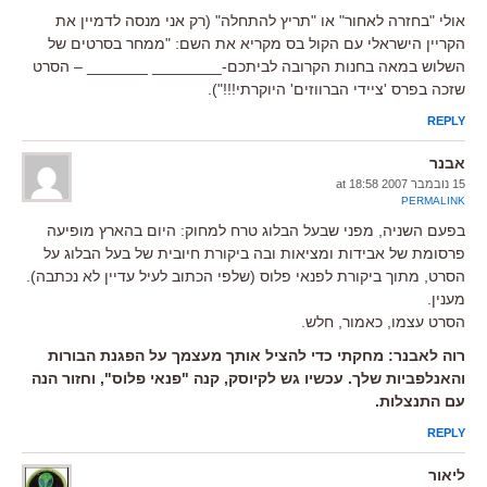
אולי "בחזרה לאחור" או "תריץ להתחלה" (רק אני מנסה לדמיין את
הקריין הישראלי עם הקול בס מקריא את השם: "ממחר בסרטים של
השלוש במאה בחנות הקרובה לביתכם-________ _______ – הסרט
שזכה בפרס 'ציידי הברווזים' היוקרתי!!!").
REPLY
אבנר
15 נובמבר 2007 at 18:58
PERMALINK
בפעם השניה, מפני שבעל הבלוג טרח למחוק: היום בהארץ מופיעה
פרסומת של אבידות ומציאות ובה ביקורת חיובית של בעל הבלוג על
הסרט, מתוך ביקורת לפנאי פלוס (שלפי הכתוב לעיל עדיין לא נכתבה).
מענין.
הסרט עצמו, כאמור, חלש.
רוה לאבנר: מחקתי כדי להציל אותך מעצמך על הפגנת הבורות
והאנלפביות שלך. עכשיו גש לקיוסק, קנה "פנאי פלוס", וחזור הנה
עם התנצלות.
REPLY
ליאור