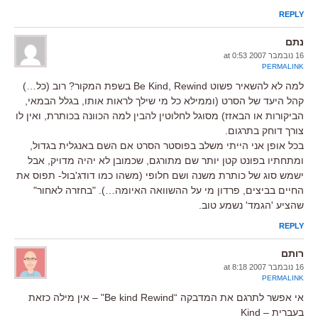
REPLY
נתם
16 נובמבר 2007 at 0:53
PERMALINK
למה לא להשאיר פשוט Be Kind, Rewind בשפת המקור? רוב (כל…)
קהל היעד של הסרט (וממילא כל מי שילך לראות אותו, בגלל הבמאי,
הביקורות או הבאזז) מסוגל לחלוטין להבין למה הכוונה בכותרת, ואין לו
צורך דוחק בתרגום.
בכל אופן אני הייתי משלב בפוסטר הסרט אם השם באנגלית בגדול,
ומתחתיו בפונט קטן יותר שם מתורגם, שכמובן לא יהיה מדויק, אבל
ישמש סוג של כותרת משנה ושם חלופי (משהו כמו דודג'בול- תפוס את
החיים בביצים, פרדון מי על ההשוואה האיומה…). "בחזרה לאחור"
שהציע 'הגמד' נשמע טוב.
REPLY
רותם
16 נובמבר 2007 at 8:18
PERMALINK
אי אפשר לתרגם את המדבקה “Be kind Rewind" – אין מילה כזאת
בעברית – Kind