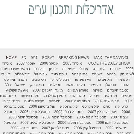
HOME
3D
9/11
BORAT
BREAKING NEWS
IMAX
THE DA VINCI
THE DAILY SHOW
CODE
אוסקר 2005
אוסקר 2006
אוסקר 2007
אוסקר
2008
אורחים
אינטרנט
אנג לי
אנימציה
ארכיון
ביקורת
במאים שעברו ניתוח
לשינוי מין
בקרוב
בשוטף
בתי קולנוע
ג'יימס בונד
גיבורי על
דוד פרלוב
די.וי.די
דפש מוד
האחים כהן
היי דפינישן
היצ'קוק/טריפו
הכי טובים
המדור המודפס
הספד
וודי אלן
טלוויזיה
טעויות תרגום
טריילרים
טרקובסקי
ישראל
כללי
מאבק היוצרים
מוזיקה
מועדון הגנוזים
מועדון הגנוזים 2007
מועצת הקולנוע
מפיצים
מר משיב
ניו יורק
סאנדאנס
סטיבן ספילברג
סיכום העשור
סיכום שנה
2006
סיכום שנה 2007
סיכום שנה 2008
סינמטק
סקירת בלוגים
סרטי ילדים
סרטי קיץ
סתם
פול מקרטני
פוליצרוסקופ
פוליצרסקופ 2006
פסטיבל ברלין
2006
פסטיבל ברלין 2007
פסטיבל ברלין 2008
פסטיבל ונציה 2006
פסטיבל
ונציה 2007
פסטיבל חיפה 2006
פסטיבל חיפה 2007
פסטיבל חיפה 2008
פסטיבל טורונטו 2006
פסטיבל ירושלים 2006
פסטיבל ירושלים 2007
פסטיבל
ירושלים 2008
פסטיבל קאן 2006
פסטיבל קאן 2007
פסטיבל קאן 2008
פסטיבלים
פרס אופיר 2006
פרס אופיר 2007
פרס אופיר 2008
קוונטין טרנטינו