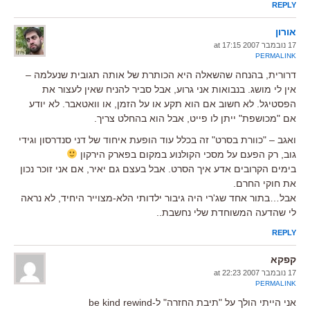
REPLY
אורון
17 נובמבר 2007 at 17:15
PERMALINK
דרורית, בהנחה שהשאלה היא הכותרת של אותה תגובית שנעלמה –
אין לי מושג. בנבואות אני גרוע, אבל סביר להניח שאין לעצור את
הפסטיגל. לא חשוב אם הוא תקע או על הזמן, או וואטאבר. לא יודע
אם "מכושפת" ייתן לו פייט, אבל הוא בהחלט צריך.
ואגב – "כוורת בסרט" זה בכלל עוד הופעת איחוד של דני סנדרסון וגידי
גוב, רק הפעם על מסכי הקולנוע במקום בפארק הירקון
בימים הקרובים אדע איך הסרט. אבל בעצם גם יאיר, אם אני זוכר נכון
את חוקי החרם.
אבל…בתור אחד שג'רי היה גיבור ילדותי הלא-מצוייר היחיד, לא נראה
לי שהדעה המשוחדת שלי נחשבת..
REPLY
קפקא
17 נובמבר 2007 at 22:23
PERMALINK
אני הייתי הולך על "תיבת החזרה" ל-be kind rewind