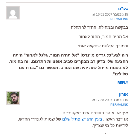
גע"ס
15 נובמבר 2007 at 16:51
PERMALINK
בבקשה ובמחילה, החזר להתחלה
אל תהיה חמור, החזר לאחור
וכמובן: הקלטת שתקעה אותי
רוה לגע"ס: גרייט מיינדס! "אל תהיה חמור, גלגל לאחור" היתה
ההצעה שלי בדיון רב מבקרים סביב אופציות התרגום. וזה בהומור.
לא באמת מייחל שזה יהיה שם הסרט. ואפשר גם "גברת עם
סלילים".
REPLY
אורון
15 נובמבר 2007 at 17:38
PERMALINK
איך אני אוהב פוסטים אינטראקטיביים…
אז דבר ראשון,
בעין הדג יש פתיל שלם
של שמות לגונדרי החדש,
לידיעת כל מי שצריך: