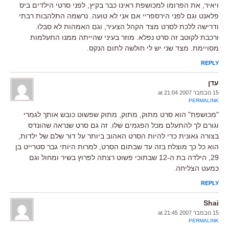
ויאיר, את הפרומו למכושפת ראינו כבר בקיץ, לפני סרטי הילדים ביס
פלאנט וגם לפני הירספריי אם אני לא טועה. נרשמה התלהבות רבתי
ודרישה ללכת לסרט מצד הקהל הצעיר, וגם האמהות לא סבלו.
ורכבת לקוטב זה סרט נפלא. מוזר בעיני שהייתה ממנו התעלמות
מסויימת. מצד שני יש לי חולשה לתום הנקס.
REPLY
עדן
15 נובמבר 2007 at 21:04
PERMALINK
"מכושפת" הוא סרט מתוק, מתוק, מתוק שפשוט כובש אותך לגמרי
וגורם לך להתעלם מכל הפגמים שלו. זה גם סרט שנראה שהונדס
בצורה גאונית כדי להיות הסרט האהוב ביותר על דור שלם של ילדות,
הוא כל כך מוצלח בזה עד שבתום הסרט, למרות היותי גבר סטרייט בן
29, הילדה בת ה-12 שבתוכי פשוט רצתה לפרוץ בשיר ומחול וגם
כמעט הצליחה.
REPLY
Shai
15 נובמבר 2007 at 21:45
PERMALINK