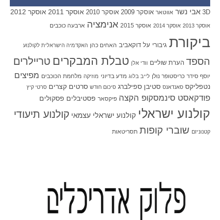
אבי נשר
אוסקר 2011
אוסקר 2012
אוסקר 2009
אוסקר 2010
3D
אווטאר
אנימציה
אוסקר 2015
ארבעה כוכבים
אוסקר 2013
אוסקר 2014
ביקורת
גיבורי על
דוקאביב
האחים כהן
האקדמיה הישראלית לקולנוע
טבלת המבקרים
טריילרים
הספד
הערת שוליים
וודי אלן
מפיצים
יוסף סידר
כריסטופר נולן
מדע בדיוני
מלחמת הכוכבים
לייב בלוג
מוזיקה
סטיבן ספילברג
סרטים קצרים
נטפליקס
סאנדאנס
סיכום חודש
סרטי קיץ
פודקאסט סינמסקופ הקצה
פסטיבלים
פסקולים
פיקסאר
קולנוע ישראלי
קולנוע תיעודי
קולנוע ישראלי עצמאי
שוברי קופות
תסריטאות
קטנוניזם