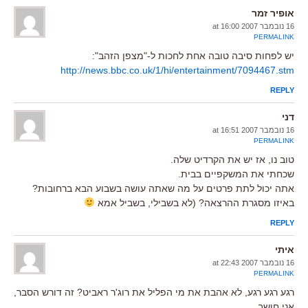
אופיר זמר
16 נובמבר 2007 at 16:00
PERMALINK
יש לפחות סיבה טובה אחת לחכות ל-"מצפן הזהב":
http://news.bbc.co.uk/1/hi/entertainment/7094467.stm
REPLY
דני
16 נובמבר 2007 at 16:51
PERMALINK
טוב נו, אז יש את הקרדיט שלה.
שכחתי את המשקפיים בבית.
אתה יכול לתת פרטים על מה שאתה עושה בשבוע הבא ברחובות?
באיזו מסגרת ההרצאה? (לא בשבילי, בשביל אמא
REPLY
איתי
16 נובמבר 2007 at 22:43
PERMALINK
רגע רגע רגע, לא אהבת את מי הפליל את רוג'ר ראביט? זה דורש הסבר,
אני חושב.