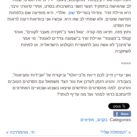
לב שהאישה בתפקיד הנשי השני בחשיבותו בסרט, אחרי סיגורני וויבר,
היא איילת זורר. צפיתי בטריילר
שוב
. אלליי, היא מופיעה שם בלפחות
חמישה שוטים, ולא שמתי לב שזו היא. עכשיו אני בוודאות רוצה לראות
את הסרט.
וחוץ מזה, תראו מה קורה: יגאל נאור ב"חקירה מעבר לקווים", אוהד
קנולר ב"מצונזר" ואיילת זורר ב"שמונה צדדים לאמת". מי אמר
ש"מינכן" לא עשה טוב לתעשיית הקולנוע הישראלית. או לפחות
לשחקניה.
====
ואני עדיין חייב לכם דיווח מ"בייוולף" וביקורת על "אבידות ומציאות".
בעבודה. והגיע הזמן לעדכן את טור הצד משמאל עם הסרטים הטובים
והרעים. למה מהסרטים החדשים שיצאו בשבוע-שבועיים האחרונים
לדעתכם כדאי למהר ועל מה עדיף לוותר?
Categories:
בקרוב
,
מפיצים
«
"המזחלת שלי!"
חי, מהמדרכה
»