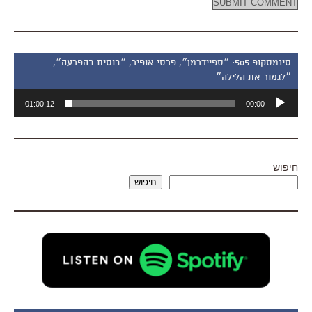
סינמסקופ 505: ״ספיידרמן״, פרסי אופיר, ״בוסית בהפרעה״,
״לגמור את הלילה״
נגן
01:00:12
00:00
אודיו
חיפוש
חיפוש