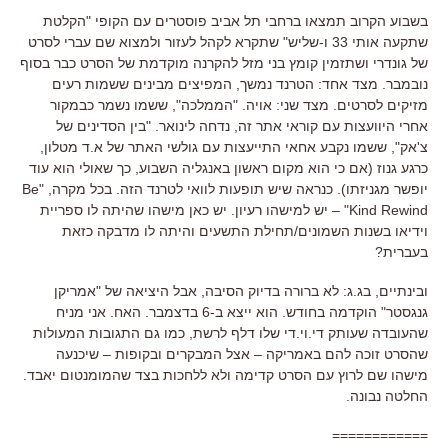
בשבוע הקרוב תמצאו ברחבי תל אביב פוסטרים עם הקופי "הקלטת
שתקעה אותי 33 ו-שליש" שתקרא לקהל לעזור ולמצוא שם עברי לסרט
של גונדרי ושתזמין קומץ בני מזל להקרנה מוקדמת של הסרט כבר בסוף
נובמבר. מצד אחד: הטרנד נמשך, המפיצים מבינים ששמות רעים
מזיקים לסרטים. מצד שני: אויה. "הממלכה", ששמו נשמר כבמקור
אחרי היוועצות עם קוראי אתר זה, נדחה לינואר. "בין הסדינים של
צ'אק", ששמו נקבע אחאי התייעצות עם גולשי האתר של א.ד מטלון,
כרגע גנוז (אם כי הוא מקום ראשון באנגליה השבוע, כך שאולי הוא עוד
יופשר מגניזתו). כנראה שיש תופעות לוואי לטרנד הזה. בכל מקרה, "Be
Kind Rewind" – יש למישהו רעיון. יש כאן מישהו שהיתה לו ספריית
וידיאו בשנות השמונים/תחילת התשעים והיתה לו מדבקה כזאת
בעברית?
ובינתיים, בג.ג: לא ברורה בדיוק הסיבה, אבל היציאה של "אמריקן
גנגסטר" הוקדמה בחודש. הוא ייצא ב-6 בדצמבר. האח. אני מניח
שהעובדה שעותק די.וי.די שלו דלף לרשת, כמו גם התגובות המעולות
שהסרט זוכה להם באמריקה – אצל המבקרים ובקופות – שיכנעה
מישהו שם לרוץ עם הסרט קדימה ולא ללחכות בצד שהמומנטום יאבד.
החלטה נבונה.
============