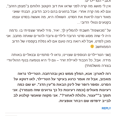
ולגביי הטריילרים:
אין לי מושג מה קרה לפני שראו את דוב הקוטב הלוחם ב"מצפן הזהב",
וגם לא מה קרה אחרי. אבל ברגעים בהם כיכב הדובון, הבנתי שאני
מאוד רוצה לראות את הסרט. השאלה היא, מה אעשה בסרט עצמו
בקטעים נטולי הדובי…
על "מכושפת" חשבתי להמליץ לך, יאיר, מיד לאחר שצפיתי בו. נדמה
היה לי שזה מסוג סרטי הרובד-לילדים-ורובד-להורים שאתה מחבב. אני
מוכן לפרט, אבל לא רואה בזה טעם אם לא נפלת בקסמיו של הדוב
הממוחשב
(שני הטריילרים הנוספים שצויינו, נראו לי סתמיים ובנאליים באותה
מידה. אבל, כל הכבוד לאיילת זורר – גם לי היא נטמעה בנוף ההוליוודי
בצורה מושלמת!)
רוה לאורון: אנא, המלץ ממש כאן ובהרחבה. הטריילר נראה
מאכזב, אבל זה אומר כרגע בעיקר על הטריילר, לאו דווקא על
הסרט. וסופר-דופר של לינק הבאת מ"עין הדג". יש שם כמה
רעיונות מעולים (וכמה רעיונות כל כך גרועים שזה מצמרר). אני
תומך ב""עצור, גלגלת לאחור?". אני מקווה שאנשי קולנוע לב
לבייב ידפדפו שם ויבחר אופציות.
REPLY