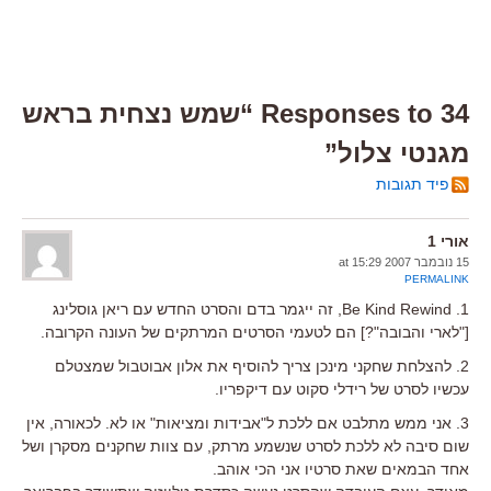
34 Responses to “שמש נצחית בראש
מגנטי צלול”
פיד תגובות
אורי 1
15 נובמבר 2007 at 15:29
PERMALINK
1. Be Kind Rewind, זה ייגמר בדם והסרט החדש עם ריאן גוסלינג
["לארי והבובה"?] הם לטעמי הסרטים המרתקים של העונה הקרובה.
2. להצלחת שחקני מינכן צריך להוסיף את אלון אבוטבול שמצטלם
עכשיו לסרט של רידלי סקוט עם דיקפריו.
3. אני ממש מתלבט אם ללכת ל"אבידות ומציאות" או לא. לכאורה, אין
שום סיבה לא ללכת לסרט שנשמע מרתק, עם צוות שחקנים מסקרן ושל
אחד הבמאים שאת סרטיו אני הכי אוהב.