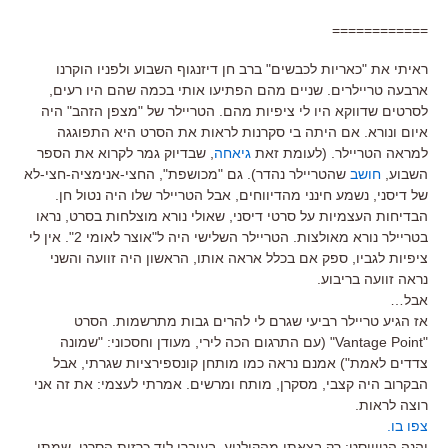
============
ראיתי את "כאריות לכבשים" ברב חן דיזנגוף השבוע ולפניו הוקרנו
ארבעה טריילרים. שניים מהם הפתיעו אותי בכמה שהם היו רעים,
לסרטים שדווקא היו לי ציפיות מהם. הטריילר של "מצפן הזהב" היה
איום ונורא. אם היתה בי סקרנות לראות את הסרט היא התפוגגה
למראה הטריילר. (לעומת זאת
גיאחה
, שבדיוק גמר לקרוא את הספר
השבוע,
חושב
שהטריילר נהדר). גם "מכושפת", החצי-אנימציה-חצי-לא
של דיסני, נשמע חינני מהדיווחים, אבל הטריילר שלו היה נטול חן.
הבדיחות העצמיות על סרטי דיסני, שאולי נורא מוצלחות בסרט, נראו
בטריילר נורא מאולצות. הטריילר השלישי היה ל"אוצר לאומי 2". אין לי
ציפיות לגביו, ספק אם בכלל אראה אותו, הראשון היה זוועה והשני
נראה זוועה בריבוע.
אבל…
אז הגיע טריילר רביעי שגרם לי להרים גבות מתרשמות. הסרט
"Vantage Point" (עם התרגום הכה לירי, מעודן וחסכוני: "שמונה
צדדים לאמת") אמנם נראה כמו מותחן קונספירציות שגרתי, אבל
הבקרוב היה קצבי, מסקרן, מותח ומרשים. אמרתי לעצמי: את זה אני
רוצה לראות.
צפו בו.
והנה הטוויסט: רק בצאתי מהקולנוע, בעוברי ליד כרזות הסרט, שמתי