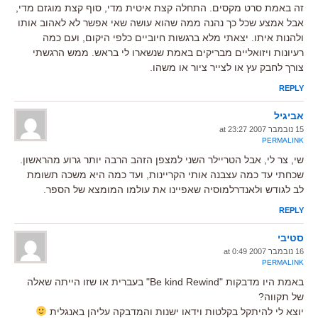
זה באמת סרט מקסים. התחלה קצת איטית מדי, סוף קצת מוגזם מדי,
אבל אמצע שכל כך נהנה ממה שהוא עושה שאי אפשר לא לאהוב אותו
ולהנות איתו. יצאתי מלא ברגשות חיוביים כלפי היקום, ועם כמה
רעיונות ויזואליים מבריקים באמת שנשארו לי בראש. ממש הרגשתי
צורך לחבק עץ או לצייר ציור או משהו.
REPLY
אביגיל
15 נובמבר 2007 at 23:27
PERMALINK
שי, צר לי, אבל הטריילר השני למצפן הזהב הרבה יותר גרוע מהראשון.
שכחתי עד כמה עצבנה אותי הקריינות, ועד כמה היא משכה תשומת
לב לגודש ולאנדרלמוסיה שאפיינו את עולמו המומצא של הספר.
REPLY
סטיבי
16 נובמבר 2007 at 0:49
PERMALINK
באמת היו מדבקות "Be kind Rewind" בעברית או שזו הייתה שאלה
של תקווה?
יוצא לי להיתקל בקלטות וידאו ישנות והמדבקה עליהן באנגלית