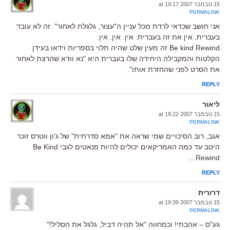
15 נובמבר 2007 at 19:17
PERMALINK
אני חושב שכדאי לרדת מכל עניין ה"עצור, גלגלת לאחור". זה לא עובד
בעברית. אין את זה בעברית. אין. אין. אין.
Be kind Rewind זה מעין שלט שהיה תלוי בספריות וידאו בעידן
הקלטות והמקבילה היחידה שלו בעברית היא "נא וודא שהרצת לאחור
את הסרט לפני שהחזרת אותו".
REPLY
ליאור
15 נובמבר 2007 at 19:22
PERMALINK
אגב, רוב הסיכויים שמי שראה את "אמא סדרתית" של ג'ון ווטרס זוכר
היטב עד כמה האמריקאים יכולים להיות פנאטים לגבי Be Kind
Rewind…
REPLY
דרורית
15 נובמבר 2007 at 19:39
PERMALINK
גע"ס – אהבתי! וכמחווה "אל תהיה דביל, גלגל את הסליל!"