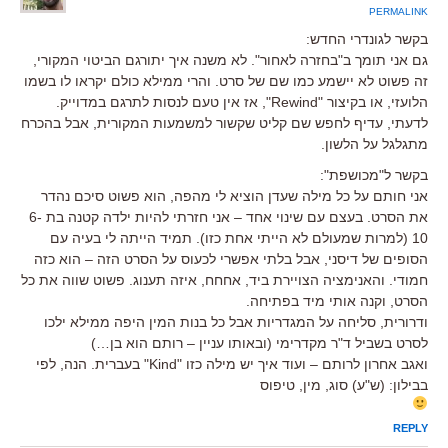
PERMALINK
בקשר לגונדרי החדש:
גם אני תומך ב"בחזרה לאחור". לא משנה איך יתורגם הביטוי המקורי,
זה פשוט לא יישמע כמו שם של סרט. והרי ממילא כולם יקראו לו בשמו
הלועזי, או בקיצור "Rewind", אז אין טעם לנסות לתרגם במדוייק.
לדעתי, עדיף לחפש שם קליט שקשור למשמעות המקורית, אבל בהכרח
מתגלגל על הלשון.
בקשר ל"מכושפת":
אני חותם על כל מילה שעדן הוציא לי מהפה, הוא פשוט סיכם נהדר
את הסרט. בעצם עם שינוי אחד – אני חזרתי להיות ילדה קטנה בת 6-
10 (למרות שמעולם לא הייתי אחת כזו). תמיד הייתה לי בעיה עם
הסופים של דיסני, אבל בלתי אפשרי לכעוס על הסרט הזה – הוא כזה
חמודי. והאנימציה הצויירת ביד, אחחח, איזה תענוג. פשוט שווה את כל
הסרט, וקנה אותי מיד בפתיחה.
ודרורית, סליחה על המגדריות אבל כל בנות המין היפה ממילא ילכו
לסרט בשביל ד"ר מקדרימי (ובאותו עניין – רותם הוא בן…)
ואגב אחרון לרותם – ועוד איך יש מילה כזו "Kind" בעברית. הנה, לפי
בבילון: (ש"ע) סוג, מין, טיפוס
REPLY