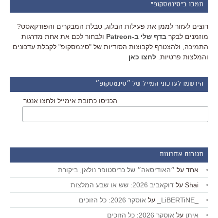
תמכו ב"סינמסקופ"
רוצים לעזור לממן את פעילות הבלוג, טבלת המבקרים והפודקאסט?
מוזמנים לבקר
בדף שלי ב-Patreon
ולבחור לכם את אחת מדרגות
התמיכה, ולהצטרף לקבוצות הסודיות של "סינמסקופ" לקבלת עדכונים
והמלצות פרטיות.
לחצו כאן
הירשמו לעדכוני המייל של ״סינמסקופ״
הכניסו כתובת אימייל ולחצו אנטר
תגובות אחרונות
אחד
על
״האודיסאה״ של כריסטופר נולאן, ביקורת
Shai
על
דוקאביב 2026: שש או שבע המלצות
_LiBERTiNE_
על
אוסקר 2026: כל הזוכים
איתן
על
אוסקר 2026: כל הזוכים