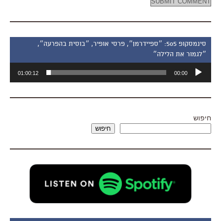
סינמסקופ 505: ״ספיידרמן״, פרסי אופיר, ״בוסית בהפרעה״,
״לגמור את הלילה״
נגן
01:00:12
00:00
אודיו
חיפוש
חיפוש