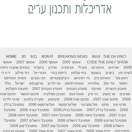
HOME
3D
9/11
BORAT
BREAKING NEWS
IMAX
THE DA VINCI
THE DAILY SHOW
CODE
אוסקר 2005
אוסקר 2006
אוסקר 2007
אוסקר
2008
אורחים
אינטרנט
אנג לי
אנימציה
ארכיון
ביקורת
במאים שעברו ניתוח
לשינוי מין
בקרוב
בשוטף
בתי קולנוע
ג'יימס בונד
גיבורי על
דוד פרלוב
די.וי.די
דפש מוד
האחים כהן
היי דפינישן
היצ'קוק/טריפו
הכי טובים
המדור המודפס
הספד
וודי אלן
טלוויזיה
טעויות תרגום
טריילרים
טרקובסקי
ישראל
כללי
מאבק היוצרים
מוזיקה
מועדון הגנוזים
מועדון הגנוזים 2007
מועצת הקולנוע
מפיצים
מר משיב
ניו יורק
סאנדאנס
סטיבן ספילברג
סיכום העשור
סיכום שנה
2006
סיכום שנה 2007
סיכום שנה 2008
סינמטק
סקירת בלוגים
סרטי ילדים
סרטי קיץ
סתם
פול מקרטני
פוליצרוסקופ
פוליצרסקופ 2006
פסטיבל ברלין
2006
פסטיבל ברלין 2007
פסטיבל ברלין 2008
פסטיבל ונציה 2006
פסטיבל
ונציה 2007
פסטיבל חיפה 2006
פסטיבל חיפה 2007
פסטיבל חיפה 2008
פסטיבל טורונטו 2006
פסטיבל ירושלים 2006
פסטיבל ירושלים 2007
פסטיבל
ירושלים 2008
פסטיבל קאן 2006
פסטיבל קאן 2007
פסטיבל קאן 2008
פסטיבלים
פרס אופיר 2006
פרס אופיר 2007
פרס אופיר 2008
קוונטין טרנטינו