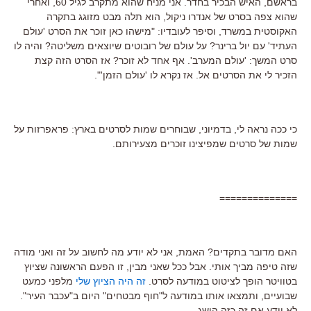
בראשם, האיש הבכיר בחדר. אני מניח שהוא מתקרב לגיל 60, ואחרי
שהוא צפה בסרט של אנדרו ניקול, הוא תלה מבט מזוגג בתקרה
האקוסטית במשרד, וסיפר לעובדיו: "מישהו כאן זוכר את הסרט 'עולם
העתיד' עם יול ברינר? על עולם של רובוטים שיוצאים משליטה? והיה לו
סרט המשך: 'עולם המערב'. אף אחד לא זוכר? אז הסרט הזה קצת
הזכיר לי את הסרטים אל. אז נקרא לו 'עולם הזמן'".
כי ככה נראה לי, בדמיוני, שבוחרים שמות לסרטים בארץ: פראפרזות על
שמות של סרטים שמפיצינו זוכרים מצעירותם.
==============
האם מדובר בתקדים? האמת, אני לא יודע מה לחשוב על זה ואני מודה
שזה טיפה מביך אותי. אבל ככל שאני מבין, זו הפעם הראשונה שציוץ
בטוויטר הופך לציטוט במודעה לסרט.
זה היה הציוץ שלי
מלפני כמעט
שבועיים, ותמצאו אותו במודעה ל"חוף מבטחים" היום ב"עכבר העיר".
לא יודע אם זה כזה הישג.