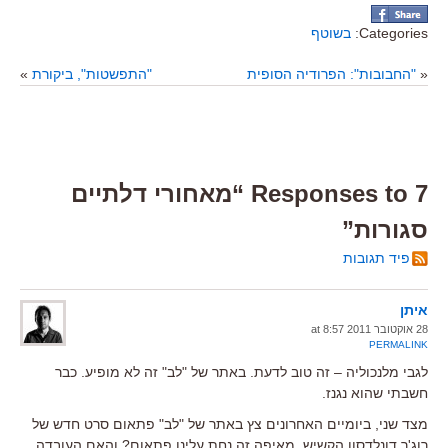
Categories:
בשוטף
«
"החבובות": הפרודיה הסופית
"התפשטות", ביקורת
»
7 Responses to “מאחורי דלתיים
סגורות”
פיד תגובות
איתן
28 אוקטובר 2011 at 8:57
PERMALINK
לגבי מלנכוליה – זה טוב לדעת. באתר של "לב" זה לא מופיע. כבר
חשבתי שהוא נגנז.
מצד שני, ביומיים האחרונים צץ באתר של "לב" פתאום סרט חדש של
רוג'ר דונלדסון הקשיש. מאיפה זה נחת עלינו פתאום? והאם העובדה