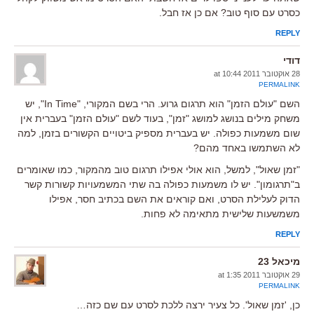
כסרט עם סוף טוב? אם כן אז חבל.
REPLY
דודי
28 אוקטובר 2011 at 10:44
PERMALINK
השם "עולם הזמן" הוא תרגום גרוע. הרי בשם המקורי, "In Time", יש
משחק מילים בנושג למושג "זמן", בעוד לשם "עולם הזמן" בעברית אין
שום משמעות כפולה. יש בעברית מספיק ביטויים הקשורים בזמן, למה
לא השתמשו באחד מהם?
"זמן שאול", למשל, הוא אולי אפילו תרגום טוב מהמקור, כמו שאומרים
ב"תרגומון". יש לו משמעות כפולה בה שתי המשמעויות קשורות קשר
הדוק לעלילת הסרט, ואם קוראים את השם בכתיב חסר, אפילו
משמשעות שלישית מתאימה לא פחות.
REPLY
מיכאל 23
29 אוקטובר 2011 at 1:35
PERMALINK
כן, 'זמן שאול'. כל צעיר ירצה ללכת לסרט עם שם כזה…