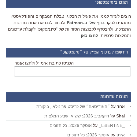
תמכו ב"סינמסקופ"
רוצים לעזור לממן את פעילות הבלוג, טבלת המבקרים והפודקאסט?
מוזמנים לבקר
בדף שלי ב-Patreon
ולבחור לכם את אחת מדרגות
התמיכה, ולהצטרף לקבוצות הסודיות של "סינמסקופ" לקבלת עדכונים
והמלצות פרטיות.
לחצו כאן
הירשמו לעדכוני המייל של ״סינמסקופ״
הכניסו כתובת אימייל ולחצו אנטר
תגובות אחרונות
אחד
על
״האודיסאה״ של כריסטופר נולאן, ביקורת
Shai
על
דוקאביב 2026: שש או שבע המלצות
_LiBERTiNE_
על
אוסקר 2026: כל הזוכים
איתן
על
אוסקר 2026: כל הזוכים