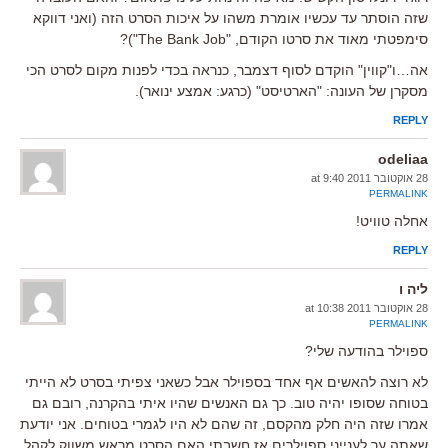
שזה הוסתר עד עכשיו אומרת משהו על איכות הסרט הזה (ואני דווקא
סימפטתי מאוד את סרטו הקודם, "The Bank Job")?
אה…ו"קווין" הוקדם לסוף דצמבר, כנראה בכדי לפנות מקום לסרט הכי
מסקרן של העונה: "הארטיסט" (כרגע: אמצע ינואר).
REPLY
odeliaa
28 אוקטובר 2011 at 9:40
PERMALINK
אחלה טוויט!
REPLY
ליה ו
28 אוקטובר 2011 at 10:38
PERMALINK
ספוילר בהודעה שלי?
לא רוצה להאשים אף אחד בספוילר אבל כשאני צפיתי בסרט לא הייתי
בטוחה שסופו יהיה טוב. כך גם האנשים שהיו איתי בהקרנה, רובם גם
אמרו שזה היה חלק מהקסם, זה שהם לא היו לגמרי בטוחים. אני יודעת
שאתה ער לענייני ספוילרים אז חשבתי האם הסרט מראש משווק לקהל