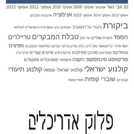
אבי נשר
אוסקר 2011
אוסקר 2012
אוסקר 2009
אוסקר 2010
3D
אווטאר
אנימציה
אוסקר 2015
ארבעה כוכבים
אוסקר 2013
אוסקר 2014
ביקורת
גיבורי על
דוקאביב
האחים כהן
האקדמיה הישראלית לקולנוע
טבלת המבקרים
טריילרים
הספד
הערת שוליים
וודי אלן
מפיצים
יוסף סידר
כריסטופר נולן
מדע בדיוני
מלחמת הכוכבים
לייב בלוג
מוזיקה
סטיבן ספילברג
סרטים קצרים
נטפליקס
סאנדאנס
סיכום חודש
סרטי קיץ
פודקאסט סינמסקופ הקצה
פסטיבלים
פסקולים
פיקסאר
קולנוע ישראלי
קולנוע תיעודי
קולנוע ישראלי עצמאי
שוברי קופות
תסריטאות
קטנוניזם