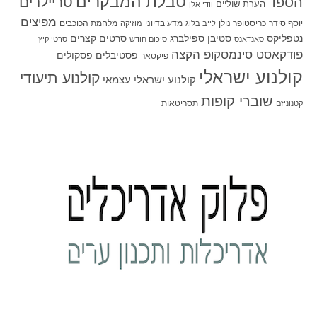
טבלת המבקרים
טריילרים
הספד
הערת שוליים
וודי אלן
מפיצים
יוסף סידר
כריסטופר נולן
מדע בדיוני
מלחמת הכוכבים
לייב בלוג
מוזיקה
סטיבן ספילברג
סרטים קצרים
נטפליקס
סאנדאנס
סיכום חודש
סרטי קיץ
פודקאסט סינמסקופ הקצה
פסטיבלים
פסקולים
פיקסאר
קולנוע ישראלי
קולנוע תיעודי
קולנוע ישראלי עצמאי
שוברי קופות
תסריטאות
קטנוניזם