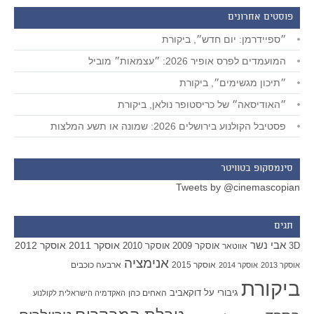
פוסטים אחרונים
״ספיידרמן: יום חדש״, ביקורת
המועמדים לפרס אופיר 2026: ״עצמאות״ מוביל
״תיכון מגשימים״, ביקורת
״האודיסאה״ של כריסטופר נולאן, ביקורת
פסטיבל הקולנוע בירושלים 2026: שמונה או תשע המלצות
סינמסקופ בטוויטר
Tweets by @cinemascopian
תגים
אבי נשר
אוסקר 2011
אוסקר 2012
אוסקר 2009
אוסקר 2010
3D
אווטאר
אנימציה
אוסקר 2015
ארבעה כוכבים
אוסקר 2013
אוסקר 2014
ביקורת
גיבורי על
דוקאביב
האחים כהן
האקדמיה הישראלית לקולנוע