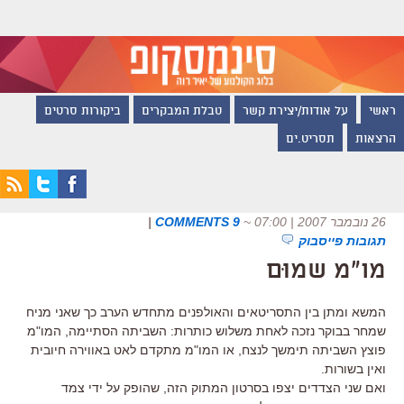
ראשי
על אודות/יצירת קשר
טבלת המבקרים
ביקורות סרטים
הרצאות
תסריט.ים
26 נובמבר 2007 | 07:00
~
9 COMMENTS
|
תגובות פייסבוק
מו"מ שמוּם
המשא ומתן בין התסריטאים והאולפנים מתחדש הערב כך שאני מניח
שמחר בבוקר נזכה לאחת משלוש כותרות: השביתה הסתיימה, המו"מ
פוצץ השביתה תימשך לנצח, או המו"מ מתקדם לאט באווירה חיובית
ואין בשורות.
ואם שני הצדדים יצפו בסרטון המתוק הזה, שהופק על ידי צמד