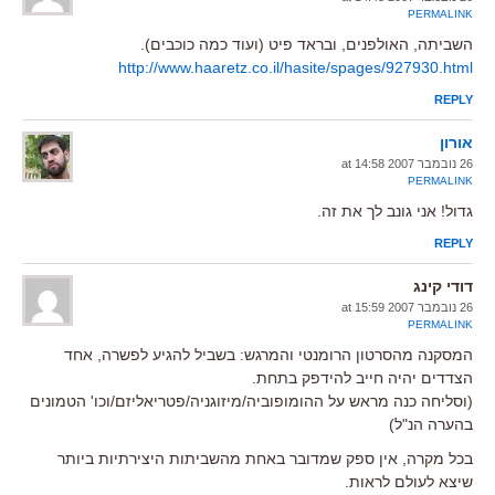
PERMALINK
השביתה, האולפנים, ובראד פיט (ועוד כמה כוכבים).
http://www.haaretz.co.il/hasite/spages/927930.html
REPLY
אורון
26 נובמבר 2007 at 14:58
PERMALINK
גדול! אני גונב לך את זה.
REPLY
דודי קינג
26 נובמבר 2007 at 15:59
PERMALINK
המסקנה מהסרטון הרומנטי והמרגש: בשביל להגיע לפשרה, אחד
הצדדים יהיה חייב להידפק בתחת.
(וסליחה כנה מראש על ההומופוביה/מיזוגניה/פטריאליזם/וכו' הטמונים
בהערה הנ"ל)
בכל מקרה, אין ספק שמדובר באחת מהשביתות היצירתיות ביותר
שיצא לעולם לראות.