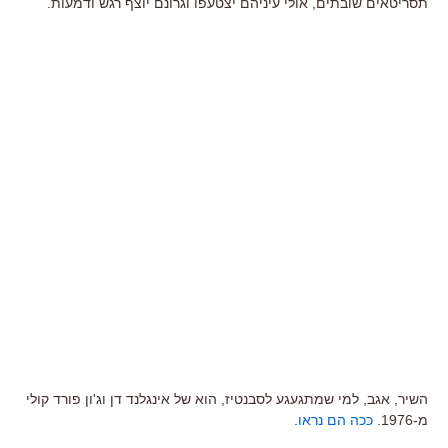
תסריטאים שובתים, אולי עיניהם יצטעפו וגרונם יוצף רגש ודמעות.
השיר, אגב, למי שמתגעגע לסבנטיז, הוא של אינגלנד דן וג'ון פורד קולי
מ-1976.
ככה הם נראו
.