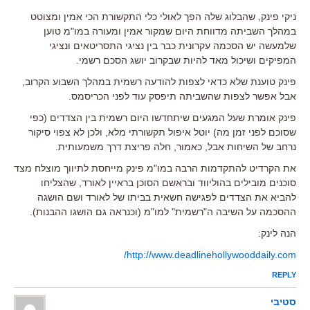
ניקי פינק, שהבלוג שלה הפך לאולי כלי התקשורת הכי אמין ומצוטט
במהלך השביתה מדווחת היום שמקור אמין ומעורה במו"מ טוען
שלמעשה יש הסכמה עקרונית כבר בין נציגי התסריטאים ונציגי
המפיקים ושיכול מאד להיות שבקרוב יושג הסכם רשמי.
פינק טוענת שלא כדאי לצפות להודעה רשמית במהלך השבוע הקרוב,
אבל אפשר לצפות שהשביתה תיפסק עוד לפני הכריסמס.
פינק אומרת שעל המגעים שיתחדשו היום רשמית בין הצדדים (כפי
שסוכם לפני זמן מה) יוטל איפול תקשורתי מלא, ולכן לא צפוי סיקור
נרחב של השיחות אבל, כאמור, חלה פריצת דרך משמעותית.
את הקרדיט להתקדמות הרבה במו"מ פינק מייחסת לתיווך מוצלח מצד
סוכנים מובילים בהוליווד ובראשם הסוכן בראיין לאורד, שהצליחו
להביא את הצדדים לפגישה חשאית בביתו של לאורד ושם הושגה
ההסכמה על השיבה ה"רשמית" למו"מ (וכנראה גם הושגו ההבנות).
הנה לינק:
http://www.deadlinehollywooddaily.com/
REPLY
סטיבי