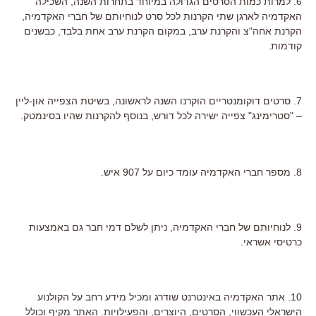
6. למרות כמות הסרטים הגדולה במיוחד בתחרות השנה, השכילה
האקדמיה לארגן שתי הקרנות לכל סרט לנוחיותם של חברי האקדמיה,
הקרנת אחה"צ והקרנת ערב, במקום הקרנת ערב אחת בלבד, כבשנים
קודמות.
7. סרטים דוקומנטריים הוקרנו השנה לראשונה, בשיטת הצפייה און-ליין
– "סטרימינג" צפייה ישירה לכל דורש, בנוסף להקרנות שהיו בסינמטק.
8. מספר חברי האקדמיה עומד כיום על 907 איש.
9. לנוחיותם של חברי האקדמיה, ניתן לשלם דמי חבר גם באמצעות
כרטיסי אשראי.
10. אתר האקדמיה באינטרנט שודרג ומכיל מידע רחב על הקולנוע
הישראלי העכשווי, הסרטים, היוצרים, והפעילויות. האתר מקיף וכולל