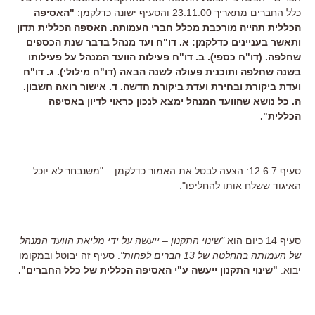
כלל החברים מתאריך 23.11.00 והסעיף ישונה כדלקמן:
"האסיפה
הכללית תהייה מורכבת מכלל חברי העמותה. האספה הכללית תדון
ותאשר בעניינים כדלקמן: א. דו"ח ועד מנהל בדבר שנת הכספים
שחלפה. (דו"ח כספי). ב. דו"ח פעילות הוועד המנהל על פעילותו
בשנה שחלפה ותוכנית פעולה לשנה הבאה (דו"ח מילולי). ג. דו"ח
ועדת ביקורת ובחירת ועדת ביקורת חדשה. ד. אישור רואה חשבון.
ה. כל נושא שהוועד המנהל ימצא לנכון כראוי לדיון באסיפה
הכללית".
סעיף 12.6.7: הצעה לבטל את האמור כדלקמן – "משנבחר לא יוכל
האיגוד ששלח אותו להחליפו".
סעיף 14 כיום הוא
"שינוי התקנון – ייעשה על ידי מליאת הוועד המנהל
של העמותה בהחלטה של 13 חברים לפחות"
. סעיף זה יבוטל ובמקומו
יבוא:
"שינוי התקנון ייעשה ע"י האסיפה הכללית של כלל החברים".