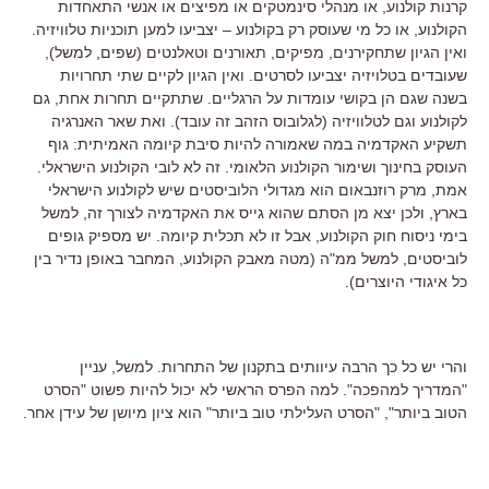
קרנות קולנוע, או מנהלי סינמטקים או מפיצים או אנשי התאחדות
הקולנוע, או כל מי שעוסק רק בקולנוע – יצביעו למען תוכניות טלוויזיה.
ואין הגיון שתחקירנים, מפיקים, תאורנים וטאלנטים (שפים, למשל),
שעובדים בטלויזיה יצביעו לסרטים. ואין הגיון לקיים שתי תחרויות
בשנה שגם הן בקושי עומדות על הרגליים. שתתקיים תחרות אחת, גם
לקולנוע וגם לטלוויזיה (לגלובוס הזהב זה עובד). ואת שאר האנרגיה
תשקיע האקדמיה במה שאמורה להיות סיבת קיומה האמיתית: גוף
העוסק בחינוך ושימור הקולנוע הלאומי. זה לא לובי הקולנוע הישראלי.
אמת, מרק רוזנבאום הוא מגדולי הלוביסטים שיש לקולנוע הישראלי
בארץ, ולכן יצא מן הסתם שהוא גייס את האקדמיה לצורך זה, למשל
בימי ניסוח חוק הקולנוע, אבל זו לא תכלית קיומה. יש מספיק גופים
לוביסטים, למשל ממ"ה (מטה מאבק הקולנוע, המחבר באופן נדיר בין
כל איגודי היוצרים).
והרי יש כל כך הרבה עיוותים בתקנון של התחרות. למשל, עניין
"המדריך למהפכה". למה הפרס הראשי לא יכול להיות פשוט "הסרט
הטוב ביותר", "הסרט העלילתי טוב ביותר" הוא ציון מיושן של עידן אחר.