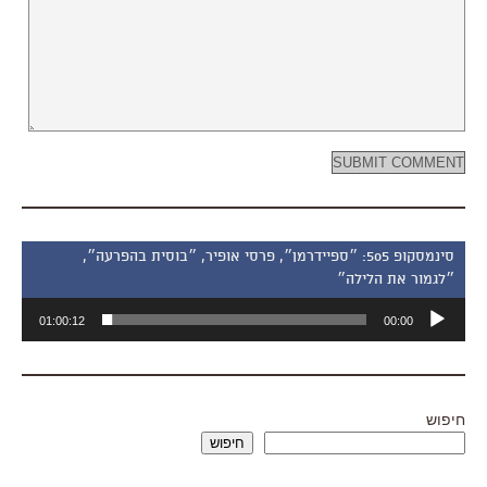
סינמסקופ 505: ״ספיידרמן״, פרסי אופיר, ״בוסית בהפרעה״,
״לגמור את הלילה״
נגן
01:00:12
00:00
אודיו
חיפוש
חיפוש