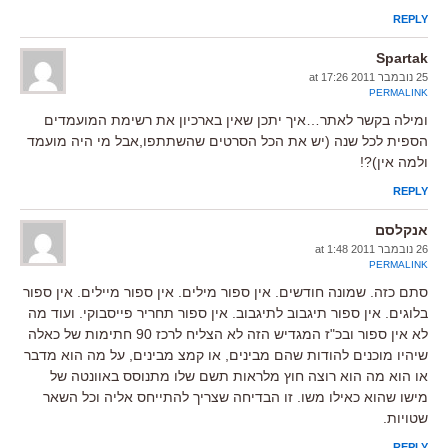
REPLY
Spartak
25 נובמבר 2011 at 17:26
PERMALINK
ומילה בקשר לאתר…איך יתכן שאין בארכיון את רשימת המועמדים
הספית לכל שנה (יש את הכל הסרטים שהשתתפו,אבל מי היה מועמד
ולמה אין)?!
REPLY
אנקלסם
26 נובמבר 2011 at 1:48
PERMALINK
סתם כזה. שמונה חודשים. אין ספור מילים. אין ספור מיילים. אין ספור
בלוגים. אין ספור תיגבוב לתיגבוב. אין ספור תחריר פייסבוקי. ועוד מה
לא אין ספור ובכ"ז המגדיש הזה לא הצליח לרכז 90 חתימות של כאלה
שיהיו מוכנים להודות שהם מבינים, או קמצ מבינים, על מה הוא מדבר
או הוא מה הוא רוצה חוץ מלראות תשם שלו מתנוסס באוונטה של
מישו שהוא כאילו משו. זו הבדיחה שצריך להתייחס אליה וכל השאר
שטויות.
REPLY