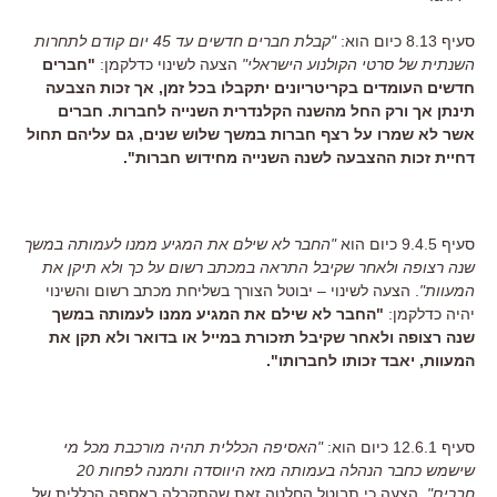
סעיף 8.13 כיום הוא:
"קבלת חברים חדשים עד 45 יום קודם לתחרות
השנתית של סרטי הקולנוע הישראלי"
הצעה לשינוי כדלקמן:
"חברים
חדשים העומדים בקריטריונים יתקבלו בכל זמן, אך זכות הצבעה
תינתן אך ורק החל מהשנה הקלנדרית השנייה לחברות. חברים
אשר לא שמרו על רצף חברות במשך שלוש שנים, גם עליהם תחול
דחיית זכות ההצבעה לשנה השנייה מחידוש חברות".
סעיף 9.4.5 כיום הוא
"החבר לא שילם את המגיע ממנו לעמותה במשך
שנה רצופה ולאחר שקיבל התראה במכתב רשום על כך ולא תיקן את
המעוות"
. הצעה לשינוי – יבוטל הצורך בשליחת מכתב רשום והשינוי
יהיה כדלקמן:
"החבר לא שילם את המגיע ממנו לעמותה במשך
שנה רצופה ולאחר שקיבל תזכורת במייל או בדואר ולא תקן את
המעוות, יאבד זכותו לחברותו".
סעיף 12.6.1 כיום הוא:
"האסיפה הכללית תהיה מורכבת מכל מי
שישמש כחבר הנהלה בעמותה מאז היווסדה ותמנה לפחות 20
חברים".
הצעה כי תבוטל החלטה זאת שהתקבלה באספה הכללית של