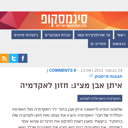
ראשי
על אודות/יצירת קשר
טבלת המבקרים
ביקורות סרטים
הרצאות
תסריט.ים
24 נובמבר 2011 | 13:04
~
8 COMMENTS
|
תגובות פייסבוק
איתן אבן מציג: חזון לאקדמיה
האקדמיה הישראלית לקולנוע
שלשום הופיע לראשונה איתן אבן בתור יו"ר האקדמיה מול האסיפה
הכללית של חברי האקדמיה והציג את עצמו ואת חזונו לקדנציה שלו
בתפקיד. ביקשתי מאבן רשות לפרסם את הדברים שהוא אמר
באסיפה, את הסעיפים בהם הוא מציג את השינויים שכבר נעשו