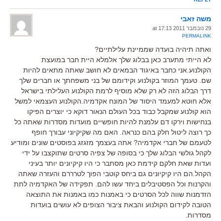
משה זאבי
29 נובמבר 2011 at 17:13
PERMALINK
ואתה תיהיה בועדה שממיינת עלילתיים?
לא הייתי מתערב כאן בבלוג שלך אלמלא היית חבר במועצת
הקולנוע.אני כחבר באיגוד הבמאים לא חושב שאתה מתאים להיות
שם. טעמך המוזר בקולנוע וקידומם של בני משפחתך או חברים שלך
דרך הבלוג הזה לא רק שלא מוסיף לרמת הקולנוע העלילתי בישראל
אלא חוטא למעמד היסוד של המונח אקדמיה.הקולנוע העצמאי למשל
הוא קולנוע שמקבל כבוד בכל העולם הנאור דוקא כי יוצרים הפיקו
בנחישות וירקו דם עלמנת להיות חופשיים מועדות מסדרות שאתה כל
כך רוצה ליטול חלק בהם כנראה. האם מה שקיקיוני עבורך חופף
לטעמם של חברי אקדמיה? אתה בעצמך מזגזג בפוסטים שונים ומודיע
לקהל גולשי הבלוג שלך כי בסופה של צפיה סרטים שתוקצבו על ידי
ועדות שאת חלקם קידמת כאן מסתבר כי היו קיקיונים יותר בעיני
הקהל.הם היו קיקיונים גם ביחס קוטבי הפוך לטרררם והעזרה שאתה
והקרנות וכל הפסטיבלים ביחד עשו להם. תפקידה של האקדמיה לתת
הזדמנות שווה לכל הסרטים כי באמנות כמו באמנות את התוצאה
הטובה לקידום הקולנוע והבאת ציבור הצופים לא עושים בועדות
מסדרות.