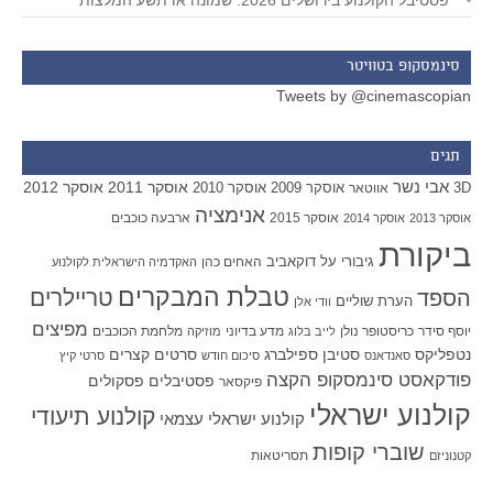
פסטיבל הקולנוע בירושלים 2026: שמונה או תשע המלצות
סינמסקופ בטוויטר
Tweets by @cinemascopian
תגים
אבי נשר
אוסקר 2011
אוסקר 2012
אוסקר 2009
אוסקר 2010
3D
אווטאר
אנימציה
אוסקר 2015
ארבעה כוכבים
אוסקר 2013
אוסקר 2014
ביקורת
גיבורי על
דוקאביב
האחים כהן
האקדמיה הישראלית לקולנוע
טבלת המבקרים
טריילרים
הספד
הערת שוליים
וודי אלן
מפיצים
יוסף סידר
כריסטופר נולן
מדע בדיוני
מלחמת הכוכבים
לייב בלוג
מוזיקה
סטיבן ספילברג
סרטים קצרים
נטפליקס
סאנדאנס
סיכום חודש
סרטי קיץ
פודקאסט סינמסקופ הקצה
פסטיבלים
פסקולים
פיקסאר
קולנוע ישראלי
קולנוע תיעודי
קולנוע ישראלי עצמאי
שוברי קופות
תסריטאות
קטנוניזם