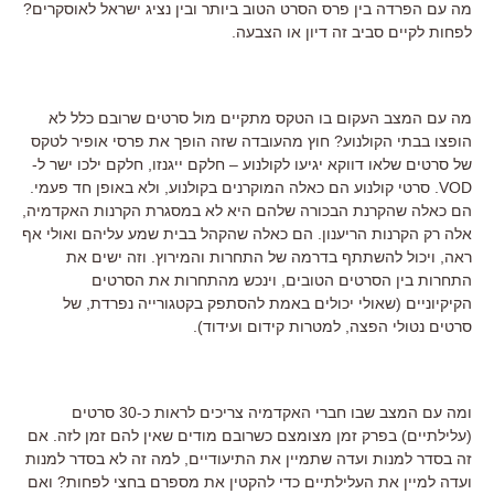
מה עם הפרדה בין פרס הסרט הטוב ביותר ובין נציג ישראל לאוסקרים?
לפחות לקיים סביב זה דיון או הצבעה.
מה עם המצב העקום בו הטקס מתקיים מול סרטים שרובם כלל לא
הופצו בבתי הקולנוע? חוץ מהעובדה שזה הופך את פרסי אופיר לטקס
של סרטים שלאו דווקא יגיעו לקולנוע – חלקם ייגנזו, חלקם ילכו ישר ל-
VOD. סרטי קולנוע הם כאלה המוקרנים בקולנוע, ולא באופן חד פעמי.
הם כאלה שהקרנת הבכורה שלהם היא לא במסגרת הקרנות האקדמיה,
אלה רק הקרנות הריענון. הם כאלה שהקהל בבית שמע עליהם ואולי אף
ראה, ויכול להשתתף בדרמה של התחרות והמירוץ. וזה ישים את
התחרות בין הסרטים הטובים, וינכש מהתחרות את הסרטים
הקיקיוניים (שאולי יכולים באמת להסתפק בקטגורייה נפרדת, של
סרטים נטולי הפצה, למטרות קידום ועידוד).
ומה עם המצב שבו חברי האקדמיה צריכים לראות כ-30 סרטים
(עלילתיים) בפרק זמן מצומצם כשרובם מודים שאין להם זמן לזה. אם
זה בסדר למנות ועדה שתמיין את התיעודיים, למה זה לא בסדר למנות
ועדה למיין את העלילתיים כדי להקטין את מספרם בחצי לפחות? ואם