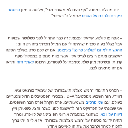
– יום מוצלח במחנה "אף פעם לא מאוחר מדי", אליסה סיימון
פרסמה
ביקורת נלהבת על הסרט
אתמול ב"וראייטי".
– אפרופו קולנוע ישראלי עצמאי: זה כבר התחיל לפני כשלושה שבועות
אבל בגלל בעיה טכנית שהיתה לי עם המייל נזכרתי בזה רק היום:
ההגשות למיזם "קולנוע פרינג'" בעיצומן
. אם יש לכם סרט בשלבי הפקה
ראשונים ואתם רוצים לגייס אליו אנשי צוות מנוסים במסלול עוקף
קרנות, ובשיטת מיון שלא נסמכת על לקטורים, היכנסו
לאתר הזה
ותראו
אם זה מתאים לכם.
– הסרט התיעודי "חמש מצלמות שבורות" של עימאד בורנאט וגיא
דווידי, חזר השבוע מפסטיבל IDFA, מבכירי הפסטיבלים הדוקומנטריים
בעולם, עם
שני פרסים
משמעותיים: פרס הקהל ופרס חבר השופטים.
אני שמעתי על הפרויקט הזה לראשונה לפני כשנה וחצי, כשאיתן וייץ
דיווח עליו כאן
כשהוצג במסגרת אירועי הפיצ'יניג של קו-פרו. ומחר
תהיה ידיעה נוספת על "חמש מצלמות שבורות", אז אולי הייתי צריך
לחכות למחר ולחבר את שתיהן לאייטם אחד?