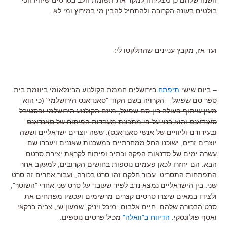
בולטים בעונה הקרובה ולהתחיל להבין מי במירוץ ומי לא.
ועד אז, מקבץ עניינים שהתלקטו לי:
– ביום שישי
תיפתח
בירושלים חממת הקולנוע הבינלאומי ביוזמת בית
ספר סם שפיגל –
הקרויה בשם הקוד "סאנדאנס הירושלמי" (כי הוא
מעין שיתוף פעולה בין סם שפיגל, מיזם הקולנוע הירושלמי ופסטיבל
סאנדאנס והוא בנוי על פי מתכונת מעבדות הפיתוח של סאנדאנס
ובעידודם וליוויים של אנשי סאנדאנס)
. ששה יוצרים ישראליים וששה
יוצרים זרים, ישוכנו החל ממחרתיים במשכנות שאננים ויעברו שם
עשרה ימים של סדנאות הפקה וכתיב ופיתוח לקראת יצירת סרטם
הבא. הם יחזרו לכאן פעמים נוספות בחושים הקרובים, למעקב אחר
התפתחות התסריט. עבור חלקם זהו סרט בכורה, ועבור אחרים זה סרט
שני. בין הישראליים נמצא נדב לפיד שעובד על סרט שני אחרי "השוטר",
ולצידו במאים שיצרו סרטים קצרים מרשימים ועכשיו מפתחים את
סרט הבכורה שלהם: חיים אלבום, מיכל ויניק, שמעון שי, צביה ברקאי
ואסף פולונסקי.
הדיווח ב"וואלה"
מכיל פרטים נוספים.