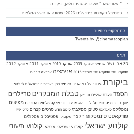
״האודיסאה״ של כריסטופר נולאן, ביקורת
פסטיבל הקולנוע בירושלים 2026: שמונה או תשע המלצות
סינמסקופ בטוויטר
Tweets by @cinemascopian
תגים
אבי נשר
אוסקר 2011
אוסקר 2012
אוסקר 2009
אוסקר 2010
3D
אווטאר
אנימציה
אוסקר 2015
ארבעה כוכבים
אוסקר 2013
אוסקר 2014
ביקורת
גיבורי על
דוקאביב
האחים כהן
האקדמיה הישראלית לקולנוע
טבלת המבקרים
טריילרים
הספד
הערת שוליים
וודי אלן
מפיצים
יוסף סידר
כריסטופר נולן
מדע בדיוני
מלחמת הכוכבים
לייב בלוג
מוזיקה
סטיבן ספילברג
סרטים קצרים
נטפליקס
סאנדאנס
סיכום חודש
סרטי קיץ
פודקאסט סינמסקופ הקצה
פסטיבלים
פסקולים
פיקסאר
קולנוע ישראלי
קולנוע תיעודי
קולנוע ישראלי עצמאי