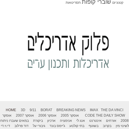
שוברי קופות
תסריטאות
קטנוניזם
HOME
3D
9/11
BORAT
BREAKING NEWS
IMAX
THE DA VINCI
THE DAILY SHOW
CODE
אוסקר 2005
אוסקר 2006
אוסקר 2007
אוסקר
2008
אורחים
אינטרנט
אנג לי
אנימציה
ארכיון
ביקורת
במאים שעברו ניתוח
לשינוי מין
בקרוב
בשוטף
בתי קולנוע
ג'יימס בונד
גיבורי על
דוד פרלוב
די.וי.די