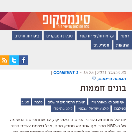
ראשי
על אודות/יצירת קשר
טבלת המבקרים
ביקורות סרטים
הרצאות
תסריט.ים
30 נובמבר 2011 | 15:25
~
1 COMMENT
|
תגובות פייסבוק
בונים חממות
אף פעם לא מאוחר מדי
חממת התסריטים ירושלים
כלבת
סטיבן
ספילברג
קולנוע ישראלי עצמאי
קולנוע תיעודי
יום של אתנחתא בענייני הפרסים באמריקה, עד שתתפרסם הרשימה
של ה-NBR מחר. אף אחד לא מחזיק מהם, אבל רשימת עשרת סרטי
השנה שלהם כן מצליחה למקד את תשומת הלב בסרטים שיהיו הכי