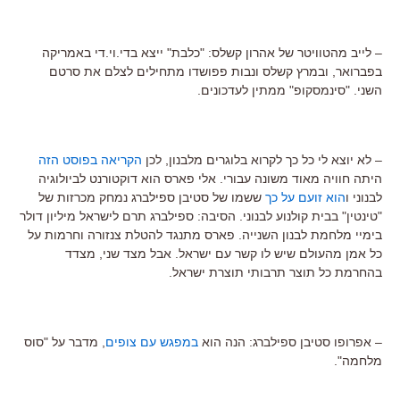
– לייב מהטוויטר של אהרון קשלס: "כלבת" ייצא בדי.וי.די באמריקה
בפברואר, ובמרץ קשלס ונבות פפושדו מתחילים לצלם את סרטם
השני. "סינמסקופ" ממתין לעדכונים.
– לא יוצא לי כל כך לקרוא בלוגרים מלבנון, לכן
הקריאה בפוסט הזה
היתה חוויה מאוד משונה עבורי. אלי פארס הוא דוקטורנט לביולוגיה
לבנוני ו
הוא זועם על כך
ששמו של סטיבן ספילברג נמחק מכרזות של
"טינטין" בבית קולנוע לבנוני. הסיבה: ספילברג תרם לישראל מיליון דולר
בימיי מלחמת לבנון השנייה. פארס מתנגד להטלת צנזורה וחרמות על
כל אמן מהעולם שיש לו קשר עם ישראל. אבל מצד שני, מצדד
בהחרמת כל תוצר תרבותי תוצרת ישראל.
– אפרופו סטיבן ספילברג: הנה הוא
במפגש עם צופים
, מדבר על "סוס
מלחמה".