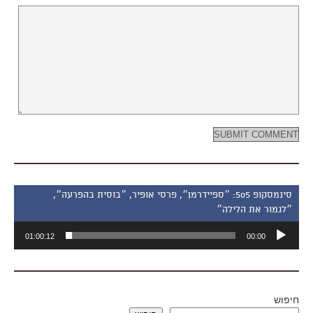
סינמסקופ 505: ״ספיידרמן״, פרסי אופיר, ״בוסית בהפרעה״,
״לגמור את הלילה״
נגן
01:00:12
00:00
אודיו
חיפוש