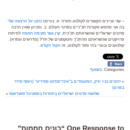
– שני עניינים הקשורים לקולנוע ותורה: א. בוויינט
כתבו על הרצאה שלי
בה אני מחפש מקורות תנ"כיים בסרטי העולם. ב. ומכיוון שאין הרבה
סרטים ישראליים שהשראתם תנ"כית,
קרן גשר מקימה חממה
לפיתוח
פרויקטים שהשראתם מהתנ"ך והטקסטים של חז"ל (מדרשים וגמרא).
קולנוענים ובוגרי בתי ספר לקולנוע, זה
הקול הקורא
.
Categories:
בשוטף
«
הזוכים בניו יורק, המועמדים ב"אינדיפנדנט ספיריט" (ויוסף סידר
בפנים)
שלושה סרטים ישראליים בתחרות בפסטיבל סאנדאנס
»
One Response to “בונים חממות”