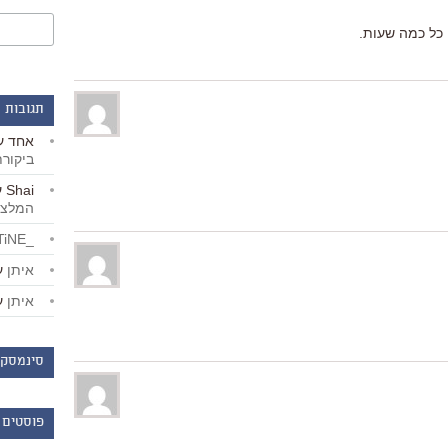
 כל כמה שעות.
תגובות 
אחד
ע
ביקור
Shai
ע
המלצו
_LiBERTiNE_
איתן
ע
איתן
ע
סינמסקו
פוסטים 