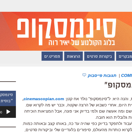
מבקרים
ביקורות סרטים
הרצאות
תסריט.ים
|
תגובות פייסבוק
מסקופ"
הנה היא: ל"סינמסקופ" נולד אח קטן:
cinemascopian.com
,
״בוסית 
ת היום, אחרי כשבוע של הרצה שקטה, וכבר יש מה לקרוא שם.
נגן
 שם ומה אעשה שם ולמי בדיוק אני פונה, אבל המציאות הוכיחה
00
אודיו
ת גלובלית הוא חובה.
עבוד ולתפקד בדיוק כפי שהיה עד כה, באותו קצב ובאותה כמות.
רוא כותרות מהעולם, סיפורים בלעדיים שלי וביקורות סרטים,