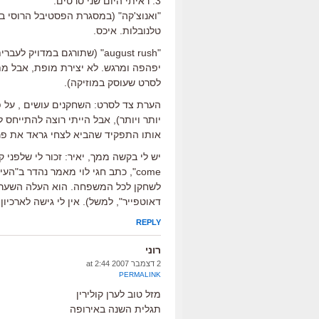
3. ראיתי היום שני סרטים:
"ואנוצ'קה" (במסגרת הפסטיבל הרוסי ב
טלנובלות. איכס.
"august rush" (שתורגם במדוי
יפהפה ומרגש. לא יצירת מופת, אבל מתו
לסרט שעוסק במוזיקה).
הערת צד לסרט: השחקנים עושים , על פי
יותר ויותר), אבל הייתי רוצה להתייחס 
אותו התפקיד שהביא לצחי גראד את פרס 
come", כתב חגי לוי מאמר נהדר ב"ה
לשחקן לכל המשפחה. הוא העלה השערה
דאוטפייר", למשל). אין לי גישה לארכיון 
REPLY
רוני
2 דצמבר 2007 at 2:44
PERMALINK
מזל טוב לערן קולירין
תגלית השנה באירופה