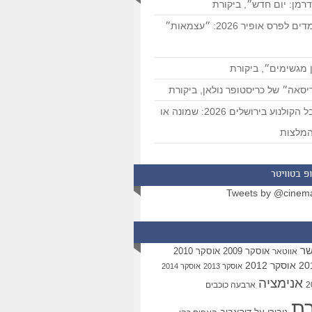
רמן: יום חדש״, ביקורת
המועמדים לפרס אופיר 2026: ״עצמאות״
 מגשימים״, ביקורת
סאה״ של כריסטופר נולאן, ביקורת
פסטיבל הקולנוע בירושלים 2026: שמונה או
מלצות
פ בטוויטר
Tweets by @cinem
שר
אוסקר 2009
אוסקר 2010
אווטאר
אוסקר 2012
אוסקר 2013
אוסקר 2014
אנימציה
ארבעה כוכבים
רת