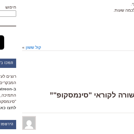
.
חיפוש
לכמה שעות.
קול ששון
»
תמכו ב"
רוצים לעז
המבקרים 
ב-Patreon
התמיכה, 
"סינמסקופ
לחצו כאן
הירשמו 