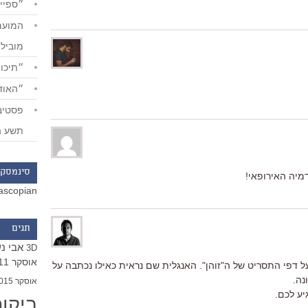
״ספייד
מוביל
״תיכון
״האודי
תשע ה
סינמסקו
מיה האירופאי!
ascopian
תגים
אבי נ
3D
אוסקר 2011
 על דפי התסריט של ה"זוהן". האנגלית שם נראית כאילו נכתבה על
נה.
אוסקר 2015
ביקו