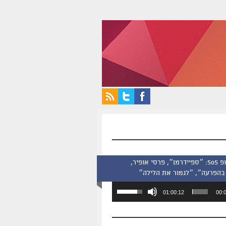
סינמסקופ 505: ״ספיידרמן״, פרסי אופיר,
בהפרעה״, ״לגמור את הלילה״
השתמש
01:00:12
00:
במקש
למעלה/למטה
כדי