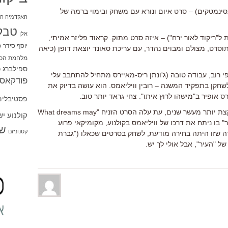
סינמטקים) – סרט איום ונורא עם משחק ובימוי ברמה של
האקדמיה הי
טבל
אלן
ק לעברית ל"ריקוד לאור ירח") – איזה סרט מתוק. קראוד פליזר אמיתי,
יוסף סידר
כ
סרט, מצולם ומבוים נהדר, עם עריכת סאונד יוצאת דופן (כיאה
מלחמת הכו
ספילברג
ס
 רוב, עבודה טובה (ג'ונתן ריס-מאיירס מתחיל להתחבב עלי
פודקאסט
לשחקן בתפקיד המשנה – רובין וויליאמס. הוא עושה בדיוק את
אופיר ב"מישהו לרוץ איתו". צחי גראד יותר טוב.
פסטיבלים
יש לי בקשה ממך, יאיר: זכור לי שלפני קצת יותר מעשר שנים, עת עלה הסרט הזניח "What dreams may
קולנוע י
עיר" בו ניתח את דרכו של וויליאמס בקולנוע, מקומיקאי פרוע
שו
קטנוניזם
 שזו היתה בחירה מודעת, לשחק בסרטים שכאלו ("גברת
של "העיר", אבל אולי לך יש.