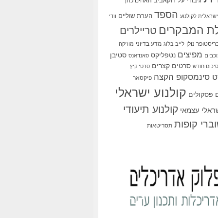
גיבורי על
דוקאביב
האחים כהן
הספד
הערת שוליים
שראלית לקולנוע
וודי
ת המבקרים
טריילרים
ריסטופר נולן
מדע בדיוני
לייב בלוג
מוזיקה
מפיצים
סטיבן
נטפליקס
כבים
סאנדאנס
סרטים קצרים
יכום חודש
סרטי קיץ
 סינמסקופ הקצה
פיקסאר
קולנוע ישראלי
פסקולים
קולנוע תיעודי
שראלי עצמאי
ברי קופות
תסריטאות