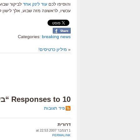
והוסיפו לכם
עוד לינק אחד
לביקור שבועי
עכשיו, לראשונה מזה שבוע, אלך לישון 
Categories:
breaking news
«
מיליון כרטיסים!
10 Responses to “בשורה לקוראי "סינמסקופ"”
פיד תגובות
דרורית
1 דצמבר 2007 at 22:53
PERMALINK