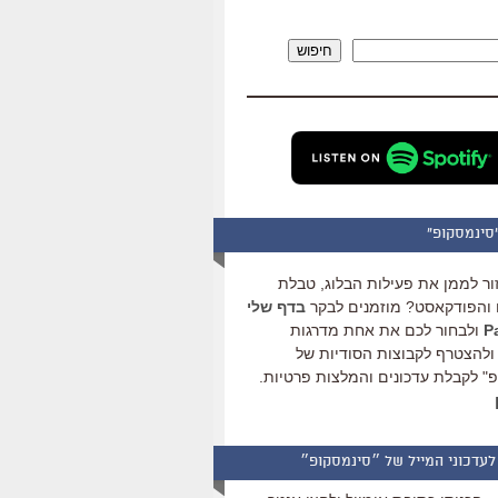
להגביר
או
חיפוש
להנמיך
עוצמת
שמע.
סינמסקופ"
ור לממן את פעילות הבלוג, טבלת
והפודקאסט? מוזמנים לבקר
בדף שלי
ולבחור לכם את אחת מדרגות
ולהצטרף לקבוצות הסודיות של
" לקבלת עדכונים והמלצות פרטיות.
לעדכוני המייל של ״סינמסקופ״