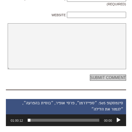
(REQUIRED)
WEBSITE
סינמסקופ 505: ״ספיידרמן״, פרסי אופיר, ״בוסית בהפרעה״,
״לגמור את הלילה״
נגן
01:00:12
00:00
אודיו