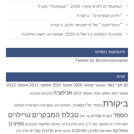
המועמדים לפרס אופיר 2026: ״עצמאות״ מוביל
״תיכון מגשימים״, ביקורת
״האודיסאה״ של כריסטופר נולאן, ביקורת
פסטיבל הקולנוע בירושלים 2026: שמונה או תשע המלצות
סינמסקופ בטוויטר
Tweets by @cinemascopian
תגים
אבי נשר
אוסקר 2011
אוסקר 2012
אוסקר 2009
אוסקר 2010
3D
אווטאר
אנימציה
אוסקר 2015
ארבעה כוכבים
אוסקר 2013
אוסקר 2014
ביקורת
גיבורי על
דוקאביב
האחים כהן
האקדמיה הישראלית לקולנוע
טבלת המבקרים
טריילרים
הספד
הערת שוליים
וודי אלן
מפיצים
יוסף סידר
כריסטופר נולן
מדע בדיוני
מלחמת הכוכבים
לייב בלוג
מוזיקה
סטיבן ספילברג
סרטים קצרים
נטפליקס
סאנדאנס
סיכום חודש
סרטי קיץ