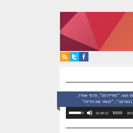
סינמסקופ 505: ״ספיידרמן״, פרסי אופיר,
בהפרעה״, ״לגמור את הלילה״
השתמש
01:00:12
00:
במקש
למעלה/למטה
כדי