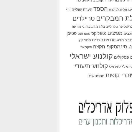
גיבורי על
דוקאביב
האחים כהן
הספד
הערת שוליים
שראלית לקולנוע
וודי
ת המבקרים
טריילרים
ריסטופר נולן
מדע בדיוני
לייב בלוג
מוזיקה
מפיצים
סטיבן
נטפליקס
כבים
סאנדאנס
סרטים קצרים
יכום חודש
סרטי קיץ
 סינמסקופ הקצה
פיקסאר
קולנוע ישראלי
פסקולים
קולנוע תיעודי
שראלי עצמאי
ברי קופות
תסריטאות