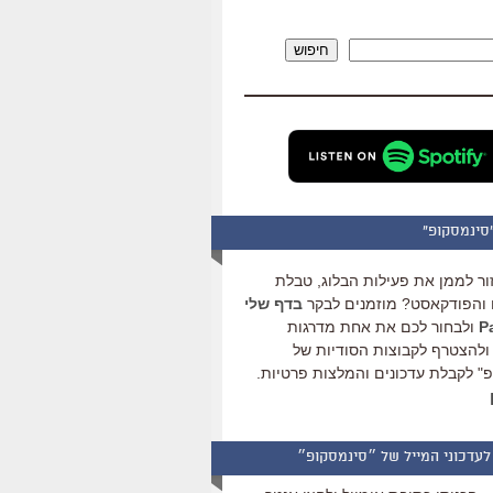
להגביר
או
חיפוש
להנמיך
עוצמת
שמע.
סינמסקופ"
ור לממן את פעילות הבלוג, טבלת
והפודקאסט? מוזמנים לבקר
בדף שלי
ולבחור לכם את אחת מדרגות
ולהצטרף לקבוצות הסודיות של
" לקבלת עדכונים והמלצות פרטיות.
לעדכוני המייל של ״סינמסקופ״