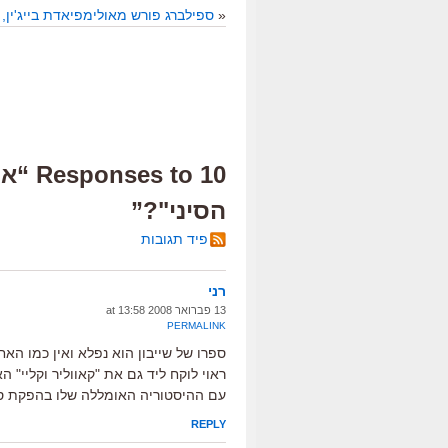
«
ספילברג פורש מאולימפיאדת בייג'ין,
10 to
הסיני"?”
פיד תגובות
רני
13 פברואר 2008 at 13:58
PERMALINK
ספרו של שייבון הוא נפלא ואין כמו האח
ראוי לוקח ליד גם את "קאווליר וקליי" 
עם ההיסטוריה האומללה שלו בהפקת סר
REPLY