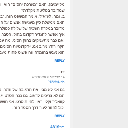
מקיימים). האם "מערכת יחסים" הוא יופמי
שמדובר בפליטת מקלדת?
ב. ומה, לעזאזל, אומר המשפט הזה: "בס
האם ממשלת סין מענישה אנשים על היו
מדובר במקרה השכיח של שלילה כפולה ש
איך אפשר להגדיר דקדנס בחוק. הסבר, 
ואם כבר מתעמקים בחוק הסיני, מה עם
הקריירה? מרוב אנטי-דקדנטיות הסינים
הוא נענש בחומרה וזה פשוט פחות מענ
REPLY
דני
14 פברואר 2008 at 9:06
PERMALINK
גם אני לא מבין את התגובה של וורנר.
הם לא צריכים לדאוג. גם ככה הסרט יגיע
יכול לחזור לעיר דרך הספר הזה.
REPLY
ניר4819