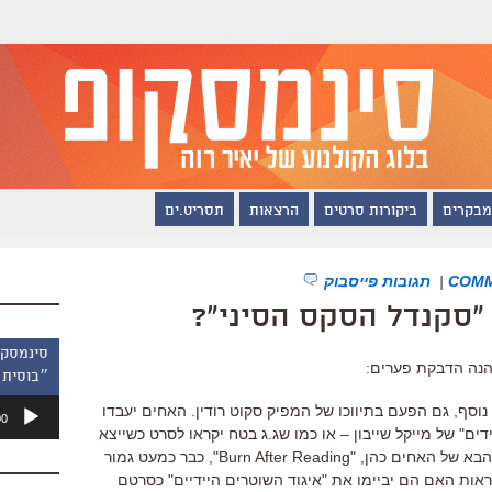
מבקרים
ביקורות סרטים
הרצאות
תסריט.ים
|
תגובות פייסבוק
 "סקנדל הסקס הסיני"?
הנה הדבקת פערים:
״בוסית 
נגן
וסף, גם הפעם בתיווכו של המפיק סקוט רודין. האחים יעבדו
00
אודיו
דים" של מייקל שייבון – או כמו שג.ג בטח יקראו לסרט כשייצא
באזור 2010: "שוטרים קשוחים". הסרט הבא של האחים כהן, "Burn After Reading", כבר כמעט גמור
יהיה מעניין לראות האם הם יביימו את "איגוד השוטרים היידיים" כסרטם