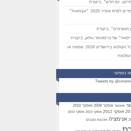
רמן: יום חדש״, ביקורת
המועמדים לפרס אופיר 2026: ״עצמאות״
 מגשימים״, ביקורת
סאה״ של כריסטופר נולאן, ביקורת
פסטיבל הקולנוע בירושלים 2026: שמונה או
מלצות
פ בטוויטר
Tweets by @cinem
שר
אוסקר 2009
אוסקר 2010
אווטאר
אוסקר 2012
אוסקר 2013
אוסקר 2014
אנימציה
ארבעה כוכבים
רת