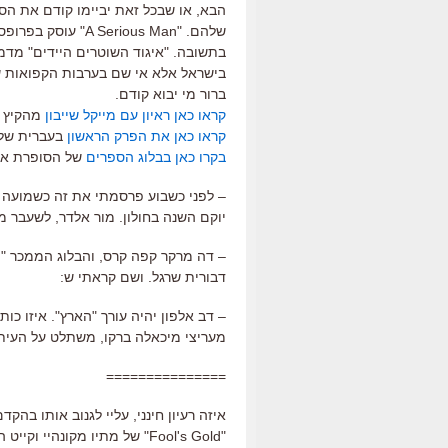
שלהם. "erious Man
בתשובה. "איגוד השוטרים היידים" מדמ
ברור מי יבוא קודם.
קראו כאן ראיון עם מייקל שייבון
מהקיץ ה
קראו כאן את הפרק הראשון
בעברית של "
בקרו כאן בבלוג הספרים
של הסופרת אייל
– לפני כשבוע פרסמתי את זה כשמועה ש
יוקם השנה בחולון. מור אלדר, לשעבר מ
– דה מרקר קפה קרס, והבלוג הממכר "ו
דבורית שרגל. ושם קראתי ש:
– דב אלפון יהיה עורך "הארץ". איזו כו
מעריצי מיכאלה ברקו, משתלט על העיתון
===============
איזה רעיון חינני, עליי לגנוב אותו בהקד
"Fool's Gold" של מתיו מקונהיי וקייט הדסון. (ויה ג'ף וולס).