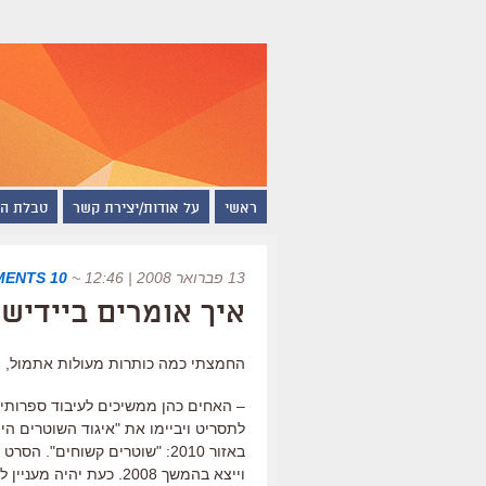
ראשי
על אודות/יצירת קשר
טבלת ה
13 פברואר 2008 | 12:46
~
10 COMMENTS
איך אומרים ביידיש
החמצתי כמה כותרות מעולות אתמול, 
– האחים כהן ממשיכים לעיבוד ספרותי נ
לתסריט ויביימו את "איגוד השוטרים היי
וייצא בהמשך 2008. כעת 