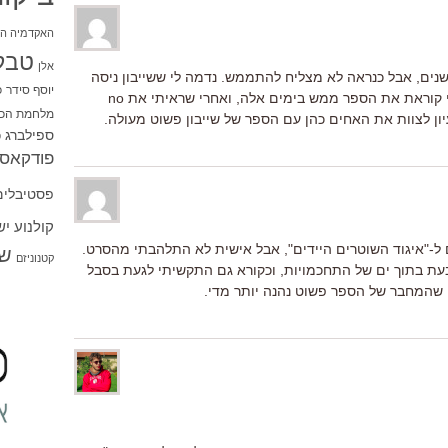
האקדמיה הי
טבל
אלן
שנים, אבל כנראה לא מצליח להתממש. נדמה לי ששייבון ניסה
יוסף סידר
כ
לעבד את הספר לתסריט. בכל אופן, אני קוראת את הספר ממש בימים אלה, ואחרי שראיתי את no
מלחמת הכו
ספילברג
ס
פודקאסט
פסטיבלים
קולנוע י
ם ל-"איגוד השוטרים היידים", אבל אישית לא התלהבתי מהסרט.
שו
קטנוניזם
עת בתוך ים של התחכמויות, וכקורא גם התקשיתי לגעת בסבל
 שהמחבר של הספר פשוט נהנה יותר מדי.