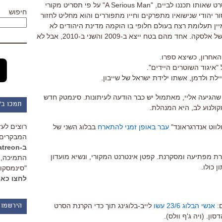
הבא, או שבכל זאת יביימו קודם את הסרט שאותו תכננו לביים, "A Serious Man" על פי תסריט מקורי
חיפוש
A S" עוסק בפרופסור יהודי שנישואיו מתפרקים וחייו מתפוררים והוא מחליט לחזור
יין תעלומת רצח בעולם חלופי בו הוקמה מדינת היהודים לא
בישראל אלא אי שם בערבות הקפואות של אלסקה. אחד מהם בטח ייצא ב-2009 והשני ב-2010, אבל לא
אחרון, כשיצא ספרו.
איגוד השוטרים היידים".
ת ולדמן, אשתו ילידת ישראל של שייבון.
הגיעה אליי, מאתמול יש כבר הודעה לעיתונות. סינמטק חדש
תמכו ב"
קולנוע לב, היא המנהלת.
רוצים לעז
לווט אנדרגראונד"
עבר באופן זמני להתארח
בבלוג השני של
המבקרים 
ב-Patreon
תרת מפתיעה ומסקרנת. קפטן אינטרנט המקורי, ונשיא מועדון
התמיכה, 
 כולו.
"סינמסקופ
לחצו כאן
ם:
אנשי הבלוג 23/6 עשו
לייב-בלוגינג תוך כדי הקרנת הסרט
הירשמו 