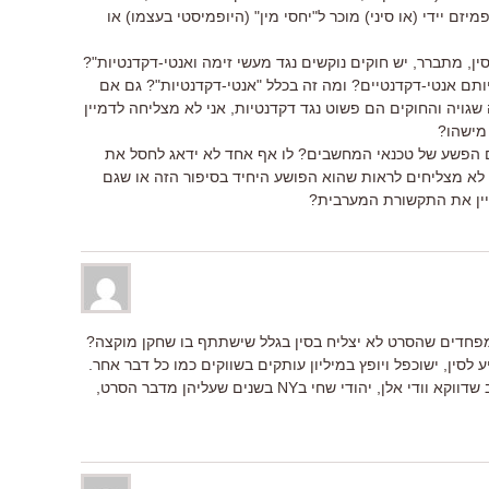
זם יידי (או סיני) מוכר ל"יחסי מין" (היופמיסטי בעצמו) או
ין, מתברר, יש חוקים נוקשים נגד מעשי זימה ואנטי-דקדנטיות"?
תם אנטי-דקדנטיים? ומה זה בכלל "אנטי-דקדנטיות"? גם אם
גויה והחוקים הם פשוט נגד דקדנטיות, אני לא מצליחה לדמיין
מישהו?
 הפשע של טכנאי המחשבים? לו אף אחד לא ידאג לחסל את
 לא מצליחים לראות שהוא הפושע היחיד בסיפור הזה או שגם
יין את התקשורת המערבית?
 מפחדים שהסרט לא יצליח בסין בגלל שישתתף בו שחקן מוקצה?
 לסין, ישוכפל ויופץ במיליון עותקים בשווקים כמו כל דבר אחר.
קוואליר וקליי ראוי להיות סרט. אני חושב שדווקא וודי אלן, יהודי שחי בNY בשנים שעליהן מדבר הסרט,