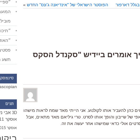
״ספייד
 בגלל דארפור
הפוסטר הישראלי של "אינדיאנה ג'ונס" החדש
»
מוביל
״תיכון
״האודי
Responses  “איך אומרים ביידיש "סקנדל הסקס
תשע ה
סינמסקו
ascopian
תגים
ים כהן להעביר אותו לקולנוע. אני הייתי מאד שמח לראות מישהו
אבי נ
3D
האפי של שייבון והופך אותו לסרט. טרי גיליאם מאד מתאים, אבל
אוסקר 2011
טים אולי כדאי שמישהו אחר יעשה את זה.
אוסקר 2015
ביקו