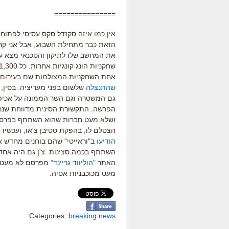
===============
אין כמו איזה סקנדל סקס עסיסי לפתוח א
הזאת כבר מתחילת השבוע, אבל אני קראת
שחקניות הונג קונגיות אחרות. כל 1,300 התמונות הגיעו תוך דקות לאינטרנט.
אחת השחקניות המצולמות שם בעירום הי
שהתנצלה
שלשום בפני מעריציה. בסין, 
גם המשטרה וגם השר הממונה על אכיפת
הפרשה. התקשורת הסינית מדווחת שנרא
ושלא מעט חברות שהוא השתתף בפרסומו
הצטלם לו, בהפקת סטיבן צ'או, ועכשיו י
הודיעו
ב"וראייטי" שהם בוחנים מחדש א
השתתף בכמה סצינות. צ'ן גם היה אחד 
האתר
"הוליווד גריינד"
מפרסם לא מעט מ
מעט מכוכבניות אסיה.
Categories:
breaking news