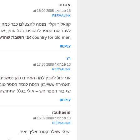
אסנת
13 פברואר 2008 at 16:09
PERMALINK
קוואליר וקליי מנסה להצטלם כבר כמה 
country for old men אני חושבת שהרעיון לצוות את האחים כהן עם הספר של שייבון פשוט מעולה.
REPLY
רז
13 פברואר 2008 at 17:55
PERMALINK
אני יכול להבין למה האחים כהן נמשכי
האמירה ששייבון מנסה לנסח בספר טוב
שגיבור הספר חש – אולי בגלל התחושה
REPLY
itaihasid
13 פברואר 2008 at 18:52
PERMALINK
יש לי שאלה קטנה אליך יאיר.