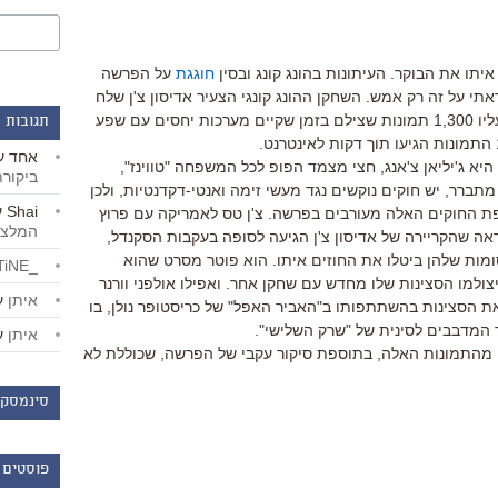
יתו את הבוקר. העיתונות בהונג קונג ובסין
חוגגת
על הפרשה
י על זה רק אמש. השחקן ההונג קונגי הצעיר אדיסון צ'ן שלח
את המחשב שלו לתיקון והטכנאי מצא עליו 1,300 תמונות שצילם בזמן שקיים מערכות יחסים עם שפע
תגובות 
אחד
ע
א ג'יליאן צ'אנג, חצי מצמד הפופ לכל המשפחה "טווינז",
ביקור
מתברר, יש חוקים נוקשים נגד מעשי זימה ואנטי-דקדנטיות, ולכן
Shai
ע
 החוקים האלה מעורבים בפרשה. צ'ן טס לאמריקה עם פרוץ
המלצו
ה שהקריירה של אדיסון צ'ן הגיעה לסופה בעקבות הסקנדל,
ת שלהן ביטלו את החוזים איתו. הוא פוטר מסרט שהוא
_LiBERTiNE_
צולמו הסצינות שלו מחדש עם שחקן אחר. ואפילו אולפני וורנר
איתן
ע
ת הסצינות בהשתתפותו ב"האביר האפל" של כריסטופר נולן, בו
המדבבים לסינית של "שרק השלישי".
איתן
ע
התמונות האלה, בתוספת סיקור עקבי של הפרשה, שכוללת לא
סינמסקו
פוסטים 