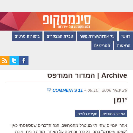
ראשי
על אודות/יצירת קשר
טבלת המבקרים
ביקורות סרטים
הרצאות
תסריט.ים
Archive | המדור המודפס
26 ינואר 2006 | 09:10
~
11 COMMENTS
יומן
המדור המודפס
סקירת בלוגים
אחרי יומיים שהייתי מנוטרל מהמחשב, הנה הדברים שפספסתי כאן:
"קפטן איטרנט" כתבו בקצרה ובחיבה על האתר. תודה רונית. מונה