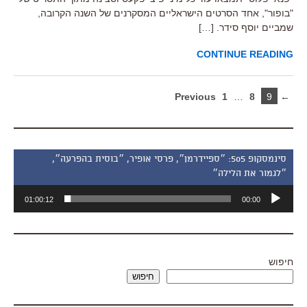
"בופור", אחד הסרטים הישראליים המסקרנים של השנה הקרובה,
שמביים יוסף סידר. […]
CONTINUE READING
1
…
8
9
← Previous
סינמסקופ 505: ״ספיידרמן״, פרסי אופיר, ״בוסית בהפרעה״,
״לגמור את הלילה״
נגן
01:00:12
00:00
אודיו
חיפוש
חיפוש