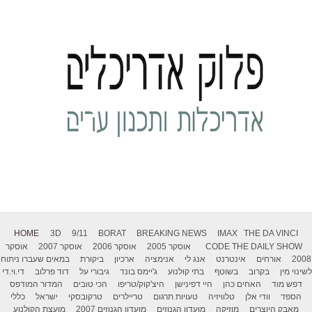
HOME
3D
9/11
BORAT
BREAKING NEWS
IMAX
THE DA VINCI
THE DAILY SHOW
CODE
אוסקר 2005
אוסקר 2006
אוסקר 2007
אוסקר
2008
אורחים
אינטרנט
אנג לי
אנימציה
ארכיון
ביקורת
במאים שעברו ניתוח
לשינוי מין
בקרוב
בשוטף
בתי קולנוע
ג'יימס בונד
גיבורי על
דוד פרלוב
די.וי.די
דפש מוד
האחים כהן
היי דפינישן
היצ'קוק/טריפו
הכי טובים
המדור המודפס
הספד
וודי אלן
טלוויזיה
טעויות תרגום
טריילרים
טרקובסקי
ישראל
כללי
מאבק היוצרים
מוזיקה
מועדון הגנוזים
מועדון הגנוזים 2007
מועצת הקולנוע