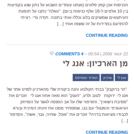
הכניסות אכן קפץ פלאים (אנחנו עומדים השבוע על נתון שנע בקפיצות
בין 10 אלפים ל-18 אלף כניסות ביום). "וואלה" כתבו על תופעת
העיתונאים שמשיקים בלוג וכללו אותי בתוכה. תודה גדי. רציתי
להתרעם במרירות על זה ששמו אותי […]
CONTINUE READING
22 ינואר 2006 | 00:54
~
4 COMMENTS
מן הארכיון: אנג לי
אנג לי
ארכיון
המדור המודפס
"הר ברוקבק" בבתי הקולנוע והנה ביקורת שלי מהארכיון לסרט אחר של
אנג לי: ירוקות לטוב ולרע, "הענק" הוא מאה אחוז אנג לי זוכרים את
"מסיבת נישואין", והסיפור שלו על אב המנסה לגשר על המרחק
הגיאוגרפי והמנטלי עם בנו, שמסתיר ממנו את זהותו המינית ובורא
לכבודו מציאות בדויה? זוכרים את "אוכל, שתיה, גבר, אשה", והסיפור
[…]
CONTINUE READING