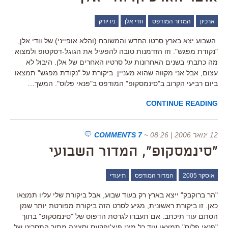
ארכיון
המדור המודפס
וודי אלן
ניו יורק
השבוע יצא בארץ סרטו החדש והמשובח (והלא אופייני) של וודי אלן,
"נקודת מפגש". וזו הזדמנות טובה להפעיל את הגוגל-דסקטופ ולמצוא
מה כתבתי בשנים האחרונות על סרטיו האחרים של אלן. היבול לא
עצום, אבל אני מקווה שהוא מעניין. ביקורת על "נקודת מפגש" תמצאו
ביום רביעי הקרוב ב"סינמסקופ" המודפס ב"פנאי פלוס". המשך…
CONTINUE READING
12 ינואר 2006 | 08:26
~
7 COMMENTS
"סינמסקופ", המדור השבועי
אוסקר 2005
המדור המודפס
תיעודי
"הר ברוקבק" ייצא בארץ רק בעוד שבוע, אבל ביקורת שלי עליו תמצאו
כאן. זו ביקורת ראשונית, מגיע לסרט הזה ביקורת מפורטת יותר שמן
הסתם עוד תיכתב. אם תעברו לגרסת הדפוס של "סינמסקופ" בתוך
"פנאי פלוס" תמצאו עוד כל מיני פיצ'יפקעס וסצינה מתוך התסריט של