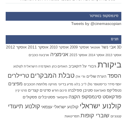
סינמסקופ בטוויטר
Tweets by @cinemascopian
תגים
אבי נשר
אוסקר 2011
אוסקר 2012
אוסקר 2009
אוסקר 2010
3D
אווטאר
אנימציה
אוסקר 2015
ארבעה כוכבים
אוסקר 2013
אוסקר 2014
ביקורת
גיבורי על
דוקאביב
האחים כהן
האקדמיה הישראלית לקולנוע
טבלת המבקרים
טריילרים
הספד
הערת שוליים
וודי אלן
מפיצים
יוסף סידר
כריסטופר נולן
מדע בדיוני
מלחמת הכוכבים
לייב בלוג
מוזיקה
סטיבן ספילברג
סרטים קצרים
נטפליקס
סאנדאנס
סיכום חודש
סרטי קיץ
פודקאסט סינמסקופ הקצה
פסטיבלים
פסקולים
פיקסאר
קולנוע ישראלי
קולנוע תיעודי
קולנוע ישראלי עצמאי
שוברי קופות
תסריטאות
קטנוניזם