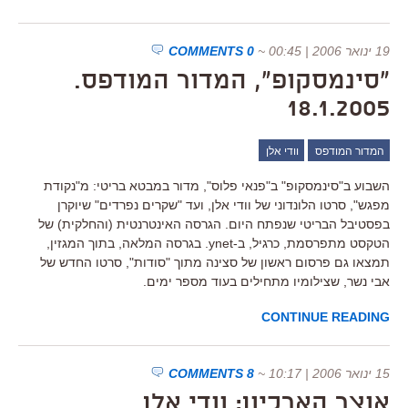
19 ינואר 2006 | 00:45
~
0 COMMENTS
"סינמסקופ", המדור המודפס.
18.1.2005
המדור המודפס
וודי אלן
השבוע ב"סינמסקופ" ב"פנאי פלוס", מדור במבטא בריטי: מ"נקודת
מפגש", סרטו הלונדוני של וודי אלן, ועד "שקרים נפרדים" שיוקרן
בפסטיבל הבריטי שנפתח היום. הגרסה האינטרנטית (והחלקית) של
הטקסט מתפרסמת, כרגיל, ב-ynet. בגרסה המלאה, בתוך המגזין,
תמצאו גם פרסום ראשון של סצינה מתוך "סודות", סרטו החדש של
אבי נשר, שצילומיו מתחילים בעוד מספר ימים.
CONTINUE READING
15 ינואר 2006 | 10:17
~
8 COMMENTS
אוצר הארכיון: וודי אלן