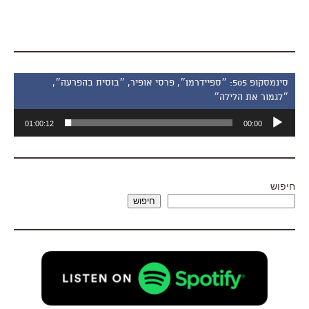
סינמסקופ 505: ״ספיידרמן״, פרסי אופיר, ״בוסית בהפרעה״,
״לגמור את הלילה״
נגן
01:00:12
00:00
אודיו
חיפוש
חיפוש