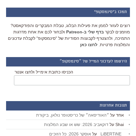
תמכו ב"סינמסקופ"
רוצים לעזור לממן את פעילות הבלוג, טבלת המבקרים והפודקאסט?
מוזמנים לבקר
בדף שלי ב-Patreon
ולבחור לכם את אחת מדרגות
התמיכה, ולהצטרף לקבוצות הסודיות של "סינמסקופ" לקבלת עדכונים
והמלצות פרטיות.
לחצו כאן
הירשמו לעדכוני המייל של ״סינמסקופ״
הכניסו כתובת אימייל ולחצו אנטר
תגובות אחרונות
אחד
על
״האודיסאה״ של כריסטופר נולאן, ביקורת
Shai
על
דוקאביב 2026: שש או שבע המלצות
_LiBERTiNE_
על
אוסקר 2026: כל הזוכים