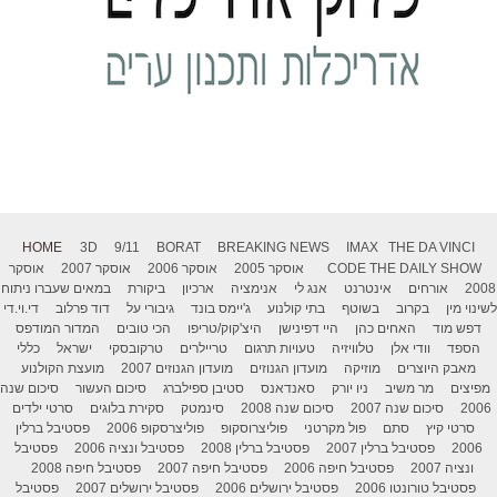
HOME
3D
9/11
BORAT
BREAKING NEWS
IMAX
THE DA VINCI
THE DAILY SHOW
CODE
אוסקר 2005
אוסקר 2006
אוסקר 2007
אוסקר
2008
אורחים
אינטרנט
אנג לי
אנימציה
ארכיון
ביקורת
במאים שעברו ניתוח
לשינוי מין
בקרוב
בשוטף
בתי קולנוע
ג'יימס בונד
גיבורי על
דוד פרלוב
די.וי.די
דפש מוד
האחים כהן
היי דפינישן
היצ'קוק/טריפו
הכי טובים
המדור המודפס
הספד
וודי אלן
טלוויזיה
טעויות תרגום
טריילרים
טרקובסקי
ישראל
כללי
מאבק היוצרים
מוזיקה
מועדון הגנוזים
מועדון הגנוזים 2007
מועצת הקולנוע
מפיצים
מר משיב
ניו יורק
סאנדאנס
סטיבן ספילברג
סיכום העשור
סיכום שנה
2006
סיכום שנה 2007
סיכום שנה 2008
סינמטק
סקירת בלוגים
סרטי ילדים
סרטי קיץ
סתם
פול מקרטני
פוליצרוסקופ
פוליצרסקופ 2006
פסטיבל ברלין
2006
פסטיבל ברלין 2007
פסטיבל ברלין 2008
פסטיבל ונציה 2006
פסטיבל
ונציה 2007
פסטיבל חיפה 2006
פסטיבל חיפה 2007
פסטיבל חיפה 2008
פסטיבל טורונטו 2006
פסטיבל ירושלים 2006
פסטיבל ירושלים 2007
פסטיבל