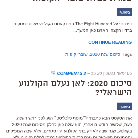
בשוטף
דיברתי על The Eight Hundred בפודקאסט הקולנוע של סינמסקופ
ברדיו הקצה. האזינו כאן המשך…
CONTINUE READING
Tags:
סיכום שנה 2020
,
שוברי קופות
06 ינואר 2021 | 16:30
~
3 COMMENTS
סיכום 2020: לאן נעלם הקולנוע
הישראלי?
בשוטף
את הטקסט הבא כתבתי ל״מוסף כלכליסט״ רגע לפני ראש השנה.
כעת, שלושה חודשים אחרי, הוא עולה כאן כחלק מסיכום שנת 2020
בקולנוע, שנה שבה לא רק בתי הקולנוע היו סגורים, אלא שבה המפיקים
והמפיצים הישראליים (וגם קרנות הקולנוע) נכנסו להלם קטטוני ולא