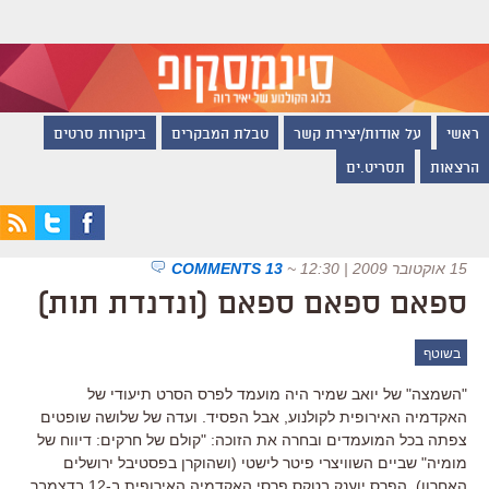
ראשי
על אודות/יצירת קשר
טבלת המבקרים
ביקורות סרטים
הרצאות
תסריט.ים
15 אוקטובר 2009 | 12:30
~
13 COMMENTS
ספאם ספאם ספאם (ונדנדת תות)
בשוטף
"השמצה" של יואב שמיר היה מועמד לפרס הסרט תיעודי של
האקדמיה האירופית לקולנוע, אבל הפסיד. ועדה של שלושה שופטים
צפתה בכל המועמדים ובחרה את הזוכה: "קולם של חרקים: דיווח של
מומיה" שביים השוויצרי פיטר לישטי (ושהוקרן בפסטיבל ירושלים
האחרון). הפרס יוענק בטקס פרסי האקדמיה האירופית ב-12 בדצמבר