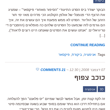
ביקורת
הבוקר ישודר ביס הסרט התיעודי "הסיפור מאחורי פיקסאר" – שמציג
את הרצף הדי פנומנלי של אולפן הקולנוע הכי מדהים מאז ימי תור
הזהב של הוליווד. הסרט לא ממש מפענח איך הם עושים את זה, איך
הם גורמים לזה שכמעט כל הסרטים שלהם כה מופלאים (ההסברים די
טריוויאליים: "אנחנו עושים את הסרטים שאנחנו היינו רוצים לראות"),
[…]
CONTINUE READING
Tags:
אנימציה
,
ביקורת
,
פיקסאר
07 דצמבר 2008 | 12:30
~
21 COMMENTS
כוכב צפוף
3D
אנימציה
זה לקח קצת זמן, אבל אפשר לבשר שמיזם "יס פלאנט" הפך להצלחה.
אם בתחילת דרכו הוא נותר שומם בסופי שבוע בשעה שבסינמה סיטי
קשה היה למצוא מקום להניח בו את כף הרגל, הרי שבביקוריי