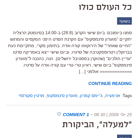
כל העולם כולו
בשוטף
סמנו ביומנכם: ביום שישי הקרוב (28.8) ב-14:00 בסינמטק הרצליה
יתקיים "מועדון סינמסקופ" עם הקרנת הסרט היפני המקסים והמרגש
"החיים שאחרי" של הירוקאזו קורה-אדה. בתזמון מקרי, מתקיימת כעת
בברוקלין רטרוספקטיבה של סרטיו, וביום שישי ייצא באמריקה סרטו
"עדיין הולכים" (שהוקרן בפסטיבל ירושלים). הנה, כהכנה ל"מועדון
סינמסקופ" ביום שישי, ראיון טרי-טרי עם קורה-אדה על סרטיו.
============= אולפני […]
CONTINUE READING
Tags:
אנימציה
,
ג'יימס קמרון
,
מועדון סינמסקופ
,
מרטין סקורסזי
25 יולי 2009 | 08:30
~
1 COMMENT
"למעלה", הביקורת