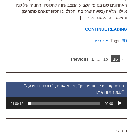
האחרונים שם בסופי השבוע המצב שונה לחלוטין: החנייה של קניון
איילון מלאה (בשעה שרק בתי הקולנוע והסופרפארם פתוחים)
והאכסדרה הקטנה מדי […]
CONTINUE READING
3D
Tags:
,
אנימציה
1
…
15
16
← Previous
סינמסקופ 505: ״ספיידרמן״, פרסי אופיר, ״בוסית בהפרעה״,
״לגמור את הלילה״
נגן
01:00:12
00:00
אודיו
חיפוש