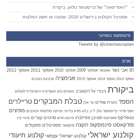
״האודיסאה״ של כריסטופר נולאן, ביקורת
פסטיבל הקולנוע בירושלים 2026: שמונה או תשע המלצות
סינמסקופ בטוויטר
Tweets by @cinemascopian
תגים
אבי נשר
אוסקר 2011
אוסקר 2012
אוסקר 2009
אוסקר 2010
3D
אווטאר
אנימציה
אוסקר 2015
ארבעה כוכבים
אוסקר 2013
אוסקר 2014
ביקורת
גיבורי על
דוקאביב
האחים כהן
האקדמיה הישראלית לקולנוע
טבלת המבקרים
טריילרים
הספד
הערת שוליים
וודי אלן
מפיצים
יוסף סידר
כריסטופר נולן
מדע בדיוני
מלחמת הכוכבים
לייב בלוג
מוזיקה
סטיבן ספילברג
סרטים קצרים
נטפליקס
סאנדאנס
סיכום חודש
סרטי קיץ
פודקאסט סינמסקופ הקצה
פסטיבלים
פסקולים
פיקסאר
קולנוע ישראלי
קולנוע תיעודי
קולנוע ישראלי עצמאי