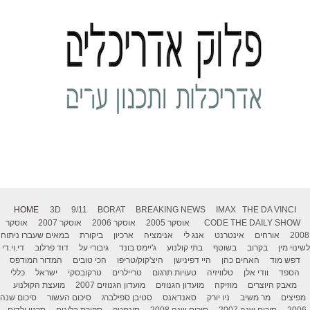
HOME
3D
9/11
BORAT
BREAKING NEWS
IMAX
THE DA VINCI
THE DAILY SHOW
CODE
אוסקר 2005
אוסקר 2006
אוסקר 2007
אוסקר
2008
אורחים
אינטרנט
אנג לי
אנימציה
ארכיון
ביקורת
במאים שעברו ניתוח
לשינוי מין
בקרוב
בשוטף
בתי קולנוע
ג'יימס בונד
גיבורי על
דוד פרלוב
די.וי.די
דפש מוד
האחים כהן
היי דפינישן
היצ'קוק/טריפו
הכי טובים
המדור המודפס
הספד
וודי אלן
טלוויזיה
טעויות תרגום
טריילרים
טרקובסקי
ישראל
כללי
מאבק היוצרים
מוזיקה
מועדון הגנוזים
מועדון הגנוזים 2007
מועצת הקולנוע
מפיצים
מר משיב
ניו יורק
סאנדאנס
סטיבן ספילברג
סיכום העשור
סיכום שנה