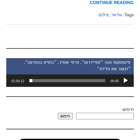
CONTINUE READING
Tags:
גודאר
,
צילום
סינמסקופ 505: ״ספיידרמן״, פרסי אופיר, ״בוסית בהפרעה״,
״לגמור את הלילה״
נגן
01:00:12
00:00
אודיו
חיפוש
חיפוש