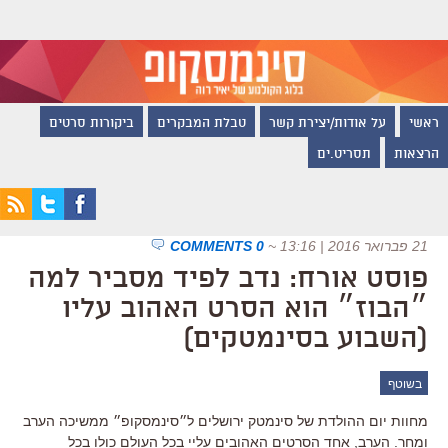
ראשי
על אודות/יצירת קשר
טבלת המבקרים
ביקורות סרטים
הרצאות
תסריט.ים
21 פברואר 2016 | 13:16
~
0 COMMENTS
פוסט אורח: נדב לפיד מסביר למה
״הבוז״ הוא הסרט האהוב עליו
(השבוע בסינמטקים)
בשוטף
מחוות יום ההולדת של סינמטק ירושלים ל״סינמסקופ״ ממשיכה הערב
ומחר. הערב, אחד הסרטים האהובים עליי בכל העולם כולו בכל