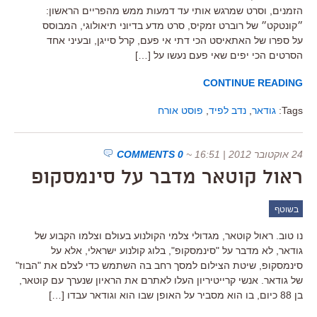
הזמנים, וסרט שמרגש אותי עד דמעות ממש מהפריים הראשון:
״קונטקט״ של רוברט זמקיס, סרט מדע בדיוני תיאולוגי, המבוסס
על ספרו של האתאיסט הכי דתי אי פעם, קרל סייגן, ובעיני אחד
הסרטים הכי יפים שאי פעם נעשו על […]
CONTINUE READING
Tags:
גודאר
,
נדב לפיד
,
פוסט אורח
24 אוקטובר 2012 | 16:51
~
0 COMMENTS
ראול קוטאר מדבר על סינמסקופ
בשוטף
נו טוב. ראול קוטאר, מגדולי צלמי הקולנוע בעולם וצלמו הקבוע של
גודאר, לא מדבר על "סינמסקופ", בלוג קולנוע ישראלי, אלא על
סינמסקופ, שיטת הצילום למסך רחב בה השתמש כדי לצלם את "הבוז"
של גודאר. אנשי קרייטיריון העלו לאתרם את הראיון שנערך עם קוטאר,
בן 88 כיום, בו הוא מסביר על האופן שבו הוא וגודאר עבדו […]