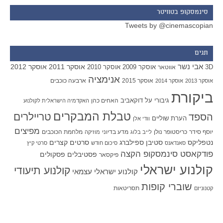
סינמסקופ בטוויטר
Tweets by @cinemascopian
תגים
אבי נשר
אוסקר 2011
אוסקר 2012
אוסקר 2009
אוסקר 2010
3D
אווטאר
אנימציה
אוסקר 2015
ארבעה כוכבים
אוסקר 2013
אוסקר 2014
ביקורת
גיבורי על
דוקאביב
האחים כהן
האקדמיה הישראלית לקולנוע
טבלת המבקרים
טריילרים
הספד
הערת שוליים
וודי אלן
מפיצים
יוסף סידר
כריסטופר נולן
מדע בדיוני
מלחמת הכוכבים
לייב בלוג
מוזיקה
סטיבן ספילברג
סרטים קצרים
נטפליקס
סאנדאנס
סיכום חודש
סרטי קיץ
פודקאסט סינמסקופ הקצה
פסטיבלים
פסקולים
פיקסאר
קולנוע ישראלי
קולנוע תיעודי
קולנוע ישראלי עצמאי
שוברי קופות
תסריטאות
קטנוניזם