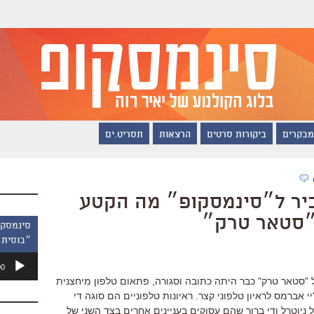
מבקרים
ביקורות סרטים
הרצאות
תסריט.ים
סביר ל״סינמסקופ״ מה הקטע
״סטאר טרק״
״בוסית 
נגן
00
אודיו
"סטאר טרק" כבר היתה כתובה וסגורה, פתאום טלפון מיחצנית
י אברמס לראיון טלפוני קצר. ראיונות טלפוניים הם סוגה די
 ניוטרל ודי ברור שהם עסוקים בעניינים אחרים בצד השני של