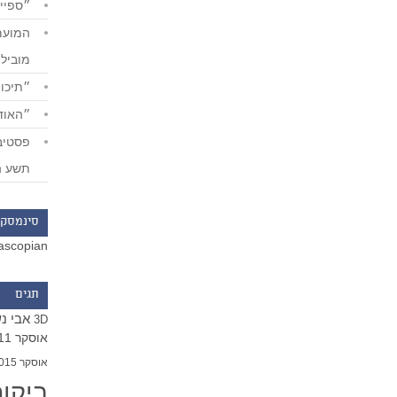
״ספייד
מוביל
״תיכון
״האודי
תשע ה
סינמסקו
ascopian
תגים
אבי נ
3D
אוסקר 2011
אוסקר 2015
ביקו