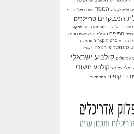
גיבורי על
דוקאביב
האחים כהן
הספד
הערת שוליים
שראלית לקולנוע
וודי
ת המבקרים
טריילרים
ריסטופר נולן
מדע בדיוני
לייב בלוג
מוזיקה
מפיצים
סטיבן
נטפליקס
כבים
סאנדאנס
סרטים קצרים
יכום חודש
סרטי קיץ
 סינמסקופ הקצה
פיקסאר
קולנוע ישראלי
פסקולים
קולנוע תיעודי
שראלי עצמאי
ברי קופות
תסריטאות