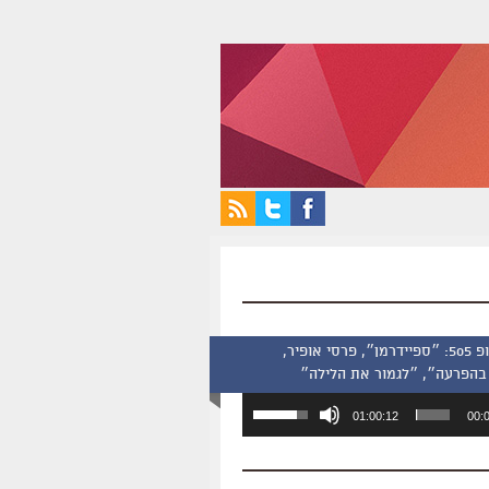
סינמסקופ 505: ״ספיידרמן״, פרסי אופיר,
בהפרעה״, ״לגמור את הלילה״
השתמש
01:00:12
00:
במקש
למעלה/למטה
כדי