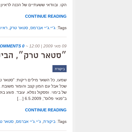
הקו. ובוודאי ששעתיים של הכנה לראיון 
CONTINUE READING
Tags:
ג'יי.ג'יי אברמס
,
סטאר טרק
,
ראיון
09 מאי 2009 | 12:00
~
0 COMMENTS
״סטאר טרק״, הביק
ביקורת
שמעו, כל השאר מילים ריקות: "סטאר טר
שכל אבל עם המון קצב והומור משובח. ו
של בימוי. ופסקול נפלא. עובד. פוגע ב
ב"פנאי פלוס", 6.5.2009 […]
CONTINUE READING
Tags:
ביקורת
,
ג'יי.ג'יי אברמס
,
סטאר ט