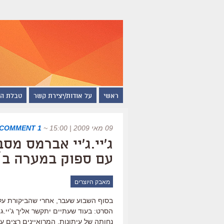
ראשי
על אודות/יצירת קשר
טבלת ה
09 מאי 2009 | 15:00
~
1 COMMENT
ג'יי.ג'יי אברמס מ
עם ספוק במערה ב
מאבק היוצרים
בסוף השבוע שעבר, אחרי שהביקורת על 
הסרט: בעוד שעתיים יתקשר אליך ג'יי.ג'י
נחותה של עיתונות. המרואיינים רצים על