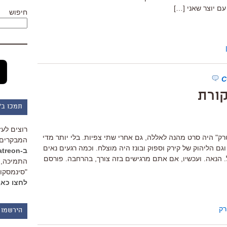
עם יוצר שאני […]
חיפוש
ורת
תמכו ב"
רוצים לעז
ק" היה סרט מהנה לאללה, גם אחרי שתי צפיות. בלי יותר מדי
המבקרים 
גם הליהוק של קירק וספוק ובונז היה מוצלח. וכמה רגעים נאים
ב-Patreon
ול. הנאה. ועכשיו, אם אתם מרגישים בזה צורך, בהרחבה. פורסם
התמיכה, 
"סינמסקופ
לחצו כאן
רק
הירשמו 