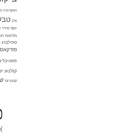
האקדמיה הי
טבל
אלן
יוסף סידר
כ
מלחמת הכו
ספילברג
ס
פודקאסט
פסטיבלים
קולנוע י
שו
קטנוניזם