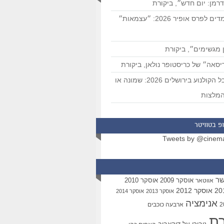
רמן: יום חדש״, ביקורת
המועמדים לפרס אופיר 2026: ״עצמאות״
 מגשימים״, ביקורת
סאה״ של כריסטופר נולאן, ביקורת
פסטיבל הקולנוע בירושלים 2026: שמונה או
מלצות
פ בטוויטר
Tweets by @cinem
שר
אוסקר 2009
אוסקר 2010
אווטאר
אוסקר 2012
אוסקר 2013
אוסקר 2014
אנימציה
ארבעה כוכבים
רת