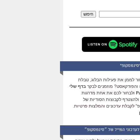
להגביר
או
חיפוש
להנמיך
עוצמת
שמע.
סינמסקופ"
ור לממן את פעילות הבלוג, טבלת
והפודקאסט? מוזמנים לבקר
בדף שלי
ולבחור לכם את אחת מדרגות
ולהצטרף לקבוצות הסודיות של
" לקבלת עדכונים והמלצות פרטיות.
לעדכוני המייל של ״סינמסקופ״