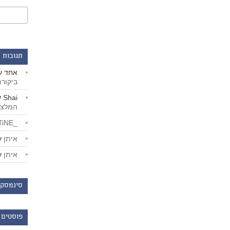
תגובות 
אחד
ע
ביקור
Shai
ע
המלצו
_LiBERTiNE_
איתן
ע
איתן
ע
סינמסקו
פוסטים 