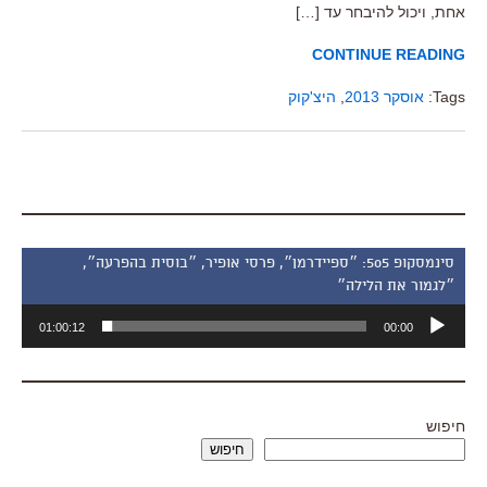
אחת, ויכול להיבחר עד […]
CONTINUE READING
Tags:
אוסקר 2013
,
היצ'קוק
סינמסקופ 505: ״ספיידרמן״, פרסי אופיר, ״בוסית בהפרעה״,
״לגמור את הלילה״
נגן
01:00:12
00:00
אודיו
חיפוש
חיפוש