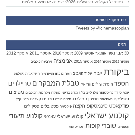
פסטיבל הקולנוע בירושלים 2026: שמונה או תשע המלצות
סינמסקופ בטוויטר
Tweets by @cinemascopian
תגים
אבי נשר
אוסקר 2011
אוסקר 2012
אוסקר 2009
אוסקר 2010
3D
אווטאר
אנימציה
אוסקר 2015
ארבעה כוכבים
אוסקר 2013
אוסקר 2014
ביקורת
גיבורי על
דוקאביב
האחים כהן
האקדמיה הישראלית לקולנוע
טבלת המבקרים
טריילרים
הספד
הערת שוליים
וודי אלן
מפיצים
יוסף סידר
כריסטופר נולן
מדע בדיוני
מלחמת הכוכבים
לייב בלוג
מוזיקה
סטיבן ספילברג
סרטים קצרים
נטפליקס
סאנדאנס
סיכום חודש
סרטי קיץ
פודקאסט סינמסקופ הקצה
פסטיבלים
פסקולים
פיקסאר
קולנוע ישראלי
קולנוע תיעודי
קולנוע ישראלי עצמאי
שוברי קופות
תסריטאות
קטנוניזם