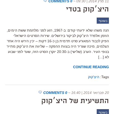
11 מרץ 2014 | 09:30
~
0 COMMENTS
היצ׳קוק בטדי
בשוטף
הנה משהו שלא ידעתי קודם: ב-1967, רגע לפני מלחמת ששת הימים,
הוזמן אלפרד היצ׳קוק לביקור בירושלים. שירות הסרטים הישראלי
הפיק לכבוד המאורע סרט תדמית בן כ-16 דקות – יכין הירש היה אחד
הצלמים, מיכה שגריר היה בצוות ההפקה – שליווה את היצ׳קוק מתייר
בנופי העיר. הערב (שלישי) ב-20:30 יוקרן הסרט הזה, שעד לפני שבוע
לא […]
CONTINUE READING
Tags:
היצ'קוק
20 פברואר 2014 | 16:40
~
0 COMMENTS
התשיעית של היצ׳קוק
בשוטף