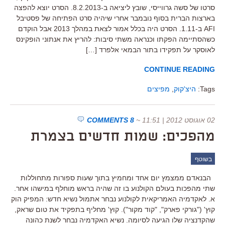
סרטו של סשה גרווייסי, שובץ ליציאה ב-8.2.2013. הסרט יוצא להפצה
בארצות הברית בסוף נובמבר אחרי שיהיה סרט הפתיחה של פסטיבל
AFI ב-1.11. הסרט היה בכלל אמור לצאת במהלך 2013 אבל הוקדם
כשהסתיימה הפקתו וכנראה משתי סיבות: להריץ את אנתוני הופקינס
לאוסקר על תפקידו בתור הבמאי אלפרד […]
CONTINUE READING
Tags:
היצ'קוק
,
מפיצים
02 אוגוסט 2012 | 11:51
~
8 COMMENTS
מהפכים: שמות חדשים בצמרת
בשוטף
הבנאדם ממצמץ יום אחד ומחמיץ בתוך שעות ספורות מתחוללות
שתי מהפכות בעולם הקולנוע בו זה שהיה בראש מוחלף במישהו אחר.
א. לאקדמיה האמריקאית לקולנוע נבחר אתמול נשיא חדש: המפיק הוק
קוץ' ("גורקי פארק", "קוד מקור"). קוץ' מחליף בתפקיד את טום שראק,
שהקדנציה שלו הגיעה לסיומה. נשיא האקדמיה נבחר לשנת כהונה