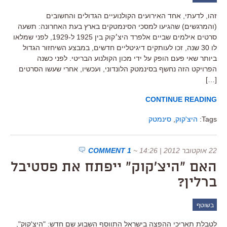
זהו, לדעתי, אחד האירועים הקולנועיים הגדולים והחשובים
(והמרגשים) שהגיעו למסכי הסינמטקים בארץ בעת האחרונה: תשעה
סרטים אילמים שביים אלפרד היצ׳קוק בין 1925 ל-1929, לפני שמלאו
לו 30 שנה, זכו לעותקים דיגיטליים חדשים, במבצע השיחזור הגדול
ביותר שאי פעם הופק על ידי מכון הקולנוע הבריטי. לפני כשנה
הפרויקט הזה נחשף בסינמטק הלונדוני, ועכשיו, אחרי שעשו הסרטים
[…]
CONTINUE READING
Tags:
היצ'קוק
,
סינמטק
22 אוקטובר 2012 | 14:26
~
1 COMMENT
האם "היצ'קוק" ייפתח את פסטיבל
ברלין?
בשוטף
לטבלת תאריכי ההפצה בישראל התווסף השבוע שם חדש: "היצ'קוק",