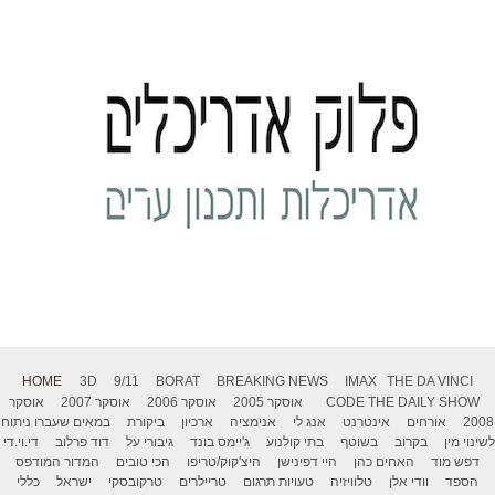
HOME
3D
9/11
BORAT
BREAKING NEWS
IMAX
THE DA VINCI
THE DAILY SHOW
CODE
אוסקר 2005
אוסקר 2006
אוסקר 2007
אוסקר
2008
אורחים
אינטרנט
אנג לי
אנימציה
ארכיון
ביקורת
במאים שעברו ניתוח
לשינוי מין
בקרוב
בשוטף
בתי קולנוע
ג'יימס בונד
גיבורי על
דוד פרלוב
די.וי.די
דפש מוד
האחים כהן
היי דפינישן
היצ'קוק/טריפו
הכי טובים
המדור המודפס
הספד
וודי אלן
טלוויזיה
טעויות תרגום
טריילרים
טרקובסקי
ישראל
כללי