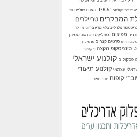
גיבורי על
דוקאביב
האחים כהן
הספד
הערת שוליים
שראלית לקולנוע
וודי
ת המבקרים
טריילרים
ריסטופר נולן
מדע בדיוני
לייב בלוג
מוזיקה
מפיצים
סטיבן
נטפליקס
כבים
סאנדאנס
סרטים קצרים
יכום חודש
סרטי קיץ
 סינמסקופ הקצה
פיקסאר
קולנוע ישראלי
פסקולים
קולנוע תיעודי
שראלי עצמאי
ברי קופות
תסריטאות