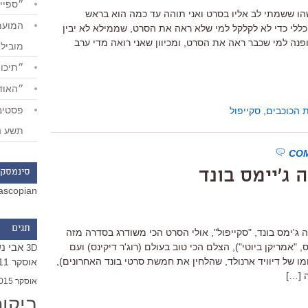
״ספייד
משהו ששמתי לב אליו בסרט ואני תוהה עד כמה הוא בראש
כללי כדי לא לקלקל למי שלא ראה את הסרט, שממילא לא יבין
פנה למי שכבר ראה את הסרט, ומכיוון שאני רואה מדי ערב
מוביל
״תיכון
״האודי
 הכוכבים
,
סקייפול
תשע ה
 ג'יימס בונד
סינמסקו
ascopian
תגים
'ימס בונד, "סקייפול", אולי הסרט הכי משודרג בסדרה מזה
אבי נ
"אמריקן ביוטי"), הצלם הכי טוב בעולם (רוג'ר דיקינס) ועם
3D
מו של דיוויד ארנולד, שהלחין את חמשת סרטי בונד האחרונים),
אוסקר 2011
 […]
אוסקר 2015
ביקו