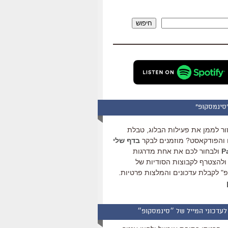
להגביר
או
חיפוש
להנמיך
עוצמת
שמע.
סינמסקופ"
ור לממן את פעילות הבלוג, טבלת
והפודקאסט? מוזמנים לבקר
בדף שלי
ולבחור לכם את אחת מדרגות
ולהצטרף לקבוצות הסודיות של
" לקבלת עדכונים והמלצות פרטיות.
לעדכוני המייל של ״סינמסקופ״