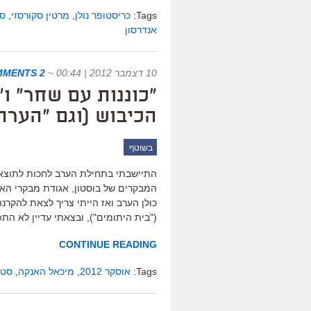
Tags:
כריסטופר נולן
,
מרטין סקורסזי
,
סט
אנדרסון
10 דצמבר 2012 | 00:44
~
2 COMMENTS
"כוננות עם שחר" ו
הכיבוש (וגם "הערת 
בשוטף
התיישבתי בתחילת הערב לחכות לתוצאו
המבקרים של בוסטון, אגודת מבקרי האון-
כולן הערב ואז הייתי צריך לצאת להקרנה
("בית היתומים"), ובצאתי עדיין לא הת
CONTINUE READING
Tags:
אוסקר 2012
,
מיכאל האנקה
,
סטי