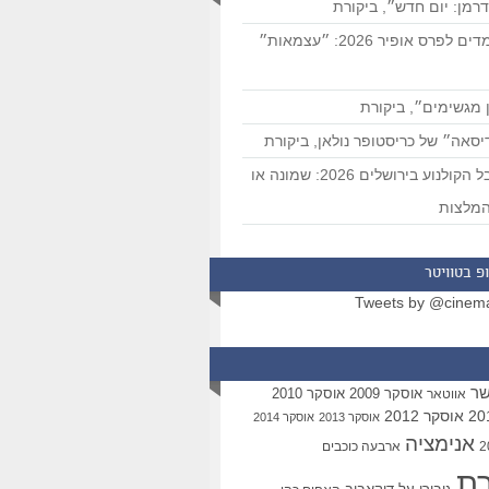
רמן: יום חדש״, ביקורת
המועמדים לפרס אופיר 2026: ״עצמאות״
 מגשימים״, ביקורת
סאה״ של כריסטופר נולאן, ביקורת
פסטיבל הקולנוע בירושלים 2026: שמונה או
מלצות
פ בטוויטר
Tweets by @cinem
שר
אוסקר 2009
אוסקר 2010
אווטאר
אוסקר 2012
אוסקר 2013
אוסקר 2014
אנימציה
ארבעה כוכבים
רת