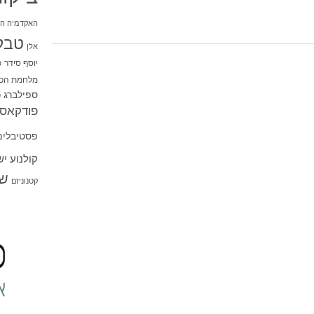
האקדמיה הי
טבל
אלן
יוסף סידר
כ
מלחמת הכו
ספילברג
ס
פודקאסט
פסטיבלים
קולנוע י
שו
קטנוניזם