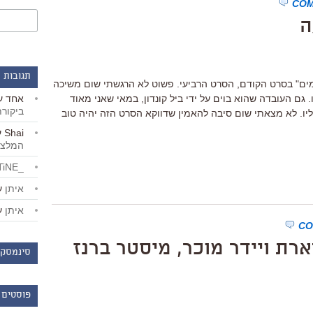
ה
תגובות 
מים" בסרט הקודם, הסרט הרביעי. פשוט לא הרגשתי שום משיכה
אחד
ע
 גם העובדה שהוא בוים על ידי ביל קונדון, במאי שאני מאוד
ביקור
ליו. לא מצאתי שום סיבה להאמין שדווקא הסרט הזה יהיה טוב
Shai
ע
המלצו
_LiBERTiNE_
איתן
ע
איתן
ע
דארת ויידר מוכר, מיסטר ברנז
סינמסקו
פוסטים 