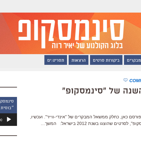
מבקרים
ביקורות סרטים
הרצאות
תסריט.ים
״בוסית 
נגן
ורסם כאן, כחלק ממשאל המבקרים של "אינדי-ווייר". ועכשיו,
00
אודיו
ם שהוצגו בשנת 2012 בישראל: המשך…