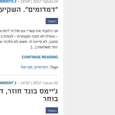
14 נובמבר 2012 | 18:04
~
2 COMMENTS
"דמדומים". השקיע
בשוטף
אני ניתקתי את קשריי עם סדרת "דמדו
– ואפילו לא חובה מקצועית – לצפות בו.
מחבב, לא סייעה לו. פשוט לא הלכתי א
יותר משלושת […]
CONTINUE READING
Tags:
דמדומים
,
סקייפול
02 נובמבר 2012 | 14:52
~
1 COMMENT
ג'יימס בונד חוזר, 
בוחר
בשוטף