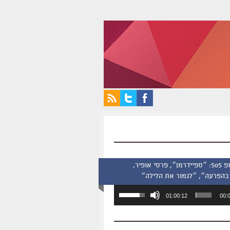
סינמסקופ 505: ״ספיידרמן״, פרסי אופיר,
בהפרעה״, ״לגמור את הלילה״
השתמש
01:00:12
00:
במקש
למעלה/למטה
כדי