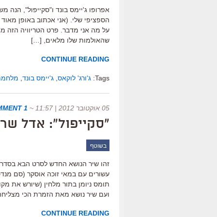
אפרופו ג'יימס בונד ו"סקייפול", הנה 
הספציפי שלי. (אני אכתוב באופן מאוד 
על מה אני מדבר. פרט הטריוויה הזה מו
שהאולמות שלו מלאים, […]
CONTINUE READING
Tags:
ג'ורג' לוקאס
,
ג'יימס בונד
,
מלחמת
05 אוקטובר 2012 | 11:57
~
1 COMMENT
"סקייפול": אדל שרה
בשוטף
זהו שיר הנושא החדש לסרט הבא בסדרה ג
עשורים עם במאי זוכה אוסקר (סם מנדס, 
תומס ניומן בתור מלחין (שיורש את מקו
ועם שיר נושא מאת הזמרת הכי מצליחה
CONTINUE READING