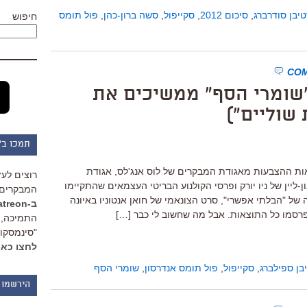
יבן סודרברג
,
סיכום 2012
,
סקייפול
,
סשה ברון-כהן
,
פול תומס
חיפוש
"שומרי הסף" ממשיכים את
שוליים")
תמכו ב"
ת ההצבעות מאגודת המבקרים של לוס אנג'לס, אגודת
רוצים לעז
ליין של ניו יורק ופרסי הקולנוע הבריטי העצמאים שהתקיימו
המבקרים 
 של "הבלתי אפשרי", סרט הצונאמי של חואן אנטוניו באיונה
ב-Patreon
פרסמו כל התוצאות. אבל מה שחשוב לי כבר […]
התמיכה, 
"סינמסקופ
לחצו כאן
בן ספילברג
,
סקייפול
,
פול תומס אנדרסון
,
שומרי הסף
הירשמו 