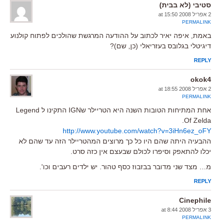
סטיבי (לא בבית)
2 אפריל 2008 at 15:50
PERMALINK
באמת, איפה יאיר לכתוב על ההודעה המרגשת שהולכים לפתוח קולנוע
דיגיטלי בגלובס בעזריאלי (כן, שם)?
REPLY
okok4
2 אפריל 2008 at 18:55
PERMALINK
אחת המתיחות הטובות השנה היא הטריילר שIGN התקינו ל Legend
Of Zelda.
http://www.youtube.com/watch?v=3iHn6ez_oFY
ההבעיה היתה שהם היו כל כך מרוצים המהטריילר הזה עד שהם לא
יכלו להתאפק וסיפרו לכולם שבעצם אין כזה סרט.
מ… מצד שני מדובר בבזבוז כסף טהור. יש ילדים רעבים וכו'.
REPLY
Cinephile
3 אפריל 2008 at 8:44
PERMALINK