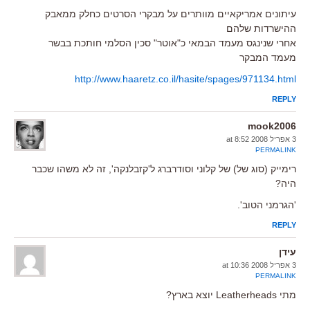
עיתונים אמריקאיים מוותרים על מבקרי הסרטים כחלק ממאבק
ההישרדות שלהם
אחרי שנינגס מעמד הבמאי כ"אוטר" סכין הסלמי חותכת בבשר
מעמד המבקר
http://www.haaretz.co.il/hasite/spages/971134.html
REPLY
mook2006
3 אפריל 2008 at 8:52
PERMALINK
רימייק (סוג של) של קלוני וסודרברג ל'קזבלנקה', זה לא משהו שכבר
היה?
'הגרמני הטוב'.
REPLY
עידן
3 אפריל 2008 at 10:36
PERMALINK
מתי Leatherheads יוצא בארץ?