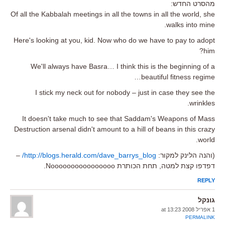
מהסרט החדש:
Of all the Kabbalah meetings in all the towns in all the world, she
walks into mine.
Here's looking at you, kid. Now who do we have to pay to adopt
him?
We'll always have Basra… I think this is the beginning of a
beautiful fitness regime…
I stick my neck out for nobody – just in case they see the
wrinkles.
It doesn't take much to see that Saddam's Weapons of Mass
Destruction arsenal didn't amount to a hill of beans in this crazy
world.
(והנה הלינק למקור:
http://blogs.herald.com/dave_barrys_blog/
–
דפדפו קצת למטה, תחת הכותרת Noooooooooooooooo.
REPLY
גונקל
1 אפריל 2008 at 13:23
PERMALINK