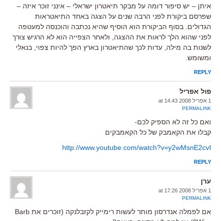
איתן – יש סיפור דומה על מבקר תיאטרון ישראלי – אינני זוכר איזה –
שפרסם ביקורת לפני הרבה שנים על הצגה באחד התיאטראות
הגדולים. בסוף הביקורת הוא הוסיף שהיא נכתבה והוכנסה למעטפה
לפני שהוא הלך לראות את ההצגה, ולאחר הצפייה הוא לא הרגיש צורך
לשנות בה מילה, עדות לכך שהתיאטרון בארץ הפך להיות צפוי, בנאלי
ומשומש.
REPLY
פול אפריל
1 אפריל 2008 at 14:43
PERMALINK
ואם כל זה לא הספיק לכם-
קבלו את הקאמבק של כל הקאמבקים
http://www.youtube.com/watch?v=y2wMsnE2cvI
REPLY
ערן
1 אפריל 2008 at 17:26
PERMALINK
אם לפמלה אנדרסון מותר לעשות רימייק לקזבלנקה (זוכרים את Barb