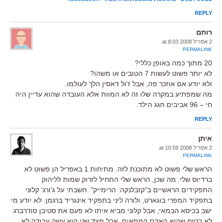
REPLY
רותם
2 אפריל 2008 at 8:03
PERMALINK
20 מתוך כמה באופן כללי?
לא יותר פשוט לעשות 7 הטובים או משהו?
ולא יודע אם אוזכר פה, אבל ז'ול דאסין הלך לעולמו.
מה שמפתיע במקרה שלו זה לא המוות אלא העובדה שהוא עדיין היה
חי – 96 אביבים חגג הילד.
REPLY
איתן
2 אפריל 2008 at 10:59
PERMALINK
הראש שלי פשוט לא מתוכנת לזה. מתיחות 1 באפריל הן פשוט לא
ברדיוס שלי. מה שכן, הראש שלי התחיל לזרוק שמות לליהוק
התפקידים הראשיים ב"קזבלנקה: הרימייק". חשבתי על ג'ורג' קלוני
בתפקיד המפרי בוגארט, ולורה ליני בתפקיד אינגריד ברגמן. לא יודע מי
ישב בכיסא הבמאי, אבל קלוני מביא איתו לא פעם את סטיבן סודרברג.
לא בטוח שהוא האדם המתאים, אבל מצד שני הוא עשה עבודה לא