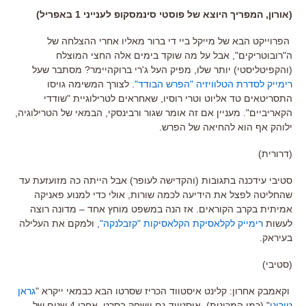
(אורון, המפריך היוצא של פוסטי סינמסקופ לענייני 1 באפריל)
הפרוייקט הבא של מייקל ביי די ברור מאליו אחרי ההצלחה של
ה"רובוטריקים", אבל על מה שוקד בימים אלה החצי המוצלח
(והקפיטליסטי) יותר שלו, מפיק העל ג'רי ברוקהיימר? מסתבר שעל
רימייק לסדרת הטלוויזיה "הפרש הבודד"
. לצורך המשימה גויסו
התסריטאים טד אליוט וטרי רוסיו, שאחראים לטרילוגיית "שודדי
הקאריביים". מעניין אם זה אומר שגור ורבינסקי, הבמאי של הטרילוגיה,
ילוהק אף הוא להחיאה של הפרש.
(דרורית)
סטיבי עידכנה בתגובות (והקדישה לעופר) אבל הייתה כה מזועזעת עד
שהחליטה לפצל את הידיעה לכמה שורות, אולי כדי למנוע פאניקה
אמיתית בקרב הקוראים. אז הנה במשפט מוחץ אחד – מדונה רוצה
לעשות
רימייק לקלאסיקת הקלאסיקות "קזבלנקה"
, ולמקם את העלילה
בעיראק.
(סטיבי)
וקאמבק אחרון: קלינט איסטווד הכריז שסרטו הבא כבמאי ייקרא "
גראן
טורינו
" (כמו המכונית). איסטווד גם יישחק בסרט, אחרי 4 שנים של