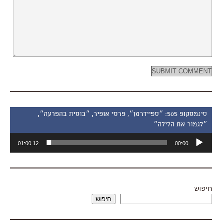
סינמסקופ 505: ״ספיידרמן״, פרסי אופיר, ״בוסית בהפרעה״,
״לגמור את הלילה״
נגן
01:00:12
00:00
אודיו
חיפוש
חיפוש