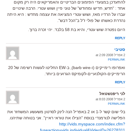
להתעדכן במצעדי הפזמונים הבריטיים והאמריקאים היה רק מקום
אחד : "חדש, חדיש ומחודש" של טוני פיין ושוש עטרי. הרבה שינויים
עברו על הרדיו מאז, ושוש עטרי המציאה את עצמה מחדש : היא היתה
נהדרת כאשתו של פולי ז"ל ב"הכל דבש".
היום נפטרה שוש עטרי, והיא בת 58 בלבד. יהי זכרה ברוך.
REPLY
סטיבי
2 אפריל 2008 at 2:09
PERMALINK
ואפרופו רימייקים (ו-barb wire), ב-EW החליטו לעשות רשימה של 20
הרימייקים-הקולנועיים-לקומיקס הגרועים ביותר.
REPLY
לני ריפנשטאל
2 אפריל 2008 at 8:03
PERMALINK
בלי שום קשר ל-1 או 2 באפריל הנה לינק לסרטון משעשע המשחזר את
הפלישה לנורמנדי בנוסח "הצילו את טוראי ראיין". אני בטוחה שתיהנו.
http://vids.myspace.com/index.cfm?
fuseaction=vids.individual&VideoID=26278311