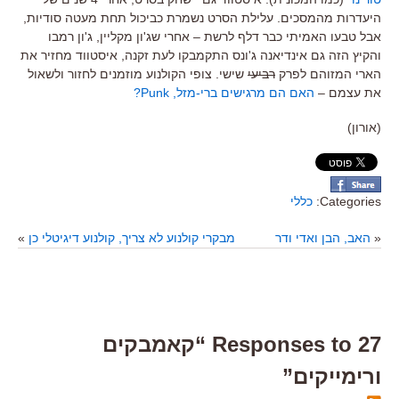
היעדרות מהמסכים. עלילת הסרט נשמרת כביכול תחת מעטה סודיות,
אבל טבעו האמיתי כבר דלף לרשת – אחרי שג'ון מקליין, ג'ון רמבו
והקיץ הזה גם אינדיאנה ג'ונס התקמבקו לעת זקנה, איסטווד מחזיר את
הארי המזוהם לפרק
רביעי
שישי. צופי הקולנוע מוזמנים לחזור ולשאול
את עצמם –
האם הם מרגישים ברי-מזל, Punk?
(אורון)
Categories:
כללי
«
האב, הבן ואדי ודר
מבקרי קולנוע לא צריך, קולנוע דיגיטלי כן
»
27 Responses to “קאמבקים
ורימייקים”