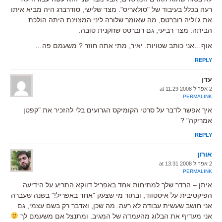
רעה בכלל בעיבוד של "סולאריס". מצד שלישי, סודרברג היה מביא איתו
את ג'וליה רוברטס, מה שאומר שלורה ליני המצוינת היתה הולכת
הביתה. מצד רביעי, גם רוברטס שחקנית טובה.
אוף…אני כותב שטויות. יאיר, מתי אתה חוזר ? משעמם פה…
REPLY
עדן
2 אפריל 2008 at 11:29
PERMALINK
איך אפשר לדבר על סרטי הקומיקס הגרועים בלי להזכיר את "קפטן
אמריקה" ?
REPLY
אורון
2 אפריל 2008 at 13:31
PERMALINK
איתן – הרדר שלך למתיחות אחד באפריל דווקא התריע על הידיעה
הפיקטיבית על איסטווד, ובתור מי שצעק "אחד באפריל!" בשנה שעברה
אני חושב שעשית עבודה לא רעה. מה שכן, ואדבר רק בשם עצמי, גם
אני מעדיף את הבלוג מהעמדה של המגיב. ומתנצל אם משעמם לך