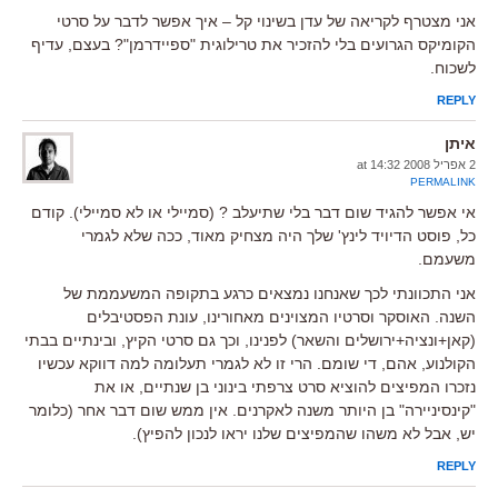
אני מצטרף לקריאה של עדן בשינוי קל – איך אפשר לדבר על סרטי
הקומיקס הגרועים בלי להזכיר את טרילוגית "ספיידרמן"? בעצם, עדיף
לשכוח.
REPLY
איתן
2 אפריל 2008 at 14:32
PERMALINK
אי אפשר להגיד שום דבר בלי שתיעלב ? (סמיילי או לא סמיילי). קודם
כל, פוסט הדיויד לינץ' שלך היה מצחיק מאוד, ככה שלא לגמרי
משעמם.
אני התכוונתי לכך שאנחנו נמצאים כרגע בתקופה המשעממת של
השנה. האוסקר וסרטיו המצוינים מאחורינו, עונת הפסטיבלים
(קאן+ונציה+ירושלים והשאר) לפנינו, וכך גם סרטי הקיץ, ובינתיים בבתי
הקולנוע, אהם, די שומם. הרי זו לא לגמרי תעלומה למה דווקא עכשיו
נזכרו המפיצים להוציא סרט צרפתי בינוני בן שנתיים, או את
"קינסיניירה" בן היותר משנה לאקרנים. אין ממש שום דבר אחר (כלומר
יש, אבל לא משהו שהמפיצים שלנו יראו לנכון להפיץ).
REPLY