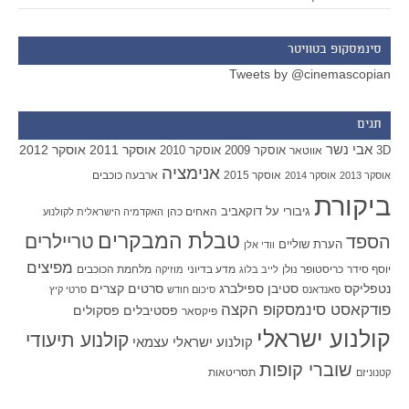
סינמסקופ בטוויטר
Tweets by @cinemascopian
תגים
אבי נשר
אוסקר 2011
אוסקר 2012
אוסקר 2009
אוסקר 2010
3D
אווטאר
אנימציה
אוסקר 2015
ארבעה כוכבים
אוסקר 2013
אוסקר 2014
ביקורת
גיבורי על
דוקאביב
האחים כהן
האקדמיה הישראלית לקולנוע
טבלת המבקרים
טריילרים
הספד
הערת שוליים
וודי אלן
מפיצים
יוסף סידר
כריסטופר נולן
מדע בדיוני
מלחמת הכוכבים
לייב בלוג
מוזיקה
סטיבן ספילברג
סרטים קצרים
נטפליקס
סאנדאנס
סיכום חודש
סרטי קיץ
פודקאסט סינמסקופ הקצה
פסטיבלים
פסקולים
פיקסאר
קולנוע ישראלי
קולנוע תיעודי
קולנוע ישראלי עצמאי
שוברי קופות
תסריטאות
קטנוניזם