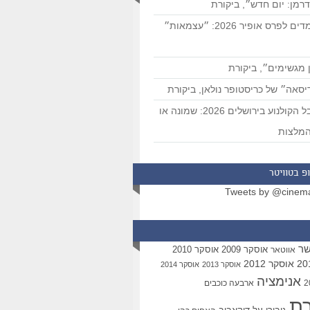
רמן: יום חדש״, ביקורת
המועמדים לפרס אופיר 2026: ״עצמאות״
 מגשימים״, ביקורת
סאה״ של כריסטופר נולאן, ביקורת
פסטיבל הקולנוע בירושלים 2026: שמונה או
מלצות
פ בטוויטר
Tweets by @cinem
שר
אוסקר 2009
אוסקר 2010
אווטאר
אוסקר 2012
אוסקר 2013
אוסקר 2014
אנימציה
ארבעה כוכבים
רת