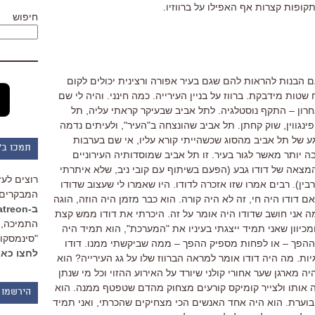
תקופות קצרות אף האפילו על ברווזיו.
חיפוש
ם הבנות להראות להם שגם בעיר אפורה ורצינית יכולים לקום
שטות מידבקת. ברווז על בניין העירייה. כמה חינני. והיה לי שם
חרון – התקף נוסטלגיה. לתל אביב שבעיקר קראתי עליה, תל
ינגווין, שוק קחתן. תל אביב שהונצחה ב"העיר", ולעיתים נדמה
גע של תל אביב מהסוג שכשהייתי קורא עליו, אי שם בערבות
תמכו ב"
ה יותר מאשר לגור בעיר. זו תל אביב שמוסדותיה העירוניים
המצאה של דודו גבע (הפעם בשיתוף עם קובי ניב, שלא איתרתי
רוצים לעז
ין). רבים אמרו שזו אזכרה לדודו. היו שאמרו לי שעצוב שדודו
המבקרים 
ם דודו היה חי, זה לא היה קורה. הוא כבר מזמן היה הוזה, הוגה
ב-Patreon
 מה אני חושב שדודו היה אומר על זה. היכרתי את דודו ממש קצת
התמיכה, 
ומכיוון שאני תמיד ייצגתי בעיניו את "המערכת", הוא תמיד היה
"סינמסקופ
ההפך – או לפחות מספיק ההפך – ממה שביקשתי ממנו. דודו
לחצו כאן
ת. מה היה דודו אומר למראה הברווז שלו על גג העירייה? הוא
 מארגן שער אחורי קולני שיורד על האירוע ההזוי וכל מי שנתן
לה אותו ולצייר קומיקס קורעים מצחוק מהדם שטפטף ממנה. הוא
הירשמו 
בוערת. הוא היה אחד האנשים הכי מצחיקים שהכרתי, ואני תמיד