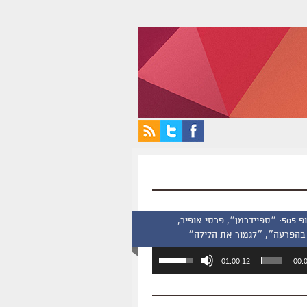
סינמסקופ 505: ״ספיידרמן״, פרסי אופיר,
בהפרעה״, ״לגמור את הלילה״
השתמש
01:00:12
00:
במקש
למעלה/למטה
כדי