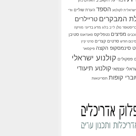
גיבורי על
דוקאביב
האחים כהן
הספד
הערת שוליים
שראלית לקולנוע
וודי
ת המבקרים
טריילרים
ריסטופר נולן
מדע בדיוני
לייב בלוג
מוזיקה
מפיצים
סטיבן
נטפליקס
כבים
סאנדאנס
סרטים קצרים
יכום חודש
סרטי קיץ
 סינמסקופ הקצה
פיקסאר
קולנוע ישראלי
פסקולים
קולנוע תיעודי
שראלי עצמאי
ברי קופות
תסריטאות