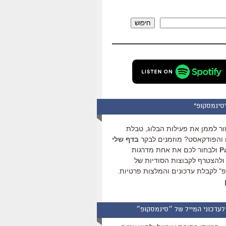
להגביר
או
חיפוש
להנמיך
עוצמת
שמע.
סינמסקופ"
ור לממן את פעילות הבלוג, טבלת
והפודקאסט? מוזמנים לבקר
בדף שלי
ולבחור לכם את אחת מדרגות
ולהצטרף לקבוצות הסודיות של
" לקבלת עדכונים והמלצות פרטיות.
לעדכוני המייל של ״סינמסקופ״