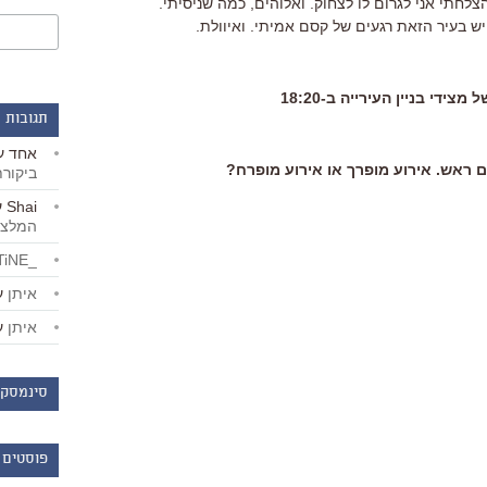
חתי אני לגרום לו לצחוק. ואלוהים, כמה שניסיתי.
. יש בעיר הזאת רגעים של קסם אמיתי. ואיוולת.
ידי בניין העירייה ב-18:20
תגובות 
אחד
ע
ם ראש. אירוע מופרך או אירוע מופרח?
ביקור
Shai
ע
המלצו
_LiBERTiNE_
איתן
ע
איתן
ע
סינמסקו
פוסטים 