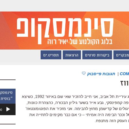
מבקרים
ביקורות סרטים
הרצאות
תסריט.ים
|
תגובות פייסבוק
וז
עכשיו כשהברווז של דודו גבע יושב על גג עיריית תל אביב, אני חייב להזכיר שאי שם באיזור 1992, כשיצא
״בוסית 
פה קמפינסקי, גבע אייר בשער גיליון הבכורה, כהצהרת כוונות,
נגן
ולים של קדישמן מחוץ להבימה. אני מזכיר את הפוטומונטאז'
00
אודיו
סל וככר הבימה היה אמיתי – כי אם כבר מקימים לתחייה את
ת העסק הזה מתנפח.