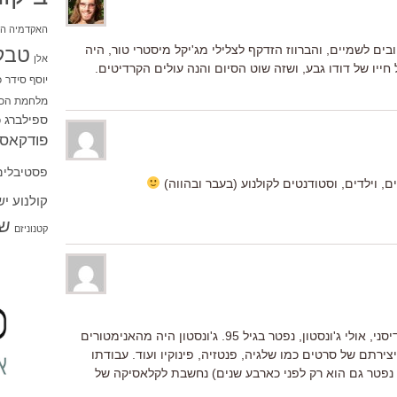
האקדמיה הי
ים לשמיים, והברווז הזדקף לצלילי מג'יקל מיסטרי טור, היה
טבל
אלן
ייו של דודו גבע, ושזה שוט הסיום והנה עולים הקרדיטים.
יוסף סידר
כ
מלחמת הכו
ספילברג
ס
פודקאסט
פסטיבלים
 וילדים, וסטודנטים לקולנוע (בעבר ובהווה)
קולנוע י
שו
קטנוניזם
אחרון הנותרים מ-"תשעת הזקנים" של דיסני, אולי ג'ונסטון, נפטר בגיל 95. ג'ונסטון היה מהאנימטורים
ירתם של סרטים כמו שלגיה, פנטזיה, פינוקיו ועוד. עבודתו
נפטר גם הוא רק לפני כארבע שנים) נחשבת לקלאסיקה של