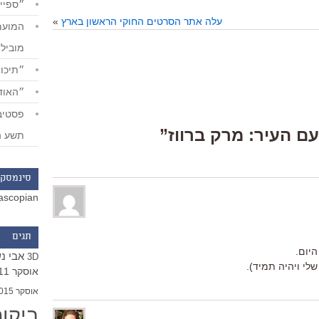
״ספייד
עלה אתר הסרטים החוקי הראשון בארץ
»
מוביל
״תיכון
״האודי
תשע ה
סינמסקו
ascopian
תגים
היום.
אבי נ
3D
שלי ויהיה תמיד).
אוסקר 2011
אוסקר 2015
ביקו