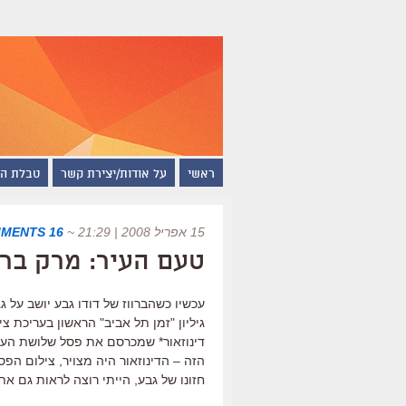
ראשי
על אודות/יצירת קשר
טבלת ה
15 אפריל 2008 | 21:29
~
16 COMMENTS
טעם העיר: מרק ברו
גיליון "זמן תל אביב" הראשון בעריכת צי
דינוזאור* שמכרסם את פסל שלושת העיג
הזה – הדינוזאור היה מצויר, צילום הפ
חזונו של גבע, הייתי רוצה לראות גם א