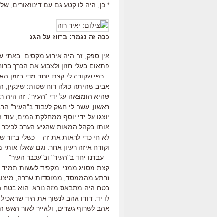
* כן, היה לו קטע גם עם דינוזאורים, של
ככה זה נגמר: ברווז על הגג
אין ספק, זה היה אירוע מקסים. באתי ע
פתאום בעלי חזון ולצבוע את הכרך ברוח 
– כפי שקורה לי קצת יותר מדי בזמן הא
אביב שהיתה כולה רוח שטות: שינקין, הפ
שהיא הומצאה על ידי "העיר". זה היה ר
ראשון, עשה לי חשק לעבוד ב"העיר" הרב
יוצגו על ידי יוסף ממחלקת המים, עוד 
אותו בקהל המאות שהגיע הערב לכיכר רב
לא חי כדי לראות את זה – כשלי ברור שא
וקודח איזה רעיון אחר. וגם שאלו אותי
– עבדנו יחד ב"העיר" וב"עכבר העיר" – 
קצת מסויג ממני, מקפיד לעשות תמיד 
נרתע מהממסד, ממוסדות שררה, מיצוגיו
בטח היה מתבאס מזה נורא. הוא בטח היה
לו יד. דודו אהב לנשוך את היד שהאכי
אהב לשרוף גשרים, ולאייר לאור האש ה