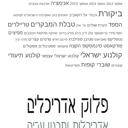
אנימציה
אוסקר 2015
ארבעה כוכבים
אוסקר 2013
אוסקר 2014
ביקורת
גיבורי על
דוקאביב
האחים כהן
האקדמיה הישראלית לקולנוע
טבלת המבקרים
טריילרים
הספד
הערת שוליים
וודי אלן
מפיצים
יוסף סידר
כריסטופר נולן
מדע בדיוני
מלחמת הכוכבים
לייב בלוג
מוזיקה
סטיבן ספילברג
סרטים קצרים
נטפליקס
סאנדאנס
סיכום חודש
סרטי קיץ
פודקאסט סינמסקופ הקצה
פסטיבלים
פסקולים
פיקסאר
קולנוע ישראלי
קולנוע תיעודי
קולנוע ישראלי עצמאי
שוברי קופות
תסריטאות
קטנוניזם