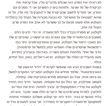
לא ראיתי את הסרט הזה שכולם מדברים עליו, אבל קראתי את
הביקורת של מר שניצר, ולפחות בעניין הפשיזם אני די מסכים עם
האדון. אני מעדיף לחשוב שהביקורת של ה"טוקבקים" פה עליו, על זה
שהוא "מצטווח על פאשיזם", לא נובעת מבורות של הקהל פה בתולדות
הקולנוע אלא פשוט מכעס על כך ששניצר לא אהב את הסרט שרוב
הקהל פה אהב.
לקולנוע יש מסורת נכבדה ככלי לפרופוגנדה. זה הרי יודעים כולם.
משובצים בהיסטוריה שלו שם גאונים כמו אייזנשטיין, שהכתבים שלו
הם מאבני היסוד של הקולנוע, וגאונים אופורטוניסטים יותר כמו
ריפנשטאל שהסרטים שלה השפיעו המון (למשל על פרסומות).
הדור של אחרי מלחמת העולם השנייה, באירופה ובארה"ב התרחק
מעט מהצדדים האלה של הקולנוע. הניאו-ריאליזם, באזן, הגל החדש,
וכולה.
בשנות השבעים הגיע מה שאפשר לקרוא לו "הדור הראשון של
האוניבסיטאות", שלמד מחדש את הקולנוע הסובייטי המוקדם למשל,
גם ציטט אותו, אבל גם השתמש מחדש בטכניקות שלו. קופולה,
לוקאס, שפילברג, אני כולל גם את סקוסזה, מצטער. הדור הזה החזיר
לקולנוע את צדדיו הספקטקולרים, ובעיני לפחות, הרס את המדיום
לחלוטין. למרות שיש סרטים של היוצרים הללו שאני מכבד, והם לא
בלתי מוכשרים בעיני, הדור הזה יצר קולנוע משלהב המסתיר מתחת
לספקטקל פרופגנדה ריאקציונרית מפחידה. אני אוהב לפעמים צדדים