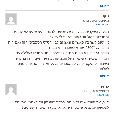
REPLY
ניקו
2 אוגוסט 2008 at 4:51
PERMALINK
הבעיה העיקרית בביקורת של שניצר, לדעתי, היא שהיא לא עניינית
ומתרכזת בהוליווד באופן הכי כללי שיש !
אין שום קשר בין פאשיזם ונאציזם לבין הסרט הספציפי הזה (אם היה
מדבר על "300", עוד איכשהו הייתי מבין).
הסרט הזה דווקא פחות מנסה להרשים ויותר מתרכז בעלילה עם
דמויות מעניינות ואמירה על המציאות בה אנו חיים. זה דבר נדיר
בעיבודי קומיקס או בלוקבאסטרים בכלל, ואת זה שניצר פיספס
לחלוטין.
REPLY
יצחק
3 אוגוסט 2008 at 17:31
PERMALINK
יאיר, אני חושב שיש לך טעות. כתבת שהנתון של באטמן מתייחס
לשלושה ימים. אתה בטוח שלא לארבעת הימים הראשונים?