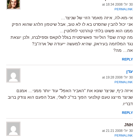
30 יולי 2008 at 18:34
PERMALINK
אי-מא-לה, איזה מאמר הזוי של שניצר…
אני יכול להבין שהסרט בא לו לא טוב, אבל שיטפון הלהג שהוא הפיק
ממנו הוא פשוט בלתי קוהרנטי לחלוטין…
מה קורה שם? הוליווד פאשיסטית בגלל לוקאס וספילברג, ולכן יוצאת
נגד המלחמה בעיראק, שהיא למעשה ייעודה של ארה"ב?
אה… מה?
REPLY
עדן
30 יולי 2008 at 19:28
PERMALINK
איזה כיף, שניצר שונא את "האביר האפל" עוד יותר ממני… אמנם
שניצר מייצג טעם קולנועי הפוך בד"כ לשלי, אבל הפעם הוא צודק ברוב
דבריו.
REPLY
JNH
30 יולי 2008 at 21:21
PERMALINK