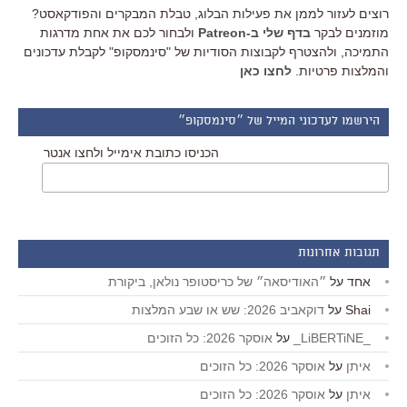
רוצים לעזור לממן את פעילות הבלוג, טבלת המבקרים והפודקאסט?
מוזמנים לבקר
בדף שלי ב-Patreon
ולבחור לכם את אחת מדרגות
התמיכה, ולהצטרף לקבוצות הסודיות של "סינמסקופ" לקבלת עדכונים
והמלצות פרטיות.
לחצו כאן
הירשמו לעדכוני המייל של ״סינמסקופ״
הכניסו כתובת אימייל ולחצו אנטר
תגובות אחרונות
אחד
על
״האודיסאה״ של כריסטופר נולאן, ביקורת
Shai
על
דוקאביב 2026: שש או שבע המלצות
_LiBERTiNE_
על
אוסקר 2026: כל הזוכים
איתן
על
אוסקר 2026: כל הזוכים
איתן
על
אוסקר 2026: כל הזוכים