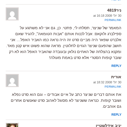
ניר4819
30 יולי 2008 at 16:18
PERMALINK
המאמר של שניצר, תסלחו לי, פתטי. כן, גם אני לא משתגע על
ספילברג ולוקאס. אבל לכנות אותם "אבות הטומאה", להגיד שאם
אלברט שפאר היה מביים סרט זה היה נראה כמו האביר האפל… אני
חושב שהפעם שניצר הגזים לחלוטין. מראה שהוא פשוט איש קטן מאד.
ומקנא בהצלחה של האחים נולאן ובעובדה שהאביר האפל הוא לא רק
שובר קופות הסטרי אלא סרט באמת מעולה!
REPLY
אורית
30 יולי 2008 at 18:32
PERMALINK
את אותם דברים שניצר כתב על איים אבודים – וגם הוא סרט נפלא
ושובר קופות. כנראה ששניצר לא מסוגל לאהוב סרט שאנשים אחרים
גם אוהבים.
REPLY
יניב אידלשטיין