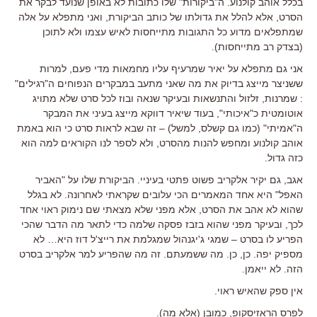
בכלל אוהב קולנוע. ה"ביקורות" שלו כתובות לא באופן שנועד לבקר את
הסרט, אלא להלל את גדולתו של כותב הביקורת, ואני מתפלא על אלה
שמתפלאים מדוע כל התגובות מתייחסות לאיש עצמו ולא לתוכן
(בצדק רב מתייחסות).
אני גם מתפלא על יאיר שמרעיף עליו מחמאות מדי פעם, למרות
ששניצר מייצג בדיוק את מה שאני מתעב במבקרים הנפוחים ה"רגילים"
: שמרנות, זלזול והתנשאות ובעיקר שנאה ובוז לכל סרט שלא מתויג
אוטומטית כ"איכותי", בעוד שיאיר דווקא מייצג בעיני את המבקר
ה"אמיתי" (כמו גם קשלס, למשל) – זה שבא לראות סרט כי הוא באמת
אוהב קולנוע ומחפש להנות מהסרט, ולא לספר לנו הקוראים למה הוא
כזה גדול.
אגב, גם יקיר אלקריב פשוט פתטי בעיניי. הביקורת שלו על "האביר
האפל" היא אחד המאמרים הכי עלובים שקראתי לאחרונה. לא בגלל
שהוא לא אהב את הסרט, אלא מפני שלא מצאתי שם נימוק ראוי אחד
לכך, ובעיקר מפני שהוא בזבז פסקה שלמה כדי לתאר מה הדבר שהכי
הפריע לו בסרט – שמגי ג'יגנהול שמגלמת את רייצ'ל דוז היא… לא
מספיק יפה. כן, כן. מה ששמעתם. זה מה שהפריע למר אלקריב בסרט
הזה. לא ייאמן.
אין ספק שהאיש ראוי.
לפרס הראזיסקופ, כמובן (אלא מה).