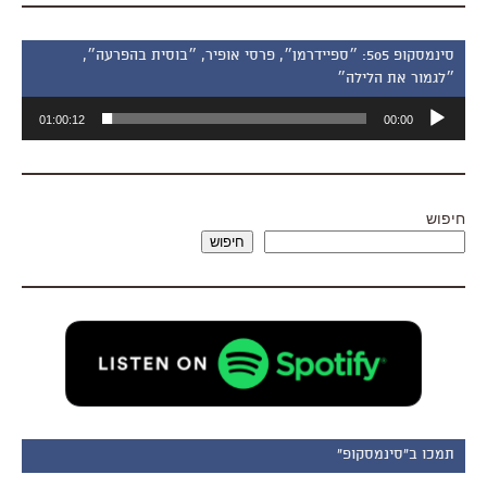
סינמסקופ 505: ״ספיידרמן״, פרסי אופיר, ״בוסית בהפרעה״,
״לגמור את הלילה״
נגן
01:00:12
00:00
אודיו
חיפוש
חיפוש
תמכו ב"סינמסקופ"