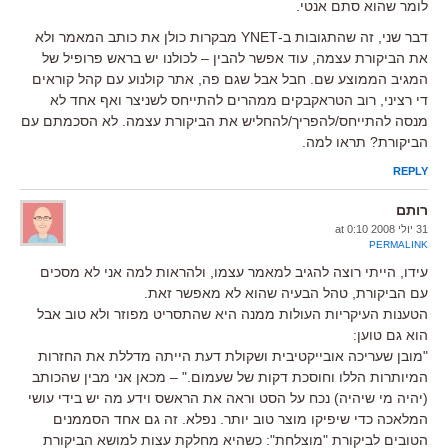
לומר שהוא סתם אנטי.
דבר שני, זה שהתגובות ב-YNET מבקרות כולן את כותב המאמר ולא
את הביקורת עצמה, עוד אפשר להבין – לכולנו יש בראש פרופיל של
המגיב הממוצע שם. חבל אבל שגם פה, אתר קולנוע עם קהל קוראים
די רציני, רוב הטראקבקים ממהרים להתייחס לשניצר ואף אחד לא
מנסה להתייחס/להפריך/להחליש את הביקורת עצמה. לא הסכמתם עם
הביקורת? תראו למה.
REPLY
רותם
31 יולי 2008 at 0:10
PERMALINK
עידו, הייתי רוצה להגיב למאמר עצמו, ולהראות למה אני לא מסכים
עם הביקורת, טהל הבעיה שהוא לא מאפשר זאת.
הטענות העיקריות העולות ממנה היא שהתסריט מפוזר ולא טוב אבל
הוא גם טוען:
"מובן שעריכה אובייקטיבית ושקולת דעת הייתה מדללת את החזרות
המיותרות הללו וחוסכת דקות של שעמום." – מכאן אני מבין שהכותב
(יהיה מי שיהיה) נכח על הסט וראה את הראשס וידע מה יש בידי עושי
המלאכה כדי שיפיקו מוצר טוב יותר. נפלא. זה גם אחד הסממנים
הטובים לביקורת "מוצלחת": כשהיא מחלקת עצות למושא הביקורת