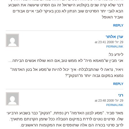
דבר שלא קרה שנים בקולנוע הישראל זה גם הסרט שיעשה את השבוע
הבא לגבי יתר הסרטים שוב הנתון לא נכון בעיקר לגבי איים אבודים
ואביר האופל
REPLY
ערן אלתר
29 יולי 2008 at 23:41
PERMALINK
ליודע כל:
אני מבין ש"מאמא מיה" לא ממש טוב,אם הוא שולח אנשים הביתה…
ויאיר, נראה לי שהתבלבלת- איך יכול להיות ש"מסע אל בטן האדמה"
נמצא במקום גבוה יותר מ"הנקוק"?
REPLY
רני
29 יולי 2008 at 23:48
PERMALINK
מאד סביר. "מסע לבטן האדמה" רק נפתח, "הנקוק" כבר בשבוע הרביעי
שלו. סרטים נוטים לרדת במיקום הטבלה ככל שזמן הקרנתם מתארך.
לרוב סרטי בכורה הם אלה שתופסים את המקומות הראשונים.