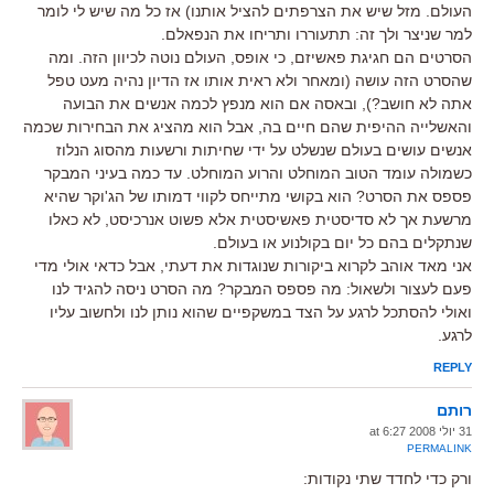
העולם. מזל שיש את הצרפתים להציל אותנו) אז כל מה שיש לי לומר
למר שניצר ולך זה: תתעוררו ותריחו את הנפאלם.
הסרטים הם חגיגת פאשיזם, כי אופס, העולם נוטה לכיוון הזה. ומה
שהסרט הזה עושה (ומאחר ולא ראית אותו אז הדיון נהיה מעט טפל
אתה לא חושב?), ובאסה אם הוא מנפץ לכמה אנשים את הבועה
והאשלייה ההיפית שהם חיים בה, אבל הוא מהציג את הבחירות שכמה
אנשים עושים בעולם שנשלט על ידי שחיתות ורשעות מהסוג הנלוז
כשמולה עומד הטוב המוחלט והרוע המוחלט. עד כמה בעיני המבקר
פספס את הסרט? הוא בקושי מתייחס לקווי דמותו של הג'וקר שהיא
מרשעת אך לא סדיסטית פאשיסטית אלא פשוט אנרכיסט, לא כאלו
שנתקלים בהם כל יום בקולנוע או בעולם.
אני מאד אוהב לקרוא ביקורות שנוגדות את דעתי, אבל כדאי אולי מדי
פעם לעצור ולשאול: מה פספס המבקר? מה הסרט ניסה להגיד לנו
ואולי להסתכל לרגע על הצד במשקפיים שהוא נותן לנו ולחשוב עליו
לרגע.
REPLY
רותם
31 יולי 2008 at 6:27
PERMALINK
ורק כדי לחדד שתי נקודות: