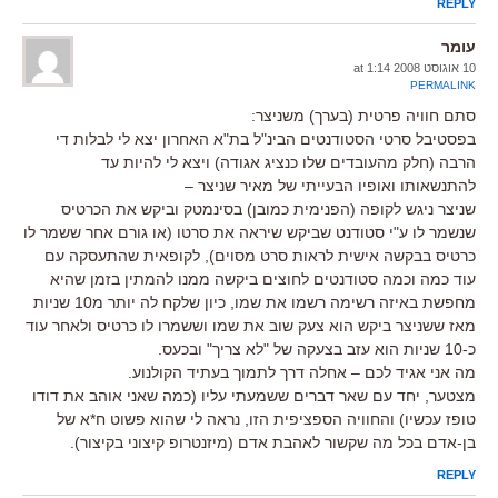
REPLY
עומר
10 אוגוסט 2008 at 1:14
PERMALINK
סתם חוויה פרטית (בערך) משניצר:
בפסטיבל סרטי הסטודנטים הבינ"ל בת"א האחרון יצא לי לבלות די
הרבה (חלק מהעובדים שלו כנציג אגודה) ויצא לי להיות עד
להתנשאותו ואופיו הבעייתי של מאיר שניצר –
שניצר ניגש לקופה (הפנימית כמובן) בסינמטק וביקש את הכרטיס
שנשמר לו ע"י סטודנט שביקש שיראה את סרטו (או גורם אחר ששמר לו
כרטיס בבקשה אישית לראות סרט מסוים), לקופאית שהתעסקה עם
עוד כמה וכמה סטודנטים לחוצים ביקשה ממנו להמתין בזמן שהיא
מחפשת באיזה רשימה רשמו את שמו, כיון שלקח לה יותר מ10 שניות
מאז ששניצר ביקש הוא צעק שוב את שמו וששמרו לו כרטיס ולאחר עוד
כ-10 שניות הוא עזב בצעקה של "לא צריך" ובכעס.
מה אני אגיד לכם – אחלה דרך לתמוך בעתיד הקולנוע.
מצטער, יחד עם שאר דברים ששמעתי עליו (כמה שאני אוהב את דודו
טופז עכשיו) והחוויה הספציפית הזו, נראה לי שהוא פשוט ח*א של
בן-אדם בכל מה שקשור לאהבת אדם (מיזנטרופ קיצוני בקיצור).
REPLY