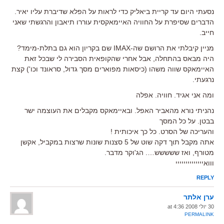
נסעתי היום עד קריית ביאליק כדי לראות על הפלא שדיברת עליו יאיר.
הדברים שסיפרת על החוויה האיימאקסית עוררו תיאבון והרגשתי שאני
חייב.
מניין קיבלתי את הרושם שה-IMAX שם בקריון הוא גם בתלת-מימד?
היה מבאס בהתחלה, אבל אחרי שהקופאית הסבירה לי שבכל זאת
האיימאקס שווה משהו (כיסאות מפוארים מסך גדול, סראונד וכו') קצת
נרגעתי.
ומה אני אגיד. חוויה. אפלה
נהניתי נורא מהאביר האפל. ובאיימאקס מקבלים את העוצמה ישר
בבטן. על כל המסך
והעריכה של הסרט. כל כך איכותית !
אתה מקבל תוך דקה שוט של 5 סצנות שונות שרצות במקביל, אקשן
מטורף, ואז ששששש…. הג'וקר מדבר.
ווואיייייייייייייי
REPLY
ערן אלתר
30 יולי 2008 at 4:36
PERMALINK