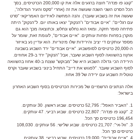
"קונג פו פנדה" חוצה ברגעים אלה את קו 200,000 הכרטיסים, בסך
הכל הסרט השני השנה שעושה את זה (אחרי "סקס והעיר הגדולה",
שעשה את זה בשבוע שעבר). והנה המחשה לאידיום האמריקאי "סרט
עם רגליים": "איים אבודים" ו"הנקוק" יצאו באותו יום. ל"הנקוק" היתה
פתיחה סופר חזקה, ומאז הוא נחלש ונחלש, וכתוצאה מכך הוא גם
מוקרן בפחות ופחות עותקים. "איים אבודים", לעומת זאת, שומר על
מספר עותקים די יציב והירידות שלו מינוריות. הוא עדיין נע באיזור
ה-20,000 כרטיסים לסופשבוע. "איים אבודים" ירד השבוע בשבעה
אחןוז בהשוואה לסוף השבוע שעבר, אבל "הנקוק" ירד ב-29 אחוזים.
הירידה הכי גדולה השבוע היא של "מבוקש" שצנח ב-40 אחוז בהשוואה
לסוף השבוע שעבר. "לפגוש את דייב" התחיל בינוני בשבוע שעבר וקרס
טוטלית השבוע עם ירידה של 39 אחוז.
אלה הנתונים הרשמיים של מכירות הכרטיסים בסוף השבוע האחרון
בישראל:
1. "האביר האפל": 52,795 כרטיסים. שבוע ראשון. 30 עותקים.
2. "קונג פו פנדה": 22,807 כרטיסים. שבוע רביעי. 47 עותקים.
196,454 כרטיסים סך הכל.
3. "וול-אי": 21,707 כרטיסים. שבוע שלישי. 56 עותקים. 108,030
כרטיסים סך הכל.
4. "איים אבודים": 19,000 כרטיסים. שבוע רביעי. 38 עותקים.