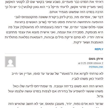
ראיתי את הסרט כבר פעמיים, נשבע שאני בקושי שם לב לקטעי האקשן
(ואני מעריץ סרטי אקשן, לדעתי מייקל ביי הוא גאון קולנועי) כי יש כל כך
הרבה בסרט הזה שפשוט מגמיד אותם.
דבר שני, אפרופו מוז, בניק-לינק ביקורת ששונה מהקונצנזוס לגבי
ההופעה והתחושה הרווחת פוסט מוריסי (שרוב האנשים בחגיגת
אנטי-פלוס שכבר יומיים, שדי דומה בעוצמתה לזו מהעטלף) אבל פה
היא מנומקת, מסבירה את עצמה, ואני אישית מוצא את עצמי מתחבט
איתה יחדיו. לא סתם זריקת מילים גבוהות, דוגמאות נפלאות מתולדות
האומנות ושאר ירקות.
REPLY
איתן גשם
2 אוגוסט 2008 at 0:25
PERMALINK
לא טרחתי לקרוא את ה"מאמר" של שניצר עד סופו, ועדיין אני חייב
להעיר כאן משהו לגביו.
האיש הזה הוא פשוט בדיחה עצובה. מי שמתייחס לדעה שלו כאל
משהו שעשוי להשפיע על בחירתו אם לצפות בסרט עושה עלצמו עוול
גדול.
שניצר הוא אדם נפוח, יהיר, מעצבן ומאוס. אני לא חושב שהאיש הזה