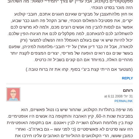
ספקטקולרים בקולנוע, אבל עדיין יש צורך *תמידי* לשאול: מה השלהוב
הזה מוכר בסרט הנוכחי.
אז חוץ מלהתעצבן על מבקרים שאינם חוגגים אתכם, חובבי קולנוע
יקרים, את פסטיבל-הפאלוס הנוכחי, שרוב הקהל פה חוגג כבר שבוע,
אפשר גם לנסות להבין מה אנשים רוצים מכם, ולמה לא מרשים לכם
להשתלהב לכם להנאתכם, למה מקלקלים לכם את חגיגת-הפין שלכם.
יכול להיות שיש אי שם בעולם האומלל הזה הנשלט למצער (ורק
לכאורה, אבל זה כבר דיון אחר) על ידי חובבי-מלחמות למיניהן, שפעם
בעשר שנים גם רואים הופעה של מוריסי, יצורים המצפים לקצת יותר
מהחיים האלה, במיוחד אם הם קונים בשביל זה כרטיס.
(מצטער אם הייתי קצת ביצ'י בסוף. קחו את זה ברוח טובה.)
REPLY
רותם
31 יולי 2008 at 6:11
PERMALINK
מה שיפה בתולדות הקולנוע, שהחור שיש בו נטול פאשיזם, הוא
בסביבות שנות ה-60, קיץ האהבה והתקופה בה אנשים היו אופטימיים.
קצת בין מלחמת העולם השנייה לבין ויאטנם. אם בתקופה האופטימית
הזו עשו סרטים לא פאשיסטיים (כי לפני עשו – גם בארה"ב- ואחרי
כמובן שעשו, הרי הקולנוענים ההוליוודים האהובים עלינו חירבו את