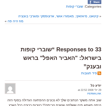
Categories:
שוברי קופות
«
קיטאנו, מיאזאקי, מאמורו אושי, ארונופסקי ומוגרבי בוונציה
מוז היה פה
»
33 Responses to “שוברי קופות
בישראל: "האביר האפל" בראש
ובענק”
פיד תגובות
יודע כל
29 יולי 2008 at 22:52
PERMALINK
שוב אתה משקר הנתונים שלך לא נכונים ההפתעה הגדולה בסוף הזה
היתה מאמא מיה ששלחה אנשים הביתה!!! בטרום בכורה בכל הארץ