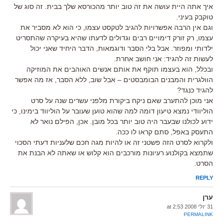
איך אתה היית עושה את זה טוב יותר מהכורסא שלך בבית. זה סוג של
טוקבק בעיני.
וגם אין הרבה אפשרויות להגיב לטקסט עצמו, כי הוא לא מסביר את
עצמו, רק זורק דימויים רבים וגדולים לדעתו שהיא בעיקרה שהתסריט
ילדותי ומפוזר. אבל בלי הסבר ודוגמאות, הדבר היחיד שאני יכול
לעשות זה להגיד: אני חושב אחרת.
ובכלל, הוא בעצמו תוקף את אותם אנשים האוהבים את המוזיקה
הוולגרית והמבנים הבומבסטים – אבל שוב, ללא הסבר, אז מה אפשר
להגיד כנגד?
אני מוכן להתערב שאם ניקח ביקורת מלפני עשרים שנה על סרט
הוליוודי נמצא טיעון דומה למה שהוא טוען שעובר על הוליווד בימינו, כי
ידוע לכולנו שבעבר היה טוב יותר בכל מובן. אכן, הפילם נואר לא
התעסק באפל, סתם קראו לו ככה.
ולקרוא לסרט הזה פשטני זה או להיות מגה חכם שלעניות דעתי הסכוי
שתמצא בקולנוע רעיונות מורכבים הוא קלוש או שאתה לא הבנת את
הסרט.
REPLY
ערן
31 יולי 2008 at 2:53
PERMALINK