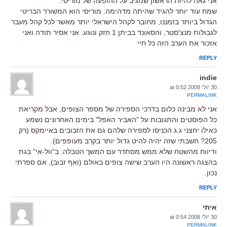
אני גאה להיות הראשון שמגיב על ההופעה של מוריסי.
שמח עוד יותר להגיד שהיתה מדהימה. מוריסי הוא המשורר הבריטי
הגדול ביותר בזמננו, מחובר לקהל הישראלי יותר מאשר לכל קהל מעבר
לגבולות מנצ'סטר, והסאונד בביתן 1 חזק ונוגע. אני אסיר תודה ואני
אזכור את הערב הזה כל חיי
REPLY
indie
30 יולי 2008 at 0:52
PERMALINK
אני לא מבינה כלום בדרכי הספירה של מספר הצופים, אבל מקריאת
כל הפוסטים והתגובות על "האביר האפל" בימים האחרונים נשמע
כאילו יחצני ג.ג הכניסו לספירה שלהם גם את הזבובים באיימקס (רק
205? חשבתי שזה יהיה להיט גדול יותר בקרב מעופפים).
ודיווח מהשטח שלא ממש מסתדר עם המשך הטבלה: ב"וול-אי" בגת
בהצגה ראשונה היו הערב שישה צופים באולם (ואף זבוב), אם ספרתי
נכון.
REPLY
איתי
30 יולי 2008 at 0:54
PERMALINK