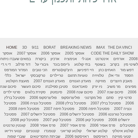
HOME
3D
9/11
BORAT
BREAKING NEWS
IMAX
THE DA VINCI
THE DAILY SHOW
CODE
אוסקר 2005
אוסקר 2006
אוסקר 2007
אוסקר
2008
אורחים
אינטרנט
אנג לי
אנימציה
ארכיון
ביקורת
במאים שעברו ניתוח
לשינוי מין
בקרוב
בשוטף
בתי קולנוע
ג'יימס בונד
גיבורי על
דוד פרלוב
די.וי.די
דפש מוד
האחים כהן
היי דפינישן
היצ'קוק/טריפו
הכי טובים
המדור המודפס
הספד
וודי אלן
טלוויזיה
טעויות תרגום
טריילרים
טרקובסקי
ישראל
כללי
מאבק היוצרים
מוזיקה
מועדון הגנוזים
מועדון הגנוזים 2007
מועצת הקולנוע
מפיצים
מר משיב
ניו יורק
סאנדאנס
סטיבן ספילברג
סיכום העשור
סיכום שנה
2006
סיכום שנה 2007
סיכום שנה 2008
סינמטק
סקירת בלוגים
סרטי ילדים
סרטי קיץ
סתם
פול מקרטני
פוליצרוסקופ
פוליצרסקופ 2006
פסטיבל ברלין
2006
פסטיבל ברלין 2007
פסטיבל ברלין 2008
פסטיבל ונציה 2006
פסטיבל
ונציה 2007
פסטיבל חיפה 2006
פסטיבל חיפה 2007
פסטיבל חיפה 2008
פסטיבל טורונטו 2006
פסטיבל ירושלים 2006
פסטיבל ירושלים 2007
פסטיבל
ירושלים 2008
פסטיבל קאן 2006
פסטיבל קאן 2007
פסטיבל קאן 2008
פסטיבלים
פרס אופיר 2006
פרס אופיר 2007
פרס אופיר 2008
קוונטין טרנטינו
קולנוע איטלקי
קולנוע ישראלי
קולנוע קוריאני
קטמנדו
קטנוניזם
קטעי וידיאו
קטעי מוזיקה
ראזיסקופ
ראזיסקופ 2006
שביתת התסריטאים
שוברי קופות