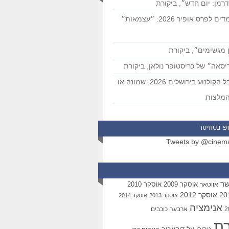
רמן: יום חדש״, ביקורת
המועמדים לפרס אופיר 2026: ״עצמאות״
 מגשימים״, ביקורת
סאה״ של כריסטופר נולאן, ביקורת
פסטיבל הקולנוע בירושלים 2026: שמונה או
מלצות
פ בטוויטר
Tweets by @cinem
שר
אוסקר 2009
אוסקר 2010
אווטאר
אוסקר 2012
אוסקר 2013
אוסקר 2014
אנימציה
ארבעה כוכבים
רת