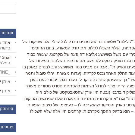
תגובות 
רגע של קורת רוח: הקטע של רענן שקד ב"7 לילות" שלשום בו הוא מכניס בצדק לכל ערלי הלב שביקורו של
אחד
ע
ביקור
אפתיות, ושלא השכלו לקלוט את גודל המאורע. ביום ההופעה
העיר" עם משל משעשע אליבא דהופעה של מקרטני, שעשה כבוד
Shai
ע
ו גנבו מוניקה סקס לא מעט מההרמוניות שלהם, בפיקודו של
המלצו
ים ונשיקות"), אבל גם מביט בטון משועשע ורב לבטים באופן בו
_LiBERTiNE_
וד החלק האחר נכנס לקריזה. (עדות מצערת: יהלי סובול ותמר
יר" כך שהעיתון שהיה כה יקר לי בעבר נגמר עבורי כעת בערך
איתן
ע
ני ההופעה הייתי צריך לתרגל נשימות להפתחת סטרס מטורים מעוררי
איתן
ע
מוליק דובדבני (ובטח היו עוד) שהסאבטקסט של כולם היה
הזה" וגם "איזו קרתנית המדינה המפגרת שלנו שנירגשת מביקורו
של פול מקרטני בארץ והסיקור שהוא זכה לו – בעיצומו של סיבוב הופעות
סינמסקו
– הוא בדיוק ההפך מקרתנות. קרתנים היו אלה שלא השכילו
פוסטים 