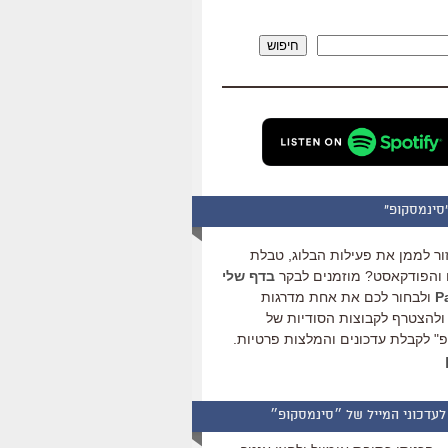
להגביר
או
חיפוש
להנמיך
עוצמת
שמע.
סינמסקופ"
ור לממן את פעילות הבלוג, טבלת
והפודקאסט? מוזמנים לבקר
בדף שלי
ולבחור לכם את אחת מדרגות
ולהצטרף לקבוצות הסודיות של
" לקבלת עדכונים והמלצות פרטיות.
לעדכוני המייל של ״סינמסקופ״