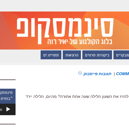
מבקרים
ביקורות סרטים
הרצאות
תסריט.ים
|
תגובות פייסבוק
להזיז את השעון הלילה שעה אחת אחורה? מהיום, הלילה יירד
״בוסית 
נגן
00
אודיו