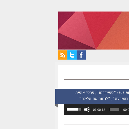
סינמסקופ 505: ״ספיידרמן״, פרסי אופיר,
בהפרעה״, ״לגמור את הלילה״
השתמש
01:00:12
00:
במקש
למעלה/למטה
כדי