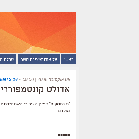
ראשי
על אודות/יצירת קשר
טבלת ה
05 אוקטובר 2008 | 09:00
~
16 COMMENTS
אדולט קונטמפוררי
"סינמסקופ" למען הציבור: האם זכרתם 
מוקדם.
=====