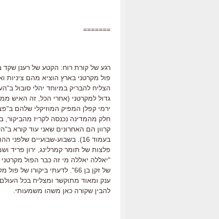
=======
פול מקרטני בארץ הוציא מהם ציניות ו
הצליח להבריק במיוחד יהלי סובול ב"
גדול למקרטני (אחרי הכל, זה האיש ממנ
ירמי קפלן המפיק המוזיקלי שלהם ב"פצע
חלק מהמדינה נכנסה לקריז מהביקור, בע
קרוון הם האחרונים שאני עוד קורא ב"הע
בעמוד 16). בשבוע-שבועיים שלפ
פלצות של תומר קמרלינג, ירון פריד וש
"יאללה יאללה מי זה כבר הפול מקרטני 
של זקן בן 66". לדעתי ביקורו 
ענק ומאוד מתוקשר ומצליח בכל העולם 
להבין שקורה כאן משהו משמעותי.