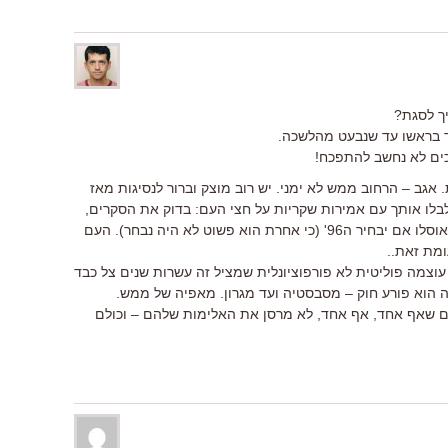
יך לסגת?
ד בראשו עד שנבעט מהלשכה.
ים לא נחשב להתפכח!
 אגב – הרחוב ממש לא ימני. יש רוב מוצק וברור לנסיגות מאז
בלבלו אותך עם אמירות שקריות על חצי העם: בדוק את הסקרים,
בדוק למה אמר ביבי שיקיים את הסכם אוסלו אם יבחיר ה96' (כי אחרת הוא פשוט לא היה נבחר). העם
ומת זאת..
 עוצמה פוליטית לא פורפוציונלית שמציל זה עשרות שנים צל כבד
ה הוא פורע חוק – מסבסטיה ועד מגרון. מאפיה של ממש.
ים שאף אחד, אף אחד, לא מרסן את האלימות שלהם – וכולם