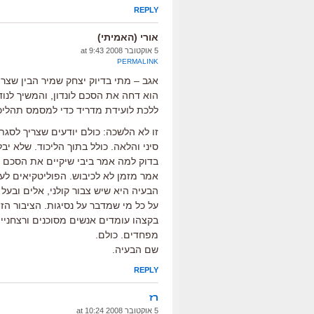
REPLY
אורי (האמיתי)
5 אוקטובר 2008 at 9:43
PERMALINK
אגב – מתי בדיוק יצחק שמיר הבין שצר
הוא דחה את הסכם לונדון, והמשיך לנו
ללכת לועידת מדריד כדי למסמס תהליכ
זו לא הלשכה: כולם יודעים שצריך לסגת.
סיני והלאה. כולל בתוך הליכוד. שלא י
אמר מזמן לא לכיבוש. הפוליטקיאים לע
הבעיה היא שיש צבור קולני, אלים ובעל
על כל מי שמדבר על נסיגות. הציבור הז
בקצהו עומדים אנשים מסוכנים ורצחני
מפחדים. כולם.
שם הבעיה.
REPLY
רז
5 אוקטובר 2008 at 10:24