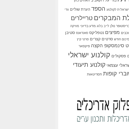
גיבורי על
דוקאביב
האחים כהן
הספד
הערת שוליים
שראלית לקולנוע
וודי
ת המבקרים
טריילרים
ריסטופר נולן
מדע בדיוני
לייב בלוג
מוזיקה
מפיצים
סטיבן
נטפליקס
כבים
סאנדאנס
סרטים קצרים
יכום חודש
סרטי קיץ
 סינמסקופ הקצה
פיקסאר
קולנוע ישראלי
פסקולים
קולנוע תיעודי
שראלי עצמאי
ברי קופות
תסריטאות