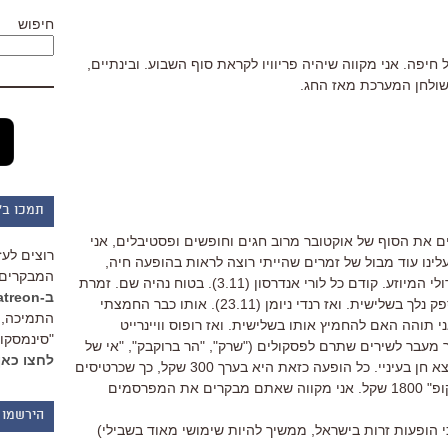
חיפוש
יפה. אני מקווה שיהיה פריוויו לקראת סוף השבוע. ובינתיים,
ולחן המערכת מאז החג.
תמכו ב"
ים את הסוף של אוקטובר מרוב חגים וחופשים ופסטיבלים, אני
רוצים לעז
ינו עוד מבול של זמרים שהייתי רוצה לראות בהופעה חיה,
המבקרים 
הפעם מהזן הנינוח, המיושב ולא הרוקנרולי המיוזע. קודם כל לורי אנדרסון (3.11). בטוח נהיה שם. זמרת
ב-Patreon
הבית. ראינו אותה כבר פעמיים, וללא ספק נלך בשלישית. ואז רנדי ניומן (23.11). אותו כבר החמצתי
התמיכה, 
י תוהה האם להחמיץ אותו בשלישית. ואז רופוס וויינרייט
"סינמסקופ
ד מכיר מעבר לשירים שתרם לפסקולים ("שרק", "הר ברוקבק", "אי של
לחצו כאן
שקט"), אבל כל דבר שאני שומע שלו מוצא חן בעיניי. כל הופעה כזאת היא בערך 300 שקל, כך שכרטיסים
זוגיים לשלושתן יעלו למשפחת "סינמסקופ" 1800 שקל. אני מקווה שאתם מבקרים את המפרסמים
הירשמו 
י הופעות זרות בישראל, ממשיך להיות שימושי מאוד בשבילי)