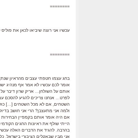
========
עכשיו אני רוצה שיביאו לכאן את פוליס לפארק. אני מוכן ל
========
בחג עצמו חטפתי עצבים מהראיון שנתן א
אומר לכם עכשיו לא אמר אף מנהיג ישרא
אותם על השולחן… אריק שרון דיבר על מ
לפרט… אנחנו צריכים להגיע להסכם עם
השטחים, אם לא מכל השטחים […] כולל 
ולמה אני מתעצבן? הרי אני חושב בדי
אם היה אומר אותם בקמפיין הבחירות של
הייתי שולף את ראיונות החגים הקודמים
בהרבה. להגיד את הדברים האלה עכשיו, 
אני מבין שבאקלים הציבורי בישראל, כל