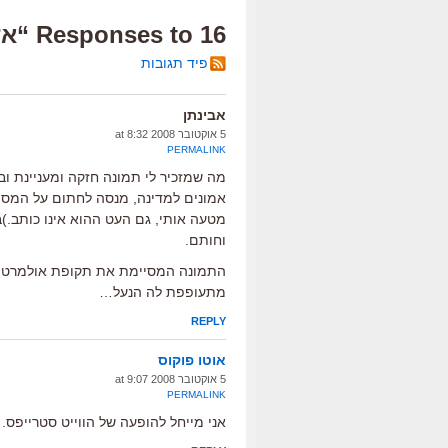
16 Responses to “אדולט קונטמפוררי”
פיד תגובות
אבינתן
5 אוקטובר 2008 at 8:32
PERMALINK
מה שמזכיר לי תמונה חזקה ומעניינת ו
אמונים למדינה, מנסה לחתום על המסמך 
מטעה אותי, גם העט ההוא אינו כותב.)ב
וחותם.
התמונה המסיימת את תקופת אולמרט היא
מתעופפת לה הנעל…
REPLY
אוטו פוקוס
5 אוקטובר 2008 at 9:07
PERMALINK
אני מייחל להופעה של הווייט סטרייפס. 