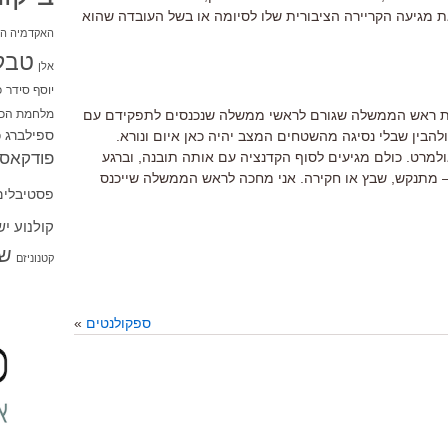
את מגיעה הקריירה הציבורית שלו לסיומה או בשל העובדה שהוא
האקדמיה הי
טבל
אלן
יוסף סידר
כ
מלחמת הכו
כת ראש הממשלה שגורם לראשי ממשלה שנכנסים לתפקידם עם
ספילברג
בין שבלי נסיגה מהשטחים המצב יהיה כאן איום ונורא.
ס
פודקאסט
אולמרט. כולם מגיעים לסוף הקדנציה עם אותה תובנה, וברגע
 מתנקש, שבץ או חקירה. אני מחכה לראש הממשלה שייכנס
פסטיבלים
קולנוע י
שו
קטנוניזם
ספקולנטים
»