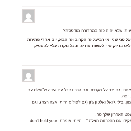
עותו שלא יהיה כזה במהדורה מודפסת?
ל פני שני ימי רביעי: זה הקרוב וזה הבא, יום אחרי פתיחת
חליט בדיוק איך לעשות את זה ובכל מקרה עליי להספיק
אחרון גם ירד על מקרטני וגם הכריז קבל עם ועדה ש"ואלס עם
 יפה.
, בילי ג'ואל ואלטון ג'ון (גם לפוליס הייתי אצה רצה), וגם
פט האחרון שלך פה:
"אני מחכה לראש הממשלה שייכנס לתפקידו עם ההכרזות האלה." – הייתי אומרת: don't hold your