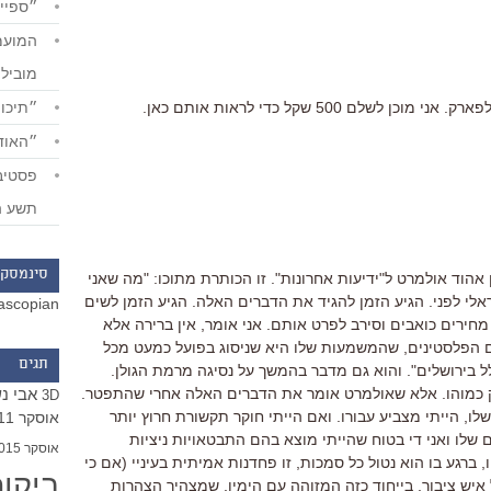
״ספייד
מוביל
״תיכון
שלם 500 שקל כדי לראות אותם כאן.
״האודי
תשע ה
סינמסקו
הוד אולמרט ל"ידיעות אחרונות". זו הכותרת מתוכו: "מה שאני
לי לפני. הגיע הזמן להגיד את הדברים האלה. הגיע הזמן לשים
ascopian
חירים כואבים וסירב לפרט אותם. אני אומר, אין ברירה אלא
 הפלסטינים, שהמשמעות שלו היא שניסוג בפועל כמעט מכל
תגים
בירושלים". והוא גם מדבר בהמשך על נסיגה מרמת הגולן.
אבי נ
וק כמוהו. אלא שאולמרט אומר את הדברים האלה אחרי שהתפטר.
3D
ו, הייתי מצביע עבורו. ואם הייתי חוקר תקשורת חרוץ יותר
אוסקר 2011
 שלו ואני די בטוח שהייתי מוצא בהם התבטאויות ניציות
אוסקר 2015
ברגע בו הוא נטול כל סמכות, זו פחדנות אמיתית בעיניי (אם כי
ביקו
 איש ציבור, בייחוד כזה המזוהה עם הימין, שמצהיר הצהרות