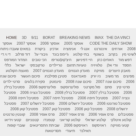
HOME
3D
9/11
BORAT
BREAKING NEWS
IMAX
THE DA VINCI
THE DAILY SHOW
CODE
אוסקר 2005
אוסקר 2006
אוסקר 2007
אוסקר
2008
אורחים
אינטרנט
אנג לי
אנימציה
ארכיון
ביקורת
במאים שעברו ניתוח
לשינוי מין
בקרוב
בשוטף
בתי קולנוע
ג'יימס בונד
גיבורי על
דוד פרלוב
די.וי.די
דפש מוד
האחים כהן
היי דפינישן
היצ'קוק/טריפו
הכי טובים
המדור המודפס
הספד
וודי אלן
טלוויזיה
טעויות תרגום
טריילרים
טרקובסקי
ישראל
כללי
מאבק היוצרים
מוזיקה
מועדון הגנוזים
מועדון הגנוזים 2007
מועצת הקולנוע
מפיצים
מר משיב
ניו יורק
סאנדאנס
סטיבן ספילברג
סיכום העשור
סיכום שנה
2006
סיכום שנה 2007
סיכום שנה 2008
סינמטק
סקירת בלוגים
סרטי ילדים
סרטי קיץ
סתם
פול מקרטני
פוליצרוסקופ
פוליצרסקופ 2006
פסטיבל ברלין
2006
פסטיבל ברלין 2007
פסטיבל ברלין 2008
פסטיבל ונציה 2006
פסטיבל
ונציה 2007
פסטיבל חיפה 2006
פסטיבל חיפה 2007
פסטיבל חיפה 2008
פסטיבל טורונטו 2006
פסטיבל ירושלים 2006
פסטיבל ירושלים 2007
פסטיבל
ירושלים 2008
פסטיבל קאן 2006
פסטיבל קאן 2007
פסטיבל קאן 2008
פסטיבלים
פרס אופיר 2006
פרס אופיר 2007
פרס אופיר 2008
קוונטין טרנטינו
קולנוע איטלקי
קולנוע ישראלי
קולנוע קוריאני
קטמנדו
קטנוניזם
קטעי וידיאו
קטעי מוזיקה
ראזיסקופ
ראזיסקופ 2006
שביתת התסריטאים
שוברי קופות
תאילנד
תיעודי
תסריטאות