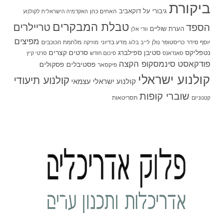
ביקורת
גיבורי על
דוקאביב
האחים כהן
האקדמיה הישראלית לקולנוע
טבלת המבקרים
טריילרים
הספד
הערת שוליים
וודי אלן
מפיצים
יוסף סידר
כריסטופר נולן
מדע בדיוני
מלחמת הכוכבים
לייב בלוג
מוזיקה
סטיבן ספילברג
סרטים קצרים
נטפליקס
סאנדאנס
סיכום חודש
סרטי קיץ
פודקאסט סינמסקופ הקצה
פסטיבלים
פסקולים
פיקסאר
קולנוע ישראלי
קולנוע תיעודי
קולנוע ישראלי עצמאי
שוברי קופות
תסריטאות
קטנוניזם