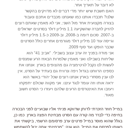
לא דובר על תאריך אחר.
האם חשבת שיש יותר מדי דברים לא מדויקים בהקשר
שלנו? תכבדו אותנו כמו שאנחנו מכבדים אתכם ונעבוד
בצורה מקצועית אחד מול השני, אני לא מאמין שאתם רוצים
להזיק לחברה שהשקיעה 1.1 מיליון דולר בסרטים ישראלים
ב-2007. סכום דומה ב-2008, וב-2009 כ-1.5 מיליון דולר
וגייסה עוד 10 מיליון דולר מגורמים אחרים כולל הסרטים
שכבר הופקו ועד סוף 2009.
אני מודה בפניך זה ערב עצוב בשבילי. "אביב 41" הוא
שליחות בשבילנו ואני מאמין שלמרות הבאזז הרע שמנסים
לעשות לנו נקבל לגיטימציה גם מהצופים בארץ. אנחנו את
כספינו הרווחנו בגדול ויפה ונרוויח גם בעתיד על הסרט, אין
לנו ענין מסחרי בארץ אנחנו רוצים שכל יהודי באשר הוא
יראה אותו וזה עומד לנגד עיננו. אני מקווה שכולם יתפקחו
ויעזבו את האינטרסים הרעים שלהם ויעזרו כי הסרט חשוב
מאוד.
במייל חוזר הזכרתי לדותן שדווקא פניתי אליו שבועיים לפני הבכורה
בחיפה כדי לברר מה קורה עם הסרט מבחינת הפצה בארץ. כמו כן,
בגלל שהוא מוסר במייל פרטים ערב פרסומם הרשמי, ביקשתי את
רשותו לפרסם את המייל. הוא ענה: "מבחינתי אתה יכול להשתמש