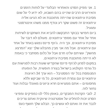
1. אני מפיק הסרט והאחראי הבלעדי על לוחות הזמנים
והאירועים הרבים שהיינו בהם השבוע, לא ידוע לי על שום
מסיבת עיתונאים שהייתה מתוכננת או לא הגיעו אליה
עיתונאים זה פשוט שקר רע ונודף ממנו משהו אינטרסנטי
ומגעיל.
ביום חמישי בבוקר התבקשנו להביא את השחקנים לשיחות
אחד על אחד עם מספר עיתונאים. מעולם לא דובר על
מסיבת עיתונאים, וכך היה. ג'וזף פיינס נפגש באחד על אחד
עם עיתונאים. אבל מה אני מבין מהבלוג שלך יצא "המרצע
מהשק": עשיתם עלינו חרם אבל על כלום מסתבר כי באמת
לא הייתה מתוכננת מסיבת עיתונאים,
במקום לפרגן לג'וזף פיינס שהקדיש שעות רבות לפגישות עם
כל גורמי הקולנוע בישראל בצורה חופשית, על הופעתו
המנומסת בכל ימי הפסטיבל – הוא ערך 34 ראיונות
עיתונאיים עם צמרת העיתונאים, כל מי שביקש וללא
מחסומים – אתם ממציאים חרא וניזונים מאוכלי נבלות ועוד
נחזור לזה.
2. לגבי הקרנות המבקרים, באופן כללי לנו כמפיקים ומפיצי
הסרט זכות להחליט על אסטרטגיה שיווקית ואתם צריכים
לכבד את זה ואתם לא עושים כך. הבלוג שלך חושף כעס