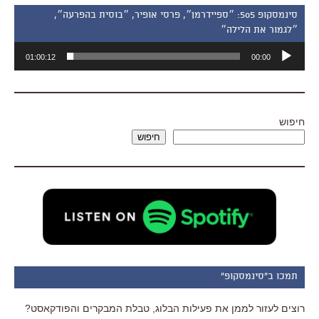
סינמסקופ 505: ״ספיידרמן״, פרסי אופיר, ״בוסית בהפרעה״,
״לגמור את הלילה״
נגן
01:00:12
00:00
אודיו
חיפוש
חיפוש
תמכו ב"סינמסקופ"
רוצים לעזור לממן את פעילות הבלוג, טבלת המבקרים והפודקאסט?