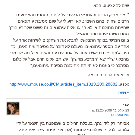
שים לב לציטוט הבא:
". אני מפיק הסרט והאחראי הבלעדי על לוחות הזמנים והאירועים
הרבים שהיינו בהם השבוע, לא ידוע לי על שום מסיבת עיתונאים
שהייתה מתוכננת או לא הגיעו אליה עיתונאים זה פשוט שקר רע ונודף
ממנו משהו אינטרסנטי ומגעיל.
ביום חמישי בבוקר התבקשנו להביא את השחקנים לשיחות אחד על
אחד עם מספר עיתונאים. מעולם לא דובר על מסיבת עיתונאים, וכך
היה. ג’וזף פיינס נפגש באחד על אחד עם עיתונאים. אבל מה אני מבין
מהבלוג שלך יצא “המרצע מהשק”: עשיתם עלינו חרם אבל על כלום
מסתבר כי באמת לא הייתה מתוכננת מסיבת עיתונאים,"
וקרא את הכתבה הבאה:
http://www.mouse.co.il/CM.articles_item,1019,209,28882
,.aspx
REPLY
עדי
23 אוקטובר 2008 at 12:25
PERMALINK
אביתר, רק לידיעתך, בטבלת הריליסים שמופצת בין השאר על ידי
גלובוס, לכל מי שרלוונטי לתחום (ולכן אני מניחה שגם יאיר קיבל