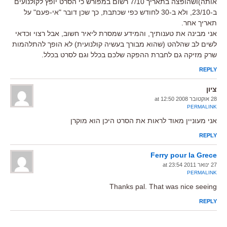
אותה)ושהופצה בתאריך 7/10 רשום במפורש כי הסרט יופץ לקולנועים
ב-23/10, ולא ב-30 לחודש כפי שכתבת, כך שכן דובר "אי-פעם" על
תאריך אחר.
אני מבינה את טענותיך, והמידע שמסרת ליאיר חשוב, אבל רצוי וכדאי
לשים לב שהלהט (שהוא מבורך בעשיה קולנועית) לא הופך להתלהמות
שרק מזיקה גם לחברת ההפקה שלכם בכלל וגם לסרט בכלל.
REPLY
ציון
28 אוקטובר 2008 at 12:50
PERMALINK
אני מעוניין מאוד לראות את הסרט היכן הוא מוקרן
REPLY
Ferry pour la Grece
27 ינואר 2011 at 23:54
PERMALINK
Thanks pal. That was nice seeing
REPLY