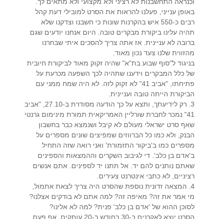
וכנראה התחשבנות לא רציני ולא מקצועי ולא מתאים לך.
באופן ענייני, פעלנו להראות את הסרט למובילי דעת קהל
רבים כ-550 איש בהקרנות שונות כי חשבנו וצדקנו שלא
תהיה עלינו ביקורת מבקרים טובה. היום אנחנו יודעים שגם
ברובה לא עניינית. אז אתה צריך להסכים איתי שבחרנו
מהזווית שלנו צעד נכון מאוד.
בניגוד ל"סוף שבוע בת"א" שהיה זקוק מאוד לביקורת חיובית
של כלל המבקרים וידענו שתהיה לכך השפעה מכרעת על
פתיחתו, "אביב 41" לא זקוק לזה. לא היה שמח ממני עם
הביקורת הייתה טובה ועניינית.
3. רק לידיעתך, ותצא על כך הודעה מסודרת ב-27.10, "אביב
41" נמכר לחברת שורליין האמריקאית תמורת מינימום גרנטי
שאף סרט ישראלי מעולם לא קיבל ושנמצא כבר בחשבון
הבנק, ולא כמו כל הברווזים שמפיצים שונים מספרים על
מספרים כמו ב'ביקור התזמורת' ואני רואה שזה התחיל
ב'אדם בן כלב'. די לגיבוב השקרים וההמצאות והספינים
שאתם נותנים להם יד. אל תתנו יד לספינים. אתם אנשים
רציניים, לא כתבי אינטרנט צעירים.
4. המצאה זדונית נוספת שהסרט היה צריך לצאת אתמול,
מי אמר את זה? מאיפה זה? למה אתם לא בודקים אצלנו?
לסוכן ההוא של 'אדם בן כלב' פנית? למה לא אלינו?
הסרט יוצא לאקרנים ב-30 בחודש ב-20 עותקים. אף פעם