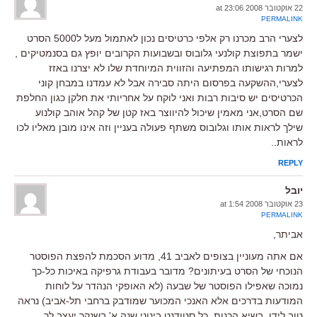
22 אוקטובר 2008 at 23:06
PERMALINK
לצערי הרב מכרנו רק אלפי כרטיסים נכון לאתמול מעל ל5000 הסרט
ישמר בתפוצת קולנעי גלובוס ובשבועות הקרובים יופץ גם בסנמטיקים ,
למרות רגישותו המפתיעה והזווית המיוחדת שלו לא יצרנו באזז
לצערי,ההשקעה בפרסום היתה סבירה אבל לא עמדנו במבחן קוני
הכרטיסים יש סיבות רבות ואני לוקח על אחריותי את חלקן כגון החלפת
שם הסרט,אני מאמין שיכול להיווצר באז קטן של קהל אוהב קולנוע
שילך לראות אותו וגלובוס משתף פעולה בעניין וזה אינו מובן מאליו לכו
לראות..
REPLY
יובל
23 אוקטובר 2008 at 1:54
PERMALINK
אביתר,
אם אתה מעוניין בצופים לאביב 41, מדוע הסכמת להפצת הפוסטר
הנוכחי של הסרט בעיתונים? מדובר בעבודת גרפיקה באיכות כל-כך
נמוכה שאפילו הפוסטר של שבעה (לא האופקי הנהדר על לוחות
המודעות בדרכים אלא האנכי המכוער שמודבק ברחבי תל-אביב) נראה
טוב לידו. בשיא הכנות, כל סטודנט בינוני שנה א' בשנקר יעצב לך