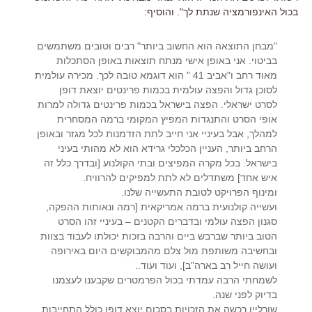
בכול האינפורמציה שנתת לך". והוסיף:
"מבחן התוצאה הוא החשוב ביותר" רבים וטובים משתמשים
בביטוי. אני באופן אישי מנתח תוצאות באופן הסתכלות
מאוד רחב ו"אביב 41 " הוא דוגמא טובה לכך. מכירה עולמית
לסוכן גדול והפצה עולמית בכמות פרינטים יוצאת דופן
לסרט ישראלי. הפצה בישראל בכמות פרינטים גדולה למרות
אופי הסרט והתנגדות המפיץ המקומי ברמה המסחרית
למהלך, אבל בעיניי אני חייב לתת הזדמנות לכל מגזר ובאופן
הרחב ביותר, העניין הכלכלי גרידא הוא לא מהותי בעיני
בישראל. בכל מקרה המפיצים ובתי הקולנוע [ובדרך כלל זה
איש אחד] משתדלים לא לתת למפיקים להרוויח.
ומינוף הפרויקט לטובת התעשייה שלנו.
ועשייה קולנועית ברמה אמריקאית [רמה ונאותות ההפקה,
סגנון הפצה עולמי ובדברים הקטנים – בעיניי זהו הסרט
הטוב ביותר שברבש ביים והרבה בזכות יכולתו לעבוד בצוות
ובחשיבה משותפת מול צלם מהמבוקשים היום באירופה
ועושה חייל רב בארה"ב], ועוד ועוד..
לשמחתי הרבה עמדתי בכול הפרמטרים שקבענו לעצמנו
בדיוק לפני שנה.
שורליין רכשה את הזכויות בסכום יוצא דופן כולל התחייבות