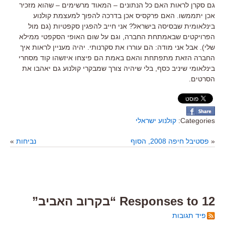
גם סקרן לראות האם כל הנתונים – המאוד מרשימים – שהוא מזכיר
אכן יתממשו. האם פרקסיס אכן בדרכה להפוך למעצמת קולנוע
בינלאומית שבסיסה בישראל? אני חייב להפגין סקפטיות (גם מול
הפרויקטים שבאמתחת החברה, וגם על שום האופי הסקפטי ממילא
שלי). אבל אני מודה: הם עוררו את סקרנותי. יהיה מעניין לראות איך
החברה הזאת מתפתחת והאם באמת הם פיצחו איזשהו קוד מסחרי
בינלאומי שיניב כסף, בלי שיהיה צורך שמבקרי קולנוע גם יאהבו את
הסרטים.
Categories:
קולנוע ישראלי
«
פסטיבל חיפה 2008, הסוף
נביחות
»
12 Responses to “בקרוב האביב”
פיד תגובות