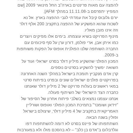
להפצה עם מאות פרינטים בארה"ב החל מינואר 2009 [שם
המפיץ יתפרסם ב-11.11.08 במהלך AFM].
יורם גלובוס קיבל את עמדתי לגבי ההפצה בארץ. אל נא
לשכוח שהוא המשקיע של ההפצה בתקציב 200 אלף דולר
וזה אינו מובן מאליו.
מינוף הפרויקט בשיא עוצמתו. בימים אלו מפיקים ויוצרים
כמו איתן אבן, ארי פולמן, דורון ערן על סף סיכומים עם
החברה השותפה שלנו הפולנית אופוס על הפקות משותפות
ב-2009.
המכון הפולני שהשקיע מיליון דולר בסרט ישראלי ועוד על
השואה ימשיך להשקיע בסרטים נוספים.
קרן אדם מנקביץ תומכת בישראל במהלך השנה האחרונה
בפרויקטים פולנים ישראלים שונים ובפרט בפיתוח סרטי
במאי ראשונים בעלות פרויקט של 2 מיליון דולר שאנחנו
כחברה הצד הישראלי של השיתוף פעולה.
אנחנו עצמנו נמצאים בשלבי פיתוח אחרון של הסיפור של
"זידאן ושומכר" בתמיכת המכון הפולני ואופוס ושורליין
האמריקאית בתקציב של 4 מיליון דולר, שיצולם בישראל
ופולין בשנה הבאה.
השתתפותו של פיינס בסרט לא דומה להשתתפות דפו
וגלדבלום ב"אדם בן כלב" – לא בהסכם מולו ולא במעורבות