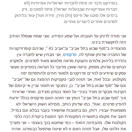
בפרויקט ודבר זה פתח לחברות ישראליות אמיתיות [לא
חברות אמריקאיות שבבעלות ישראלי] פתח לסוכנים. ורק
בימים אלו סוכנו של פיינס [הלן מירן, פירת ועוד] עוזר בליהוק
לסרטים אחרים ליוצרים אחרים.
אני מודה לדותן על תגובתו ועל שפע המידע. ואני שמח שנסלל הנתיב
הזה לתקשורת בינינו.
מהצפייה ב"סוף שבוע בתל אביב" וב"אביב 41 ", שניהם קופרודקציות
של החברה שדותן שותף לה,
פרקסיס
, אני מבחין שיש לחברה עין
נהדרת בליהוק צלמים והענקת מראה מלוטש מאוד לסרטים. ולמקרא
הנתונים שדותן מספק, נראה שאכן מדובר כל הנראה במפיקים ואנשי
עסקים שיודעים להרים פרויקטים ולסגור חוזים ולהתפרנס יפה
מקולנוע. ובכל זאת, אני תוהה לגבי טקטיקות ההפצה גם של "אביב"
וגם של "סוף שבוע בתל אביב". כן, כמבקר ועיתונאי עניין אי קיומם של
הקרנות מבקרים מעיד בעיניי על חוסר בטחון מצידם, ואחרי שראיתי
איך "סוף שבוע בתל אביב" הופץ אני תוהה האם פרקסיס בכלל יודעת
להפיץ סרטים. ואולי, כמו שדותן כותב, ממילא השוק הישראלי לא
משמעותי עבורו. דותן, גם בתגובות שהשאיר בעבר בבלוג וגם במייל,
חוצב את מקומו בתעשייה המקומית תוך הפגנת ביקורת רבה כלפי
הקולגות שלו. מהבחינה הזאת – כמי שחוטא בכך בעצמי – אני מעריך
את הלהט שלו, אבל תוהה האם זו לא שיטה שתפעל כבומרנג. אהיה