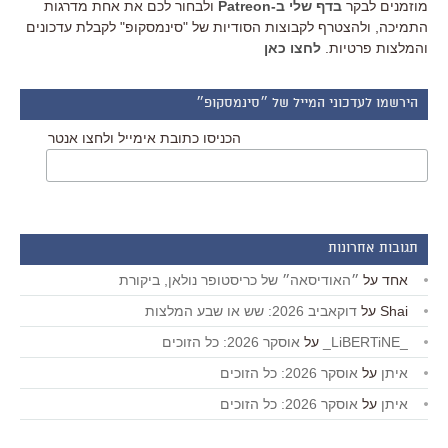
מוזמנים לבקר
בדף שלי ב-Patreon
ולבחור לכם את אחת מדרגות
התמיכה, ולהצטרף לקבוצות הסודיות של "סינמסקופ" לקבלת עדכונים
והמלצות פרטיות.
לחצו כאן
הירשמו לעדכוני המייל של ״סינמסקופ״
הכניסו כתובת אימייל ולחצו אנטר
תגובות אחרונות
אחד
על
״האודיסאה״ של כריסטופר נולאן, ביקורת
Shai
על
דוקאביב 2026: שש או שבע המלצות
_LiBERTiNE_
על
אוסקר 2026: כל הזוכים
איתן
על
אוסקר 2026: כל הזוכים
איתן
על
אוסקר 2026: כל הזוכים