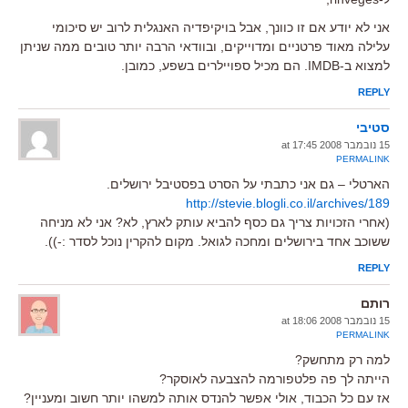
אני לא יודע אם זו כוונך, אבל בויקיפדיה האנגלית לרוב יש סיכומי
עלילה מאוד פרטניים ומדוייקים, ובוודאי הרבה יותר טובים ממה שניתן
למצוא ב-IMDB. הם מכיל ספויילרים בשפע, כמובן.
REPLY
סטיבי
15 נובמבר 2008 at 17:45
PERMALINK
הארטלי – גם אני כתבתי על הסרט בפסטיבל ירושלים.
http://stevie.blogli.co.il/archives/189
(אחרי הזכויות צריך גם כסף להביא עותק לארץ, לא? אני לא מניחה
ששוכב אחד בירושלים ומחכה לגואל. מקום להקרין נוכל לסדר :-)).
REPLY
רותם
15 נובמבר 2008 at 18:06
PERMALINK
למה רק מתחשק?
הייתה לך פה פלטפורמה להצבעה לאוסקר?
אז עם כל הכבוד, אולי אפשר להנדס אותה למשהו יותר חשוב ומעניין?