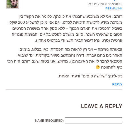
16 נובמבר 2008 at 11:12
PERMALINK
רותם, אני לא משוכנע שהבנתי את כוונתך, כלומר את הקשר בין
מערכת מידע לרכישת הזכויות לסרט. וגם אני מוכן להשקיע 200 שקלין
בשביל "הכניסו את האדם הנכון" – ללא ספק אחד מעשרת הסרטים
הטובים שראיתי השנה, סיום מושלם לפסטיבל י-ם והגשמת פנטזיה
פרטית (סרט ערפדים/התבגרות/שוודי בכרטיס אחד!).
ובאותה נשימה – אני רץ לראות מה הפסדתי כאן בבלוג, בימים
האחרונים בהם עברתי דירה (המחשב נשאר בקודמת, עד שיבוא
הטכנאי לחבר לי את האינטרנט). מראש, אני בטוח שעם רותם היה הכי
כיף להתווכח
ניק-לינק: "שלושה קופים" ודעתי האחת.
REPLY
Leave a Reply
NAME (REQUIRED)