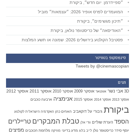
״ספיידרמן: יום חדש״, ביקורת
המועמדים לפרס אופיר 2026: ״עצמאות״ מוביל
״תיכון מגשימים״, ביקורת
״האודיסאה״ של כריסטופר נולאן, ביקורת
פסטיבל הקולנוע בירושלים 2026: שמונה או תשע המלצות
סינמסקופ בטוויטר
Tweets by @cinemascopian
תגים
אבי נשר
אוסקר 2011
אוסקר 2012
אוסקר 2009
אוסקר 2010
3D
אווטאר
אנימציה
אוסקר 2015
ארבעה כוכבים
אוסקר 2013
אוסקר 2014
ביקורת
גיבורי על
דוקאביב
האחים כהן
האקדמיה הישראלית לקולנוע
טבלת המבקרים
טריילרים
הספד
הערת שוליים
וודי אלן
מפיצים
יוסף סידר
כריסטופר נולן
מדע בדיוני
מלחמת הכוכבים
לייב בלוג
מוזיקה