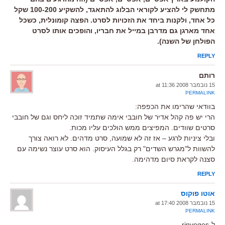
מתחשק לי להציע לקוראי הבלוג להתאגד, להשקיע 100-200 שקל
כל אחד, ולקנות ביחד את הזכויות לסרט. הפצה קומונלית, כשכל
אחד מארגן גם מדרבן במייל את חבריו, והופכים אותו לסרט
הפולחן של השנה).
REPLY
רותם
15 נובמבר 2008 at 11:36
PERMALINK
בוודאי שהרימו את הכפפה:
הרי יש פה קהל אדיר של חובבי אימה שתמיד זוכה ליחס וגם של חובבי
סרטים שוודים. המפיצים ממש הולכים עליו מכות.
ובלי ציניות לרגע – אז זה לא שמועה, סרט מדהים. לא רואה צורך
להשוות ל"מגרש השדים" רק בגלל העיסוק. הוא סרט עוצר נשימה עם
סצנה לקראת סיום מדהימה.
REPLY
אוטו פוקוס
15 נובמבר 2008 at 17:40
PERMALINK
ל-rinveges,