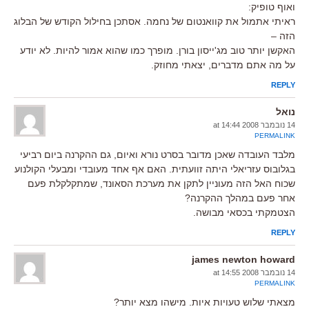
ואוף טופיק:
ראיתי אתמול את קוואנטום של נחמה. אסתכן בחילול הקודש של הבלוג
הזה –
האקשן יותר טוב מג'ייסון בורן. מופרך כמו שהוא אמור להיות. לא יודע
על מה אתם מדברים, יצאתי מחוזק.
REPLY
נואל
14 נובמבר 2008 at 14:44
PERMALINK
מלבד העובדה שאכן מדובר בסרט נורא ואיום, גם ההקרנה ביום רביעי
בגלובוס עזריאלי היתה זוועתית. האם אף אחד מעובדי ומבעלי הקולנוע
שכוח האל הזה מעוניין לתקן את מערכת הסאונד, שמתקלקלת פעם
אחר פעם במהלך ההקרנה?
הצטמקתי בכסאי מבושה.
REPLY
james newton howard
14 נובמבר 2008 at 14:55
PERMALINK
מצאתי שלוש טעויות איות. מישהו מצא יותר?