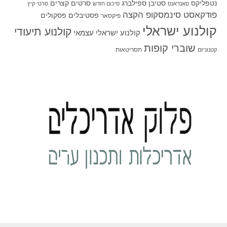
סטיבן ספילברג
סרטים קצרים
נטפליקס
סאנדאנס
סיכום חודש
סרטי קיץ
פודקאסט סינמסקופ הקצה
פסטיבלים
פסקולים
פיקסאר
קולנוע ישראלי
קולנוע תיעודי
קולנוע ישראלי עצמאי
שוברי קופות
תסריטאות
קטנוניזם