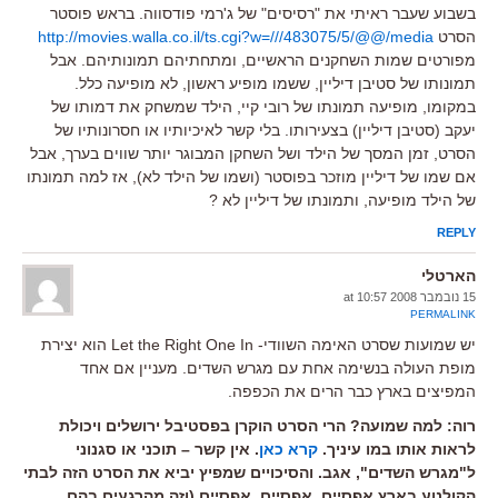
בשבוע שעבר ראיתי את "רסיסים" של ג'רמי פודסווה. בראש פוסטר
הסרט
http://movies.walla.co.il/ts.cgi?w=///483075/5/@@/media
מפורטים שמות השחקנים הראשיים, ומתחתיהם תמונותיהם. אבל
תמונותו של סטיבן דיליין, ששמו מופיע ראשון, לא מופיעה כלל.
במקומו, מופיעה תמונתו של רובי קיי, הילד שמשחק את דמותו של
יעקב (סטיבן דיליין) בצעירותו. בלי קשר לאיכיותיו או חסרונותיו של
הסרט, זמן המסך של הילד ושל השחקן המבוגר יותר שווים בערך, אבל
אם שמו של דיליין מוזכר בפוסטר (ושמו של הילד לא), אז למה תמונתו
של הילד מופיעה, ותמונתו של דיליין לא ?
REPLY
הארטלי
15 נובמבר 2008 at 10:57
PERMALINK
יש שמועות שסרט האימה השוודי- Let the Right One In הוא יצירת
מופת העולה בנשימה אחת עם מגרש השדים. מעניין אם אחד
המפיצים בארץ כבר הרים את הכפפה.
רוה: למה שמועה? הרי הסרט הוקרן בפסטיבל ירושלים ויכולת
לראות אותו במו עיניך.
קרא כאן
. אין קשר – תוכני או סגנוני
ל"מגרש השדים", אגב. והסיכויים שמפיץ יביא את הסרט הזה לבתי
הקולנוע בארץ אפסיים, אפסיים, אפסיים (וזה מהרגעים בהם