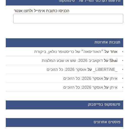
הירשמו לעדכוני המייל של ״סינמסקופ״
הכניסו כתובת אימייל ולחצו אנטר
תגובות אחרונות
אחד
על
״האודיסאה״ של כריסטופר נולאן, ביקורת
Shai
על
דוקאביב 2026: שש או שבע המלצות
_LiBERTiNE_
על
אוסקר 2026: כל הזוכים
איתן
על
אוסקר 2026: כל הזוכים
איתן
על
אוסקר 2026: כל הזוכים
סינמסקופ בפייסבוק
פוסטים אחרונים