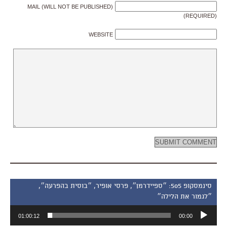
MAIL (WILL NOT BE PUBLISHED)
(REQUIRED)
WEBSITE
סינמסקופ 505: ״ספיידרמן״, פרסי אופיר, ״בוסית בהפרעה״,
״לגמור את הלילה״
נגן
01:00:12
00:00
אודיו