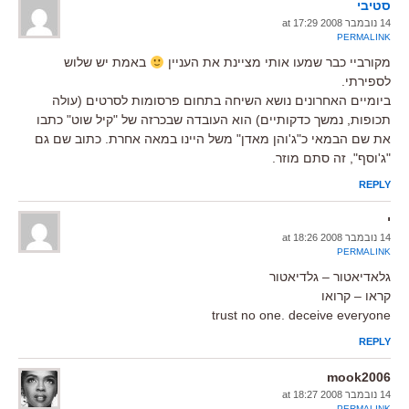
סטיבי
14 נובמבר 2008 at 17:29
PERMALINK
מקורביי כבר שמעו אותי מציינת את העניין
באמת יש שלוש
לספירתי.
ביומיים האחרונים נושא השיחה בתחום פרסומות לסרטים (עולה
תכופות, נמשך כדקותיים) הוא העובדה שבכרזה של "קיל שוט" כתבו
את שם הבמאי כ"ג'והן מאדן" משל היינו במאה אחרת. כתוב שם גם
"ג'וסף", זה סתם מוזר.
REPLY
י
14 נובמבר 2008 at 18:26
PERMALINK
גלאדיאטור – גלדיאטור
קראו – קרואו
trust no one. deceive everyone
REPLY
mook2006
14 נובמבר 2008 at 18:27
PERMALINK