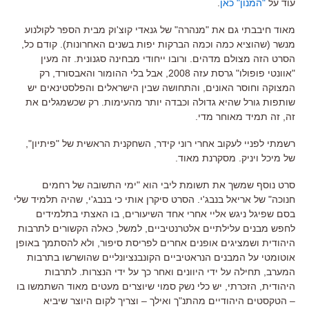
עוד על
"המנון" כאן
.
מאוד חיבבתי גם את "מנהרה" של גנאדי קוצ'וק מבית הספר לקולנוע
מנשר (שהוציא כמה וכמה הברקות יפות בשנים האחרונות). קודם כל,
הסרט הזה מצולם מדהים. ורובו ייחודי מבחינה סגנונית. זה מעין
"אוונטי פופולו" גרסת עזה 2008, אבל בלי ההומור והאבסורד, רק
המצוקה וחוסר האונים, והתחושה שבין הישראלים והפלסטינאים יש
שותפות גורל שהיא גדולה וכבדה יותר מהעימות. רק שכשמגלים את
זה, זה תמיד מאוחר מדי.
רשמתי לפניי לעקוב אחרי רוני קידר, השחקנית הראשית של "פיתיון",
של מיכל ויניק. מסקרנת מאוד.
סרט נוסף שמשך את תשומת ליבי הוא "ימי התשובה של רחמים
חנוכה" של אריאל בנבג'י. הסרט סיקרן אותי כי בנבג'י, שהיה תלמיד שלי
בסם שפיגל ניגש אליי אחרי אחד השיעורים, בו האצתי בתלמידים
לחפש מבנים עלילתיים אלטרנטיביים, למשל, כאלה הקשורים לתרבות
היהודית ושמציגים אופנים אחרים לפריסת סיפור, ולא להסתמך באופן
אוטומטי על המבנים הנראטיביים הקונבנציונליים שהושרשו בתרבות
המערב, תחילה על ידי היוונים ואחר כך על ידי הנצרות. לתרבות
היהודית, הזכרתי, יש כלי נשק סמוי שיוצרים מעטים מאוד השתמשו בו
– הטקסטים היהודיים מהתנ"ך ואילך – וצריך לקום היוצר שיביא