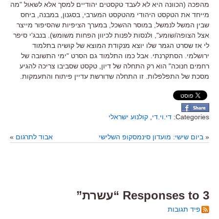
מהפכה (הכוונה היא לא לעבד טקסטים יהודיים למסך אלא לשאול "מה
מייחד את הטקסט היהודי מהטקסט המערבי, בסגנון, במבנה, ביחס
שבין המשל לנמשל, במוסר ההשכל, במערך הציפיות שהסיפור מייצר
אצל הצופה/שומע", ולנסות לפנות לכיוון הפחות משומש). בנבג'י סיפר
לי אז שסרט הגמר שלו יוצא מנקודת המוצא של קושיה בתלמוד
ירושלמי. הסתקרנתי. אבל כמו התלמוד גם הסרט "ימי התשובה של
רחמים חנוכה" הוא רק התחלה של דיון, טקסט שסביבו צריכה להגיע
מסכת של התפלפלות. זו התחלה שדורשת עדיין פיתוח והתעמקות.
Categories:
די.וי.די
,
קולנוע ישראלי
«
ביום שישי: מועדון סינמסקופ השלישי
אבוד לתרגום
»
3 Responses to “עשרת”
פיד תגובות