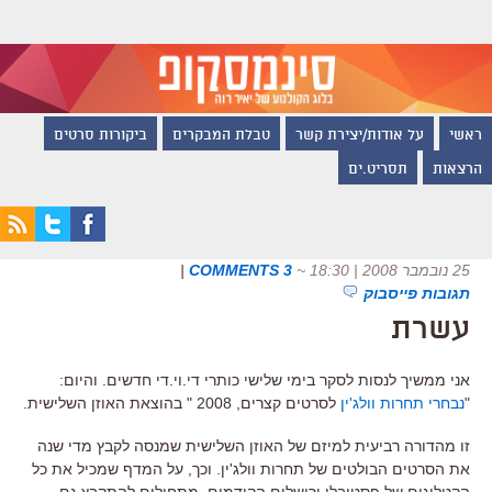
ראשי
על אודות/יצירת קשר
טבלת המבקרים
ביקורות סרטים
הרצאות
תסריט.ים
25 נובמבר 2008 | 18:30
~
3 COMMENTS
|
תגובות פייסבוק
עשרת
אני ממשיך לנסות לסקר בימי שלישי כותרי די.וי.די חדשים. והיום:
"
נבחרי תחרות וולג'ין
לסרטים קצרים, 2008 " בהוצאת האוזן השלישית.
זו מהדורה רביעית למיזם של האוזן השלישית שמנסה לקבץ מדי שנה
את הסרטים הבולטים של תחרות וולג'ין. וכך, על המדף שמכיל את כל
הקטלוגים של פסטיבלי ירושלים הקודמים, מתחילים להתקבץ גם