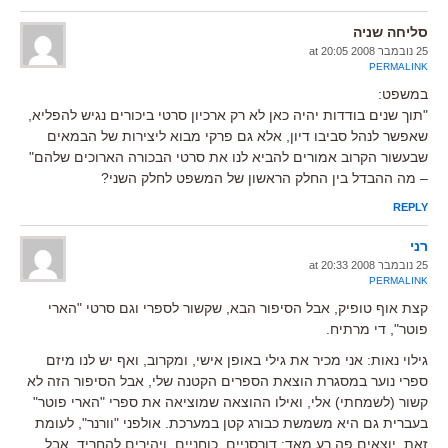
סליחה שניה
25 נובמבר 2008 at 20:05
PERMALINK
במשפט:
"תוך שנים בודדות יהיה כאן לא רק ארכיון סרטי ביכורים נגיש להפליא,
שאפשר לנהל סביבו דיון, אלא גם פרקי מבוא ליצירות של הבמאים
שבעשור הקרוב אמורים להביא לנו את סרטי הבכורה הארוכים שלהם"
– מה ההבדל בין החלק הראשון של המשפט לחלק השני?
REPLY
רני
25 נובמבר 2008 at 20:33
PERMALINK
קצת אוף טופיק, אבל הסיפור הבא, שקשור לספרי וגם סרטי "הארי
פוטר", די מרתיח.
גילוי נאות: אני מכיר את גילי באופן אישי, ומקרוב, ואף יש לנו מיזם
ספרי נוער במסגרת הוצאת הספרים הקטנה שלי, אבל הסיפור הזה לא
קשור (לשמחתי) אלי, ואילו ההוצאה שמוציאה את ספרי "הארי פוטר"
בעברית גם היא משמשת כבורג קטן במערכת. אולפני "וורנר", לעומת
זאת, יוצאים פה רע מאד: דורסניים, כוחניים, ויהירים להחריד. אבל