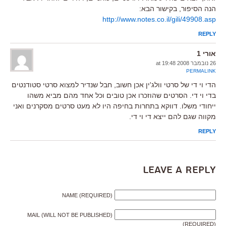
הנה הסיפור, בקישור הבא:
http://www.notes.co.il/gili/49908.asp
REPLY
אורי 1
26 נובמבר 2008 at 19:48
PERMALINK
הדי וי די של סרטי וולג'ין אכן חשוב, חבל שנדיר למצוא סרטי סטודנטים
בדי וי די. הסרטים שהוזכרו אכן טובים וכל אחד מהם מביא משהו
ייחודי משלו. דווקא בתחרות בחיפה היו לא מעט סרטים מסקרנים ואני
מקווה שגם להם ייצא די וי די.
REPLY
Leave a Reply
NAME (REQUIRED)
MAIL (WILL NOT BE PUBLISHED)
(REQUIRED)