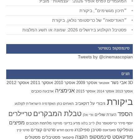
המועמדים לפרס אופיר 2026: ״עצמאות״ מוביל
״תיכון מגשימים״, ביקורת
״האודיסאה״ של כריסטופר נולאן, ביקורת
פסטיבל הקולנוע בירושלים 2026: שמונה או תשע המלצות
סינמסקופ בטוויטר
Tweets by @cinemascopian
תגים
אבי נשר
אוסקר 2011
אוסקר 2012
אוסקר 2009
אוסקר 2010
3D
אווטאר
אנימציה
אוסקר 2015
ארבעה כוכבים
אוסקר 2013
אוסקר 2014
ביקורת
גיבורי על
דוקאביב
האחים כהן
האקדמיה הישראלית לקולנוע
טבלת המבקרים
טריילרים
הספד
הערת שוליים
וודי אלן
מפיצים
יוסף סידר
כריסטופר נולן
מדע בדיוני
מלחמת הכוכבים
לייב בלוג
מוזיקה
סטיבן ספילברג
סרטים קצרים
נטפליקס
סאנדאנס
סיכום חודש
סרטי קיץ
פודקאסט סינמסקופ הקצה
פסטיבלים
פסקולים
פיקסאר