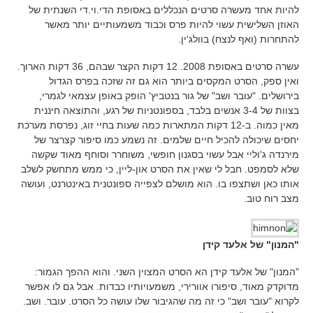
להיות אחד מעשרה סרטים הנכללים באסופת הדי.וי.די השנתית של
האוזן השלישית עשוי להיות פרס וכבוד משמעותיים יותר מאשר
להתחרות (ואף לנצח) בוולג'ין.
עשרה סרטים באסופת 2008. 12 דקות הקצר שבהם, 36 דקות הארוך.
ואין ספק, הסרט המקסים ביותר הוא גם זה שזכה בפרס הגדול
בירושלים. "עובר ושב" של גור בנטביץ' הופק באופן עצמאי לגמרי,
בצוות של 3-4 אנשים בלבד, בספונטניות של רגע, והתוצאה חיננית
מאין כמוה. ב-12 דקות המתארות כמה שעות בחיי זוג, נפרסת מערכת
יחסים שיכולה להכיל חיים שלמים. זה נשמע כמו סיפור קצרצר של
מירנדה ג'וליי אבל עשוי בסגנון חופשי, משוחרר וסוחף מאוד שקשה
שלא לסמפט. חבל לי שאין את הסרט און-ליין, כי ממש מתחשק לשלב
אותו כאן ושתצפו בו. הוא מושלם לצפייה ספונטנית באינטרנט, ועושה
מצב רוח טוב.
"המנון" של אלעד קידן
"המנון" של אלעד קידן הא הסרט המצוין השני. והוא ההפך הגמור:
מדוקדק מאוד, סיפורו אוורירי, משמעויותיו כבדות. אבל גם לו אפשר
לקרוא "עובר ושב" כי זה מה שהגיבור שלו עושה כל הסרט. עובר. ושב.