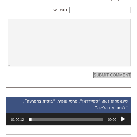
WEBSITE
סינמסקופ 505: ״ספיידרמן״, פרסי אופיר, ״בוסית בהפרעה״,
״לגמור את הלילה״
נגן
01:00:12
00:00
אודיו