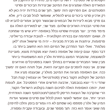
המארזים האלה שמציגים את המיטב שביצירות הביכורים וסרטי
הסטודנטים. אם הפרויקט הזה ימשך, תוך שנים בודדות יהיה כאן לא
רק ארכיון סרטי ביכורים נגיש להפליא, שאפשר לנהל סביבו דיון, אלא
גם פרקי מבוא ליצירות של הבמאים שבעשור הקרוב אמורים להביא לנו
את סרטי הבכורה הארוכים שלהם. מצד שני, יש למארזים האלה גם
מימד מחייב: יוצר מבטיח שסרטו נכלל באסופה יידע שיש מי שמחכה
לו, ושאם יתמהמה עם בכורתו הקולנועית – לטובת עבודה בריאליטי,
פרסומות, עיתונות או מכירת מכוניות – יהיה מי שישאל אותו "לאן
נעלמת". ואולי הצד המדרבן של המיזם הזה הוא החשוב ביותר בו.
דבר נוסף: עצם קיומה של אסופה כזאת יוצא מנקודת מוצא, מעניינת
לכשעצמה, שהמבחר המוצג בתחרות וולג'ין הוא המשמעותי ביותר
מבין שאר המבחרים שנארזים במהלך השנה בפסטיבלים ואירועים
שונים. אני נוטה להסכים עם הקביעה הזאת, אבל תוהה האם זה ימשיך
ככה. אם האסופה מציגה את המיטב מוולג'ין, שבעצמו מציג את
המיטב של הקולנוע הקצר בארץ (סטודנטיאלי או עצמאי) קצת חבל
שהדי.וי.די יוצא בנובמבר, ארבעה חודשים אחרי הפסטיבל. אם, לעומת
זאת, יהפכו האסופות האלה לסיכום השנה בקולנוע הישראלי הקצר,
הרי שהקרבה של הוצאת הדיסק לדצמבר/חנוכה/סוף השנה האזרחית,
הגיוני יותר, וגם יאפשר לאנשי האוזן לכלול שם סרטים שאנשי ועדות
המיון של וולג'ין פספסו (או שסתם לא היו גמורים בזמן והלכו לחיפה).
מה שאני אומר הוא כזה: תוך מספר שנים, ובעבודה עקבית ומסורה,