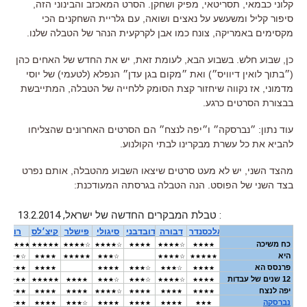
קלוני כבמאי, תסריטאי, מפיק ושחקן. הסרט המאכזב והבינוני הזה,
סיפור קליל ומשעשע על נאצים ושואה, עם גלריית השחקנים הכי
מקסימים באמריקה, צונח כמו אבן לקרקעית הנהר של הטבלה שלנו.
כן, שבוע חלש. בשבוע הבא, לעומת זאת, יש את החדש של האחים כהן
(״בתוך לואין דיוויס״) ואת ״מקום בגן עדן״ הנפלא (לטעמי) של יוסי
מדמוני, אז נקווה שיחזור קצת הסומק ללחייה של הטבלה, המתייבשת
בבצורת הסרטים כרגע.
עוד נתון: ״נברסקה״ ו״יפה לנצח״ הם הסרטים האחרונים שהצליחו
להביא את כל עשרת מבקרינו לבתי הקולנוע.
מהצד השני, יש לא מעט סרטים שיצאו השבוע מהטבלה, אותם נפרט
בצד השני של הפוסט. הנה הטבלה בגרסתה המעודכנת: