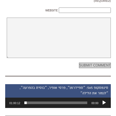
(REQUIRED)
WEBSITE
סינמסקופ 505: ״ספיידרמן״, פרסי אופיר, ״בוסית בהפרעה״,
״לגמור את הלילה״
נגן
01:00:12
00:00
אודיו