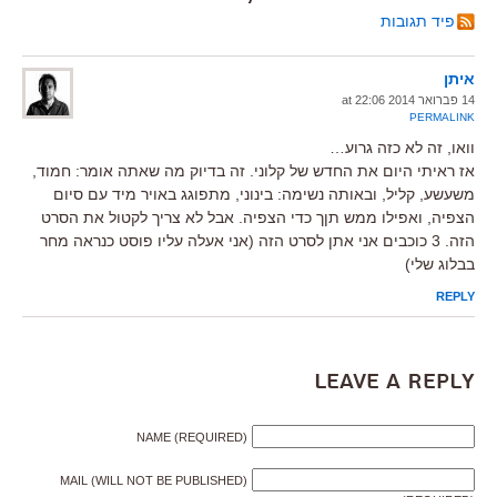
פיד תגובות
איתן
14 פברואר 2014 at 22:06
PERMALINK
וואו, זה לא כזה גרוע…
אז ראיתי היום את החדש של קלוני. זה בדיוק מה שאתה אומר: חמוד,
משעשע, קליל, ובאותה נשימה: בינוני, מתפוגג באויר מיד עם סיום
הצפיה, ואפילו ממש תןך כדי הצפיה. אבל לא צריך לקטול את הסרט
הזה. 3 כוכבים אני אתן לסרט הזה (אני אעלה עליו פוסט כנראה מחר
בבלוג שלי)
REPLY
Leave a Reply
NAME (REQUIRED)
MAIL (WILL NOT BE PUBLISHED)