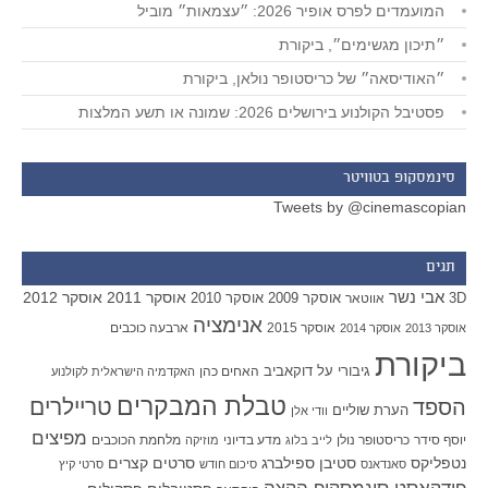
המועמדים לפרס אופיר 2026: ״עצמאות״ מוביל
״תיכון מגשימים״, ביקורת
״האודיסאה״ של כריסטופר נולאן, ביקורת
פסטיבל הקולנוע בירושלים 2026: שמונה או תשע המלצות
סינמסקופ בטוויטר
Tweets by @cinemascopian
תגים
אבי נשר
אוסקר 2011
אוסקר 2012
אוסקר 2009
אוסקר 2010
3D
אווטאר
אנימציה
אוסקר 2015
ארבעה כוכבים
אוסקר 2013
אוסקר 2014
ביקורת
גיבורי על
דוקאביב
האחים כהן
האקדמיה הישראלית לקולנוע
טבלת המבקרים
טריילרים
הספד
הערת שוליים
וודי אלן
מפיצים
יוסף סידר
כריסטופר נולן
מדע בדיוני
מלחמת הכוכבים
לייב בלוג
מוזיקה
סטיבן ספילברג
סרטים קצרים
נטפליקס
סאנדאנס
סיכום חודש
סרטי קיץ