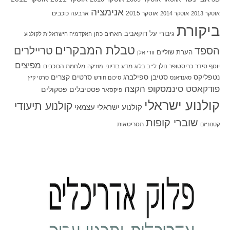
אנימציה
אוסקר 2015
ארבעה כוכבים
אוסקר 2013
אוסקר 2014
ביקורת
גיבורי על
דוקאביב
האחים כהן
האקדמיה הישראלית לקולנוע
טבלת המבקרים
טריילרים
הספד
הערת שוליים
וודי אלן
מפיצים
יוסף סידר
כריסטופר נולן
מדע בדיוני
מלחמת הכוכבים
לייב בלוג
מוזיקה
סטיבן ספילברג
סרטים קצרים
נטפליקס
סאנדאנס
סיכום חודש
סרטי קיץ
פודקאסט סינמסקופ הקצה
פסטיבלים
פסקולים
פיקסאר
קולנוע ישראלי
קולנוע תיעודי
קולנוע ישראלי עצמאי
שוברי קופות
תסריטאות
קטנוניזם