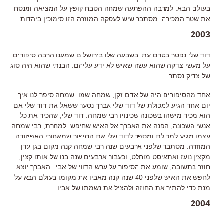
בעולם הבא. למרבה ההפתעה שמחה הטבח קופץ על המציאה ומנסח
את שטר המכירה. מסתבר שיש לעסקה המוזרה הזו סימוכין ביהדות.
2003
דוד שלי נפטר בטרם עת. בשבעה שלו בירושלים שמענו הרבה סיפורים
על מעשי צדקה שהוא עשה שאיש לא ידע עליהם. הבנתי שהוא היה סוג
של צדיק נסתר.
אחד מהסיפורים היה של אדם זקן, שמחה שמו. שמחה סיפר לנו איך
יום אחד הגיע למכולת של דוד שלי אברך נסער ששאל את דוד שלי אם
הוא מכיר מישהו בשכונה שכינויו רבי שמחה. דוד שלי, שהכיר את כל
אנשי השכונה, הפנה את האברך אל האיש שחיפש. למחרת, רבי שמחה
עצמו מגיע למכולת ומספר לדוד שלי את הסיפור שמאחורי האפיזודה
המוזרה. מסתבר שלפני ארבעים שנה רבי שמחה קנה מקום בגן עדן
מקצין נועז ואתאיסט מוחלט, וכעבור ארבעים שנה בנו של אותו קצין,
חוזר בתשובה, שומע את הסיפור על ערש הדווי של אביו. האברך יוצא
לחפש את האיש שלפני 40 שנה קנה מאביו את מקומו בעולם הבא על
מנת כדי להתיר את החוזה ולהציל את נשמתו של אביו.
2004