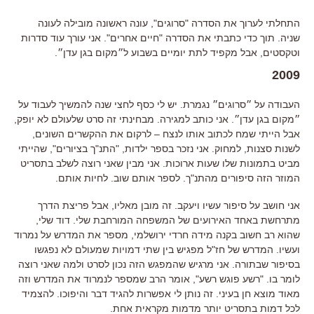
התחלתי לערוך את הסדרה "סרוגים", עונה ראשונה מובילה לעונה
שניה. תוך כדי כתבתי את הסדרה "חיים אחרים". אני עורך עוד סדרות
וטקסטים, אבל מקפיד לתת יומיים בשבוע ל״מקום בגן עדן״.
2009
העבודה על ״סרוגים״ נגמרת. יש לי כסף לחצי שנה להמשיך לעבוד על
״מקום בגן עדן״. אני כותב למגירה. מבחינתי זה סרט שלעולם לא יופק,
אבל הייתי שמח לכתוב אותו לנצח – לרקום את ההקשרים השונים,
לשנות סצנות, למחוק. אני נזכר בספר ילדות, "התנ"ך בציורים", שהייתי
מביט בתמונות שלו שעות ארוכות. אני מבין שאני רוצה לשלב בתסריט
המוזר הזה סיפורים מהתנ"ך. לספר אותם שוב. לחיות אותם.
אני חושב על סיפור עשיו ויעקב. זה מובן מאליו, אבל פריצת הדרך
מתרחשת באחד האירועים של המשפחה המורחבת שלי. דוד שלי,
שהוא רב חשוב בקנה מידה חרדי ירושלמי, מספר את המדרש על נמרוד
ועשיו. המדרש של חז"ל מפגיש בין שתי דמויות שמעולם לא נפגשו
בסיפור שבתורה. אני מרגיש שהמפגש הזה נכון לסרט ולמה שאני רוצה
לומר בו. "רשע פוגש רשע", אומר הרב שמספר לנמרוד את המדרש וזה
מאוד מוצא חן בעיני. זה נותן לי אפשרות להגיד דבר והיפוכו. להצמיד
לכל דמות בתסריט יותר מדמות מקראית אחת.