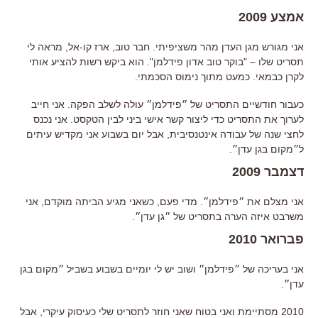
אמצע 2009
אני מגורש מגן העדן מהר משציפיתי. חבר טוב, ארז קו-אל, מראה לי
תסריט שלו – "בוקר טוב אדון פידלמן". הוא ביקש רשות להציע אותי
לקרן כבמאי. כמעט מתוך נימוס הסכמתי.
כעבור חודשיים התסריט של ״פידלמן״ עולה לשלב הפקה. אני חייב
לערוך את התסריט כדי ליצור קשר אישי ביני לבין הטקסט. אני נכנס
לחצי שנה של עבודה אינטנסיבית, אבל יום בשבוע אני מקדיש עיתים
ל״מקום בגן עדן״.
דצמבר 2009
אני מצלם את ״פידלמן״. מדי פעם, כשאני מגיע הביתה מוקדם, אני
משרבט איזה הערה בתסריט של ״גן עדן״.
פברואר 2010
אני בעריכה של ״פידלמן״ ושוב יש לי יומיים בשבוע בשביל ״מקום בגן
עדן״.
2010 מסתיימת ואני בטוח שאני חוזר לתסריט שלי כעיסוק עיקרי, אבל