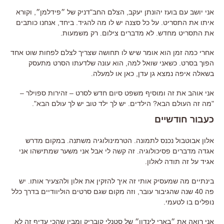
אני יושב עם בועז יהונתן יעקב, הצלם החב"דניק של ״פידלמן״, וקורא
איתו את התסריט. על כל סצנה יש לו מה להגיד. ביחד, אנחנו כותבים
את התסריט מחדש. לא מדברים צילום. רק משמעות.
אחרי כמה זמן הוא אומר שיש לו תחושה שצריך לצלם לפחות שוט אחד
הפוך בסרט. כשאני שואל למה, הוא עונה שלדעתו הסרט מתעסק
בשאלה איפה נמצא גן עדן, כאן או למעלה.
אני אוהב את זה ומוסיף משפט סיום חדש לסרט – זהירות ספוילר –
"מה זה העולם הבא? הילדים. יש לך ילד טוב יש לך עולם הבא".
כעבור חודשיים
אלון אבוטבול נכנס לתמונה. הטרמינולוגיה משתנה. במקום מדרש
אגדה מדברים פסיכולוגיה. זה קשה לי אבל אני משער שמתישהו אני
אגיד על זה תודה לאלון.
בינתיים מה שמעסיק אותי זה איך להזקין את אלון ולהצעיר אותו. יש
פה 40 שנה שהגיבור עובר, וזה מקום שגם סרטים הוליוודיים בדרך כלל
נופלים בו לטעמי.
אני רואה את ״בארי לינדון״ של סטנלי קובריק ומבין שהכי עדיף זה לא