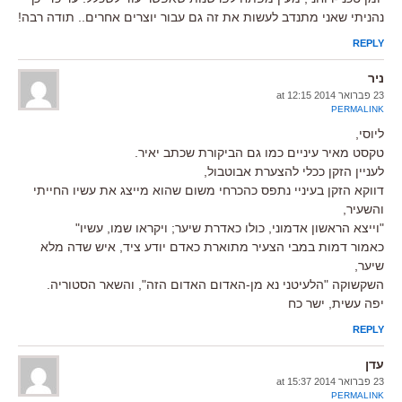
נהניתי שאני מתנדב לעשות את זה גם עבור יוצרים אחרים.. תודה רבה!
REPLY
ניר
23 פברואר 2014 at 12:15
PERMALINK
ליוסי,
טקסט מאיר עיניים כמו גם הביקורת שכתב יאיר.
לעניין הזקן ככלי להצערת אבוטבול,
דווקא הזקן בעיניי נתפס כהכרחי משום שהוא מייצג את עשיו החייתי
והשעיר,
"וייצא הראשון אדמוני, כולו כאדרת שיער; ויקראו שמו, עשיו"
כאמור דמות במבי הצעיר מתוארת כאדם יודע ציד, איש שדה מלא
שיער,
השקשוקה "הלעיטני נא מן-האדום האדום הזה", והשאר הסטוריה.
יפה עשית, ישר כח
REPLY
עדן
23 פברואר 2014 at 15:37
PERMALINK