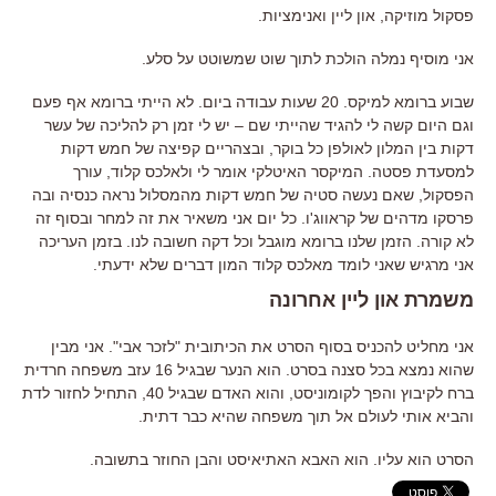
פסקול מוזיקה, און ליין ואנימציות.
אני מוסיף נמלה הולכת לתוך שוט שמשוטט על סלע.
שבוע ברומא למיקס. 20 שעות עבודה ביום. לא הייתי ברומא אף פעם
וגם היום קשה לי להגיד שהייתי שם – יש לי זמן רק להליכה של עשר
דקות בין המלון לאולפן כל בוקר, ובצהריים קפיצה של חמש דקות
למסעדת פסטה. המיקסר האיטלקי אומר לי ולאלכס קלוד, עורך
הפסקול, שאם נעשה סטיה של חמש דקות מהמסלול נראה כנסיה ובה
פרסקו מדהים של קראווג'ו. כל יום אני משאיר את זה למחר ובסוף זה
לא קורה. הזמן שלנו ברומא מוגבל וכל דקה חשובה לנו. בזמן העריכה
אני מרגיש שאני לומד מאלכס קלוד המון דברים שלא ידעתי.
משמרת און ליין אחרונה
אני מחליט להכניס בסוף הסרט את הכיתובית "לזכר אבי". אני מבין
שהוא נמצא בכל סצנה בסרט. הוא הנער שבגיל 16 עזב משפחה חרדית
ברח לקיבוץ והפך לקומוניסט, והוא האדם שבגיל 40, התחיל לחזור לדת
והביא אותי לעולם אל תוך משפחה שהיא כבר דתית.
הסרט הוא עליו. הוא האבא האתיאיסט והבן החוזר בתשובה.