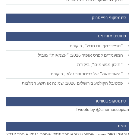
סינמסקופ בפייסבוק
פוסטים אחרונים
״ספיידרמן: יום חדש״, ביקורת
המועמדים לפרס אופיר 2026: ״עצמאות״ מוביל
״תיכון מגשימים״, ביקורת
״האודיסאה״ של כריסטופר נולאן, ביקורת
פסטיבל הקולנוע בירושלים 2026: שמונה או תשע המלצות
סינמסקופ בטוויטר
Tweets by @cinemascopian
תגים
אבי נשר
אוסקר 2011
אוסקר 2012
אוסקר 2009
אוסקר 2010
3D
אווטאר