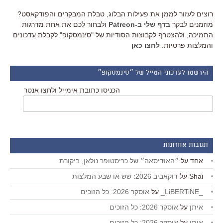
רוצים לעזור לממן את פעילות הבלוג, טבלת המבקרים והפודקאסט?
מוזמנים לבקר
בדף שלי ב-Patreon
ולבחור לכם את אחת מדרגות
התמיכה, ולהצטרף לקבוצות הסודיות של "סינמסקופ" לקבלת עדכונים
והמלצות פרטיות.
לחצו כאן
הירשמו לעדכוני המייל של ״סינמסקופ״
הכניסו כתובת אימייל ולחצו אנטר
תגובות אחרונות
אחד
על
״האודיסאה״ של כריסטופר נולאן, ביקורת
Shai
על
דוקאביב 2026: שש או שבע המלצות
_LiBERTiNE_
על
אוסקר 2026: כל הזוכים
איתן
על
אוסקר 2026: כל הזוכים
איתן
על
אוסקר 2026: כל הזוכים