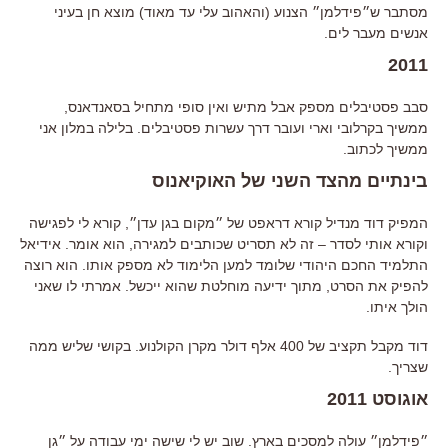
מסתבר ש״פידלמן״ הצנוע (והאהוב עלי עד מאוד) מוצא חן בעיני
אנשים מעבר לים.
2011
סבב פסטיבלים מספק אבל מתיש ואין סופי מתחיל בסאנדאנס,
ממשיך בקרלובי וארי ועובר דרך עשרות פסטיבלים. בלילה במלון אני
ממשיך לכתוב.
בינתיים מהצד השני של האוקיאנוס
המפיק דוד מנדיל קורא דראפט של ״מקום בגן עדן״, קורא לי לפגישה
וקורא אותי לסדר – זה לא תסריט שכותבים למגירה, הוא אומר. אידיאל
התלמיד החכם היהודי שלומד למען הלימוד לא מספק אותו. הוא רוצה
להפיק את הסרט, מתוך ידיעה מוחלטת שהוא ייכשל. אמרתי לו שאני
הולך איתו.
דוד מקבל תקציב של 400 אלף דולר מקרן הקולנוע. בקושי שליש ממה
שצריך.
אוגוסט 2011
״פידלמן״ עולה למסכים בארץ. שוב יש לי שישה ימי עבודה על ״גן