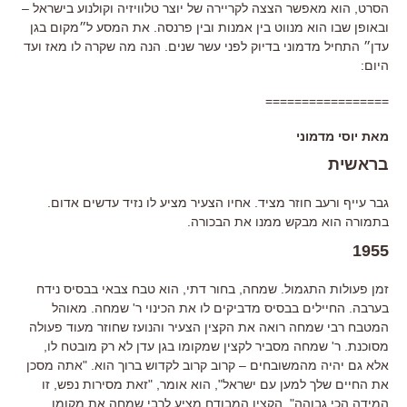
הסרט, הוא מאפשר הצצה לקריירה של יוצר טלוויזיה וקולנוע בישראל –
ובאופן שבו הוא מנווט בין אמנות ובין פרנסה. את המסע ל״מקום בגן
עדן״ התחיל מדמוני בדיוק לפני עשר שנים. הנה מה שקרה לו מאז ועד
היום:
=================
מאת יוסי מדמוני
בראשית
גבר עייף ורעב חוזר מציד. אחיו הצעיר מציע לו נזיד עדשים אדום.
בתמורה הוא מבקש ממנו את הבכורה.
1955
זמן פעולות התגמול. שמחה, בחור דתי, הוא טבח צבאי בבסיס נידח
בערבה. החיילים בבסיס מדביקים לו את הכינוי ר' שמחה. מאוהל
המטבח רבי שמחה רואה את הקצין הצעיר והנועז שחוזר מעוד פעולה
מסוכנת. ר' שמחה מסביר לקצין שמקומו בגן עדן לא רק מובטח לו,
אלא גם יהיה מהמשובחים – קרוב קרוב לקדוש ברוך הוא. "אתה מסכן
את החיים שלך למען עם ישראל", הוא אומר, "זאת מסירות נפש, זו
המידה הכי גבוהה". הקצין המבודח מציע לרבי שמחה את מקומו