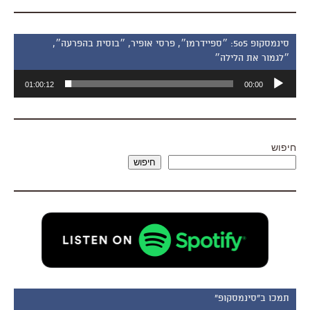
סינמסקופ 505: ״ספיידרמן״, פרסי אופיר, ״בוסית בהפרעה״,
״לגמור את הלילה״
נגן
01:00:12
00:00
אודיו
חיפוש
חיפוש
תמכו ב"סינמסקופ"