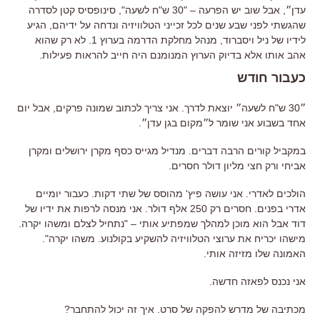
עדן״, אבל שוב יש הפרעה – "30 ש"ח לשעה", סינופסיס קטן לסדרה
שהגשתי לפני שבע שנים לכל זכייני הטלוויזיה ונדחה על ידיהם, הגיע
לידיו של ניל ויסברוד, מנהל מחלקת הדרמה בערוץ 1. לא רק שהוא
אהב אותו אלא בדיוק הערוץ המנומנם היה חייב להראות פעילות.
כעבור חודש
״30 ש"ח לשעה״ יוצאת לדרך. אני צריך לכתוב שמונה פרקים, אבל יום
אחד בשבוע אני שומר ל״מקום בגן עדן״.
במקביל קורים הרבה דברים. מנדיל מגייס כסף מקרן ירושלים ומקרן
אביחי ורק חצי מליון דולר חסרים.
הולכים לאדרי. אני עושה פיץ' מהוסס של שתי דקות. כעבור יומיים
אדרי בפנים. חסרים רק 250 אלף דולר. אני מנסה לרפות את ידיו של
דוד אבל הוא מוכן למהלך שמפתיע אותי – "נתחיל לצלם ומשהו יקרה.
מישהו יכריח את ערוצי הטלוויזיה להשקיע בקולנוע. משהו יקרה".
האמונה שלו מזיזה אותי.
אני נכנס לפאזה חדשה.
מכתיבה של מדרש להפקה של סרט. איך זה יכול להתחבר?