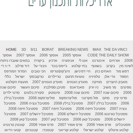
HOME
3D
9/11
BORAT
BREAKING NEWS
IMAX
THE DA VINCI
THE DAILY SHOW
CODE
אוסקר 2005
אוסקר 2006
אוסקר 2007
אוסקר
2008
אורחים
אינטרנט
אנג לי
אנימציה
ארכיון
ביקורת
במאים שעברו ניתוח
לשינוי מין
בקרוב
בשוטף
בתי קולנוע
ג'יימס בונד
גיבורי על
דוד פרלוב
די.וי.די
דפש מוד
האחים כהן
היי דפינישן
היצ'קוק/טריפו
הכי טובים
המדור המודפס
הספד
וודי אלן
טלוויזיה
טעויות תרגום
טריילרים
טרקובסקי
ישראל
כללי
מאבק היוצרים
מוזיקה
מועדון הגנוזים
מועדון הגנוזים 2007
מועצת הקולנוע
מפיצים
מר משיב
ניו יורק
סאנדאנס
סטיבן ספילברג
סיכום העשור
סיכום שנה
2006
סיכום שנה 2007
סיכום שנה 2008
סינמטק
סקירת בלוגים
סרטי ילדים
סרטי קיץ
סתם
פול מקרטני
פוליצרוסקופ
פוליצרסקופ 2006
פסטיבל ברלין
2006
פסטיבל ברלין 2007
פסטיבל ברלין 2008
פסטיבל ונציה 2006
פסטיבל
ונציה 2007
פסטיבל חיפה 2006
פסטיבל חיפה 2007
פסטיבל חיפה 2008
פסטיבל טורונטו 2006
פסטיבל ירושלים 2006
פסטיבל ירושלים 2007
פסטיבל
ירושלים 2008
פסטיבל קאן 2006
פסטיבל קאן 2007
פסטיבל קאן 2008
פסטיבלים
פרס אופיר 2006
פרס אופיר 2007
פרס אופיר 2008
קוונטין טרנטינו
קולנוע איטלקי
קולנוע ישראלי
קולנוע קוריאני
קטמנדו
קטנוניזם
קטעי וידיאו